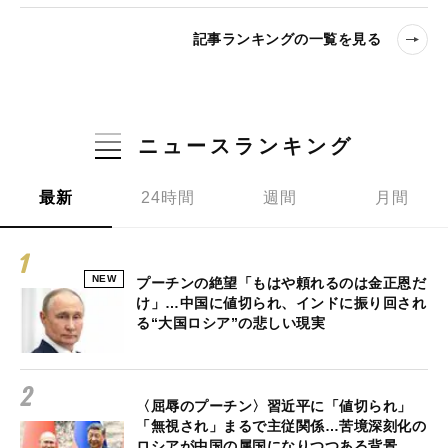
記事ランキングの一覧を見る
ニュースランキング
最新
24時間
週間
月間
NEW
プーチンの絶望「もはや頼れるのは金正恩だ
け」…中国に値切られ、インドに振り回され
る“大国ロシア”の悲しい現実
〈屈辱のプーチン〉習近平に「値切られ」
「無視され」まるで主従関係…苦境深刻化の
ロシアが中国の属国になりつつある背景