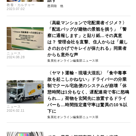
教養・カルチャー
恩田陸
2023.07.02
〈高級マンションで宅配業者イジメ？〉
「配送バッグが建物の景観を損う」「警
察に通報します」と貼り紙…その真意
は？ 管理会社を直撃、住人からは「厳し
さのおかげでキレイが保たれる」同業者
ニュース
からも意外な声
2024.08.28
集英社オンライン編集部ニュース班
〈ヤマト運輸・現場大混乱〉「食中毒事
故を起こしかねない」ドライバーの分業
制でクール宅急便のシステムが崩壊「休
憩時間は1分もなく、遅配連発で客に怒鳴
られ…」荷物を玄関先に放置するドライ
バーも…時間指定遵守率は驚異の10％以
ニュース
2024.02.11
下に
集英社オンライン編集部ニュース班