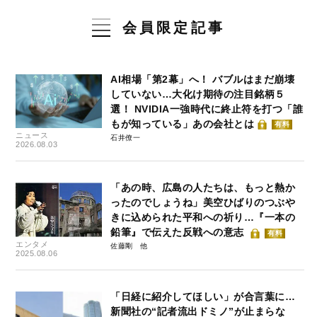
会員限定記事
AI相場「第2幕」へ！ バブルはまだ崩壊
していない…大化け期待の注目銘柄５
選！ NVIDIA一強時代に終止符を打つ「誰
もが知っている」あの会社とは
有料
ニュース
石井僚一
2026.08.03
「あの時、広島の人たちは、もっと熱か
ったのでしょうね」美空ひばりのつぶや
きに込められた平和への祈り…『一本の
鉛筆』で伝えた反戦への意志
有料
エンタメ
佐藤剛
2025.08.06
「日経に紹介してほしい」が合言葉に…
新聞社の“記者流出ドミノ”が止まらな