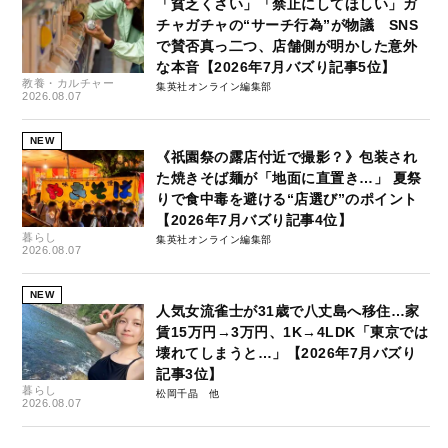
「貧乏くさい」「禁止にしてほしい」ガ
チャガチャの“サーチ行為”が物議 SNS
で賛否真っ二つ、店舗側が明かした意外
な本音【2026年7月バズり記事5位】
教養・カルチャー
集英社オンライン編集部
2026.08.07
NEW
《祇園祭の露店付近で撮影？》包装され
た焼きそば麺が「地面に直置き…」 夏祭
りで食中毒を避ける“店選び”のポイント
【2026年7月バズり記事4位】
暮らし
集英社オンライン編集部
2026.08.07
NEW
人気女流雀士が31歳で八丈島へ移住…家
賃15万円→3万円、1K→4LDK「東京では
壊れてしまうと…」【2026年7月バズり
記事3位】
暮らし
松岡千晶
2026.08.07