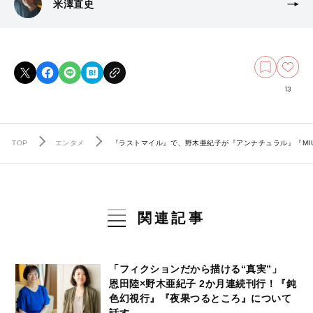
米澤直史
13
TOP
エンタメ
『ラストマイル』で、野木亜紀子が『アンナチュラル』『MIU
関連記事
「フィクションだから描ける“真実”」
恩田陸×野木亜紀子 2か月連続刊行！『鈍
色幻視行』『夜果つるところ』について
話す