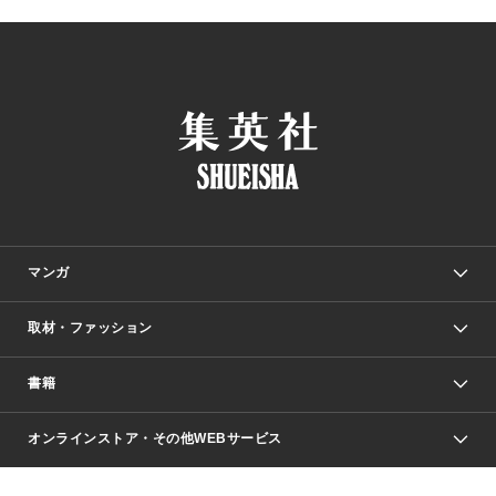
マンガ
取材・ファッション
少年マンガ
週刊少年ジャンプ
書籍
ファッション・美容
青年マンガ
ジャンプSQ.
Seventeen
週刊ヤングジャンプ
オンラインストア・その他WEBサービス
文芸・文庫・総合
芸能・情報・スポーツ
少女マンガ
Vジャンプ
non-no Web
ヤングジャンプ定期購読デジタル
すばる
Myojo