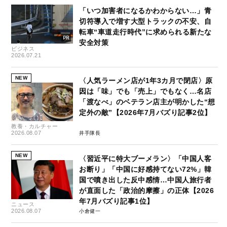
「いつ加害者になるかわからない…」青
切符導入で増す大型トラックの不安、自
転車“車道走行時代”に求められる新たな
安全対策
ビジネス
2026.07.21
NEW
〈人気ラーメン店が1年3カ月で閉店〉原
因は「味」でも「売上」でもなく…名店
「渡なべ」のベテラン店主が明かした“想
定外の敵”【2026年7月バズり記事2位】
教養・カルチャー
2026.08.07
井手隊長
NEW
〈習近平に特大ブーメラン〉「中国人客
お断り」「中国に好感持てない72%」韓
国で噴き出した反中感情…中国人旅行者
が直面した「政治的摩擦」の正体【2026
年7月バズり記事1位】
ニュース
2026.08.07
小倉健一