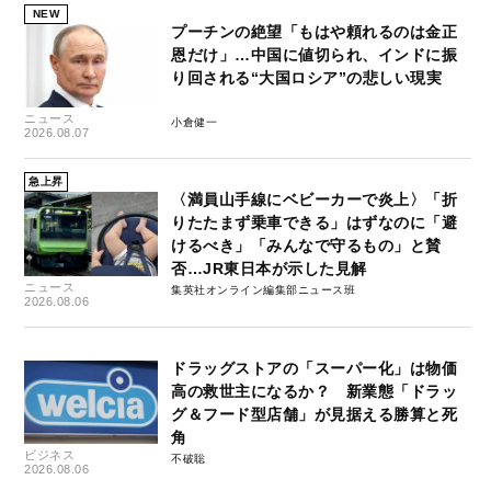
NEW
プーチンの絶望「もはや頼れるのは金正
恩だけ」…中国に値切られ、インドに振
り回される“大国ロシア”の悲しい現実
ニュース
小倉健一
2026.08.07
急上昇
〈満員山手線にベビーカーで炎上〉「折
りたたまず乗車できる」はずなのに「避
けるべき」「みんなで守るもの」と賛
否…JR東日本が示した見解
ニュース
集英社オンライン編集部ニュース班
2026.08.06
ドラッグストアの「スーパー化」は物価
高の救世主になるか？ 新業態「ドラッ
グ＆フード型店舗」が見据える勝算と死
角
ビジネス
不破聡
2026.08.06