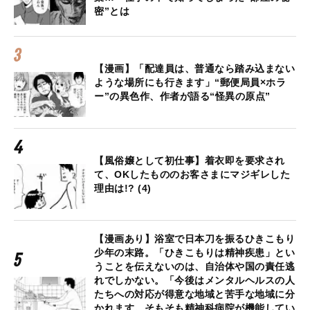
密”とは
【漫画】「配達員は、普通なら踏み込まない
ような場所にも行きます」“郵便局員×ホラ
ー”の異色作、作者が語る“怪異の原点”
【風俗嬢として初仕事】着衣即を要求され
て、OKしたもののお客さまにマジギレした
理由は!? (4)
【漫画あり】浴室で日本刀を振るひきこもり
少年の末路。「ひきこもりは精神疾患」とい
うことを伝えないのは、自治体や国の責任逃
れでしかない。「今後はメンタルヘルスの人
たちへの対応が得意な地域と苦手な地域に分
かれます。そもそも精神科病院が機能してい