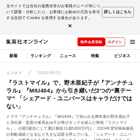
当サイトでは当社の提携先等がお客様のニーズ等につ
いて調査・分析したり、お客様にお勧めの広告を表示
詳しくはこちら
する目的で Cookie を使用する場合があります。
×
無料会員登録
ログイン
新着
ランキング
ニュース
特集
ビジネス
2024.09.05
エンタメ
『ラストマイル』で、野木亜紀子が『アンナチュ
ラル』『MIU404』から引き継いだ2つの“裏テー
マ” 「シェアード・ユニバースはキャラだけでは
ない」
ドラマ『アンナチュラル』『MIU404』で知られる脚本家の野木亜紀子
と演出家・監督の塚原あゆ子が再びタッグを組んだ映画『ラストマイ
ル』。公開2週目にして累計興収21億5000万円と、2024年実写映画最高
の初動成績となるなど大きな話題を呼んでいる。「シェアード・ユニバ