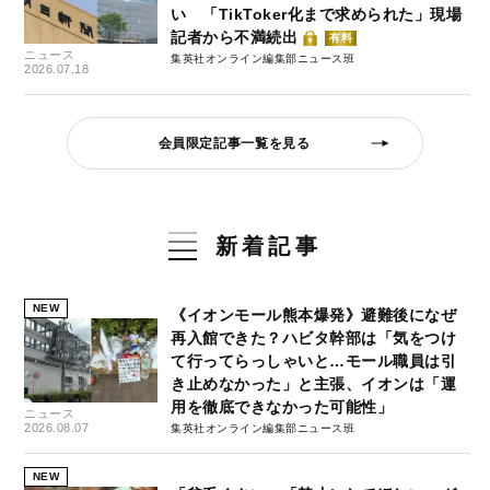
い 「TikToker化まで求められた」現場
記者から不満続出
有料
ニュース
集英社オンライン編集部ニュース班
2026.07.18
会員限定記事一覧を見る
新着記事
NEW
《イオンモール熊本爆発》避難後になぜ
再入館できた？ハビタ幹部は「気をつけ
て行ってらっしゃいと…モール職員は引
き止めなかった」と主張、イオンは「運
用を徹底できなかった可能性」
ニュース
2026.08.07
集英社オンライン編集部ニュース班
NEW