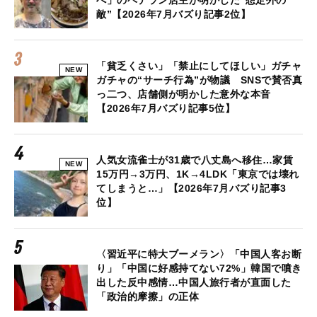
敵”【2026年7月バズり記事2位】
「貧乏くさい」「禁止にしてほしい」ガチャ
NEW
ガチャの“サーチ行為”が物議 SNSで賛否真
っ二つ、店舗側が明かした意外な本音
【2026年7月バズり記事5位】
人気女流雀士が31歳で八丈島へ移住…家賃
NEW
15万円→3万円、1K→4LDK「東京では壊れ
てしまうと…」【2026年7月バズり記事3
位】
〈習近平に特大ブーメラン〉「中国人客お断
り」「中国に好感持てない72%」韓国で噴き
出した反中感情…中国人旅行者が直面した
「政治的摩擦」の正体