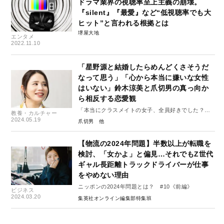
ドラマ業界の視聴率至上主義の崩壊。
『silent』『最愛』など“低視聴率でも大
ヒット”と言われる根拠とは
堺屋大地
エンタメ
2022.11.10
「星野源と結婚したらめんどくさそうだ
なって思う」「心から本当に嫌いな女性
はいない」鈴木涼美と爪切男の真っ向か
ら相反する恋愛観
「本当にクラスメイトの女子、全員好きでした？」
教養・カルチャー
鈴木涼美×爪切男〈対談・前編〉
2024.05.19
爪切男
【物流の2024年問題】半数以上が転職を
検討、「女かよ」と偏見…それでもZ世代
ギャル長距離トラックドライバーが仕事
をやめない理由
ニッポンの2024年問題とは？ #10《前編》
ビジネス
2024.03.20
集英社オンライン編集部特集班