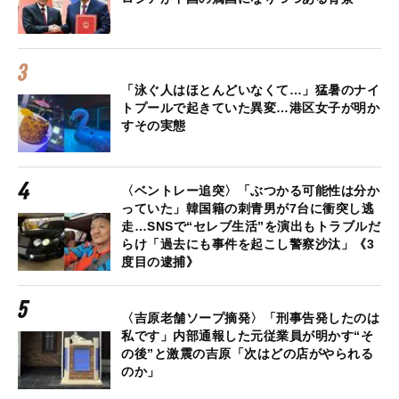
「泳ぐ人はほとんどいなくて…」猛暑のナイ
トプールで起きていた異変…港区女子が明か
すその実態
〈ベントレー追突〉「ぶつかる可能性は分か
っていた」韓国籍の刺青男が7台に衝突し逃
走…SNSで“セレブ生活”を演出もトラブルだ
らけ「過去にも事件を起こし警察沙汰」《3
度目の逮捕》
〈吉原老舗ソープ摘発〉「刑事告発したのは
私です」内部通報した元従業員が明かす“そ
の後”と激震の吉原「次はどの店がやられる
のか」