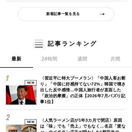
新着記事一覧を見る
記事ランキング
最新
24時間
週間
月間
〈習近平に特大ブーメラン〉「中国人客お断
NEW
り」「中国に好感持てない72%」韓国で噴き
出した反中感情…中国人旅行者が直面した
「政治的摩擦」の正体【2026年7月バズり記
事1位】
〈人気ラーメン店が1年3カ月で閉店〉原因
NEW
は「味」でも「売上」でもなく…名店「渡な
べ」のベテラン店主が明かした“想定外の