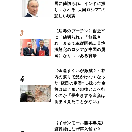
国に値切られ、インドに振
り回される“大国ロシア”の
悲しい現実
〈屈辱のプーチン〉習近平
に「値切られ」「無視さ
れ」まるで主従関係…苦境
深刻化のロシアが中国の属
国になりつつある背景
〈金魚すくいが激減？〉都
内の祭りで見かけなくなっ
た“縁日の定番”…残った金
魚は店じまいの後どこへ行
くのか「長生きする金魚は
あまり見たことがない」
《イオンモール熊本爆発》
避難後になぜ再入館でき