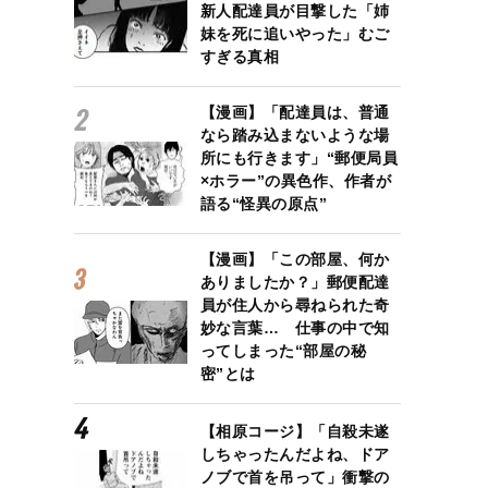
新人配達員が目撃した「姉
妹を死に追いやった」むご
すぎる真相
【漫画】「配達員は、普通
なら踏み込まないような場
所にも行きます」“郵便局員
×ホラー”の異色作、作者が
語る“怪異の原点”
【漫画】「この部屋、何か
ありましたか？」郵便配達
員が住人から尋ねられた奇
妙な言葉… 仕事の中で知
ってしまった“部屋の秘
密”とは
【相原コージ】「自殺未遂
しちゃったんだよね、ドア
ノブで首を吊って」衝撃の