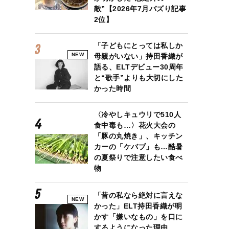
敵”【2026年7月バズり記事
2位】
「子どもにとっては私しか
NEW
母親がいない」持田香織が
語る、ELTデビュー30周年
と“歌手”よりも大切にした
かった時間
〈冷やしキュウリで510人
食中毒も…〉花火大会の
「豚の丸焼き」、キッチン
カーの「ケバブ」も…酷暑
の夏祭りで注意したい食べ
物
「昔の私なら絶対に言えな
NEW
かった」ELT持田香織が明
かす「嫌いなもの」を口に
するようになった理由