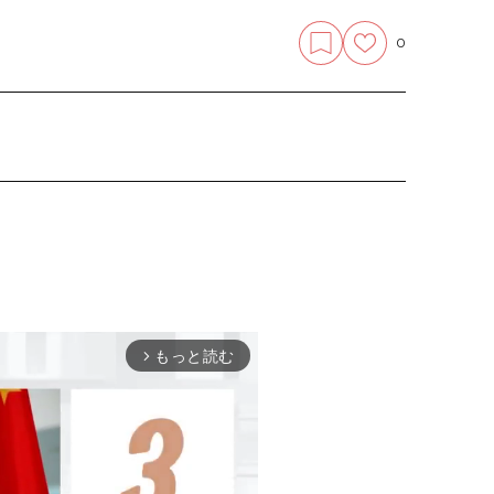
0
もっと読む
arrow_forward_ios