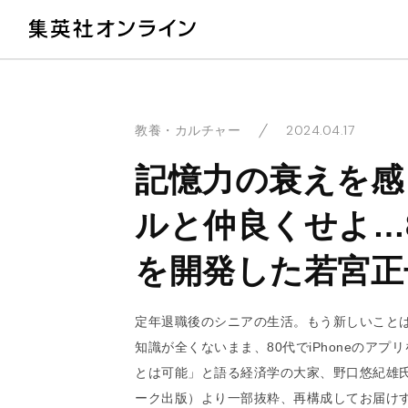
教
2024.04.17
教養・カルチャー
記憶力の衰えを感
ルと仲良くせよ…
を開発した若宮正
定年退職後のシニアの生活。もう新しいこと
知識が全くないまま、80代でiPhoneのア
とは可能」と語る経済学の大家、野口悠紀雄氏
ーク出版）より一部抜粋、再構成してお届け