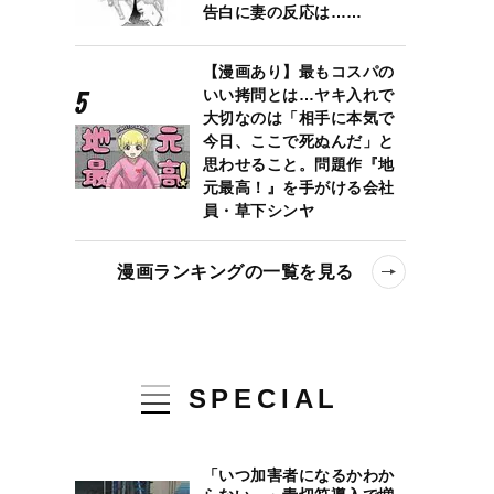
告白に妻の反応は……
【漫画あり】最もコスパの
いい拷問とは…ヤキ入れで
大切なのは「相手に本気で
今日、ここで死ぬんだ」と
思わせること。問題作『地
元最高！』を手がける会社
員・草下シンヤ
漫画ランキングの一覧を見る
SPECIAL
「いつ加害者になるかわか