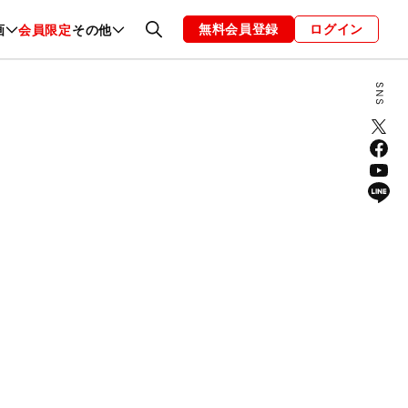
無料会員登録
ログイン
画
会員限定
その他
ファッション
恋愛・結婚
編集部
お知らせ