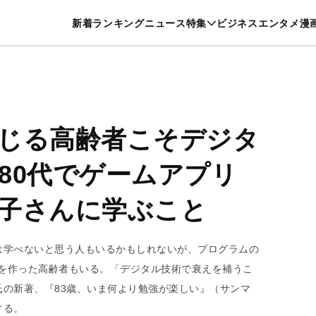
特集一覧を見る
漫画一覧を見る
新着
ランキング
ニュース
特集
ビジネス
エンタメ
漫
養・カルチャー
暮らし
スポーツ
ヘルスケア
美容
グルメ
じる高齢者こそデジタ
80代でゲームアプリ
子さんに学ぶこと
は学べないと思う人もいるかもしれないが、プログラムの
プリを作った高齢者もいる。「デジタル技術で衰えを補うこ
の新著、『83歳、いま何より勉強が楽しい』（サンマ
する。