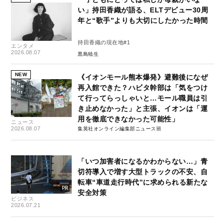
い」持田香織が語る、ELTデビュー30周
年と“歌手”よりも大切にしたかった時間
持田香織の現在地#1
エンタメ
2026.08.07
黒島暁生
NEW
《イオンモール熊本爆発》避難後になぜ
再入館できた？ハビタ幹部は「気をつけ
て行ってらっしゃいと…モール職員は引
き止めなかった」と主張、イオンは「運
用を徹底できなかった可能性」
ニュース
2026.08.07
集英社オンライン編集部ニュース班
「いつ加害者になるかわからない…」青
切符導入で増す大型トラックの不安、自
転車“車道走行時代”に求められる新たな
安全対策
ビジネス
2026.07.21