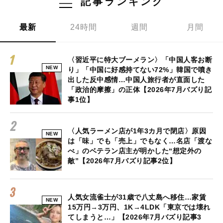
記事ランキング
最新
24時間
週間
月間
〈習近平に特大ブーメラン〉「中国人客お断
NEW
り」「中国に好感持てない72%」韓国で噴き
出した反中感情…中国人旅行者が直面した
「政治的摩擦」の正体【2026年7月バズり記
事1位】
〈人気ラーメン店が1年3カ月で閉店〉原因
NEW
は「味」でも「売上」でもなく…名店「渡な
べ」のベテラン店主が明かした“想定外の
敵”【2026年7月バズり記事2位】
人気女流雀士が31歳で八丈島へ移住…家賃
NEW
15万円→3万円、1K→4LDK「東京では壊れ
てしまうと…」【2026年7月バズり記事3