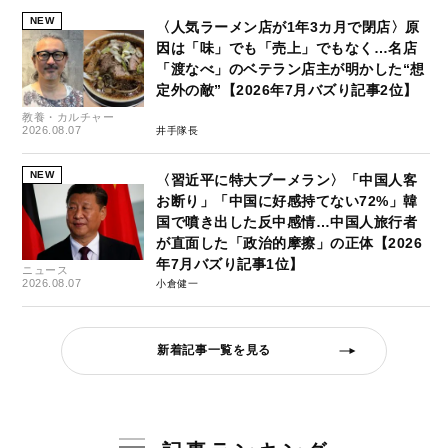
NEW
〈人気ラーメン店が1年3カ月で閉店〉原
因は「味」でも「売上」でもなく…名店
「渡なべ」のベテラン店主が明かした“想
定外の敵”【2026年7月バズり記事2位】
教養・カルチャー
2026.08.07
井手隊長
NEW
〈習近平に特大ブーメラン〉「中国人客
お断り」「中国に好感持てない72%」韓
国で噴き出した反中感情…中国人旅行者
が直面した「政治的摩擦」の正体【2026
年7月バズり記事1位】
ニュース
2026.08.07
小倉健一
新着記事一覧を見る