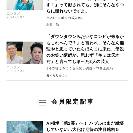
す！』って顔されても、別にそんなやつ
らに憧れないですよ」
エンタメ
2024.01.07
2024ニッポンの成人#3
永野
「ダウンタウンみたいなコンビが来るか
もしれへんで？」と言われ、そんなん無
理やと思っていたらほんまに来た…伝説
のお笑い講師が、思わず「キミは天才
だ」と言ってしまった2人の芸人
エンタメ
1秒で答えをつくるお笑い講師・本多正識#2
2023.07.31
おぐらりゅうじ
会員限定記事
AI相場「第2幕」へ！ バブルはまだ崩壊
していない…大化け期待の注目銘柄５