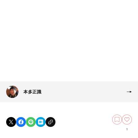
本多正識
1