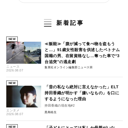
新着記事
NEW
≪飯能≫「腹が減って食べ物を盗もう
と…」91歳女性殺害を供述したベトナム
国籍の男、在留資格なし…奪った車で“3
台追突”の逃走劇
ニュース
集英社オンライン編集部ニュース班
2026.08.07
NEW
「昔の私なら絶対に言えなかった」ELT
持田香織が明かす「嫌いなもの」を口に
するようになった理由
持田香織の現在地#2
エンタメ
黒島暁生
2026.08.07
NEW
「子どもにとっては私しか母親がいな