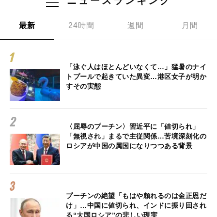
ニュースランキング
最新
24時間
週間
月間
「泳ぐ人はほとんどいなくて…」猛暑のナイ
トプールで起きていた異変…港区女子が明か
すその実態
〈屈辱のプーチン〉習近平に「値切られ」
「無視され」まるで主従関係…苦境深刻化の
ロシアが中国の属国になりつつある背景
プーチンの絶望「もはや頼れるのは金正恩だ
け」…中国に値切られ、インドに振り回され
る“大国ロシア”の悲しい現実