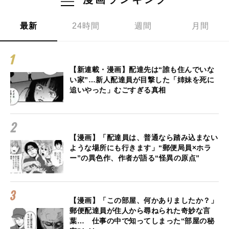
最新
24時間
週間
月間
【新連載・漫画】配達先は“誰も住んでいな
い家”…新人配達員が目撃した「姉妹を死に
追いやった」むごすぎる真相
【漫画】「配達員は、普通なら踏み込まない
ような場所にも行きます」“郵便局員×ホラ
ー”の異色作、作者が語る“怪異の原点”
【漫画】「この部屋、何かありましたか？」
郵便配達員が住人から尋ねられた奇妙な言
葉… 仕事の中で知ってしまった“部屋の秘