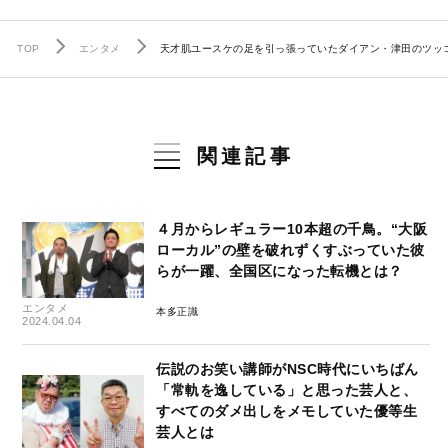
TOP
エンタメ
天才肌ユースケの足を引っ張っていたダイアン・津田のツッコ
関連記事
４月からレギュラー10本超の千鳥。“大阪
ローカル”の壁を破れずくすぶっていた彼
らが一躍、全国区になった転機とは？
エンタメ
本多正識
2024.04.04
伝説のお笑い講師がNSC時代にいちばん
「常軌を逸している」と思った芸人と、
すべてのダメ出しをメモしていた優等生
芸人とは