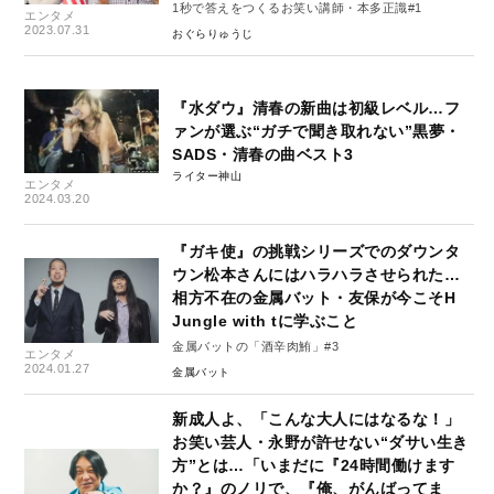
1秒で答えをつくるお笑い講師・本多正識#1
エンタメ
2023.07.31
おぐらりゅうじ
『水ダウ』清春の新曲は初級レベル…フ
ァンが選ぶ“ガチで聞き取れない”黒夢・
SADS・清春の曲ベスト3
ライター神山
エンタメ
2024.03.20
『ガキ使』の挑戦シリーズでのダウンタ
ウン松本さんにはハラハラさせられた…
相方不在の金属バット・友保が今こそH
Jungle with tに学ぶこと
金属バットの「酒辛肉鮪」#3
エンタメ
2024.01.27
金属バット
新成人よ、「こんな大人にはなるな！」
お笑い芸人・永野が許せない“ダサい生き
方”とは…「いまだに『24時間働けます
か？』のノリで、『俺、がんばってま