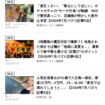
NEW
「貧乏くさい」「禁止にしてほしい」ガ
チャガチャの“サーチ行為”が物議 SNS
で賛否真っ二つ、店舗側が明かした意外
な本音【2026年7月バズり記事5位】
教養・カルチャー
集英社オンライン編集部
2026.08.07
NEW
《祇園祭の露店付近で撮影？》包装され
た焼きそば麺が「地面に直置き…」 夏祭
りで食中毒を避ける“店選び”のポイント
【2026年7月バズり記事4位】
暮らし
集英社オンライン編集部
2026.08.07
NEW
人気女流雀士が31歳で八丈島へ移住…家
賃15万円→3万円、1K→4LDK「東京では
壊れてしまうと…」【2026年7月バズり
記事3位】
暮らし
松岡千晶
2026.08.07