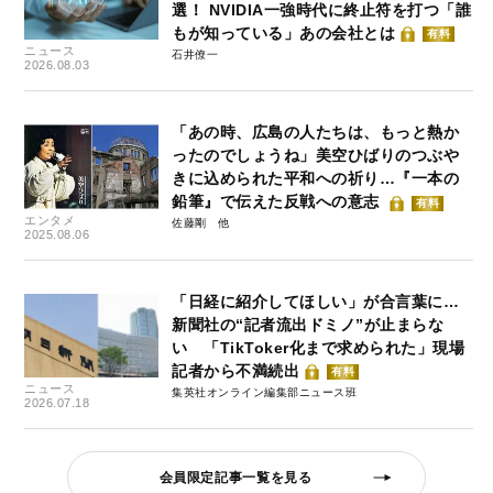
選！ NVIDIA一強時代に終止符を打つ「誰
もが知っている」あの会社とは
有料
ニュース
石井僚一
2026.08.03
「あの時、広島の人たちは、もっと熱か
ったのでしょうね」美空ひばりのつぶや
きに込められた平和への祈り…『一本の
鉛筆』で伝えた反戦への意志
有料
エンタメ
佐藤剛
2025.08.06
「日経に紹介してほしい」が合言葉に…
新聞社の“記者流出ドミノ”が止まらな
い 「TikToker化まで求められた」現場
記者から不満続出
有料
ニュース
集英社オンライン編集部ニュース班
2026.07.18
会員限定記事一覧を見る