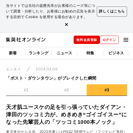
当サイトでは当社の提携先等がお客様のニーズ等につ
いて調査・分析したり、お客様にお勧めの広告を表示
詳しくはこちら
する目的で Cookie を使用する場合があります。
×
無料会員登録
ログイン
新着
ランキング
ニュース
特集
ビジネス
2024.04.06
エンタメ
「ポスト・ダウンタウン」がブレイクした瞬間
#1
#2
#3
天才肌ユースケの足を引っ張っていたダイアン・
津田のツッコミ力が、めきめき“ゴイゴイスー”に
なった先輩芸人の「ツッコミ1000本ノック」
東京進出から６年。2023年夏にはFNS27時間テレビ（フジテレビ系列）