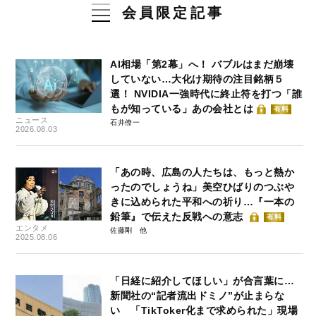
会員限定記事
AI相場「第2幕」へ！ バブルはまだ崩壊
していない…大化け期待の注目銘柄５
選！ NVIDIA一強時代に終止符を打つ「誰
もが知っている」あの会社とは
有料
ニュース
石井僚一
2026.08.03
「あの時、広島の人たちは、もっと熱か
ったのでしょうね」美空ひばりのつぶや
きに込められた平和への祈り…『一本の
鉛筆』で伝えた反戦への意志
有料
エンタメ
佐藤剛
2025.08.06
「日経に紹介してほしい」が合言葉に…
新聞社の“記者流出ドミノ”が止まらな
い 「TikToker化まで求められた」現場