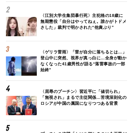
〈江別大学生集団暴行死〉主犯格の18歳に
無期懲役「自分はやってねぇ。誰かがトドメ
さした」裁判で明かされた“他責ぶり”
〈ゲリラ雷雨〉「雷が自分に落ちるとは…」
登山中に突然、視界が真っ白に…全身が動か
なくなった41歳男性が語る“落雷事故の一部
始終”
〈屈辱のプーチン〉習近平に「値切られ」
「無視され」まるで主従関係…苦境深刻化の
ロシアが中国の属国になりつつある背景