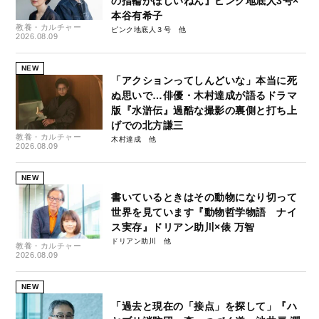
の指輪がほしいねん』ピンク地底人3号×
本谷有希子
教養・カルチャー
ピンク地底人３号
2026.08.09
NEW
「アクションってしんどいな」本当に死
ぬ思いで…俳優・木村達成が語るドラマ
版『水滸伝』過酷な撮影の裏側と打ち上
げでの北方謙三
教養・カルチャー
木村達成
2026.08.09
NEW
書いているときはその動物になり切って
世界を見ています『動物哲学物語 ナイ
ス実存』ドリアン助川×俵 万智
ドリアン助川
教養・カルチャー
2026.08.09
NEW
「過去と現在の「接点」を探して」『ハ