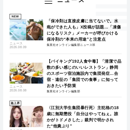
ニュース
NEW
「保冷剤は直接皮膚に当てないで。水
疱ができた人も」X投稿が話題…「凍傷
になるリスク」メーカーが呼びかける
保冷剤の“本来の用途”と注意点
ニュース
集英社オンライン編集部ニュース班
2026.08.09
【バイキング192人食中毒】「清潔で品
数の多い感じのいいレストラン」静岡
のスポーツ宿泊施設内で集団発症…合
宿・遠征の「集団での食事」に知って
おきたい予防策
ニュース
2026.08.08
集英社オンライン編集部
急上昇
〈江別大学生集団暴行死〉主犯格の18
歳に無期懲役「自分はやってねぇ。誰
かがトドメさした」裁判で明かされ
た“他責ぶり”
ニュース