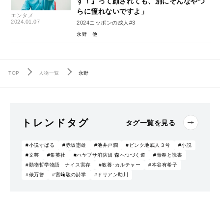
す！』って顔されても、別にそんなやつ
らに憧れないですよ」
エンタメ
2024.01.07
2024ニッポンの成人#3
永野
TOP
人物一覧
永野
トレンドタグ
タグ一覧を見る
#小説すばる
#赤坂憲雄
#池井戸潤
#ピンク地底人３号
#小説
#文芸
#集英社
#ハヤブサ消防団 森へつづく道
#青春と読書
#動物哲学物語 ナイス実存
#教養･カルチャー
#本谷有希子
#俵万智
#宮﨑駿の詩学
#ドリアン助川