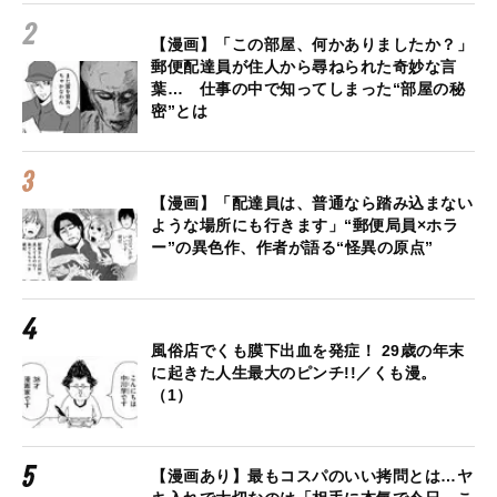
【漫画】「この部屋、何かありましたか？」
郵便配達員が住人から尋ねられた奇妙な言
葉… 仕事の中で知ってしまった“部屋の秘
密”とは
【漫画】「配達員は、普通なら踏み込まない
ような場所にも行きます」“郵便局員×ホラ
ー”の異色作、作者が語る“怪異の原点”
風俗店でくも膜下出血を発症！ 29歳の年末
に起きた人生最大のピンチ!!／くも漫。
（1）
【漫画あり】最もコスパのいい拷問とは…ヤ