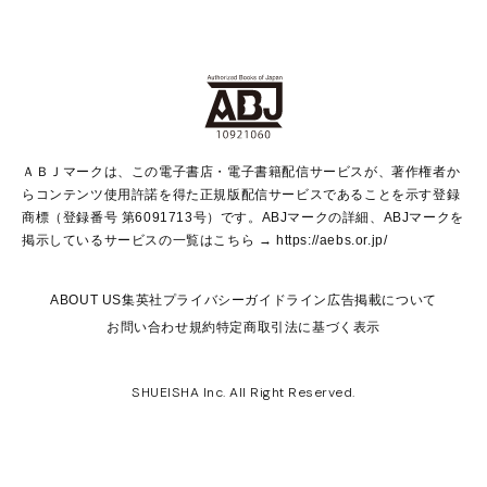
non-no Web
ヤングジャンプ定期購読デジタル
すばる
Myojo
オンラインストア
りぼん
学芸・ノンフィクション・新書
最強ジャンプ
女性マンガ
@BAILA
ヤンジャン＋
小説すばる
週プレNEWS
マーガレット
集英社OTOコンテンツ
集英社 学芸編集部
少年ジャンプ＋
その他WEBサービス
クッキー
ライトノベル・ノベライズ
MAQUIA ONLINE
となりのヤングジャンプ
集英社 文芸ステーション
週プレ グラジャパ！
別冊マーガレット
SHUEISHA MANGA-ART HERITAGE
集英社 ビジネス書
ゼブラック
ココハナ
SHUEISHA ADNAVI
SPUR.JP
集英社Webマガジン Cobalt
グランドジャンプ
web 集英社文庫
キッズ
web Sportiva
マンガMee
ジャンプキャラクターズストア
集英社新書
ジャンプルーキー！
月刊オフィスユー
ＡＢＪマークは、この電子書店・電子書籍配信サービスが、著作権者か
EDITOR'S LAB
LEE
集英社オレンジ文庫
ウルトラジャンプ
青春と読書
パラスポ＋！
らコンテンツ使用許諾を得た正規版配信サービスであることを示す登録
集英社みらい文庫
リマコミ＋
HAPPY PLUS STORE
集英社新書プラス
ジャンプTOON
商標（登録番号 第6091713号）です。ABJマークの詳細、ABJマークを
Marisol
シフォン文庫
アジア人物史
S-KIDS.LAND
マンガMeets
掲示しているサービスの一覧はこちら →
https://aebs.or.jp/
shueisha vox
よみタイ
S-MANGA
Web éclat
ダッシュエックス文庫
LEEマルシェ
kotoba
集英社ジャンプリミックス
ABOUT US
集英社プライバシーガイドライン
広告掲載について
T JAPAN:The New York Times Style Magazine
JUMP j BOOKS
お問い合わせ
規約
特定商取引法に基づく表示
SHOP Marisol
e!集英社
集英社コミック文庫
集英社女性誌ポータル
éclat premium
imidas
MEN'S NON-NO WEB
SHUEISHA Inc. All Right Reserved.
mirabella
UOMO
mirabella homme