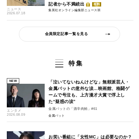
記者から不満続出
有料
ニュース
集英社オンライン編集部ニュース班
2026.07.18
会員限定記事一覧を見る
特集
NEW
「泣いてないねんけどな」無頼派芸人・
金属バットの意外な涙…映画館、格闘ゲ
ームで号泣も、上方漫才大賞で浮上し
た“疑惑の涙”
金属バットの「酒辛肉鮪」#61
エンタメ
2026.08.09
金属バット
お笑い番組に「女性MC」は必要なのか？