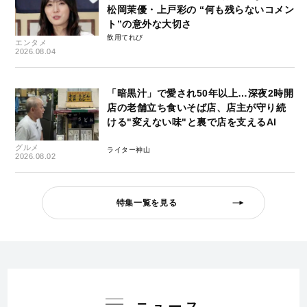
松岡茉優・上戸彩の “何も残らないコメン
ト”の意外な大切さ
飲用てれび
エンタメ
2026.08.04
「暗黒汁」で愛され50年以上…深夜2時開
店の老舗立ち食いそば店、店主が守り続
ける"変えない味"と裏で店を支えるAI
グルメ
ライター神山
2026.08.02
特集一覧を見る