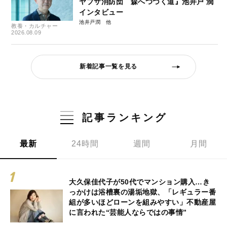
ヤブサ消防団 森へつづく道』池井戸 潤
インタビュー
池井戸潤
教養・カルチャー
2026.08.09
新着記事一覧を見る
記事ランキング
最新
24時間
週間
月間
大久保佳代子が50代でマンション購入…き
っかけは浴槽裏の湯垢地獄、「レギュラー番
組が多いほどローンを組みやすい」不動産屋
に言われた“芸能人ならではの事情”