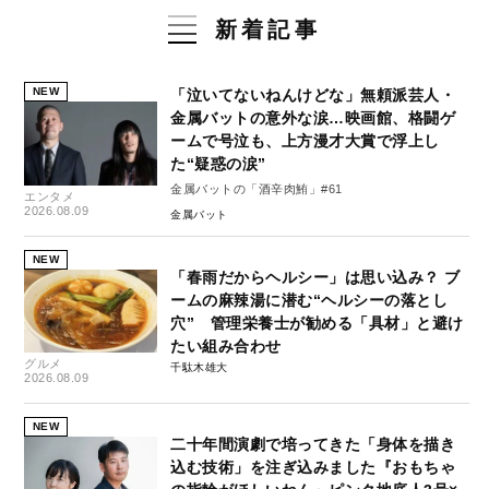
新着記事
NEW
「泣いてないねんけどな」無頼派芸人・
金属バットの意外な涙…映画館、格闘ゲ
ームで号泣も、上方漫才大賞で浮上し
た“疑惑の涙”
金属バットの「酒辛肉鮪」#61
エンタメ
2026.08.09
金属バット
NEW
「春雨だからヘルシー」は思い込み？ ブ
ームの麻辣湯に潜む“ヘルシーの落とし
穴” 管理栄養士が勧める「具材」と避け
たい組み合わせ
グルメ
千駄木雄大
2026.08.09
NEW
二十年間演劇で培ってきた「身体を描き
込む技術」を注ぎ込みました『おもちゃ