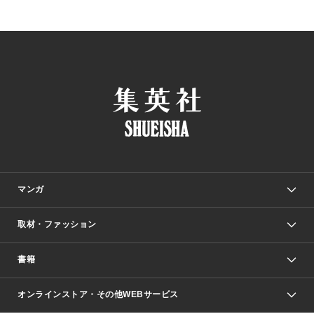
マンガ
取材・ファッション
少年マンガ
週刊少年ジャンプ
書籍
ファッション・美容
青年マンガ
ジャンプSQ.
Seventeen
週刊ヤングジャンプ
オンラインストア・その他WEBサービス
文芸・文庫・総合
芸能・情報・スポーツ
少女マンガ
Vジャンプ