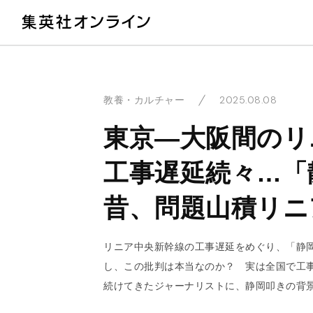
教
2025.08.08
教養・カルチャー
東京―大阪間のリ
工事遅延続々…「
昔、問題山積リニ
リニア中央新幹線の工事遅延をめぐり、「静
し、この批判は本当なのか？ 実は全国で工
続けてきたジャーナリストに、静岡叩きの背