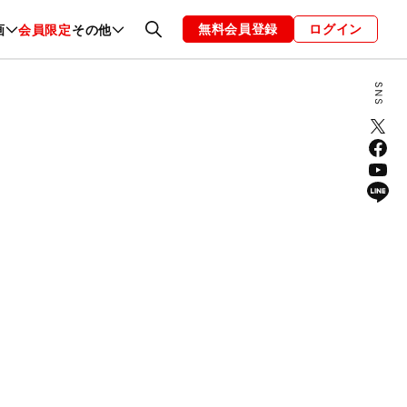
無料会員登録
ログイン
画
会員限定
その他
ファッション
恋愛・結婚
編集部
お知らせ