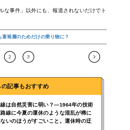
ルな事件」以外にも、報道されないだけでト
も富裕層のためだけの乗り物に？
2
3
らの記事もおすすめ
線は自然災害に弱い？―1964年の技術
た路線に今夏の運休のような混乱が稀に
らないのほうがすごいこと。運休時の迂
は…