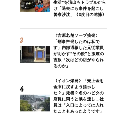
生活”を演出もトラブルだら
け「過去にも事件を起こし
警察沙汰」《3度目の逮捕》
〈吉原老舗ソープ摘発〉
「刑事告発したのは私で
す」内部通報した元従業員
が明かす“その後”と激震の
吉原「次はどの店がやられ
るのか」
《イオン爆発》「売上金を
金庫に戻すよう指示し
た？」死者２名のハビタの
店長に問うと涙を流し…社
員は「入口によっては入れ
たこともあったようです」