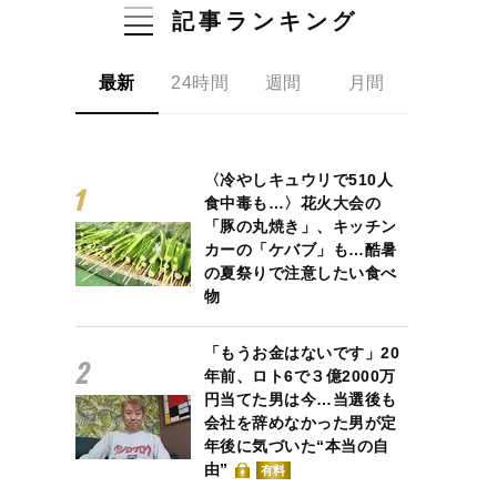
記事ランキング
最新
24時間
週間
月間
〈冷やしキュウリで510人
食中毒も…〉花火大会の
「豚の丸焼き」、キッチン
カーの「ケバブ」も…酷暑
の夏祭りで注意したい食べ
物
「もうお金はないです」20
年前、ロト6で３億2000万
円当てた男は今…当選後も
会社を辞めなかった男が定
年後に気づいた“本当の自
由”
有料