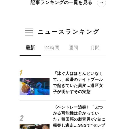
記事ランキングの一覧を見る
ニュースランキング
最新
24時間
週間
月間
「泳ぐ人はほとんどいなく
て…」猛暑のナイトプール
で起きていた異変…港区女
子が明かすその実態
〈ベントレー追突〉「ぶつ
かる可能性は分かってい
た」韓国籍の刺青男が7台に
衝突し逃走…SNSで“セレブ