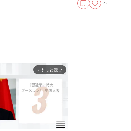
42
もっと読む
arrow_forward_ios