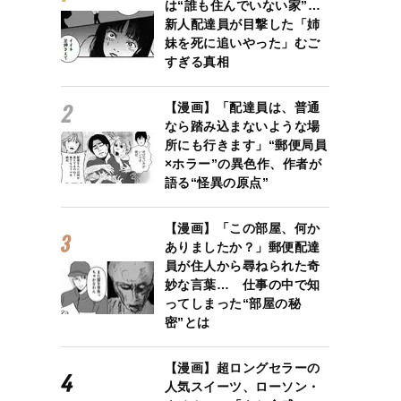
は“誰も住んでいない家”…
新人配達員が目撃した「姉
妹を死に追いやった」むご
すぎる真相
【漫画】「配達員は、普通
なら踏み込まないような場
所にも行きます」“郵便局員
×ホラー”の異色作、作者が
語る“怪異の原点”
【漫画】「この部屋、何か
ありましたか？」郵便配達
員が住人から尋ねられた奇
妙な言葉… 仕事の中で知
ってしまった“部屋の秘
密”とは
【漫画】超ロングセラーの
人気スイーツ、ローソン・