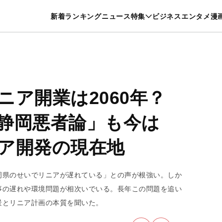
特集一覧を見る
漫画一覧を見る
新着
ランキング
ニュース
特集
ビジネス
エンタメ
漫
養・カルチャー
暮らし
スポーツ
ヘルスケア
美容
グルメ
ニア開業は2060年？
静岡悪者論」も今は
ア開発の現在地
岡県のせいでリニアが遅れている」との声が根強い。しか
事の遅れや環境問題が相次いでいる。長年この問題を追い
景とリニア計画の本質を聞いた。