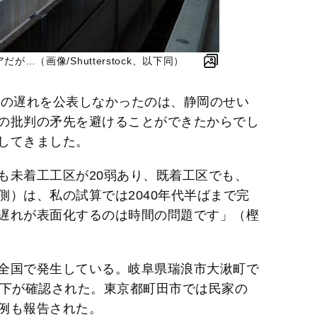
…（画像/Shutterstock、以下同）
事の遅れを公表しなかったのは、静岡のせい
の批判の矛先を避けることができたからでし
してきました。
も未着工工区が20弱あり、既着工区でも、
）は、私の試算では2040年代半ばまで完
遅れが表面化するのは時間の問題です」（樫
全国で発生している。岐阜県瑞浪市大湫町で
沈下が確認された。東京都町田市では民家の
例も報告された。