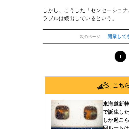
しかし、こうした「センセーショナ
ラブルは続出しているという。
開業して
次のページ
1
こち
東海道新幹
で誕生し
しか起こ
回ルート