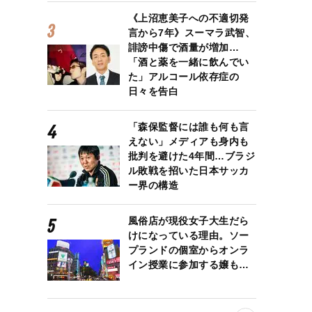
《上沼恵美子への不適切発
言から7年》スーマラ武智、
誹謗中傷で酒量が増加…
「酒と薬を一緒に飲んでい
た」アルコール依存症の
日々を告白
「森保監督には誰も何も言
えない」メディアも身内も
批判を避けた4年間…ブラジ
ル敗戦を招いた日本サッカ
ー界の構造
風俗店が現役女子大生だら
けになっている理由。ソー
プランドの個室からオンラ
イン授業に参加する嬢も…