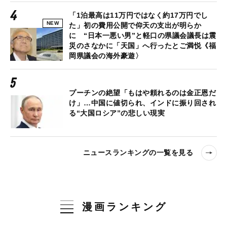
「1泊最高は11万円ではなく約17万円でし
NEW
た」初の費用公開で仰天の支出が明らか
に “日本一悪い男”と軽口の県議会議長は震
災のさなかに「天国」へ行ったとご満悦《福
岡県議会の海外豪遊〉
プーチンの絶望「もはや頼れるのは金正恩だ
け」…中国に値切られ、インドに振り回され
る“大国ロシア”の悲しい現実
ニュースランキングの一覧を見る
漫画ランキング