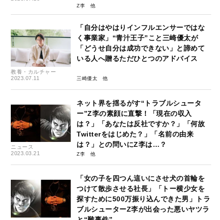
Z李
「自分はやはりインフルエンサーではな
く事業家」“青汁王子”こと三崎優太が
「どうせ自分は成功できない」と諦めて
いる人へ贈るただひとつのアドバイス
教養・カルチャー
2023.07.11
三崎優太
ネット界を揺るがす“トラブルシュータ
ー”Z李の素顔に直撃！「現在の収入
は？」「あなたは反社ですか？」「何故
Twitterをはじめた？」「名前の由来
は？」との問いにZ李は…？
ニュース
2023.03.21
Z李
「女の子を四つん這いにさせ犬の首輪を
つけて散歩させる社長」「トー横少女を
探すために500万振り込んできた男」トラ
ブルシューターZ李が出会った悪いヤツラ
と“難事件”