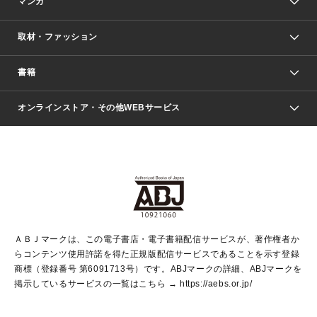
マンガ
取材・ファッション
少年マンガ
週刊少年ジャンプ
書籍
ファッション・美容
青年マンガ
ジャンプSQ.
Seventeen
週刊ヤングジャンプ
オンラインストア・その他WEBサービス
文芸・文庫・総合
芸能・情報・スポーツ
少女マンガ
Vジャンプ
non-no Web
ヤングジャンプ定期購読デジタル
すばる
Myojo
オンラインストア
りぼん
学芸・ノンフィクション・新書
最強ジャンプ
女性マンガ
@BAILA
ヤンジャン＋
小説すばる
週プレNEWS
マーガレット
集英社OTOコンテンツ
集英社 学芸編集部
少年ジャンプ＋
その他WEBサービス
クッキー
ライトノベル・ノベライズ
MAQUIA ONLINE
となりのヤングジャンプ
集英社 文芸ステーション
週プレ グラジャパ！
別冊マーガレット
SHUEISHA MANGA-ART HERITAGE
集英社 ビジネス書
ゼブラック
ココハナ
SHUEISHA ADNAVI
SPUR.JP
集英社Webマガジン Cobalt
グランドジャンプ
web 集英社文庫
キッズ
web Sportiva
マンガMee
ジャンプキャラクターズストア
集英社新書
ジャンプルーキー！
月刊オフィスユー
ＡＢＪマークは、この電子書店・電子書籍配信サービスが、著作権者か
EDITOR'S LAB
LEE
集英社オレンジ文庫
ウルトラジャンプ
青春と読書
パラスポ＋！
らコンテンツ使用許諾を得た正規版配信サービスであることを示す登録
集英社みらい文庫
リマコミ＋
HAPPY PLUS STORE
集英社新書プラス
ジャンプTOON
商標（登録番号 第6091713号）です。ABJマークの詳細、ABJマークを
Marisol
シフォン文庫
アジア人物史
S-KIDS.LAND
マンガMeets
掲示しているサービスの一覧はこちら →
https://aebs.or.jp/
shueisha vox
よみタイ
S-MANGA
Web éclat
ダッシュエックス文庫
LEEマルシェ
kotoba