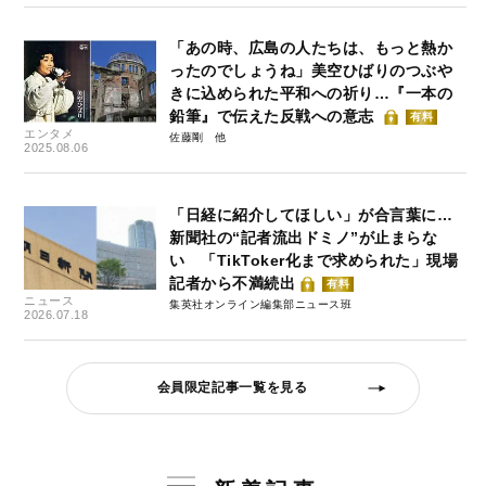
「あの時、広島の人たちは、もっと熱か
ったのでしょうね」美空ひばりのつぶや
きに込められた平和への祈り…『一本の
鉛筆』で伝えた反戦への意志
有料
エンタメ
佐藤剛
2025.08.06
「日経に紹介してほしい」が合言葉に…
新聞社の“記者流出ドミノ”が止まらな
い 「TikToker化まで求められた」現場
記者から不満続出
有料
ニュース
集英社オンライン編集部ニュース班
2026.07.18
会員限定記事一覧を見る