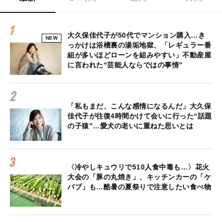
大久保佳代子が50代でマンション購入…き
NEW
っかけは浴槽裏の湯垢地獄、「レギュラー番
組が多いほどローンを組みやすい」不動産屋
に言われた“芸能人ならではの事情”
「私もまだ、こんな感情になるんだ」大久保
佳代子が往復4時間かけて会いに行った“話題
の子猿”…愛犬の老いに重ねた思いとは
〈冷やしキュウリで510人食中毒も…〉花火
大会の「豚の丸焼き」、キッチンカーの「ケ
バブ」も…酷暑の夏祭りで注意したい食べ物