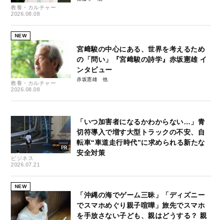
教養・カルチャー
2026.08.08
NEW
宮﨑駿の中心にある、世界を考えるため
の「問い」『宮﨑駿の詩学』赤坂憲雄 イ
ンタビュー
赤坂憲雄
教養・カルチャー
2026.08.08
「いつ加害者になるかわからない…」青
切符導入で増す大型トラックの不安、自
転車“車道走行時代”に求められる新たな
安全対策
ビジネス
2026.07.21
NEW
「沖縄の海でゲーム三昧」「ディズニー
でスマホめぐり親子喧嘩」旅先でスマホ
を手放さない子ども、親はどうする？ 親