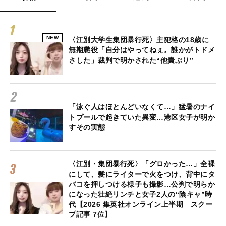
NEW
〈江別大学生集団暴行死〉主犯格の18歳に
無期懲役「自分はやってねぇ。誰かがトドメ
さした」裁判で明かされた“他責ぶり”
「泳ぐ人はほとんどいなくて…」猛暑のナイ
トプールで起きていた異変…港区女子が明か
すその実態
〈江別・集団暴行死〉「グロかった…」全裸
にして、髪にライターで火をつけ、背中にタ
バコを押しつける様子も撮影…公判で明らか
になった壮絶リンチと女子2人の“陰キャ”時
代【2026 集英社オンライン上半期 スクー
プ記事 7位】