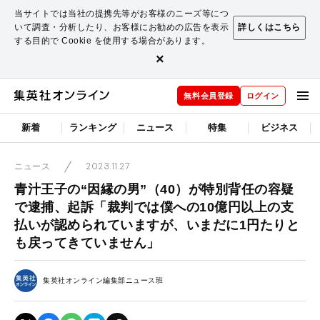
当サイトでは当社の提携先等がお客様のニーズ等につ
いて調査・分析したり、お客様にお勧めの広告を表示
詳しくはこちら
する目的で Cookie を使用する場合があります。
×
無料会員登録
ログイン
新着
ランキング
ニュース
特集
ビジネス
2023.11.27
ニュース
青汁王子の“因縁の男”（40）が特別背任の容疑
で逮捕、起訴「裁判では僕への10億円以上の支
払いが認められていますが、いまだに1円たりと
も戻ってきていません」
集英社オンライン編集部ニュース班