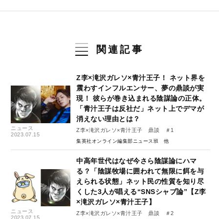
関連記事
Z李×滝沢ガレソ×青汁王子！ ネット界を
震わすインフルエンサー、夢の鼎談が実
現！ 彼らが巻き込まれる陰謀論の正体。
「青汁王子は反社だ」ネット上でデマが
消えない理由とは？
ニュース
Z李×滝沢ガレソ×青汁王子 鼎談 ＃1
2023.07.15
集英社オンライン編集部ニュース班
中高年世代はなぜ今さら陰謀論にハマ
る？「陰謀牧場に囲われて無限に餌を与
えられる状態」ネット民の性質を知り尽
くした3人が唱える“SNSシャブ論”【Z李
×滝沢ガレソ×青汁王子】
ニュース
Z李×滝沢ガレソ×青汁王子 鼎談 ＃2
2023.07.15