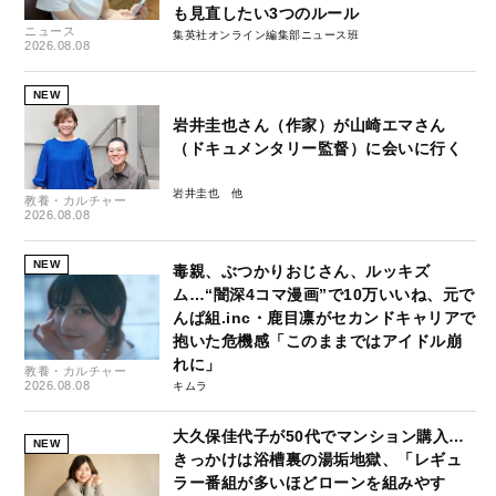
も見直したい3つのルール
ニュース
集英社オンライン編集部ニュース班
2026.08.08
NEW
岩井圭也さん（作家）が山崎エマさん
（ドキュメンタリー監督）に会いに行く
岩井圭也
教養・カルチャー
2026.08.08
NEW
毒親、ぶつかりおじさん、ルッキズ
ム…“闇深4コマ漫画”で10万いいね、元で
んぱ組.inc・鹿目凛がセカンドキャリアで
抱いた危機感「このままではアイドル崩
れに」
教養・カルチャー
2026.08.08
キムラ
大久保佳代子が50代でマンション購入…
NEW
きっかけは浴槽裏の湯垢地獄、「レギュ
ラー番組が多いほどローンを組みやす