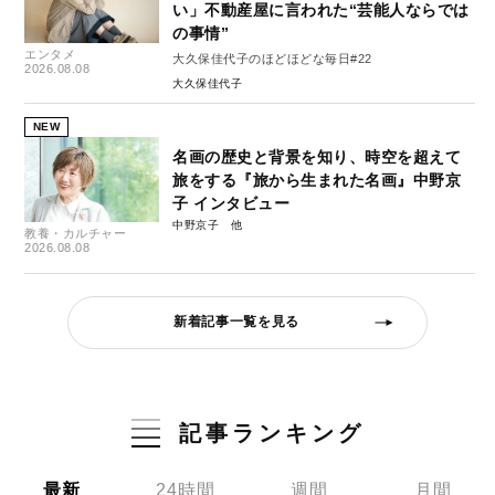
い」不動産屋に言われた“芸能人ならでは
の事情”
エンタメ
大久保佳代子のほどほどな毎日#22
2026.08.08
大久保佳代子
NEW
名画の歴史と背景を知り、時空を超えて
旅をする『旅から生まれた名画』中野京
子 インタビュー
中野京子
教養・カルチャー
2026.08.08
新着記事一覧を見る
記事ランキング
最新
24時間
週間
月間