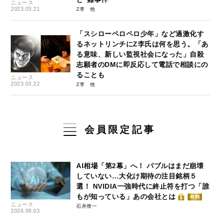
ニュース
2023.03.21
Z李
「スシローペロペロ少年」など過激化す
るネットリンチにZ李氏は何を思う。「あ
る意味、新しい監視社会になった」自殺
志願者のDMに即反応して電話で相談にの
ることも
ニュース
2023.03.22
Z李
会員限定記事
AI相場「第2幕」へ！ バブルはまだ崩壊
していない…大化け期待の注目銘柄５
選！ NVIDIA一強時代に終止符を打つ「誰
もが知っている」あの会社とは
有料
ニュース
石井僚一
2026.08.03