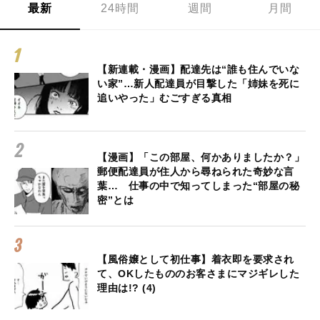
最新
24時間
週間
月間
【新連載・漫画】配達先は“誰も住んでいな
い家”…新人配達員が目撃した「姉妹を死に
追いやった」むごすぎる真相
【漫画】「この部屋、何かありましたか？」
郵便配達員が住人から尋ねられた奇妙な言
葉… 仕事の中で知ってしまった“部屋の秘
密”とは
【風俗嬢として初仕事】着衣即を要求され
て、OKしたもののお客さまにマジギレした
理由は!? (4)