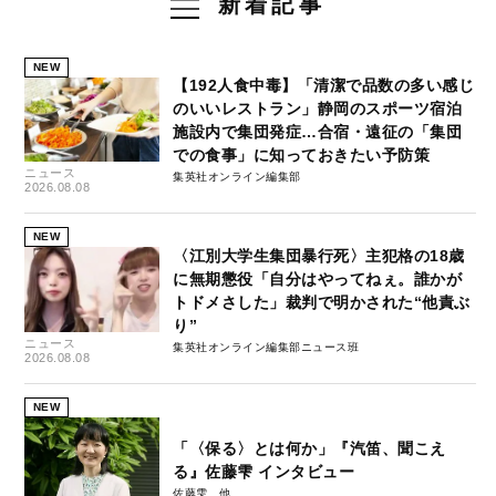
新着記事
NEW
【192人食中毒】「清潔で品数の多い感じ
のいいレストラン」静岡のスポーツ宿泊
施設内で集団発症…合宿・遠征の「集団
での食事」に知っておきたい予防策
ニュース
集英社オンライン編集部
2026.08.08
NEW
〈江別大学生集団暴行死〉主犯格の18歳
に無期懲役「自分はやってねぇ。誰かが
トドメさした」裁判で明かされた“他責ぶ
り”
ニュース
集英社オンライン編集部ニュース班
2026.08.08
NEW
「〈保る〉とは何か」『汽笛、聞こえ
る』佐藤雫 インタビュー
佐藤雫