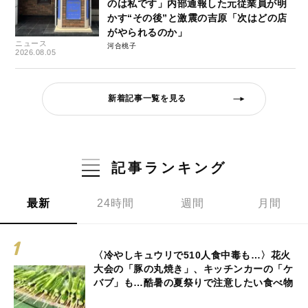
のは私です」内部通報した元従業員が明
かす“その後”と激震の吉原「次はどの店
がやられるのか」
ニュース
河合桃子
2026.08.05
新着記事一覧を見る
記事ランキング
最新
24時間
週間
月間
〈冷やしキュウリで510人食中毒も…〉花火
大会の「豚の丸焼き」、キッチンカーの「ケ
バブ」も…酷暑の夏祭りで注意したい食べ物