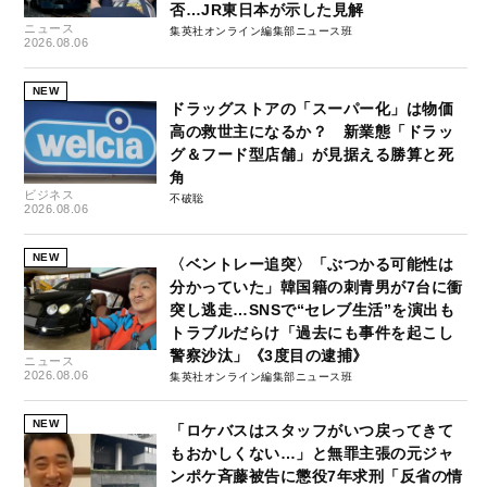
否…JR東日本が示した見解
ニュース
集英社オンライン編集部ニュース班
2026.08.06
NEW
ドラッグストアの「スーパー化」は物価
高の救世主になるか？ 新業態「ドラッ
グ＆フード型店舗」が見据える勝算と死
角
ビジネス
不破聡
2026.08.06
NEW
〈ベントレー追突〉「ぶつかる可能性は
分かっていた」韓国籍の刺青男が7台に衝
突し逃走…SNSで“セレブ生活”を演出も
トラブルだらけ「過去にも事件を起こし
警察沙汰」《3度目の逮捕》
ニュース
2026.08.06
集英社オンライン編集部ニュース班
NEW
「ロケバスはスタッフがいつ戻ってきて
もおかしくない…」と無罪主張の元ジャ
ンポケ斉藤被告に懲役7年求刑「反省の情