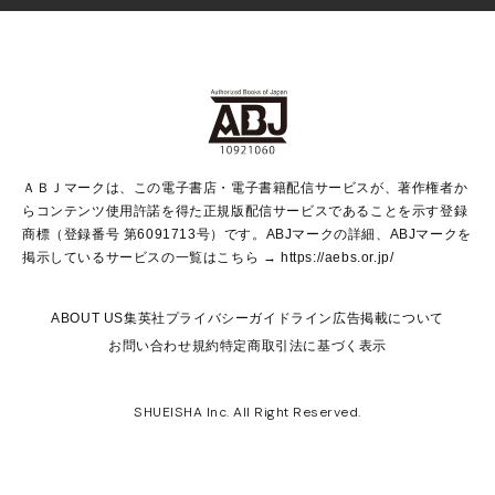
Vジャンプ
non-no Web
ヤングジャンプ定期購読デジタル
すばる
Myojo
オンラインストア
りぼん
学芸・ノンフィクション・新書
最強ジャンプ
女性マンガ
@BAILA
ヤンジャン＋
小説すばる
週プレNEWS
マーガレット
集英社OTOコンテンツ
集英社 学芸編集部
少年ジャンプ＋
その他WEBサービス
クッキー
ライトノベル・ノベライズ
MAQUIA ONLINE
となりのヤングジャンプ
集英社 文芸ステーション
週プレ グラジャパ！
別冊マーガレット
SHUEISHA MANGA-ART HERITAGE
集英社 ビジネス書
ゼブラック
ココハナ
SHUEISHA ADNAVI
SPUR.JP
集英社Webマガジン Cobalt
グランドジャンプ
web 集英社文庫
キッズ
web Sportiva
マンガMee
ジャンプキャラクターズストア
集英社新書
ジャンプルーキー！
月刊オフィスユー
ＡＢＪマークは、この電子書店・電子書籍配信サービスが、著作権者か
EDITOR'S LAB
LEE
集英社オレンジ文庫
ウルトラジャンプ
青春と読書
パラスポ＋！
らコンテンツ使用許諾を得た正規版配信サービスであることを示す登録
集英社みらい文庫
リマコミ＋
HAPPY PLUS STORE
集英社新書プラス
ジャンプTOON
商標（登録番号 第6091713号）です。ABJマークの詳細、ABJマークを
Marisol
シフォン文庫
アジア人物史
S-KIDS.LAND
マンガMeets
掲示しているサービスの一覧はこちら →
https://aebs.or.jp/
shueisha vox
よみタイ
S-MANGA
Web éclat
ダッシュエックス文庫
LEEマルシェ
kotoba
集英社ジャンプリミックス
ABOUT US
集英社プライバシーガイドライン
広告掲載について
T JAPAN:The New York Times Style Magazine
JUMP j BOOKS
お問い合わせ
規約
特定商取引法に基づく表示
SHOP Marisol
e!集英社
集英社コミック文庫
集英社女性誌ポータル
éclat premium
imidas
MEN'S NON-NO WEB
SHUEISHA Inc. All Right Reserved.
mirabella
UOMO
mirabella homme