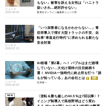
もない」被害を訴える女性は「ハニトラ
扱いされ…絶対許せない」
ニュース
2026.08.06
集英社オンライン編集部ニュース班
「いつ加害者になるかわからない…」青
切符導入で増す大型トラックの不安、自
転車“車道走行時代”に求められる新たな
安全対策
ビジネス
2026.07.21
AI相場「第2幕」へ！ バブルはまだ崩壊
していない…大化け期待の注目銘柄５
選！ NVIDIA一強時代に終止符を打つ「誰
もが知っている」あの会社とは
有料
ニュース
石井僚一
2026.08.03
NEW
〈逆転＆勝ち越しの44.5％は7回以降〉7
イニング制導入で高校野球はどう変わ
る？ データが明らかにする“短縮”の弊害