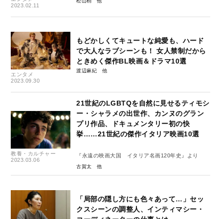
松山梢
2023.02.11
もどかしくてキュートな純愛も、ハード
で大人なラブシーンも！ 女人禁制だから
ときめく傑作BL映画＆ドラマ10選
渡辺麻紀
エンタメ
2023.09.30
21世紀のLGBTQを自然に見せるティモシ
ー・シャラメの出世作、カンヌのグラン
プリ作品、ドキュメンタリー初の快
挙……21世紀の傑作イタリア映画10選
教養・カルチャー
『永遠の映画大国 イタリア名画120年史』より
2023.03.06
古賀太
「局部の隠し方にも色々あって…」セッ
クスシーンの調整人、インティマシー・