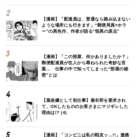
【漫画】「配達員は、普通なら踏み込まない
ような場所にも行きます」“郵便局員×ホラ
ー”の異色作、作者が語る“怪異の原点”
【漫画】「この部屋、何かありましたか？」
郵便配達員が住人から尋ねられた奇妙な言
葉… 仕事の中で知ってしまった“部屋の秘
密”とは
【風俗嬢として初仕事】着衣即を要求され
て、OKしたもののお客さまにマジギレした
理由は!? (4)
【漫画】「コンビニは私の戦友ッ…!!」激務