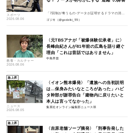
「7回制が奪うもの-データが証明するドラマの消
スポーツ
失-」
2026.08.06
ゴジキ（@godziki_55）
〈元TBSアナが「被爆体験伝承者」に〉
長峰由紀さんが81年前の広島を語り継ぐ
理由「これは昔話ではありません」
中島早苗
教養・カルチャー
2026.08.06
急上昇
〈イオン熊本爆発〉「遺族への当初説明
は…保身みたいなところがあった」ハビ
タ幹部が謝罪告白「建物内に戻りたいと
本人は言ってなかった」
ニュース
集英社オンライン編集部ニュース班
2026.08.05
急上昇
〈吉原老舗ソープ摘発〉「刑事告発した