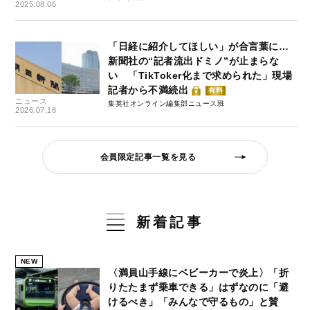
2025.08.06
「日経に紹介してほしい」が合言葉に…
新聞社の“記者流出ドミノ”が止まらな
い 「TikToker化まで求められた」現場
記者から不満続出
有料
ニュース
集英社オンライン編集部ニュース班
2026.07.18
会員限定記事一覧を見る
新着記事
NEW
〈満員山手線にベビーカーで炎上〉「折
りたたまず乗車できる」はずなのに「避
けるべき」「みんなで守るもの」と賛