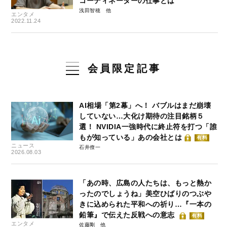
コーディネーターの仕事とは
浅田智穂
エンタメ
2022.11.24
会員限定記事
AI相場「第2幕」へ！ バブルはまだ崩壊
していない…大化け期待の注目銘柄５
選！ NVIDIA一強時代に終止符を打つ「誰
もが知っている」あの会社とは
有料
ニュース
石井僚一
2026.08.03
「あの時、広島の人たちは、もっと熱か
ったのでしょうね」美空ひばりのつぶや
きに込められた平和への祈り…『一本の
鉛筆』で伝えた反戦への意志
有料
エンタメ
佐藤剛