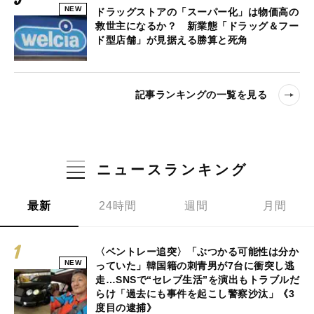
NEW
ドラッグストアの「スーパー化」は物価高の
救世主になるか？ 新業態「ドラッグ＆フー
ド型店舗」が見据える勝算と死角
記事ランキングの一覧を見る
ニュースランキング
最新
24時間
週間
月間
〈ベントレー追突〉「ぶつかる可能性は分か
NEW
っていた」韓国籍の刺青男が7台に衝突し逃
走…SNSで“セレブ生活”を演出もトラブルだ
らけ「過去にも事件を起こし警察沙汰」《3
度目の逮捕》