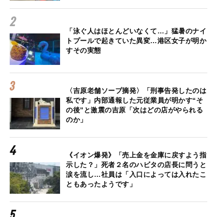
「泳ぐ人はほとんどいなくて…」猛暑のナイ
トプールで起きていた異変…港区女子が明か
すその実態
〈吉原老舗ソープ摘発〉「刑事告発したのは
私です」内部通報した元従業員が明かす“そ
の後”と激震の吉原「次はどの店がやられる
のか」
《イオン爆発》「売上金を金庫に戻すよう指
示した？」死者２名のハビタの店長に問うと
涙を流し…社員は「入口によっては入れたこ
ともあったようです」