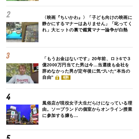
〈映画『ちいかわ』〉「子ども向けの映画に
静かにするマナーはありません」「叱ってく
れ」大ヒットの裏で鑑賞マナー論争が白熱
「もうお金はないです」20年前、ロト6で３
億2000万円当てた男は今…当選後も会社を
辞めなかった男が定年後に気づいた“本当の
自由”
有料
風俗店が現役女子大生だらけになっている理
由。ソープランドの個室からオンライン授業
に参加する嬢も…