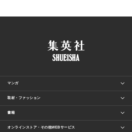
マンガ
取材・ファッション
少年マンガ
週刊少年ジャンプ
書籍
ファッション・美容
青年マンガ
ジャンプSQ.
Seventeen
週刊ヤングジャンプ
オンラインストア・その他WEBサービス
文芸・文庫・総合
芸能・情報・スポーツ
少女マンガ