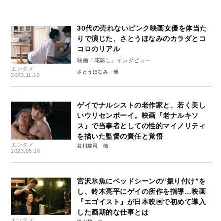
30代の売れないピンク映画女優を体当た
りで演じた、さとうほなみのカラダとコ
コロのリアル
映画『花腐し』インタビュー
エンタメ
さとうほなみ
2023.11.10
ゲイでナルシストの老作家と、若く美し
いウリセンボーイ。映画『老ナルキソ
ス』で当事者としての性的マイノリティ
を描いた監督の責任と覚悟
エンタメ
谷川建司
2023.05.16
宮沢氷魚にベッドシーンの“振り付け”を
し、鈴木亮平にゲイの所作を指導…映画
『エゴイスト』が日本映画で初めて導入
した画期的な仕事とは
エンタメ