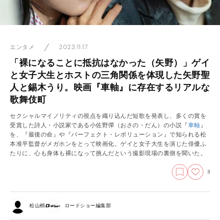
2023.11.17
エンタメ
「裸になることに抵抗はなかった（矢野）」ゲイ
と女子大生とホストの三角関係を体現した矢野聖
人と錫木うり。映画『車軸』に存在するリアルな
歌舞伎町
セクシャルマイノリティの視点を織り込んだ短歌を発表し、多くの賞を
受賞した詩人・小説家である小佐野彈（おさの・だん）の小説『
車軸
』
を、『最後の命』や『パーフェクト・レボリューション』で知られる松
本准平監督がメガホンをとって映画化。ゲイと女子大生を演じた俳優ふ
たりに、心も身体も裸になって挑んだという撮影現場の裏側を聞いた。
3
松山梢
ロードショー編集部