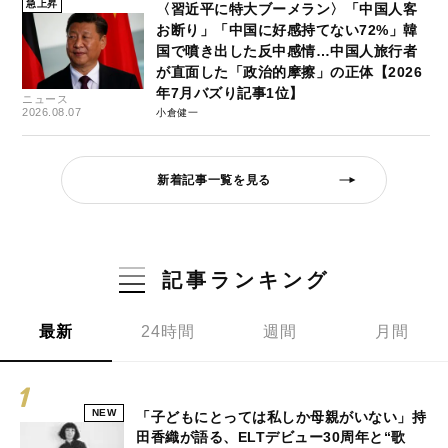
急上昇
〈習近平に特大ブーメラン〉「中国人客
お断り」「中国に好感持てない72%」韓
国で噴き出した反中感情…中国人旅行者
が直面した「政治的摩擦」の正体【2026
年7月バズり記事1位】
ニュース
2026.08.07
小倉健一
新着記事一覧を見る
記事ランキング
最新
24時間
週間
月間
NEW
「子どもにとっては私しか母親がいない」持
田香織が語る、ELTデビュー30周年と“歌