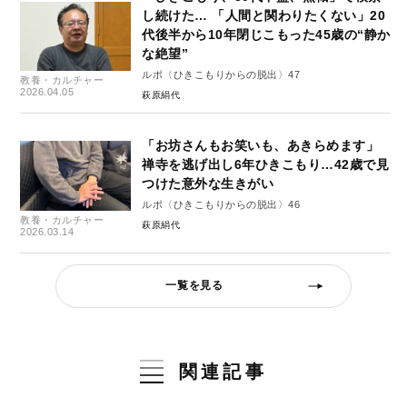
し続けた… 「人間と関わりたくない」20
代後半から10年閉じこもった45歳の“静か
な絶望”
ルポ〈ひきこもりからの脱出〉47
教養・カルチャー
2026.04.05
萩原絹代
「お坊さんもお笑いも、あきらめます」
禅寺を逃げ出し6年ひきこもり…42歳で見
つけた意外な生きがい
ルポ〈ひきこもりからの脱出〉46
教養・カルチャー
萩原絹代
2026.03.14
一覧を見る
関連記事