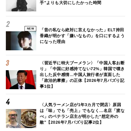
手”よりも大切にしたかった時間
NEW
「昔の私なら絶対に言えなかった」ELT持田
香織が明かす「嫌いなもの」を口にするよう
になった理由
〈習近平に特大ブーメラン〉「中国人客お断
り」「中国に好感持てない72%」韓国で噴き
出した反中感情…中国人旅行者が直面した
「政治的摩擦」の正体【2026年7月バズり記
事1位】
〈人気ラーメン店が1年3カ月で閉店〉原因
は「味」でも「売上」でもなく…名店「渡な
べ」のベテラン店主が明かした“想定外の
敵”【2026年7月バズり記事2位】