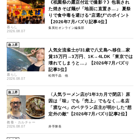
《祇園祭の露店付近で撮影？》包装され
た焼きそば麺が「地面に直置き…」 夏祭
りで食中毒を避ける“店選び”のポイント
【2026年7月バズり記事4位】
暮らし
集英社オンライン編集部
2026.08.07
急上昇
人気女流雀士が31歳で八丈島へ移住…家
賃15万円→3万円、1K→4LDK「東京では
壊れてしまうと…」【2026年7月バズり
記事3位】
暮らし
松岡千晶
2026.08.07
急上昇
〈人気ラーメン店が1年3カ月で閉店〉原
因は「味」でも「売上」でもなく…名店
「渡なべ」のベテラン店主が明かした“想
定外の敵”【2026年7月バズり記事2位】
教養・カルチャー
2026.08.07
井手隊長