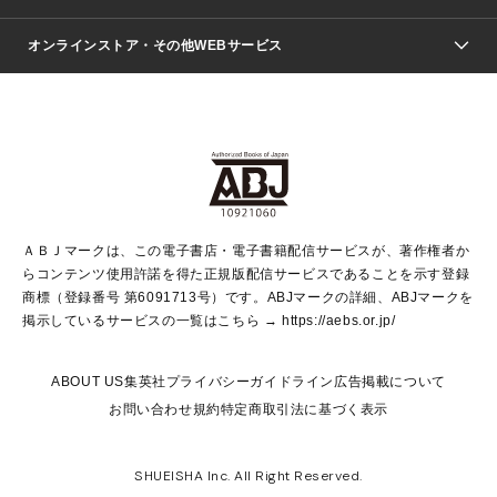
ジャンプSQ.
Seventeen
週刊ヤングジャンプ
オンラインストア・その他WEBサービス
文芸・文庫・総合
芸能・情報・スポーツ
少女マンガ
Vジャンプ
non-no Web
ヤングジャンプ定期購読デジタル
すばる
Myojo
オンラインストア
りぼん
学芸・ノンフィクション・新書
最強ジャンプ
女性マンガ
@BAILA
ヤンジャン＋
小説すばる
週プレNEWS
マーガレット
集英社OTOコンテンツ
集英社 学芸編集部
少年ジャンプ＋
その他WEBサービス
クッキー
ライトノベル・ノベライズ
MAQUIA ONLINE
となりのヤングジャンプ
集英社 文芸ステーション
週プレ グラジャパ！
別冊マーガレット
SHUEISHA MANGA-ART HERITAGE
集英社 ビジネス書
ゼブラック
ココハナ
SHUEISHA ADNAVI
SPUR.JP
集英社Webマガジン Cobalt
グランドジャンプ
web 集英社文庫
キッズ
web Sportiva
マンガMee
ジャンプキャラクターズストア
集英社新書
ジャンプルーキー！
月刊オフィスユー
ＡＢＪマークは、この電子書店・電子書籍配信サービスが、著作権者か
EDITOR'S LAB
LEE
集英社オレンジ文庫
ウルトラジャンプ
青春と読書
パラスポ＋！
らコンテンツ使用許諾を得た正規版配信サービスであることを示す登録
集英社みらい文庫
リマコミ＋
HAPPY PLUS STORE
集英社新書プラス
ジャンプTOON
商標（登録番号 第6091713号）です。ABJマークの詳細、ABJマークを
Marisol
シフォン文庫
アジア人物史
S-KIDS.LAND
マンガMeets
掲示しているサービスの一覧はこちら →
https://aebs.or.jp/
shueisha vox
よみタイ
S-MANGA
Web éclat
ダッシュエックス文庫
LEEマルシェ
kotoba
集英社ジャンプリミックス
ABOUT US
集英社プライバシーガイドライン
広告掲載について
T JAPAN:The New York Times Style Magazine
JUMP j BOOKS
お問い合わせ
規約
特定商取引法に基づく表示
SHOP Marisol
e!集英社
集英社コミック文庫
集英社女性誌ポータル
éclat premium
imidas
MEN'S NON-NO WEB
SHUEISHA Inc. All Right Reserved.