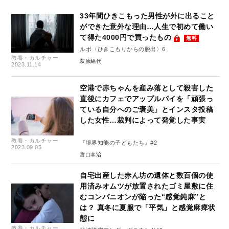
33年間ひきこもった男性が外に出ること
ができた意外な理由…人生で初めて働い
て得た4000円で買ったもの
無料
ルポ〈ひきこもりからの脱出〉6
教養・カルチャー
萩原絹代
2023.11.14
空港で赤ちゃんを産み落として殺害した
直後にカフェでアップルパイを「頑張っ
ている自分へのご褒美」とインスタ投稿
した女性…裁判によって発覚した事実
教養・カルチャー
『境界知能の子どもたち』#2
2023.09.05
宮口幸治
自宅出産した赤ん坊の遺体と数百個の使
用済みオムツが放置されたゴミ屋敷に住
むコンパニオンが陥った“感覚鈍麻”と
は？ 真冬に夏服で「平気」と感覚麻痺状
態に
教養・カルチャー