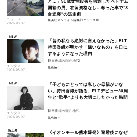
と…」91歳女性殺害を供述したベトナム
国籍の男、在留資格なし…奪った車で“3
台追突”の逃走劇
ニュース
集英社オンライン編集部ニュース班
2026.08.07
NEW
「昔の私なら絶対に言えなかった」ELT
持田香織が明かす「嫌いなもの」を口に
するようになった理由
持田香織の現在地#2
エンタメ
黒島暁生
2026.08.07
NEW
「子どもにとっては私しか母親がいな
い」持田香織が語る、ELTデビュー30周
年と“歌手”よりも大切にしたかった時間
持田香織の現在地#1
エンタメ
2026.08.07
黒島暁生
急上昇
《イオンモール熊本爆発》避難後になぜ