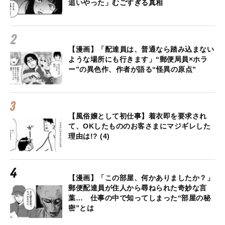
追いやった」むごすぎる真相
【漫画】「配達員は、普通なら踏み込まない
ような場所にも行きます」“郵便局員×ホラ
ー”の異色作、作者が語る“怪異の原点”
【風俗嬢として初仕事】着衣即を要求され
て、OKしたもののお客さまにマジギレした
理由は!? (4)
【漫画】「この部屋、何かありましたか？」
郵便配達員が住人から尋ねられた奇妙な言
葉… 仕事の中で知ってしまった“部屋の秘
密”とは