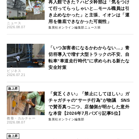
再入館できた？ハビタ幹部は「気をつけ
て行ってらっしゃいと…モール職員は引
き止めなかった」と主張、イオンは「運
用を徹底できなかった可能性」
ニュース
2026.08.07
集英社オンライン編集部ニュース班
「いつ加害者になるかわからない…」青
切符導入で増す大型トラックの不安、自
転車“車道走行時代”に求められる新たな
安全対策
ビジネス
2026.07.21
急上昇
「貧乏くさい」「禁止にしてほしい」ガ
チャガチャの“サーチ行為”が物議 SNS
で賛否真っ二つ、店舗側が明かした意外
な本音【2026年7月バズり記事5位】
教養・カルチャー
集英社オンライン編集部
2026.08.07
急上昇