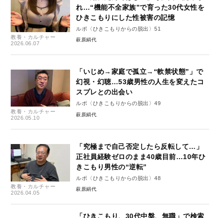
れ…“機能不全家族”で育った30代女性を
ひきこもりにした性被害の記憶
ルポ〈ひきこもりからの脱出〉51
教養・カルチャー
萩原絹代
2026.06.07
「いじめ→家庭で孤立→“軟禁状態”」で
幻視・幻聴…53歳男性の人生を変えたコ
スプレとの出会い
ルポ〈ひきこもりからの脱出〉49
教養・カルチャー
萩原絹代
2026.05.10
「究極まで自己否定したら反転して…」
正社員経験ゼロのまま40歳目前…10年ひ
きこもり男性の“逆転”
ルポ〈ひきこもりからの脱出〉48
教養・カルチャー
萩原絹代
2026.04.05
「ひきこもり、30代中盤、無職」で検索