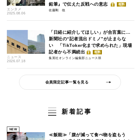
鉛筆』で伝えた反戦への意志
有料
エンタメ
佐藤剛
2025.08.06
「日経に紹介してほしい」が合言葉に…
新聞社の“記者流出ドミノ”が止まらな
い 「TikToker化まで求められた」現場
記者から不満続出
有料
ニュース
集英社オンライン編集部ニュース班
2026.07.18
会員限定記事一覧を見る
新着記事
NEW
≪飯能≫「腹が減って食べ物を盗もう