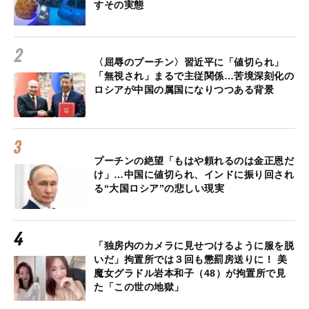
すその実態
〈屈辱のプーチン〉習近平に「値切られ」
「無視され」まるで主従関係…苦境深刻化の
ロシアが中国の属国になりつつある背景
プーチンの絶望「もはや頼れるのは金正恩だ
け」…中国に値切られ、インドに振り回され
る“大国ロシア”の悲しい現実
「独房内のカメラに見せつけるように服を脱
いだ」拘置所では３回も懲罰房送りに！ 美
魔女グラドル岩本和子（48）が拘置所で見
た「この世の地獄」