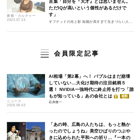
言葉「自分を『天才』とは思いません。
ただIQが高いという個性があるだけで
す」
教養・カルチャー
2023.07.23
ギフテッドの光と影 知能が高すぎて生きづらい人た
ち #2
会員限定記事
AI相場「第2幕」へ！ バブルはまだ崩壊
していない…大化け期待の注目銘柄５
選！ NVIDIA一強時代に終止符を打つ「誰
もが知っている」あの会社とは
有料
ニュース
石井僚一
2026.08.03
「あの時、広島の人たちは、もっと熱か
ったのでしょうね」美空ひばりのつぶや
きに込められた平和への祈り…『一本の