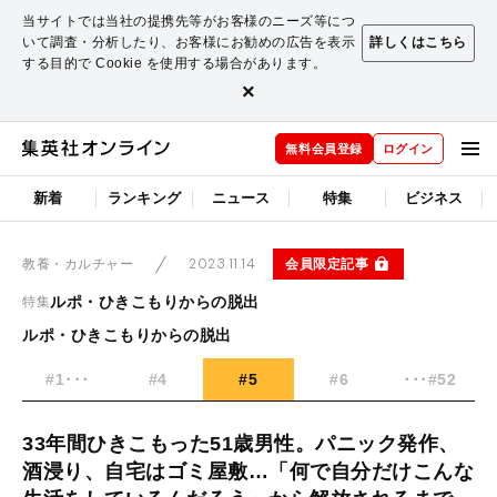
当サイトでは当社の提携先等がお客様のニーズ等につ
いて調査・分析したり、お客様にお勧めの広告を表示
詳しくはこちら
する目的で Cookie を使用する場合があります。
×
無料会員登録
ログイン
新着
ランキング
ニュース
特集
ビジネス
2023.11.14
会員限定記事
教養・カルチャー
ルポ・ひきこもりからの脱出
特集
ルポ・ひきこもりからの脱出
#1･･･
#4
#5
#6
･･･#52
33年間ひきこもった51歳男性。パニック発作、
酒浸り、自宅はゴミ屋敷…「何で自分だけこんな