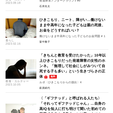
発達障害アンダーグラウンド#9
2023.09.18
石井光太
ひきこもり、ニート、障がい…働けない
まま中高年になった子どもは親の死後、
お金をどうすればいい？
働けないまま中高年になった子どものお金問題＃１
暮らし
畠中雅子
2023.02.16
「きちんと教育を受けたかった」10年以
上ひきこもりだった発達障害の女性のホ
ンネ。「無理して社会にしがみついて自
死する子も多い」という生きづらさの正
体
無料
教養・カルチャー
ルポ〈ひきこもりからの脱出〉4
2023.10.05
萩原絹代
〈「ギフテッド」と呼ばれる人たち〉
「それってギフテッドじゃん」…自身の
高IQを知人に打ち明けて聞いた初めての