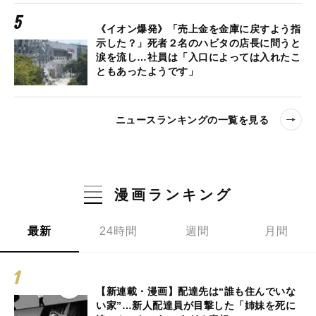
《イオン爆発》「売上金を金庫に戻すよう指
示した？」死者２名のハビタの店長に問うと
涙を流し…社員は「入口によっては入れたこ
ともあったようです」
ニュースランキングの一覧を見る
漫画ランキング
最新
24時間
週間
月間
【新連載・漫画】配達先は“誰も住んでいな
い家”…新人配達員が目撃した「姉妹を死に