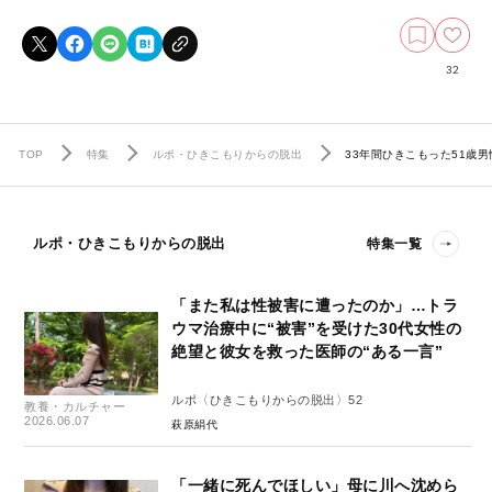
32
TOP
特集
ルポ・ひきこもりからの脱出
33年間ひきこもった51歳
ルポ・ひきこもりからの脱出
特集一覧
「また私は性被害に遭ったのか」…トラ
ウマ治療中に“被害”を受けた30代女性の
絶望と彼女を救った医師の“ある一言”
ルポ〈ひきこもりからの脱出〉52
教養・カルチャー
2026.06.07
萩原絹代
「一緒に死んでほしい」母に川へ沈めら