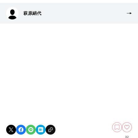
萩原絹代
32