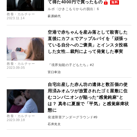
て得た4000円で買ったもの
無料
ルポ〈ひきこもりからの脱出〉6
教養・カルチャー
萩原絹代
2023.11.14
空港で赤ちゃんを産み落として殺害した
直後にカフェでアップルパイを「頑張っ
ている自分へのご褒美」とインスタ投稿
した女性…裁判によって発覚した事実
教養・カルチャー
『境界知能の子どもたち』#2
2023.09.05
宮口幸治
自宅出産した赤ん坊の遺体と数百個の使
用済みオムツが放置されたゴミ屋敷に住
むコンパニオンが陥った“感覚鈍麻”と
は？ 真冬に夏服で「平気」と感覚麻痺状
態に
教養・カルチャー
発達障害アンダーグラウンド#9
2023.09.18
石井光太