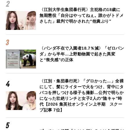
〈江別大学生集団暴行死〉主犯格の18歳に
無期懲役「自分はやってねぇ。誰かがトドメ
さした」裁判で明かされた“他責ぶり”
〈パンダ不在で入園者18.7％減〉「ゼロパン
ダ」から半年…上野動物園で起きた異変
と“喪失感”の正体
〈江別・集団暴行死〉「グロかった…」全裸
にして、髪にライターで火をつけ、背中にタ
バコを押しつける様子も撮影…公判で明らか
になった壮絶リンチと女子2人の“陰キャ”時
代【2026 集英社オンライン上半期 スクー
プ記事 7位】