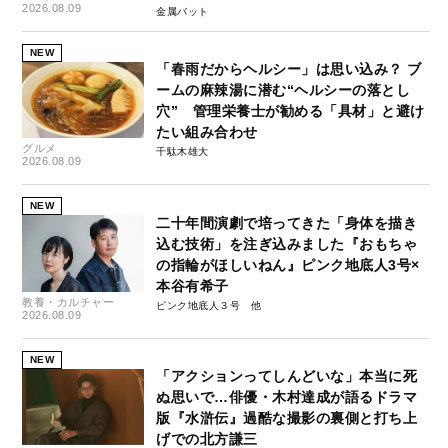
2026.08.09
金属バット
NEW
「春雨だからヘルシー」は思い込み？ ブ
ームの麻辣湯に潜む“ヘルシーの落とし
穴” 管理栄養士が勧める「具材」と避け
たい組み合わせ
グルメ
千駄木雄大
2026.08.09
NEW
二十年間演劇で培ってきた「身体を描き
込む技術」を注ぎ込みました『おもちゃ
の指輪がほしいねん』ピンク地底人3号×
本谷有希子
教養・カルチャー
ピンク地底人３号
2026.08.09
NEW
「アクションってしんどいな」本当に死
ぬ思いで…俳優・木村達成が語るドラマ
版『水滸伝』過酷な撮影の裏側と打ち上
げでの北方謙三