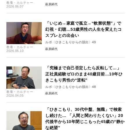
教養・カルチャー
萩原絹代
2026.06.07
「いじめ→家庭で孤立→“軟禁状態”」で
幻視・幻聴…53歳男性の人生を変えたコ
スプレとの出会い
ルポ〈ひきこもりからの脱出〉49
教養・カルチャー
萩原絹代
2026.05.10
「究極まで自己否定したら反転して…」
正社員経験ゼロのまま40歳目前…10年ひ
きこもり男性の“逆転”
ルポ〈ひきこもりからの脱出〉48
教養・カルチャー
萩原絹代
2026.04.05
「ひきこもり、30代中盤、無職」で検索
し続けた… 「人間と関わりたくない」20
代後半から10年閉じこもった45歳の“静か
な絶望”