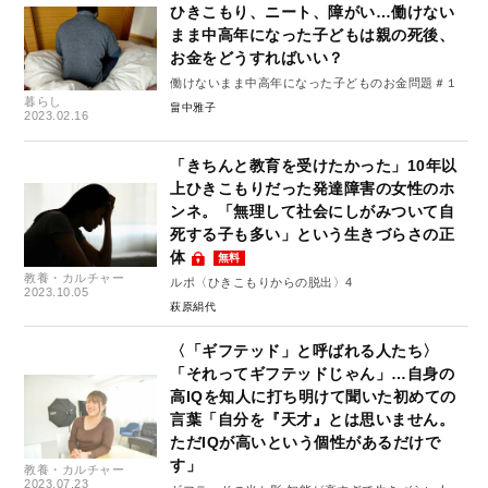
ひきこもり、ニート、障がい…働けない
まま中高年になった子どもは親の死後、
お金をどうすればいい？
働けないまま中高年になった子どものお金問題＃１
暮らし
畠中雅子
2023.02.16
「きちんと教育を受けたかった」10年以
上ひきこもりだった発達障害の女性のホ
ンネ。「無理して社会にしがみついて自
死する子も多い」という生きづらさの正
体
無料
教養・カルチャー
ルポ〈ひきこもりからの脱出〉4
2023.10.05
萩原絹代
〈「ギフテッド」と呼ばれる人たち〉
「それってギフテッドじゃん」…自身の
高IQを知人に打ち明けて聞いた初めての
言葉「自分を『天才』とは思いません。
ただIQが高いという個性があるだけで
す」
教養・カルチャー
2023.07.23