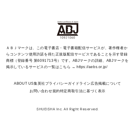
non-no Web
ヤングジャンプ定期購読デジタル
すばる
Myojo
オンラインストア
りぼん
学芸・ノンフィクション・新書
最強ジャンプ
女性マンガ
@BAILA
ヤンジャン＋
小説すばる
週プレNEWS
マーガレット
集英社OTOコンテンツ
集英社 学芸編集部
少年ジャンプ＋
その他WEBサービス
クッキー
ライトノベル・ノベライズ
MAQUIA ONLINE
となりのヤングジャンプ
集英社 文芸ステーション
週プレ グラジャパ！
別冊マーガレット
SHUEISHA MANGA-ART HERITAGE
集英社 ビジネス書
ゼブラック
ココハナ
SHUEISHA ADNAVI
SPUR.JP
集英社Webマガジン Cobalt
グランドジャンプ
web 集英社文庫
キッズ
web Sportiva
マンガMee
ジャンプキャラクターズストア
集英社新書
ジャンプルーキー！
月刊オフィスユー
ＡＢＪマークは、この電子書店・電子書籍配信サービスが、著作権者か
EDITOR'S LAB
LEE
集英社オレンジ文庫
ウルトラジャンプ
青春と読書
パラスポ＋！
らコンテンツ使用許諾を得た正規版配信サービスであることを示す登録
集英社みらい文庫
リマコミ＋
HAPPY PLUS STORE
集英社新書プラス
ジャンプTOON
商標（登録番号 第6091713号）です。ABJマークの詳細、ABJマークを
Marisol
シフォン文庫
アジア人物史
S-KIDS.LAND
マンガMeets
掲示しているサービスの一覧はこちら →
https://aebs.or.jp/
shueisha vox
よみタイ
S-MANGA
Web éclat
ダッシュエックス文庫
LEEマルシェ
kotoba
集英社ジャンプリミックス
ABOUT US
集英社プライバシーガイドライン
広告掲載について
T JAPAN:The New York Times Style Magazine
JUMP j BOOKS
お問い合わせ
規約
特定商取引法に基づく表示
SHOP Marisol
e!集英社
集英社コミック文庫
集英社女性誌ポータル
éclat premium
imidas
MEN'S NON-NO WEB
SHUEISHA Inc. All Right Reserved.
mirabella
UOMO
mirabella homme