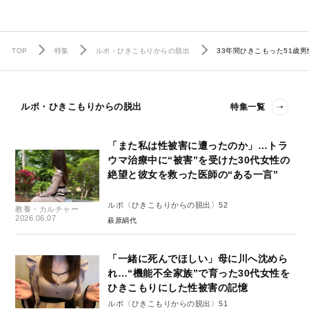
TOP
特集
ルポ・ひきこもりからの脱出
33年間ひきこもった51歳
ルポ・ひきこもりからの脱出
特集一覧
「また私は性被害に遭ったのか」…トラ
ウマ治療中に“被害”を受けた30代女性の
絶望と彼女を救った医師の“ある一言”
ルポ〈ひきこもりからの脱出〉52
教養・カルチャー
2026.06.07
萩原絹代
「一緒に死んでほしい」母に川へ沈めら
れ…“機能不全家族”で育った30代女性を
ひきこもりにした性被害の記憶
ルポ〈ひきこもりからの脱出〉51