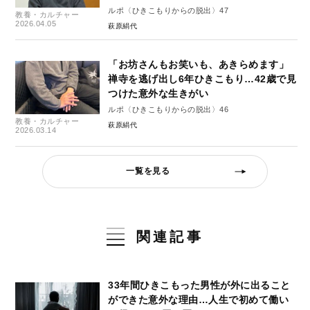
ルポ〈ひきこもりからの脱出〉47
教養・カルチャー
2026.04.05
萩原絹代
「お坊さんもお笑いも、あきらめます」
禅寺を逃げ出し6年ひきこもり…42歳で見
つけた意外な生きがい
ルポ〈ひきこもりからの脱出〉46
教養・カルチャー
萩原絹代
2026.03.14
一覧を見る
関連記事
33年間ひきこもった男性が外に出ること
ができた意外な理由…人生で初めて働い