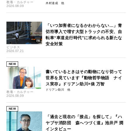
教養・カルチャー
木村達成
2026.08.09
「いつ加害者になるかわからない…」青
切符導入で増す大型トラックの不安、自
転車“車道走行時代”に求められる新たな
安全対策
ビジネス
2026.07.21
NEW
書いているときはその動物になり切って
世界を見ています『動物哲学物語 ナイ
ス実存』ドリアン助川×俵 万智
ドリアン助川
教養・カルチャー
2026.08.09
NEW
「過去と現在の「接点」を探して」『ハ
ヤブサ消防団 森へつづく道』池井戸 潤
インタビュー