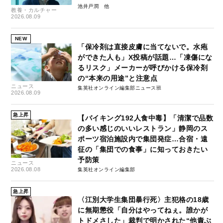
池井戸潤
教養・カルチャー
2026.08.09
NEW
「保冷剤は直接皮膚に当てないで。水疱
ができた人も」X投稿が話題…「凍傷にな
るリスク」メーカーが呼びかける保冷剤
の“本来の用途”と注意点
ニュース
集英社オンライン編集部ニュース班
2026.08.09
急上昇
【バイキング192人食中毒】「清潔で品数
の多い感じのいいレストラン」静岡のス
ポーツ宿泊施設内で集団発症…合宿・遠
征の「集団での食事」に知っておきたい
予防策
ニュース
2026.08.08
集英社オンライン編集部
急上昇
〈江別大学生集団暴行死〉主犯格の18歳
に無期懲役「自分はやってねぇ。誰かが
トドメさした」裁判で明かされた“他責ぶ