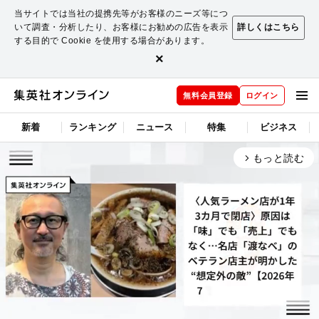
当サイトでは当社の提携先等がお客様のニーズ等につ
いて調査・分析したり、お客様にお勧めの広告を表示
詳しくはこちら
する目的で Cookie を使用する場合があります。
×
無料会員登録
ログイン
新着
ランキング
ニュース
特集
ビジネス
もっと読む
arrow_forward_ios