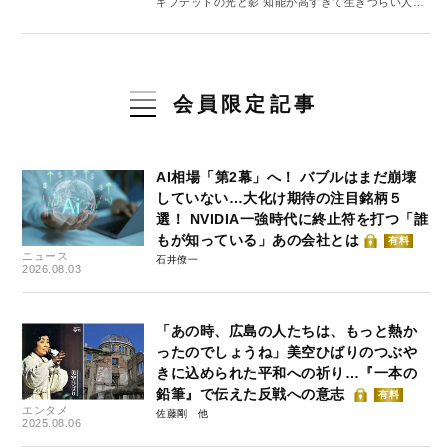
ギフテッドの光と影 知能が高すぎて生きづらい人た
ち #2
会員限定記事
AI相場「第2幕」へ！ バブルはまだ崩壊
していない…大化け期待の注目銘柄５
選！ NVIDIA一強時代に終止符を打つ「誰
もが知っている」あの会社とは
有料
ニュース
石井僚一
2026.08.03
「あの時、広島の人たちは、もっと熱か
ったのでしょうね」美空ひばりのつぶや
きに込められた平和への祈り…『一本の
鉛筆』で伝えた反戦への意志
有料
エンタメ
佐藤剛
2025.08.06