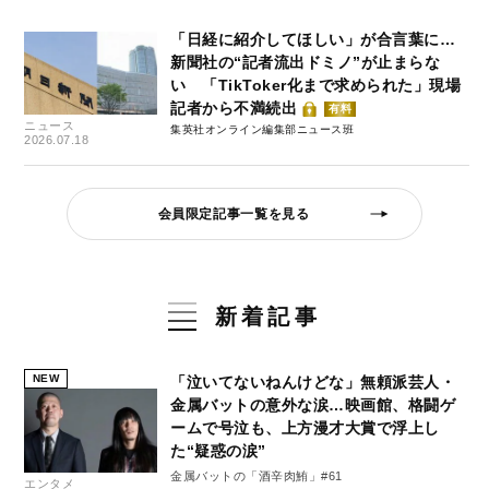
「日経に紹介してほしい」が合言葉に…
新聞社の“記者流出ドミノ”が止まらな
い 「TikToker化まで求められた」現場
記者から不満続出
有料
ニュース
集英社オンライン編集部ニュース班
2026.07.18
会員限定記事一覧を見る
新着記事
NEW
「泣いてないねんけどな」無頼派芸人・
金属バットの意外な涙…映画館、格闘ゲ
ームで号泣も、上方漫才大賞で浮上し
た“疑惑の涙”
金属バットの「酒辛肉鮪」#61
エンタメ