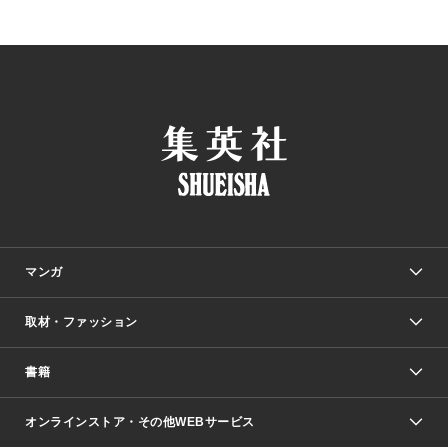
マンガ
取材・ファッション
少年マンガ
週刊少年ジャンプ
書籍
ファッション・美容
青年マンガ
ジャンプSQ.
Seventeen
週刊ヤングジャンプ
オンラインストア・その他WEBサービス
文芸・文庫・総合
芸能・情報・スポーツ
少女マンガ
Vジャンプ