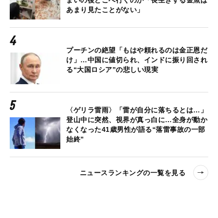
まいの後どこへ行くのか「長生きする金魚は
あまり見たことがない」
プーチンの絶望「もはや頼れるのは金正恩だ
け」…中国に値切られ、インドに振り回され
る“大国ロシア”の悲しい現実
〈ゲリラ雷雨〉「雷が自分に落ちるとは…」
登山中に突然、視界が真っ白に…全身が動か
なくなった41歳男性が語る“落雷事故の一部
始終”
ニュースランキングの一覧を見る