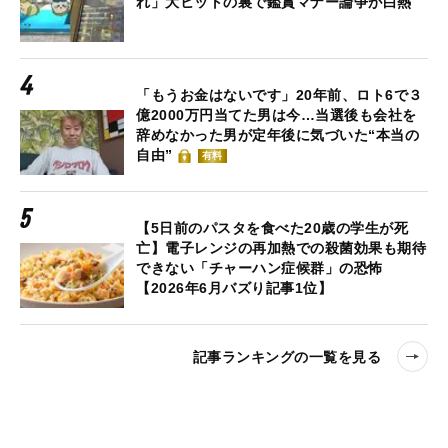
れ」大ヒットの裏で鑑賞マナー論争が白熱
「もうお金はないです」20年前、ロト6で３
億2000万円当てた男は今…当選後も会社を
辞めなかった男が定年後に気づいた“本当の
自由”
有料
【5日前のパスタを食べた20歳の学生が死
亡】電子レンジの再加熱での殺菌効果も期待
できない「チャーハン症候群」の恐怖
【2026年6月バズり記事1位】
記事ランキングの一覧を見る