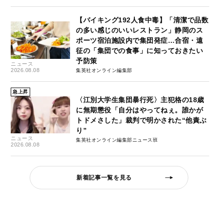
【バイキング192人食中毒】「清潔で品数
の多い感じのいいレストラン」静岡のス
ポーツ宿泊施設内で集団発症…合宿・遠
征の「集団での食事」に知っておきたい
予防策
ニュース
2026.08.08
集英社オンライン編集部
急上昇
〈江別大学生集団暴行死〉主犯格の18歳
に無期懲役「自分はやってねぇ。誰かが
トドメさした」裁判で明かされた“他責ぶ
り”
ニュース
集英社オンライン編集部ニュース班
2026.08.08
新着記事一覧を見る