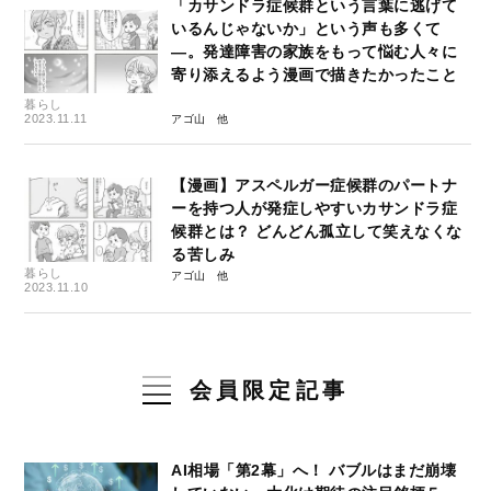
「カサンドラ症候群という言葉に逃げて
いるんじゃないか」という声も多くて
―。発達障害の家族をもって悩む人々に
寄り添えるよう漫画で描きたかったこと
暮らし
2023.11.11
アゴ山
【漫画】アスペルガー症候群のパートナ
ーを持つ人が発症しやすいカサンドラ症
候群とは？ どんどん孤立して笑えなくな
る苦しみ
暮らし
アゴ山
2023.11.10
会員限定記事
AI相場「第2幕」へ！ バブルはまだ崩壊