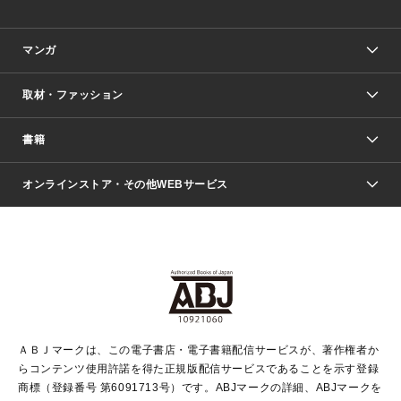
マンガ
取材・ファッション
少年マンガ
週刊少年ジャンプ
書籍
ファッション・美容
青年マンガ
ジャンプSQ.
Seventeen
週刊ヤングジャンプ
オンラインストア・その他WEBサービス
文芸・文庫・総合
芸能・情報・スポーツ
少女マンガ
Vジャンプ
non-no Web
ヤングジャンプ定期購読デジタル
すばる
Myojo
オンラインストア
りぼん
学芸・ノンフィクション・新書
最強ジャンプ
女性マンガ
@BAILA
ヤンジャン＋
小説すばる
週プレNEWS
マーガレット
集英社OTOコンテンツ
集英社 学芸編集部
少年ジャンプ＋
その他WEBサービス
クッキー
ライトノベル・ノベライズ
MAQUIA ONLINE
となりのヤングジャンプ
集英社 文芸ステーション
週プレ グラジャパ！
別冊マーガレット
SHUEISHA MANGA-ART HERITAGE
集英社 ビジネス書
ゼブラック
ココハナ
SHUEISHA ADNAVI
SPUR.JP
集英社Webマガジン Cobalt
グランドジャンプ
web 集英社文庫
キッズ
web Sportiva
マンガMee
ジャンプキャラクターズストア
集英社新書
ジャンプルーキー！
月刊オフィスユー
ＡＢＪマークは、この電子書店・電子書籍配信サービスが、著作権者か
EDITOR'S LAB
LEE
集英社オレンジ文庫
ウルトラジャンプ
青春と読書
パラスポ＋！
らコンテンツ使用許諾を得た正規版配信サービスであることを示す登録
集英社みらい文庫
リマコミ＋
HAPPY PLUS STORE
集英社新書プラス
ジャンプTOON
商標（登録番号 第6091713号）です。ABJマークの詳細、ABJマークを
Marisol
シフォン文庫
アジア人物史