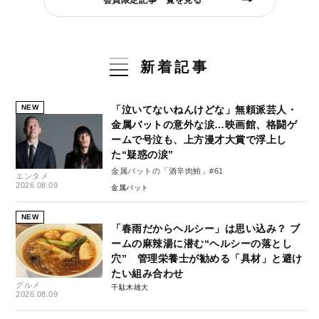
新着記事
NEW
「泣いてないねんけどな」無頼派芸人・
金属バットの意外な涙…映画館、格闘ゲ
ームで号泣も、上方漫才大賞で浮上し
た“疑惑の涙”
金属バットの「酒辛肉鮪」#61
エンタメ
2026.08.09
金属バット
NEW
「春雨だからヘルシー」は思い込み？ ブ
ームの麻辣湯に潜む“ヘルシーの落とし
穴” 管理栄養士が勧める「具材」と避け
たい組み合わせ
グルメ
千駄木雄大
2026.08.09