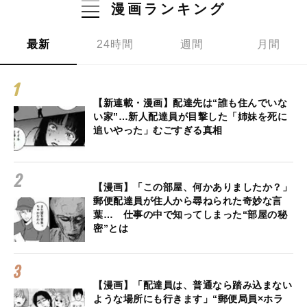
漫画ランキング
最新
24時間
週間
月間
【新連載・漫画】配達先は“誰も住んでいな
い家”…新人配達員が目撃した「姉妹を死に
追いやった」むごすぎる真相
【漫画】「この部屋、何かありましたか？」
郵便配達員が住人から尋ねられた奇妙な言
葉… 仕事の中で知ってしまった“部屋の秘
密”とは
【漫画】「配達員は、普通なら踏み込まない
ような場所にも行きます」“郵便局員×ホラ