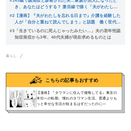
#1
45歳で認知症と診断された夫…家族が別人になったと
き、あなたはどうする？ 妻目線で描く「夫がわたしを
忘れる日まで」
#2
【漫画】『夫がわたしを忘れる日まで』介護を経験した
人が「自分と重ねて読んでしまう」と話題 働く世代の
若年性認知症をリアルに描いたコミックエッセイ
#3
「生きているのに死んじゃったみたい…」夫の若年性認
知症発症から3年、40代夫婦が現在求めるものとは
暮らし
こちらの記事もおすすめ
【漫画】『タワマンに住んで後悔してる』東京の
本社への転勤、憧れのタワマン生活。普通よりも
っと幸せな生活が始まるはずだったのに―