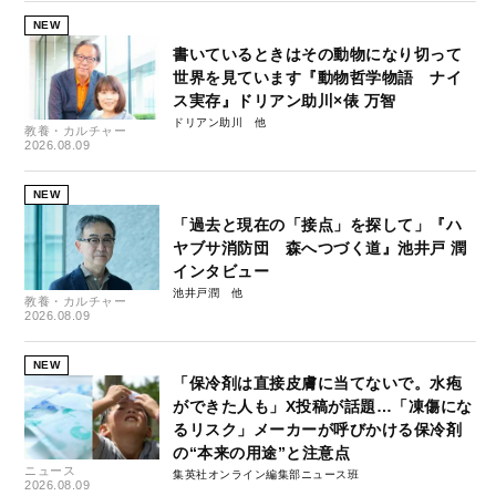
NEW
書いているときはその動物になり切って
世界を見ています『動物哲学物語 ナイ
ス実存』ドリアン助川×俵 万智
ドリアン助川
教養・カルチャー
2026.08.09
NEW
「過去と現在の「接点」を探して」『ハ
ヤブサ消防団 森へつづく道』池井戸 潤
インタビュー
池井戸潤
教養・カルチャー
2026.08.09
NEW
「保冷剤は直接皮膚に当てないで。水疱
ができた人も」X投稿が話題…「凍傷にな
るリスク」メーカーが呼びかける保冷剤
の“本来の用途”と注意点
ニュース
集英社オンライン編集部ニュース班
2026.08.09