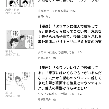
知症をリアルに描いたコミックエッセイ
恋愛・結婚
夫がわたしを忘れる日まで #2
2024.03.23
吉田いらこ
【漫画】『タワマンに住んで後悔して
る』飲み会から帰ってこない夫、意思な
く任せられる子育て、後輩に譲らされる
海外出張…バリキャリに見える妻の内実
暮らし
タワマンに住んで後悔してる ＃3
2023.07.21
窓際三等兵
【漫画】『タワマンに住んで後悔して
る』「東京にはいくらでも上がいるんだ
な…」九州から都心のタワマンに越して
きた主婦が直面する格差とマウンティン
グ、他人の旦那がうらやましい‥
暮らし
タワマンに住んで後悔してる ＃2
2023.07.20
窓際三等兵