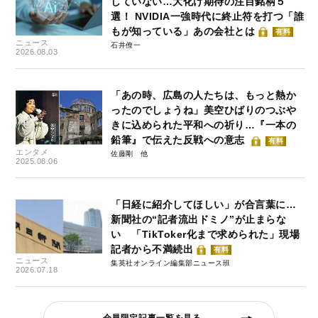
していない…大化け期待の注目銘柄５
選！ NVIDIA一強時代に終止符を打つ「誰
もが知っている」あの会社とは
有料
ニュース
石井僚一
2026.08.03
「あの時、広島の人たちは、もっと熱か
ったのでしょうね」美空ひばりのつぶや
きに込められた平和への祈り…『一本の
鉛筆』で伝えた反戦への意志
有料
エンタメ
佐藤剛
2025.08.06
「日経に紹介してほしい」が合言葉に…
新聞社の“記者流出ドミノ”が止まらな
い 「TikToker化まで求められた」現場
記者から不満続出
有料
ニュース
集英社オンライン編集部ニュース班
2026.07.18
会員限定記事一覧を見る