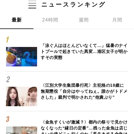
ニュースランキング
最新
24時間
週間
月間
「泳ぐ人はほとんどいなくて…」猛暑のナイ
トプールで起きていた異変…港区女子が明か
すその実態
〈江別大学生集団暴行死〉主犯格の18歳に
無期懲役「自分はやってねぇ。誰かがトドメ
さした」裁判で明かされた“他責ぶり”
〈金魚すくいが激減？〉都内の祭りで見かけ
なくなった“縁日の定番”…残った金魚は店じ