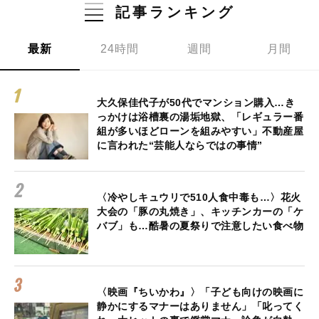
記事ランキング
最新
24時間
週間
月間
大久保佳代子が50代でマンション購入…き
っかけは浴槽裏の湯垢地獄、「レギュラー番
組が多いほどローンを組みやすい」不動産屋
に言われた“芸能人ならではの事情”
〈冷やしキュウリで510人食中毒も…〉花火
大会の「豚の丸焼き」、キッチンカーの「ケ
バブ」も…酷暑の夏祭りで注意したい食べ物
〈映画『ちいかわ』〉「子ども向けの映画に
静かにするマナーはありません」「叱ってく