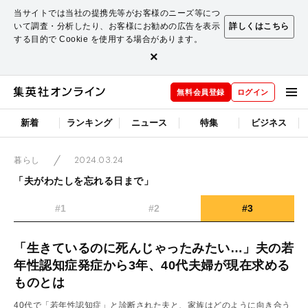
当サイトでは当社の提携先等がお客様のニーズ等につ
いて調査・分析したり、お客様にお勧めの広告を表示
詳しくはこちら
する目的で Cookie を使用する場合があります。
×
無料会員登録
ログイン
新着
ランキング
ニュース
特集
ビジネス
2024.03.24
暮らし
「夫がわたしを忘れる日まで」
#1
#2
#3
「生きているのに死んじゃったみたい…」夫の若
年性認知症発症から3年、40代夫婦が現在求める
ものとは
40代で「若年性認知症」と診断された夫と、家族はどのように向き合う