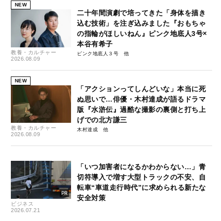
NEW
二十年間演劇で培ってきた「身体を描き
込む技術」を注ぎ込みました『おもちゃ
の指輪がほしいねん』ピンク地底人3号×
本谷有希子
教養・カルチャー
ピンク地底人３号
2026.08.09
NEW
「アクションってしんどいな」本当に死
ぬ思いで…俳優・木村達成が語るドラマ
版『水滸伝』過酷な撮影の裏側と打ち上
げでの北方謙三
教養・カルチャー
木村達成
2026.08.09
「いつ加害者になるかわからない…」青
切符導入で増す大型トラックの不安、自
転車“車道走行時代”に求められる新たな
安全対策
ビジネス
2026.07.21