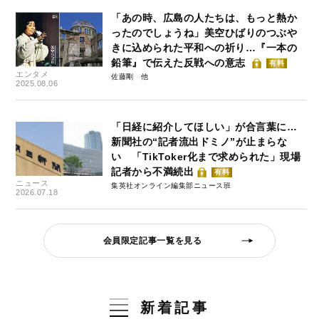
「あの時、広島の人たちは、もっと熱か
ったのでしょうね」美空ひばりのつぶや
きに込められた平和への祈り…『一本の
鉛筆』で伝えた反戦への意志
有料
エンタメ
佐藤剛
2025.08.06
「日経に紹介してほしい」が合言葉に…
新聞社の“記者流出ドミノ”が止まらな
い 「TikToker化まで求められた」現場
記者から不満続出
有料
ニュース
集英社オンライン編集部ニュース班
2026.07.18
会員限定記事一覧を見る
新着記事