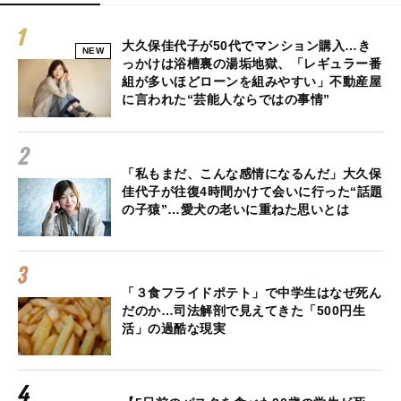
大久保佳代子が50代でマンション購入…き
NEW
っかけは浴槽裏の湯垢地獄、「レギュラー番
組が多いほどローンを組みやすい」不動産屋
に言われた“芸能人ならではの事情”
「私もまだ、こんな感情になるんだ」大久保
佳代子が往復4時間かけて会いに行った“話題
の子猿”…愛犬の老いに重ねた思いとは
「３食フライドポテト」で中学生はなぜ死ん
だのか…司法解剖で見えてきた「500円生
活」の過酷な現実