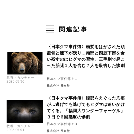
関連記事
〈日本クマ事件簿〉頭髪をはがされた頭
蓋骨と膝下が残り…頭部と四肢下部を食
い残すのはヒグマの習性。三毛別で起こ
った胎児１人を含む７人を殺害した惨劇
教養・カルチャー
日本クマ事件簿＃１
2023.05.30
株式会社 風来堂
〈日本クマ事件簿〉腹部をえぐった爪痕
が…逃げても逃げてもヒグマは追いかけ
てくる。「福岡大ワンダーフォーゲル」
３日で６回襲撃の惨劇
日本クマ事件簿＃３
教養・カルチャー
2023.06.01
株式会社 風来堂