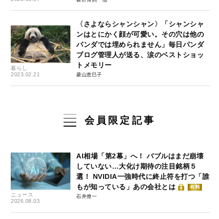
〈さよならシャンシャン〉「シャンシャ
ンはとにかく顔が可愛い。その穴は他の
パンダでは埋められません」毎日パンダ
ブログ管理人が送る、涙のベストショッ
トメモリー
暮らし
2023.02.21
菱山恵巳子
会員限定記事
AI相場「第2幕」へ！ バブルはまだ崩壊
していない…大化け期待の注目銘柄５
選！ NVIDIA一強時代に終止符を打つ「誰
もが知っている」あの会社とは
有料
ニュース
石井僚一
2026.08.03