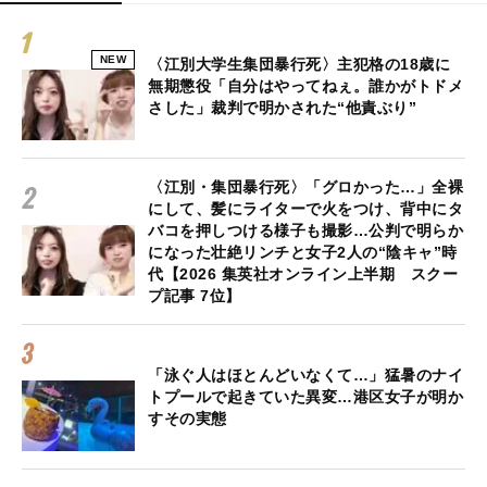
NEW
〈江別大学生集団暴行死〉主犯格の18歳に
無期懲役「自分はやってねぇ。誰かがトドメ
さした」裁判で明かされた“他責ぶり”
〈江別・集団暴行死〉「グロかった…」全裸
にして、髪にライターで火をつけ、背中にタ
バコを押しつける様子も撮影…公判で明らか
になった壮絶リンチと女子2人の“陰キャ”時
代【2026 集英社オンライン上半期 スクー
プ記事 7位】
「泳ぐ人はほとんどいなくて…」猛暑のナイ
トプールで起きていた異変…港区女子が明か
すその実態