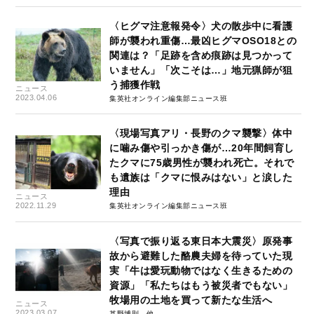
〈ヒグマ注意報発令〉犬の散歩中に看護
師が襲われ重傷…最凶ヒグマOSO18との
関連は？「足跡を含め痕跡は見つかって
いません」「次こそは…」地元猟師が狙
う捕獲作戦
ニュース
2023.04.06
集英社オンライン編集部ニュース班
〈現場写真アリ・長野のクマ襲撃〉体中
に噛み傷や引っかき傷が…20年間飼育し
たクマに75歳男性が襲われ死亡。それで
も遺族は「クマに恨みはない」と涙した
理由
ニュース
2022.11.29
集英社オンライン編集部ニュース班
〈写真で振り返る東日本大震災〉原発事
故から避難した酪農夫婦を待っていた現
実「牛は愛玩動物ではなく生きるための
資源」「私たちはもう被災者でもない」
牧場用の土地を買って新たな生活へ
ニュース
2023.03.07
甚野博則