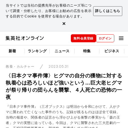
当サイトでは当社の提携先等がお客様のニーズ等につ
いて調査・分析したり、お客様にお勧めの広告を表示
詳しくはこちら
する目的で Cookie を使用する場合があります。
×
無料会員登録
ログイン
新着
ランキング
ニュース
特集
ビジネス
2023.05.31
教養・カルチャー
〈日本クマ事件簿〉ヒグマの自分の獲物に対する
執着心は恐ろしいほど強いという…巨大老ヒグマ
が祭り帰りの団らんを襲撃、４人死亡の恐怖の一
夜
『日本クマ事件簿』（三才ブックス）は明治から令和にかけて、人がク
マに襲われて亡くなった事件のうち、記録が残るものはほぼ全て収録。
当時の報道や、関係者の証言から浮かび上がる衝撃の事実から「森の王
者」クマの実態に迫っている。今回は、クマに襲撃された三大悲劇の一