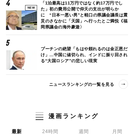
「1泊最高は11万円ではなく約17万円でし
NEW
た」初の費用公開で仰天の支出が明らか
に “日本一悪い男”と軽口の県議会議長は震
災のさなかに「天国」へ行ったとご満悦《福
岡県議会の海外豪遊〉
プーチンの絶望「もはや頼れるのは金正恩だ
け」…中国に値切られ、インドに振り回され
る“大国ロシア”の悲しい現実
ニュースランキングの一覧を見る
漫画ランキング
最新
24時間
週間
月間