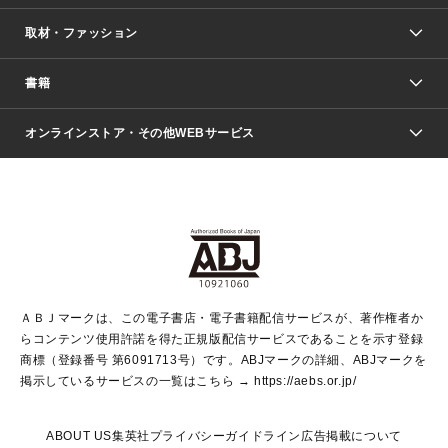
取材・ファッション
少年マンガ
週刊少年ジャンプ
書籍
ファッション・美容
青年マンガ
ジャンプSQ.
Seventeen
週刊ヤングジャンプ
オンラインストア・その他WEBサービス
文芸・文庫・総合
芸能・情報・スポーツ
少女マンガ
Vジャンプ
non-no Web
ヤングジャンプ定期購読デジタル
すばる
Myojo
オンラインストア
りぼん
学芸・ノンフィクション・新書
最強ジャンプ
女性マンガ
@BAILA
ヤンジャン＋
小説すばる
週プレNEWS
マーガレット
集英社OTOコンテンツ
集英社 学芸編集部
少年ジャンプ＋
その他WEBサービス
クッキー
ライトノベル・ノベライズ
MAQUIA ONLINE
となりのヤングジャンプ
集英社 文芸ステーション
週プレ グラジャパ！
別冊マーガレット
SHUEISHA MANGA-ART HERITAGE
集英社 ビジネス書
ゼブラック
ココハナ
SHUEISHA ADNAVI
SPUR.JP
集英社Webマガジン Cobalt
グランドジャンプ
web 集英社文庫
キッズ
web Sportiva
マンガMee
ジャンプキャラクターズストア
集英社新書
ジャンプルーキー！
月刊オフィスユー
ＡＢＪマークは、この電子書店・電子書籍配信サービスが、著作権者か
EDITOR'S LAB
LEE
集英社オレンジ文庫
ウルトラジャンプ
青春と読書
パラスポ＋！
らコンテンツ使用許諾を得た正規版配信サービスであることを示す登録
集英社みらい文庫
リマコミ＋
HAPPY PLUS STORE
集英社新書プラス
ジャンプTOON
商標（登録番号 第6091713号）です。ABJマークの詳細、ABJマークを
Marisol
シフォン文庫
アジア人物史
S-KIDS.LAND
マンガMeets
掲示しているサービスの一覧はこちら →
https://aebs.or.jp/
shueisha vox
よみタイ
S-MANGA
Web éclat
ダッシュエックス文庫
LEEマルシェ
kotoba
集英社ジャンプリミックス
ABOUT US
集英社プライバシーガイドライン
広告掲載について
T JAPAN:The New York Times Style Magazine
JUMP j BOOKS