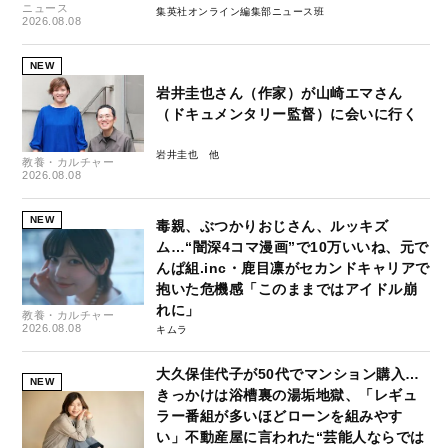
ニュース
集英社オンライン編集部ニュース班
2026.08.08
NEW
岩井圭也さん（作家）が山崎エマさん
（ドキュメンタリー監督）に会いに行く
岩井圭也
教養・カルチャー
2026.08.08
NEW
毒親、ぶつかりおじさん、ルッキズ
ム…“闇深4コマ漫画”で10万いいね、元で
んぱ組.inc・鹿目凛がセカンドキャリアで
抱いた危機感「このままではアイドル崩
れに」
教養・カルチャー
2026.08.08
キムラ
大久保佳代子が50代でマンション購入…
NEW
きっかけは浴槽裏の湯垢地獄、「レギュ
ラー番組が多いほどローンを組みやす
い」不動産屋に言われた“芸能人ならでは