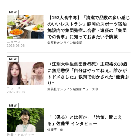
NEW
【192人食中毒】「清潔で品数の多い感じ
のいいレストラン」静岡のスポーツ宿泊
施設内で集団発症…合宿・遠征の「集団
での食事」に知っておきたい予防策
ニュース
集英社オンライン編集部
2026.08.08
NEW
〈江別大学生集団暴行死〉主犯格の18歳
に無期懲役「自分はやってねぇ。誰かが
トドメさした」裁判で明かされた“他責ぶ
り”
ニュース
集英社オンライン編集部ニュース班
2026.08.08
NEW
「〈保る〉とは何か」『汽笛、聞こえ
る』佐藤雫 インタビュー
佐藤雫
教養・カルチャー