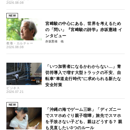
2026.08.08
NEW
宮﨑駿の中心にある、世界を考えるため
の「問い」『宮﨑駿の詩学』赤坂憲雄 イ
ンタビュー
赤坂憲雄
教養・カルチャー
2026.08.08
「いつ加害者になるかわからない…」青
切符導入で増す大型トラックの不安、自
転車“車道走行時代”に求められる新たな
安全対策
ビジネス
2026.07.21
NEW
「沖縄の海でゲーム三昧」「ディズニー
でスマホめぐり親子喧嘩」旅先でスマホ
を手放さない子ども、親はどうする？ 親
も見直したい3つのルール