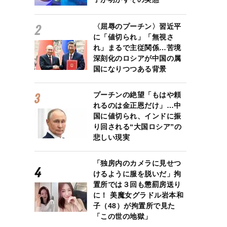
〈屈辱のプーチン〉習近平
に「値切られ」「無視さ
れ」まるで主従関係…苦境
深刻化のロシアが中国の属
国になりつつある背景
プーチンの絶望「もはや頼
れるのは金正恩だけ」…中
国に値切られ、インドに振
り回される“大国ロシア”の
悲しい現実
「独房内のカメラに見せつ
けるように服を脱いだ」拘
置所では３回も懲罰房送り
に！ 美魔女グラドル岩本和
子（48）が拘置所で見た
「この世の地獄」