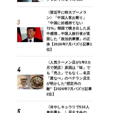
〈習近平に特大ブーメラ
ン〉「中国人客お断り」
「中国に好感持てない
72%」韓国で噴き出した反
中感情…中国人旅行者が直
面した「政治的摩擦」の正
体【2026年7月バズり記事1
位】
〈人気ラーメン店が1年3カ
月で閉店〉原因は「味」で
も「売上」でもなく…名店
「渡なべ」のベテラン店主
が明かした“想定外の
敵”【2026年7月バズり記事
2位】
〈冷やしキュウリで510人
食中毒も…〉花火大会の