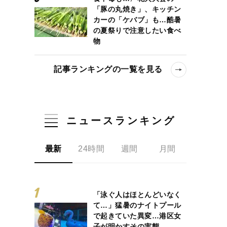
「豚の丸焼き」、キッチン
カーの「ケバブ」も…酷暑
の夏祭りで注意したい食べ
物
記事ランキングの一覧を見る
ニュースランキング
最新
24時間
週間
月間
「泳ぐ人はほとんどいなく
て…」猛暑のナイトプール
で起きていた異変…港区女
子が明かすその実態