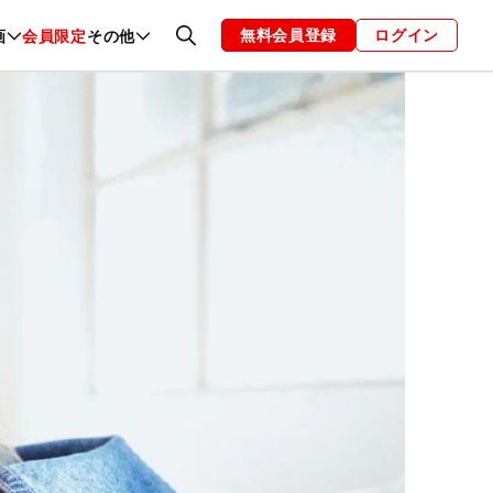
無料会員登録
ログイン
画
会員限定
その他
ファッション
恋愛・結婚
編集部
お知らせ