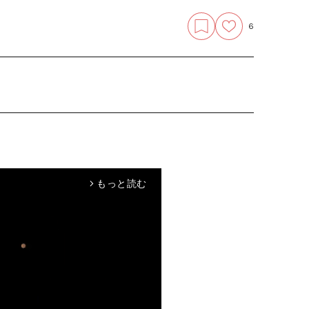
6
もっと読む
arrow_forward_ios