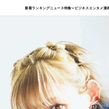
特集一覧を見る
漫画一覧を見る
新着
ランキング
ニュース
特集
ビジネス
エンタメ
漫
養・カルチャー
暮らし
スポーツ
ヘルスケア
美容
グルメ