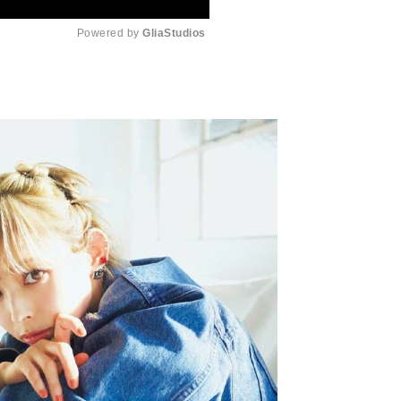
Powered by 
GliaStudios
M
u
t
e