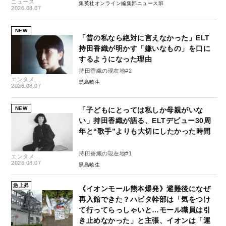
ニュース
集英社オンライン編集部ニュース班
2026.08.07
NEW
「昔の私なら絶対に言えなかった」ELT
持田香織が明かす「嫌いなもの」を口に
するようになった理由
持田香織の現在地#2
エンタメ
黒島暁生
2026.08.07
NEW
「子どもにとっては私しか母親がいな
い」持田香織が語る、ELTデビュー30周
年と“歌手”よりも大切にしたかった時間
持田香織の現在地#1
エンタメ
2026.08.07
黒島暁生
急上昇
《イオンモール熊本爆発》避難後になぜ
再入館できた？ハビタ幹部は「気をつけ
て行ってらっしゃいと…モール職員は引
き止めなかった」と主張、イオンは「運