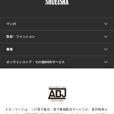
マンガ
取材・ファッション
少年マンガ
週刊少年ジャンプ
書籍
ファッション・美容
青年マンガ
ジャンプSQ.
Seventeen
週刊ヤングジャンプ
オンラインストア・その他WEBサービス
文芸・文庫・総合
芸能・情報・スポーツ
少女マンガ
Vジャンプ
non-no Web
ヤングジャンプ定期購読デジタル
すばる
Myojo
オンラインストア
りぼん
学芸・ノンフィクション・新書
最強ジャンプ
女性マンガ
@BAILA
ヤンジャン＋
小説すばる
週プレNEWS
マーガレット
集英社OTOコンテンツ
集英社 学芸編集部
少年ジャンプ＋
その他WEBサービス
クッキー
ライトノベル・ノベライズ
MAQUIA ONLINE
となりのヤングジャンプ
集英社 文芸ステーション
週プレ グラジャパ！
別冊マーガレット
SHUEISHA MANGA-ART HERITAGE
集英社 ビジネス書
ゼブラック
ココハナ
SHUEISHA ADNAVI
SPUR.JP
集英社Webマガジン Cobalt
グランドジャンプ
web 集英社文庫
キッズ
web Sportiva
マンガMee
ジャンプキャラクターズストア
集英社新書
ジャンプルーキー！
月刊オフィスユー
ＡＢＪマークは、この電子書店・電子書籍配信サービスが、著作権者か
EDITOR'S LAB
LEE
集英社オレンジ文庫
ウルトラジャンプ
青春と読書