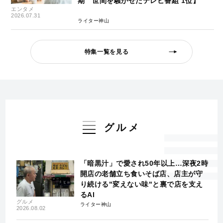
期 世間を騒がせたテレビ番組 1位】
エンタメ
2026.07.31
ライター神山
特集一覧を見る
グルメ
「暗黒汁」で愛され50年以上…深夜2時
開店の老舗立ち食いそば店、店主が守
り続ける"変えない味"と裏で店を支え
るAI
グルメ
ライター神山
2026.08.02