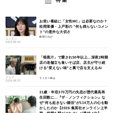
特集
お笑い番組に「女性MC」は必要なのか？
松岡茉優・上戸彩の “何も残らないコメン
ト”の意外な大切さ
飲用てれび
エンタメ
2026.08.04
「暗黒汁」で愛され50年以上…深夜2時開
店の老舗立ち食いそば店、店主が守り続
ける"変えない味"と裏で店を支えるAI
グルメ
ライター神山
2026.08.02
31歳・年収370万円の失恋が歴代最高再
生回数に…『ザ・ノンフィクション』な
ぜ“何も起きない婚活”が114万人の心を動
かしたのか【2026 集英社オンライン上半