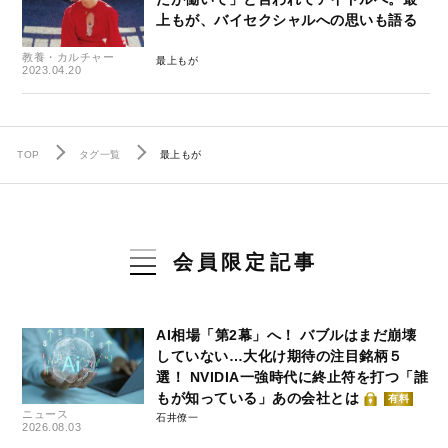
上もが、バイセクシャルへの思いも語る
教養・カルチャー
最上もが
2023.04.20
TOP
タグ一覧
最上もが
会員限定記事
AI相場「第2幕」へ！ バブルはまだ崩壊
していない…大化け期待の注目銘柄５
選！ NVIDIA一強時代に終止符を打つ「誰
もが知っている」あの会社とは
有料
ニュース
石井僚一
2026.08.03