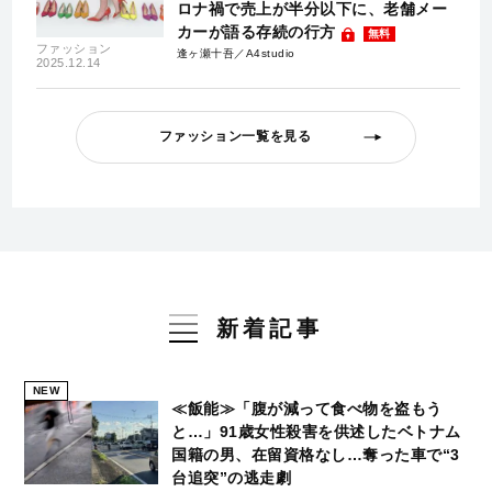
ロナ禍で売上が半分以下に、老舗メー
カーが語る存続の行方
無料
ファッション
逢ヶ瀬十吾／A4studio
2025.12.14
ファッション一覧を見る
新着記事
NEW
≪飯能≫「腹が減って食べ物を盗もう
と…」91歳女性殺害を供述したベトナム
国籍の男、在留資格なし…奪った車で“3
台追突”の逃走劇