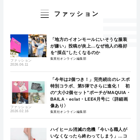
ファッション
「地方のイオンモールにいそうな服装
が嫌い」投稿が炎上…なぜ他人の格好
を“採点”したくなるのか
集英社オンライン編集部
ファッション
2026.06.11
「今年は2個つき！」完売続出のレスポ
特別コラボ、第5弾でさらに進化！ 初
の“大小2個セット”ポーチがMAQUIA・
BAILA・eclat・LEE4月号に〈詳細画
像あり〉
ファッション
2026.02.16
集英社オンライン編集部
ハイヒール消滅の危機「今いる職人が
いなくなったら終わってしまう」…コ