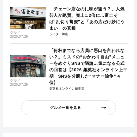
「チェーン店なのに味が違う？」人気
芸人が絶賛、売上1.2倍に…富士そ
ば“乱切り蕎麦”と「あの店だけ妙にう
まい」の真相
グルメ
ライター神山
2026.07.29
「何杯までなら店員に悪口を言われな
い？」ミスドの“おかわり自由”メニュ
ーをめぐりSNSで議論…気になる公式
の回答は【2026 集英社オンライン上半
期 SNSを分断した“マナー論争” 4
グルメ
位】
2026.07.29
集英社オンライン編集部
グルメ一覧を見る