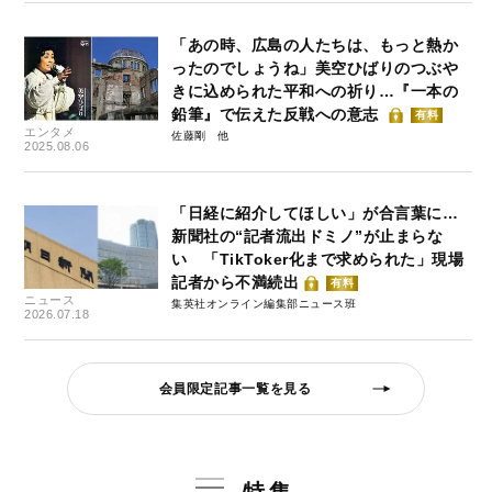
「あの時、広島の人たちは、もっと熱か
ったのでしょうね」美空ひばりのつぶや
きに込められた平和への祈り…『一本の
鉛筆』で伝えた反戦への意志
有料
エンタメ
佐藤剛
2025.08.06
「日経に紹介してほしい」が合言葉に…
新聞社の“記者流出ドミノ”が止まらな
い 「TikToker化まで求められた」現場
記者から不満続出
有料
ニュース
集英社オンライン編集部ニュース班
2026.07.18
会員限定記事一覧を見る