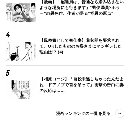
【漫画】「配達員は、普通なら踏み込まない
ような場所にも行きます」“郵便局員×ホラ
ー”の異色作、作者が語る“怪異の原点”
【風俗嬢として初仕事】着衣即を要求され
て、OKしたもののお客さまにマジギレした
理由は!? (4)
【相原コージ】「自殺未遂しちゃったんだよ
ね、ドアノブで首を吊って」衝撃の告白に妻
の反応は……
漫画ランキングの一覧を見る