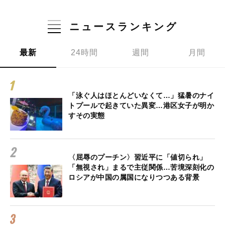
ニュースランキング
最新
24時間
週間
月間
「泳ぐ人はほとんどいなくて…」猛暑のナイ
トプールで起きていた異変…港区女子が明か
すその実態
〈屈辱のプーチン〉習近平に「値切られ」
「無視され」まるで主従関係…苦境深刻化の
ロシアが中国の属国になりつつある背景