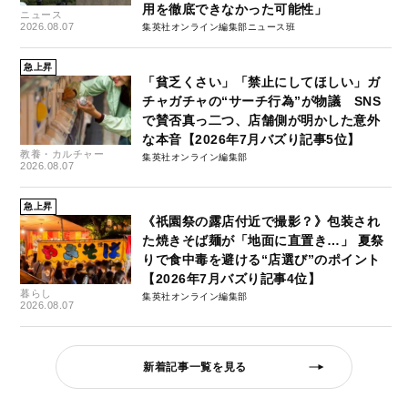
用を徹底できなかった可能性」
ニュース
2026.08.07
集英社オンライン編集部ニュース班
急上昇
「貧乏くさい」「禁止にしてほしい」ガ
チャガチャの“サーチ行為”が物議 SNS
で賛否真っ二つ、店舗側が明かした意外
な本音【2026年7月バズり記事5位】
教養・カルチャー
集英社オンライン編集部
2026.08.07
急上昇
《祇園祭の露店付近で撮影？》包装され
た焼きそば麺が「地面に直置き…」 夏祭
りで食中毒を避ける“店選び”のポイント
【2026年7月バズり記事4位】
暮らし
集英社オンライン編集部
2026.08.07
新着記事一覧を見る