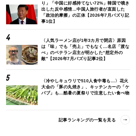
り」「中国に好感持てない72%」韓国で噴き
出した反中感情…中国人旅行者が直面した
「政治的摩擦」の正体【2026年7月バズり記
事1位】
〈人気ラーメン店が1年3カ月で閉店〉原因
は「味」でも「売上」でもなく…名店「渡な
べ」のベテラン店主が明かした“想定外の
敵”【2026年7月バズり記事2位】
〈冷やしキュウリで510人食中毒も…〉花火
大会の「豚の丸焼き」、キッチンカーの「ケ
バブ」も…酷暑の夏祭りで注意したい食べ物
記事ランキングの一覧を見る