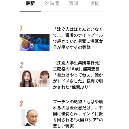
最新
24時間
週間
月間
「泳ぐ人はほとんどいなく
て…」猛暑のナイトプール
で起きていた異変…港区女
子が明かすその実態
〈江別大学生集団暴行死〉
主犯格の18歳に無期懲役
「自分はやってねぇ。誰か
がトドメさした」裁判で明
かされた“他責ぶり”
プーチンの絶望「もはや頼
れるのは金正恩だけ」…中
国に値切られ、インドに振
り回される“大国ロシア”の
悲しい現実