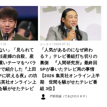
07.31
エンタメ
2026.07.31
ない」「見られて
「人気があるのになぜ終わ
妊産婦の自殺、産
る？」テレビ番組打ち切りの
重いテーマを“バラ
裏側 『人間研究所』最終回
”で紹介した『上田
SPが暴いたテレビ局の事情
EPに吠える夜』の功
【2026 集英社オンライン上半
 集英社オンライン上
期 世間を騒がせたテレビ番
を騒がせたテレビ
組 3位】
戸部田誠（てれびのスキマ）