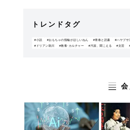
トレンドタグ
#小説
#おもちゃの指輪がほしいねん
#青春と読書
#ハヤブサ
#ドリアン助川
#教養･カルチャー
#汽笛、聞こえる
#文芸
会