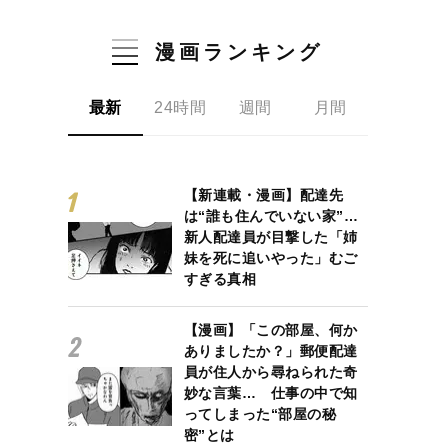
漫画ランキング
最新
24時間
週間
月間
【新連載・漫画】配達先
は“誰も住んでいない家”…
新人配達員が目撃した「姉
妹を死に追いやった」むご
すぎる真相
【漫画】「この部屋、何か
ありましたか？」郵便配達
員が住人から尋ねられた奇
妙な言葉… 仕事の中で知
ってしまった“部屋の秘
密”とは