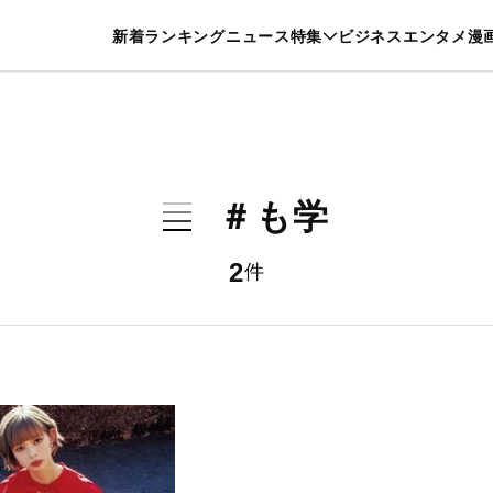
特集一覧を見る
漫画一覧を見る
新着
ランキング
ニュース
特集
ビジネス
エンタメ
漫
養・カルチャー
暮らし
スポーツ
ヘルスケア
美容
グルメ
＃も学
2
件