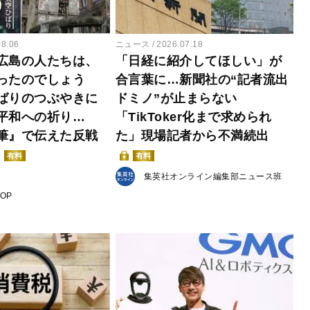
08.06
ニュース
2026.07.18
広島の人たちは、
「日経に紹介してほしい」が
ったのでしょう
合言葉に…新聞社の“記者流出
ばりのつぶやきに
ドミノ”が止まらない
平和への祈り…
「TikToker化まで求められ
筆』で伝えた反戦
た」現場記者から不満続出
有料
有料
集英社オンライン編集部ニュース班
POP