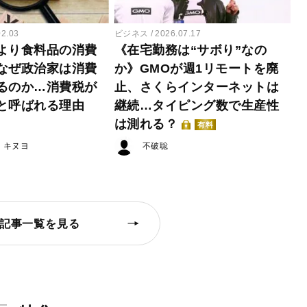
02.03
ビジネス
2026.07.17
より食料品の消費
《在宅勤務は“サボり”なの
なぜ政治家は消費
か》GMOが週1リモートを廃
るのか…消費税が
止、さくらインターネットは
と呼ばれる理由
継続…タイピング数で生産性
は測れる？
有料
・キヌヨ
不破聡
記事一覧を見る