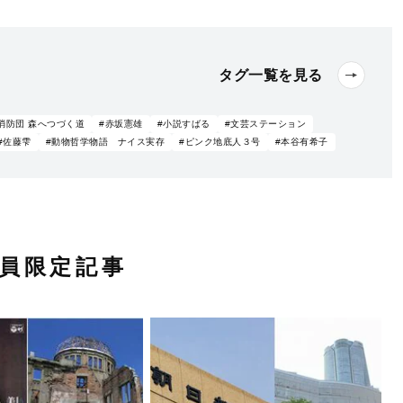
タグ一覧を見る
消防団 森へつづく道
#赤坂憲雄
#小説すばる
#文芸ステーション
#佐藤雫
#動物哲学物語 ナイス実存
#ピンク地底人３号
#本谷有希子
員限定記事