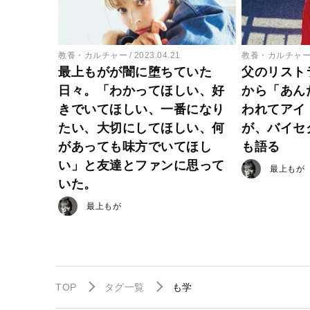
教養・カルチャー
2023.04.21
教養・カルチャ
最上もがが闇に堕ちていた
父のリスト
日々。「わかってほしい、好
から「あん
きでいてほしい、一番になり
われてアイ
たい、大切にしてほしい、何
が、バイセ
があっても味方でいてほし
も語る
い」と友達とファンに思って
最上もが
いた。
最上もが
TOP
タグ一覧
も学