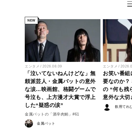
NEW
エンタメ
2026.08.09
エンタメ
2026.
「泣いてないねんけどな」無
お笑い番組
頼派芸人・金属バットの意外
要なのか？
な涙…映画館、格闘ゲームで
の “何も残
号泣も、上方漫才大賞で浮上
意外な大切
した“疑惑の涙”
飲用てれ
金属バットの「酒辛肉鮪」#61
金属バット