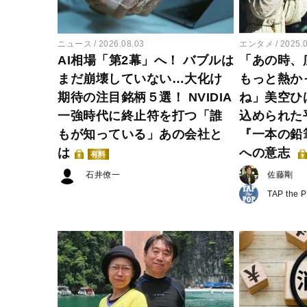
ニュース
2026.08.03
エンタメ
2025.
AI相場「第2幕」へ！ バブルは
「あの時、
まだ崩壊していない…大化け
もっと熱か
期待の注目銘柄５選！ NVIDIA
ね」美空ひ
一強時代に終止符を打つ「誰
込められた
もが知っている」あの会社と
『一本の鉛
は
への意志
有料
石井僚一
佐藤剛
TAP the 