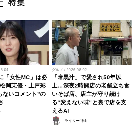
特集
08.04
グルメ
2026.08.02
に「女性MC」は必
「暗黒汁」で愛され50年以
 松岡茉優・上戸彩
上…深夜2時開店の老舗立ち食
らないコメント”の
いそば店、店主が守り続け
さ
る"変えない味"と裏で店を支
えるAI
び
ライター神山