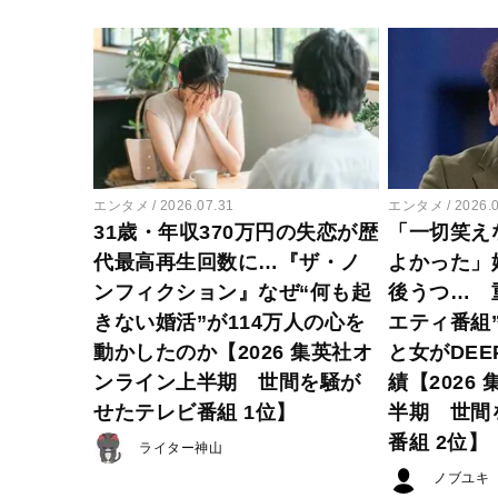
エンタメ
2026.07.31
エンタメ
2026.
31歳・年収370万円の失恋が歴
「一切笑え
代最高再生回数に…『ザ・ノ
よかった」
ンフィクション』なぜ“何も起
後うつ… 
きない婚活”が114万人の心を
エティ番組
動かしたのか【2026 集英社オ
と女がDE
ンライン上半期 世間を騒が
績【2026
せたテレビ番組 1位】
半期 世間
番組 2位】
ライター神山
ノブユキ