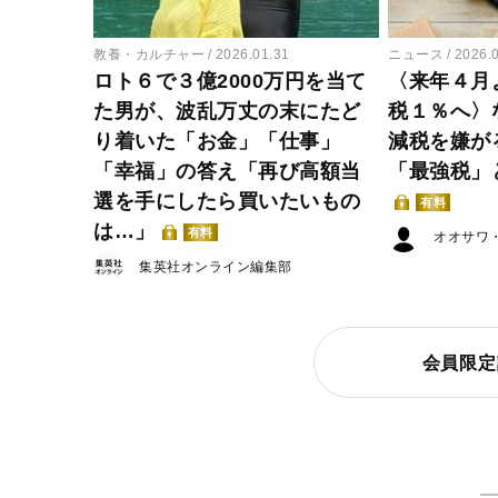
教養・カルチャー
2026.01.31
ニュース
2026.
ロト６で３億2000万円を当て
〈来年４月
た男が、波乱万丈の末にたど
税１％へ〉
り着いた「お金」「仕事」
減税を嫌が
「幸福」の答え「再び高額当
「最強税」
選を手にしたら買いたいもの
有料
は…」
有料
オオサワ
集英社オンライン編集部
会員限定