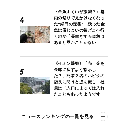
〈金魚すくいが激減？〉都
内の祭りで見かけなくなっ
た“縁日の定番”…残った金
魚は店じまいの後どこへ行
くのか「長生きする金魚は
あまり見たことがない」
《イオン爆発》「売上金を
金庫に戻すよう指示し
た？」死者２名のハビタの
店長に問うと涙を流し…社
員は「入口によっては入れ
たこともあったようです」
ニュースランキングの一覧を見る