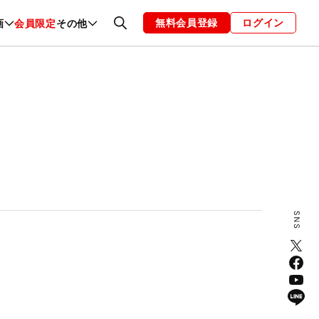
無料会員登録
ログイン
画
会員限定
その他
ファッション
恋愛・結婚
編集部
お知らせ