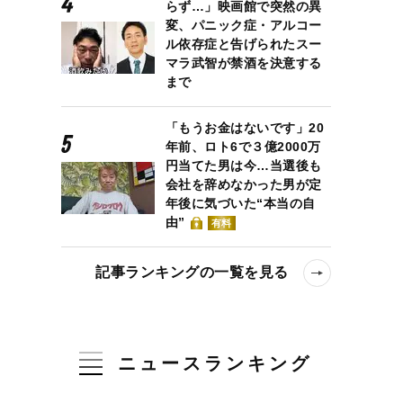
らず…」映画館で突然の異
変、パニック症・アルコー
ル依存症と告げられたスー
マラ武智が禁酒を決意する
まで
「もうお金はないです」20
年前、ロト6で３億2000万
円当てた男は今…当選後も
会社を辞めなかった男が定
年後に気づいた“本当の自
由”
有料
記事ランキングの一覧を見る
ニュースランキング