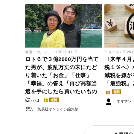
教養・カルチャー
2026.01.31
ニュース
2026.
ロト６で３億2000万円を当て
〈来年４月
た男が、波乱万丈の末にたど
税１％へ〉
り着いた「お金」「仕事」
減税を嫌が
「幸福」の答え「再び高額当
「最強税」
選を手にしたら買いたいもの
有料
は…」
有料
オオサワ
集英社オンライン編集部