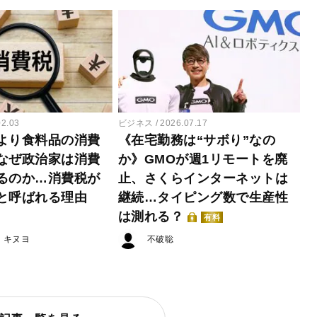
02.03
ビジネス
2026.07.17
より食料品の消費
《在宅勤務は“サボり”なの
なぜ政治家は消費
か》GMOが週1リモートを廃
るのか…消費税が
止、さくらインターネットは
と呼ばれる理由
継続…タイピング数で生産性
は測れる？
有料
・キヌヨ
不破聡