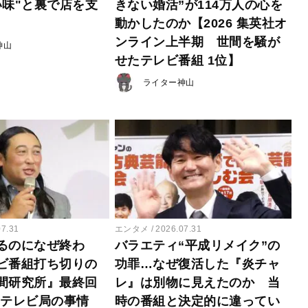
い味"と裏で店を支
きない婚活”が114万人の心を
動かしたのか【2026 集英社オ
ンライン上半期 世間を騒が
神山
せたテレビ番組 1位】
ライター神山
07.31
エンタメ
2026.07.31
るのになぜ終わ
バラエティ“平成リメイク”の
ビ番組打ち切りの
功罪…なぜ復活した『炎チャ
間研究所』最終回
レ』は別物に見えたのか 当
たテレビ局の事情
時の番組と決定的に違ってい