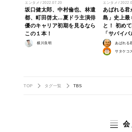
エンタメ
2022.07.20
エンタメ
2022.
坂口健太郎、中村倫也、林遣
あばれる君
都、町田啓太…夏ドラ主演俳
島」史上最
優のキャリア初期を見るなら
と！ 初め
この１本！
「サバイバ
横川良明
あばれる
サタケコ
TOP
タグ一覧
TBS
会