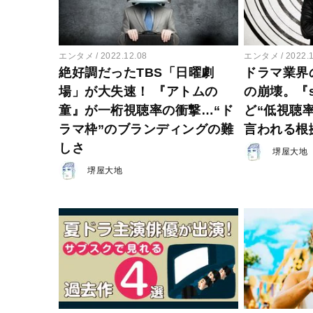
エンタメ
2022.12.08
エンタメ
2022.
絶好調だったTBS「日曜劇
ドラマ業界
場」が大失速！ 『アトムの
の崩壊。『s
童』が一桁視聴率の衝撃…“ド
ど“低視聴
ラマ枠”のブランディングの難
言われる根
しさ
堺屋大地
堺屋大地