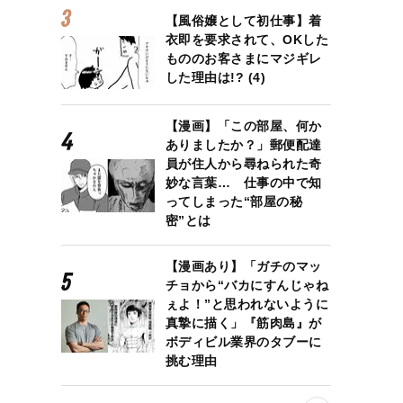
【風俗嬢として初仕事】着
衣即を要求されて、OKした
もののお客さまにマジギレ
した理由は!? (4)
【漫画】「この部屋、何か
ありましたか？」郵便配達
員が住人から尋ねられた奇
妙な言葉… 仕事の中で知
ってしまった“部屋の秘
密”とは
【漫画あり】「ガチのマッ
チョから“バカにすんじゃね
ぇよ！”と思われないように
真摯に描く」『筋肉島』が
ボディビル業界のタブーに
挑む理由