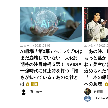
ニュース
2026.08.03
エンタメ
2025.
AI相場「第2幕」へ！ バブルは
「あの時、
まだ崩壊していない…大化け
もっと熱か
期待の注目銘柄５選！ NVIDIA
ね」美空ひ
一強時代に終止符を打つ「誰
込められた
もが知っている」あの会社と
『一本の鉛
は
への意志
有料
石井僚一
佐藤剛
TAP the 