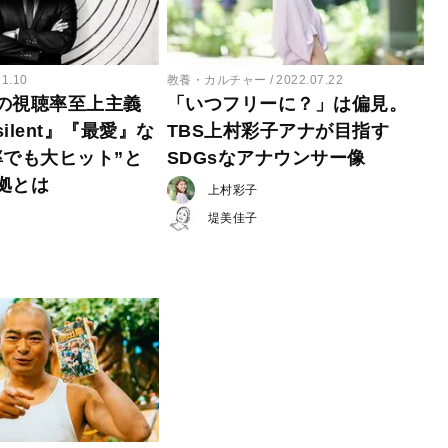
11.10
教養・カルチャー
2022.07.22
の視聴率至上主義
「いつフリーに？」は偏見。
ilent』『最愛』な
TBS上村彩子アナが目指す
率でも大ヒット”と
SDGsなアナウンサー像
拠とは
上村彩子
堤美佳子