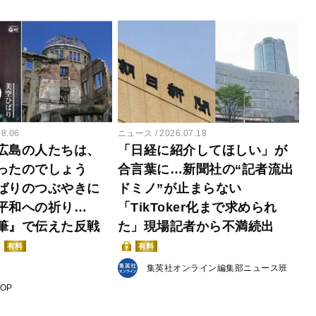
08.06
ニュース
2026.07.18
広島の人たちは、
「日経に紹介してほしい」が
ったのでしょう
合言葉に…新聞社の“記者流出
ばりのつぶやきに
ドミノ”が止まらない
平和への祈り…
「TikToker化まで求められ
筆』で伝えた反戦
た」現場記者から不満続出
有料
有料
集英社オンライン編集部ニュース班
POP