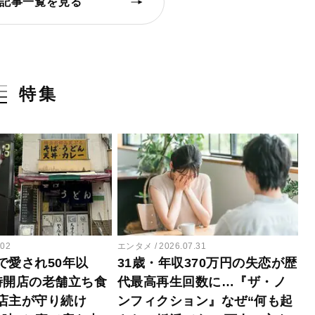
記事一覧を見る
特集
.02
エンタメ
2026.07.31
で愛され50年以
31歳・年収370万円の失恋が歴
時開店の老舗立ち食
代最高再生回数に…『ザ・ノ
店主が守り続け
ンフィクション』なぜ“何も起