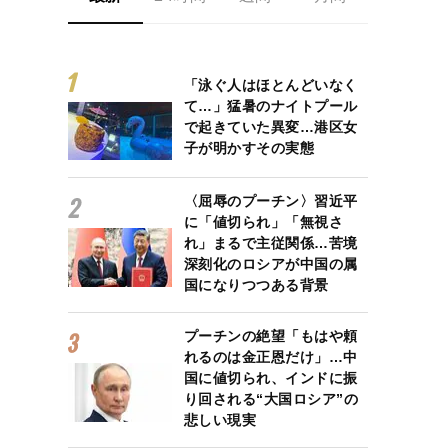
「泳ぐ人はほとんどいなく
て…」猛暑のナイトプール
で起きていた異変…港区女
子が明かすその実態
〈屈辱のプーチン〉習近平
に「値切られ」「無視さ
れ」まるで主従関係…苦境
深刻化のロシアが中国の属
国になりつつある背景
プーチンの絶望「もはや頼
れるのは金正恩だけ」…中
国に値切られ、インドに振
り回される“大国ロシア”の
悲しい現実