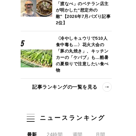
「渡なべ」のベテラン店主
が明かした“想定外の
敵”【2026年7月バズり記事
2位】
〈冷やしキュウリで510人
食中毒も…〉花火大会の
「豚の丸焼き」、キッチン
カーの「ケバブ」も…酷暑
の夏祭りで注意したい食べ
物
記事ランキングの一覧を見る
ニュースランキング
最新
24時間
週間
月間