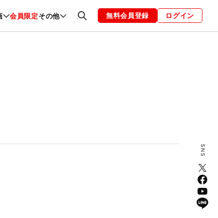
無料会員登録
ログイン
画
会員限定
その他
ファッション
恋愛・結婚
編集部
お知らせ