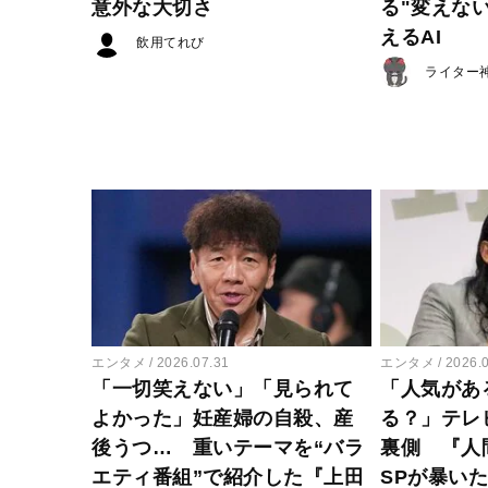
意外な大切さ
る"変えな
えるAI
飲用てれび
ライター
エンタメ
2026.07.31
エンタメ
2026.
「一切笑えない」「見られて
「人気があ
よかった」妊産婦の自殺、産
る？」テレ
後うつ… 重いテーマを“バラ
裏側 『人
エティ番組”で紹介した『上田
SPが暴い