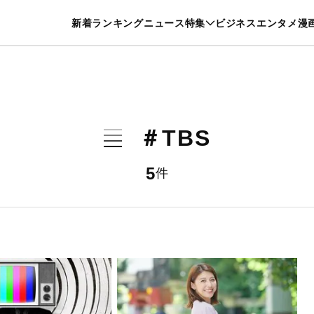
特集一覧を見る
漫画一覧を見る
新着
ランキング
ニュース
特集
ビジネス
エンタメ
漫
養・カルチャー
暮らし
スポーツ
ヘルスケア
美容
グルメ
＃TBS
5
件