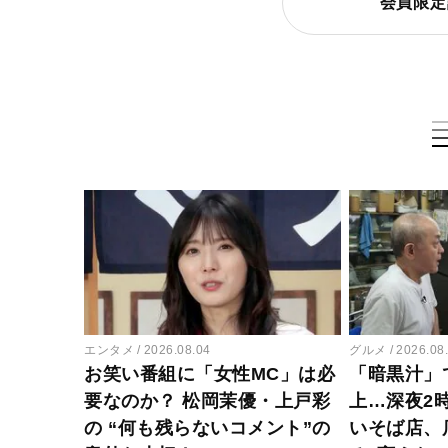
会員限定
エンタメ
2026.08.04
グルメ
2026.08
お笑い番組に「女性MC」は必
「暗黒汁」
要なのか？ 松岡茉優・上戸彩
上…深夜2
の “何も残らないコメント”の
いそば店、