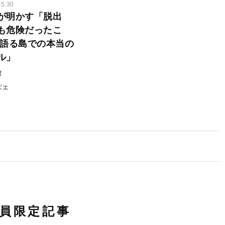
05.30
が明かす「脱出
も危険だったこ
て語る島での本当の
ル」
君
ズエ
員限定記事