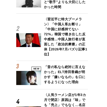
と“歌手”よりも大切にした
かった時間
〈習近平に特大ブーメラ
ン〉「中国人客お断り」
「中国に好感持てない
72%」韓国で噴き出した反
中感情…中国人旅行者が直
面した「政治的摩擦」の正
体【2026年7月バズり記事1
位】
「昔の私なら絶対に言えな
NEW
かった」ELT持田香織が明
かす「嫌いなもの」を口に
するようになった理由
〈人気ラーメン店が1年3カ
月で閉店〉原因は「味」で
も「売上」でもなく…名店