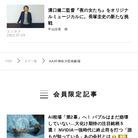
溝口健二監督『夜の女たち』をオリジナ
ルミュージカルに。長塚圭史の新たな挑
戦
中山治美
エンタメ
2022.07.29
TOP
タグ一覧
KAAT神奈川芸術劇場
会員限定記事
AI相場「第2幕」へ！ バブルはまだ崩壊
していない…大化け期待の注目銘柄５
選！ NVIDIA一強時代に終止符を打つ「誰
もが知っている」あの会社とは
有料