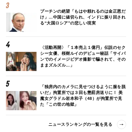
プーチンの絶望「もはや頼れるのは金正恩だ
け」…中国に値切られ、インドに振り回され
る“大国ロシア”の悲しい現実
〈活動再開〉「１本売上１億円」伝説のセク
シー女優、桜樹ルイのデビュー秘話「サイパ
ンでのイメージビデオ撮影で騙されて、その
ままズルズル…」
「独房内のカメラに見せつけるように服を脱
いだ」拘置所では３回も懲罰房送りに！ 美
魔女グラドル岩本和子（48）が拘置所で見
た「この世の地獄」
ニュースランキングの一覧を見る