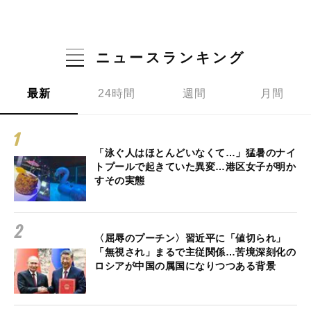
ニュースランキング
最新
24時間
週間
月間
「泳ぐ人はほとんどいなくて…」猛暑のナイ
トプールで起きていた異変…港区女子が明か
すその実態
〈屈辱のプーチン〉習近平に「値切られ」
「無視され」まるで主従関係…苦境深刻化の
ロシアが中国の属国になりつつある背景