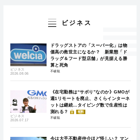
ビジネス
ドラッグストアの「スーパー化」は物
価高の救世主になるか？ 新業態「ド
ラッグ＆フード型店舗」が見据える勝
算と死角
ビジネス
不破聡
2026.08.06
《在宅勤務は“サボり”なのか》GMOが
週1リモートを廃止、さくらインターネ
ットは継続…タイピング数で生産性は
測れる？
有料
ビジネス
不破聡
2026.07.17
今は大手不動産仲介ほど怪しい？ マン