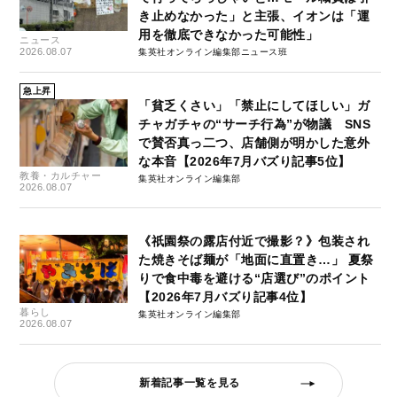
き止めなかった」と主張、イオンは「運
用を徹底できなかった可能性」
ニュース
2026.08.07
集英社オンライン編集部ニュース班
急上昇
「貧乏くさい」「禁止にしてほしい」ガ
チャガチャの“サーチ行為”が物議 SNS
で賛否真っ二つ、店舗側が明かした意外
な本音【2026年7月バズり記事5位】
教養・カルチャー
集英社オンライン編集部
2026.08.07
《祇園祭の露店付近で撮影？》包装され
た焼きそば麺が「地面に直置き…」 夏祭
りで食中毒を避ける“店選び”のポイント
【2026年7月バズり記事4位】
暮らし
集英社オンライン編集部
2026.08.07
新着記事一覧を見る