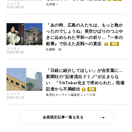
ニュース
石井僚一
2026.08.03
「あの時、広島の人たちは、もっと熱か
ったのでしょうね」美空ひばりのつぶや
きに込められた平和への祈り…『一本の
鉛筆』で伝えた反戦への意志
有料
エンタメ
佐藤剛
2025.08.06
「日経に紹介してほしい」が合言葉に…
新聞社の“記者流出ドミノ”が止まらな
い 「TikToker化まで求められた」現場
記者から不満続出
有料
ニュース
集英社オンライン編集部ニュース班
2026.07.18
会員限定記事一覧を見る