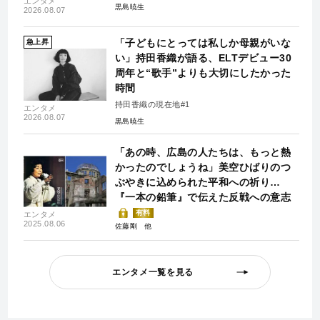
エンタメ
黒島暁生
2026.08.07
「子どもにとっては私しか母親がいな
急上昇
い」持田香織が語る、ELTデビュー30
周年と“歌手”よりも大切にしたかった
時間
持田香織の現在地#1
エンタメ
2026.08.07
黒島暁生
「あの時、広島の人たちは、もっと熱
かったのでしょうね」美空ひばりのつ
ぶやきに込められた平和への祈り…
『一本の鉛筆』で伝えた反戦への意志
有料
エンタメ
2025.08.06
佐藤剛
エンタメ一覧を見る