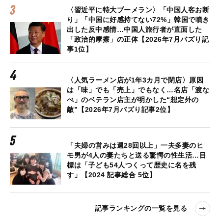
〈習近平に特大ブーメラン〉「中国人客お断
り」「中国に好感持てない72%」韓国で噴き
出した反中感情…中国人旅行者が直面した
「政治的摩擦」の正体【2026年7月バズり記
事1位】
〈人気ラーメン店が1年3カ月で閉店〉原因
は「味」でも「売上」でもなく…名店「渡な
べ」のベテラン店主が明かした“想定外の
敵”【2026年7月バズり記事2位】
「夫婦の営みは週28回以上」一夫多妻のヒ
モ男が4人の妻たちと送る驚愕の性生活…目
標は「子ども54人つくって歴史に名を残
す」【2024 記事総合 5位】
記事ランキングの一覧を見る