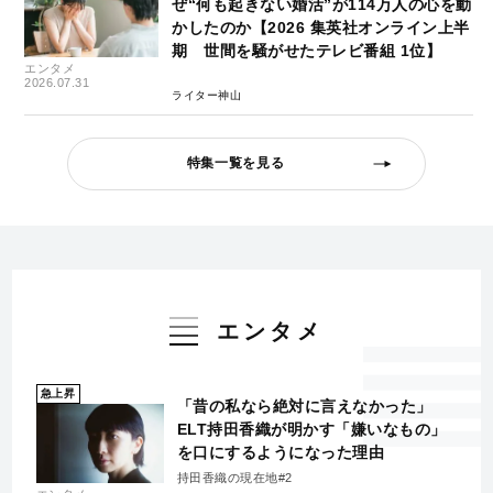
ぜ“何も起きない婚活”が114万人の心を動
かしたのか【2026 集英社オンライン上半
期 世間を騒がせたテレビ番組 1位】
エンタメ
2026.07.31
ライター神山
特集一覧を見る
エンタメ
急上昇
「昔の私なら絶対に言えなかった」
ELT持田香織が明かす「嫌いなもの」
を口にするようになった理由
持田香織の現在地#2