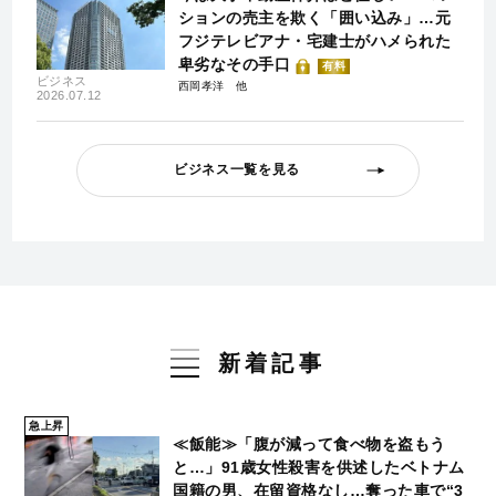
ションの売主を欺く「囲い込み」…元
フジテレビアナ・宅建士がハメられた
卑劣なその手口
有料
ビジネス
西岡孝洋
2026.07.12
ビジネス一覧を見る
新着記事
急上昇
≪飯能≫「腹が減って食べ物を盗もう
と…」91歳女性殺害を供述したベトナム
国籍の男、在留資格なし…奪った車で“3