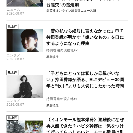
台追突”の逃走劇
ニュース
集英社オンライン編集部ニュース班
2026.08.07
急上昇
「昔の私なら絶対に言えなかった」ELT
持田香織が明かす「嫌いなもの」を口に
するようになった理由
持田香織の現在地#2
エンタメ
黒島暁生
2026.08.07
急上昇
「子どもにとっては私しか母親がいな
い」持田香織が語る、ELTデビュー30周
年と“歌手”よりも大切にしたかった時間
持田香織の現在地#1
エンタメ
2026.08.07
黒島暁生
急上昇
《イオンモール熊本爆発》避難後になぜ
再入館できた？ハビタ幹部は「気をつけ
て行ってらっしゃいと…モール職員は引