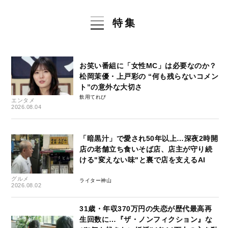
特集
お笑い番組に「女性MC」は必要なのか？
松岡茉優・上戸彩の “何も残らないコメン
ト”の意外な大切さ
飲用てれび
エンタメ
2026.08.04
「暗黒汁」で愛され50年以上…深夜2時開
店の老舗立ち食いそば店、店主が守り続
ける"変えない味"と裏で店を支えるAI
グルメ
ライター神山
2026.08.02
31歳・年収370万円の失恋が歴代最高再
生回数に…『ザ・ノンフィクション』な