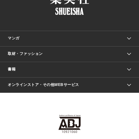
マンガ
取材・ファッション
少年マンガ
週刊少年ジャンプ
書籍
ファッション・美容
青年マンガ
ジャンプSQ.
Seventeen
週刊ヤングジャンプ
オンラインストア・その他WEBサービス
文芸・文庫・総合
芸能・情報・スポーツ
少女マンガ
Vジャンプ
non-no Web
ヤングジャンプ定期購読デジタル
すばる
Myojo
オンラインストア
りぼん
学芸・ノンフィクション・新書
最強ジャンプ
女性マンガ
@BAILA
ヤンジャン＋
小説すばる
週プレNEWS
マーガレット
集英社OTOコンテンツ
集英社 学芸編集部
少年ジャンプ＋
その他WEBサービス
クッキー
ライトノベル・ノベライズ
MAQUIA ONLINE
となりのヤングジャンプ
集英社 文芸ステーション
週プレ グラジャパ！
別冊マーガレット
SHUEISHA MANGA-ART HERITAGE
集英社 ビジネス書
ゼブラック
ココハナ
SHUEISHA ADNAVI
SPUR.JP
集英社Webマガジン Cobalt
グランドジャンプ
web 集英社文庫
キッズ
web Sportiva
マンガMee
ジャンプキャラクターズストア