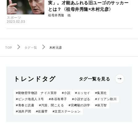
実」。才能あふれる旧ユーゴのサッカー
とは？〈祖母井秀隆×木村元彦〉
祖母井秀隆
スポーツ
2023.02.03
TOP
タグ一覧
木村元彦
トレンドタグ
タグ一覧を見る
#動物哲学物語 ナイス実存
#小説
#エッセイ
#集英社
#ピンク地底人３号
#本谷有希子
#小説すばる
#ドリアン助川
#青春と読書
#汽笛、聞こえる
#宮﨑駿の詩学
#俵万智
#池井戸潤
#佐藤雫
#文芸ステーション