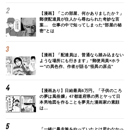
【漫画】「この部屋、何かありましたか？」
郵便配達員が住人から尋ねられた奇妙な言
葉… 仕事の中で知ってしまった“部屋の秘
密”とは
【漫画】「配達員は、普通なら踏み込まない
ような場所にも行きます」“郵便局員×ホラ
ー”の異色作、作者が語る“怪異の原点”
【漫画あり】日給最高6万円。「子供のころ
の夢は風俗嬢」47都道府県の男とヤって日
本男地図を作ることを夢見た漫画家の素顔
は…
「一緒に暴走族をやっていたとは思わなかっ