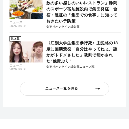
数の多い感じのいいレストラン」静岡
のスポーツ宿泊施設内で集団発症…合
宿・遠征の「集団での食事」に知って
おきたい予防策
ニュース
2026.08.08
集英社オンライン編集部
急上昇
〈江別大学生集団暴行死〉主犯格の18
歳に無期懲役「自分はやってねぇ。誰
かがトドメさした」裁判で明かされ
た“他責ぶり”
ニュース
集英社オンライン編集部ニュース班
2026.08.08
ニュース一覧を見る