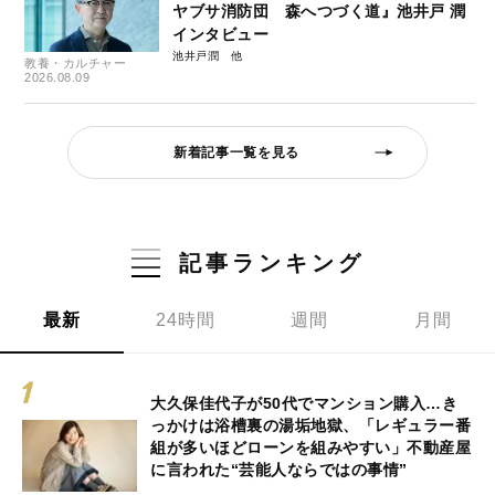
ヤブサ消防団 森へつづく道』池井戸 潤
インタビュー
池井戸潤
教養・カルチャー
2026.08.09
新着記事一覧を見る
記事ランキング
最新
24時間
週間
月間
大久保佳代子が50代でマンション購入…き
っかけは浴槽裏の湯垢地獄、「レギュラー番
組が多いほどローンを組みやすい」不動産屋
に言われた“芸能人ならではの事情”