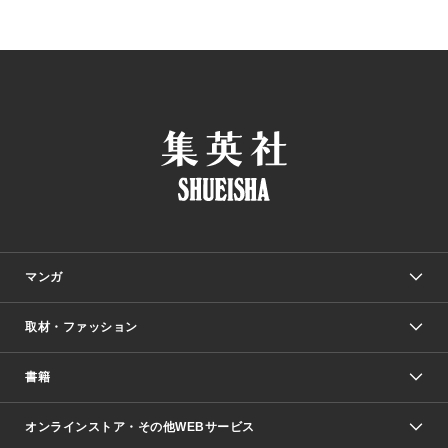
マンガ
取材・ファッション
少年マンガ
週刊少年ジャンプ
書籍
ファッション・美容
青年マンガ
ジャンプSQ.
Seventeen
週刊ヤングジャンプ
オンラインストア・その他WEBサービス
文芸・文庫・総合
芸能・情報・スポーツ
少女マンガ