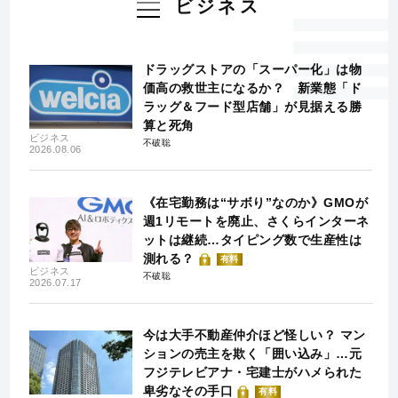
ビジネス
ドラッグストアの「スーパー化」は物
価高の救世主になるか？ 新業態「ド
ラッグ＆フード型店舗」が見据える勝
算と死角
ビジネス
不破聡
2026.08.06
《在宅勤務は“サボり”なのか》GMOが
週1リモートを廃止、さくらインターネ
ットは継続…タイピング数で生産性は
測れる？
有料
ビジネス
不破聡
2026.07.17
今は大手不動産仲介ほど怪しい？ マン
ションの売主を欺く「囲い込み」…元
フジテレビアナ・宅建士がハメられた
卑劣なその手口
有料