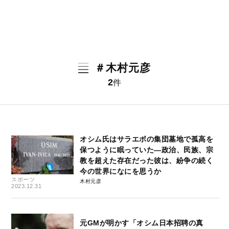
＃木村元彦
2
件
オシム氏はサラエボの集団墓地で孤高を
保つように眠っていた―政治、民族、宗
教を超えた存在だった彼は、紛争の続く
今の世界になにを思うか
スポーツ
木村元彦
2023.12.31
元GMが明かす「オシム日本招聘の真