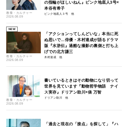
の指輪がほしいねん』ピンク地底人3号×
本谷有希子
教養・カルチャー
ピンク地底人３号
2026.08.09
NEW
「アクションってしんどいな」本当に死
ぬ思いで…俳優・木村達成が語るドラマ
版『水滸伝』過酷な撮影の裏側と打ち上
げでの北方謙三
教養・カルチャー
木村達成
2026.08.09
書いているときはその動物になり切って
世界を見ています『動物哲学物語 ナイ
ス実存』ドリアン助川×俵 万智
ドリアン助川
教養・カルチャー
2026.08.09
「過去と現在の「接点」を探して」『ハ