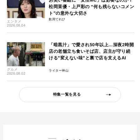
松岡茉優・上戸彩の “何も残らないコメン
ト”の意外な大切さ
飲用てれび
エンタメ
2026.08.04
「暗黒汁」で愛され50年以上…深夜2時開
店の老舗立ち食いそば店、店主が守り続
ける"変えない味"と裏で店を支えるAI
グルメ
ライター神山
2026.08.02
特集一覧を見る