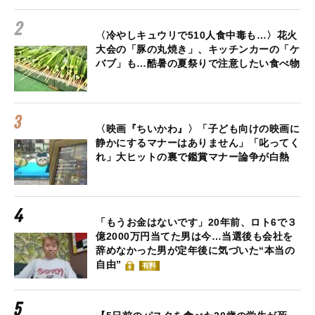
〈冷やしキュウリで510人食中毒も…〉花火
大会の「豚の丸焼き」、キッチンカーの「ケ
バブ」も…酷暑の夏祭りで注意したい食べ物
〈映画『ちいかわ』〉「子ども向けの映画に
静かにするマナーはありません」「叱ってく
れ」大ヒットの裏で鑑賞マナー論争が白熱
「もうお金はないです」20年前、ロト6で３
億2000万円当てた男は今…当選後も会社を
辞めなかった男が定年後に気づいた“本当の
自由”
有料