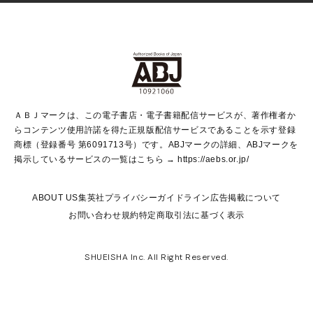
Vジャンプ
non-no Web
ヤングジャンプ定期購読デジタル
すばる
Myojo
オンラインストア
りぼん
学芸・ノンフィクション・新書
最強ジャンプ
女性マンガ
@BAILA
ヤンジャン＋
小説すばる
週プレNEWS
マーガレット
集英社OTOコンテンツ
集英社 学芸編集部
少年ジャンプ＋
その他WEBサービス
クッキー
ライトノベル・ノベライズ
MAQUIA ONLINE
となりのヤングジャンプ
集英社 文芸ステーション
週プレ グラジャパ！
別冊マーガレット
SHUEISHA MANGA-ART HERITAGE
集英社 ビジネス書
ゼブラック
ココハナ
SHUEISHA ADNAVI
SPUR.JP
集英社Webマガジン Cobalt
グランドジャンプ
web 集英社文庫
キッズ
web Sportiva
マンガMee
ジャンプキャラクターズストア
集英社新書
ジャンプルーキー！
月刊オフィスユー
ＡＢＪマークは、この電子書店・電子書籍配信サービスが、著作権者か
EDITOR'S LAB
LEE
集英社オレンジ文庫
ウルトラジャンプ
青春と読書
パラスポ＋！
らコンテンツ使用許諾を得た正規版配信サービスであることを示す登録
集英社みらい文庫
リマコミ＋
HAPPY PLUS STORE
集英社新書プラス
ジャンプTOON
商標（登録番号 第6091713号）です。ABJマークの詳細、ABJマークを
Marisol
シフォン文庫
アジア人物史
S-KIDS.LAND
マンガMeets
掲示しているサービスの一覧はこちら →
https://aebs.or.jp/
shueisha vox
よみタイ
S-MANGA
Web éclat
ダッシュエックス文庫
LEEマルシェ
kotoba
集英社ジャンプリミックス
ABOUT US
集英社プライバシーガイドライン
広告掲載について
T JAPAN:The New York Times Style Magazine
JUMP j BOOKS
お問い合わせ
規約
特定商取引法に基づく表示
SHOP Marisol
e!集英社
集英社コミック文庫
集英社女性誌ポータル
éclat premium
imidas
MEN'S NON-NO WEB
SHUEISHA Inc. All Right Reserved.
mirabella
UOMO
mirabella homme