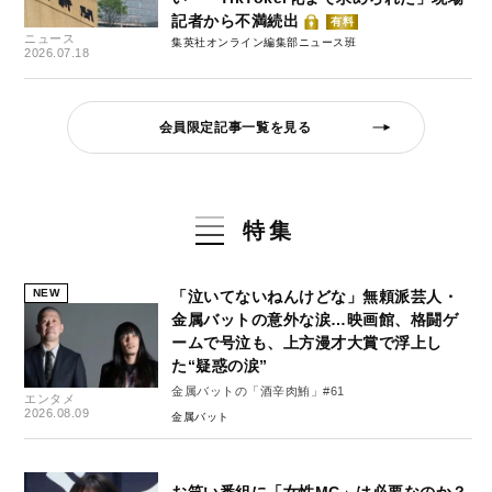
記者から不満続出
有料
ニュース
集英社オンライン編集部ニュース班
2026.07.18
会員限定記事一覧を見る
特集
NEW
「泣いてないねんけどな」無頼派芸人・
金属バットの意外な涙…映画館、格闘ゲ
ームで号泣も、上方漫才大賞で浮上し
た“疑惑の涙”
金属バットの「酒辛肉鮪」#61
エンタメ
2026.08.09
金属バット
お笑い番組に「女性MC」は必要なのか？