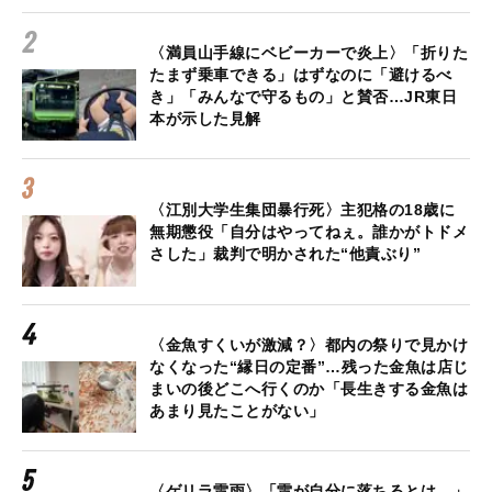
〈満員山手線にベビーカーで炎上〉「折りた
たまず乗車できる」はずなのに「避けるべ
き」「みんなで守るもの」と賛否…JR東日
本が示した見解
〈江別大学生集団暴行死〉主犯格の18歳に
無期懲役「自分はやってねぇ。誰かがトドメ
さした」裁判で明かされた“他責ぶり”
〈金魚すくいが激減？〉都内の祭りで見かけ
なくなった“縁日の定番”…残った金魚は店じ
まいの後どこへ行くのか「長生きする金魚は
あまり見たことがない」
〈ゲリラ雷雨〉「雷が自分に落ちるとは…」