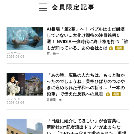
会員限定記事
AI相場「第2幕」へ！ バブルはまだ崩壊
していない…大化け期待の注目銘柄５
選！ NVIDIA一強時代に終止符を打つ「誰
もが知っている」あの会社とは
有料
ニュース
石井僚一
2026.08.03
「あの時、広島の人たちは、もっと熱か
ったのでしょうね」美空ひばりのつぶや
きに込められた平和への祈り…『一本の
鉛筆』で伝えた反戦への意志
有料
エンタメ
佐藤剛
2025.08.06
「日経に紹介してほしい」が合言葉に…
新聞社の“記者流出ドミノ”が止まらな
い 「TikToker化まで求められた」現場