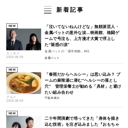
新着記事
NEW
「泣いてないねんけどな」無頼派芸人・
金属バットの意外な涙…映画館、格闘ゲ
ームで号泣も、上方漫才大賞で浮上し
た“疑惑の涙”
金属バットの「酒辛肉鮪」#61
エンタメ
2026.08.09
金属バット
NEW
「春雨だからヘルシー」は思い込み？ ブ
ームの麻辣湯に潜む“ヘルシーの落とし
穴” 管理栄養士が勧める「具材」と避け
たい組み合わせ
グルメ
千駄木雄大
2026.08.09
NEW
二十年間演劇で培ってきた「身体を描き
込む技術」を注ぎ込みました『おもちゃ