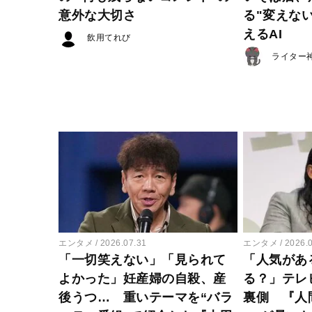
意外な大切さ
る"変えな
えるAI
飲用てれび
ライター
エンタメ
2026.07.31
エンタメ
2026.
「一切笑えない」「見られて
「人気があ
よかった」妊産婦の自殺、産
る？」テレ
後うつ… 重いテーマを“バラ
裏側 『人