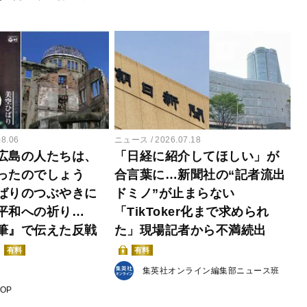
08.06
ニュース
2026.07.18
広島の人たちは、
「日経に紹介してほしい」が
ったのでしょう
合言葉に…新聞社の“記者流出
ばりのつぶやきに
ドミノ”が止まらない
平和への祈り…
「TikToker化まで求められ
筆』で伝えた反戦
た」現場記者から不満続出
有料
有料
集英社オンライン編集部ニュース班
POP