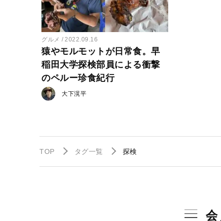
グルメ
2022.09.16
猿やモルモットが日常食。早
稲田大学探検部員による衝撃
のペルー珍食紀行
大下滉平
TOP
タグ一覧
探検
会