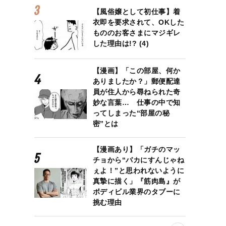
【風俗嬢として初仕事】着
衣即を要求されて、OKした
もののお客さまにマジギレ
した理由は!? (4)
【漫画】「この部屋、何か
ありましたか？」郵便配達
員が住人から尋ねられた奇
妙な言葉… 仕事の中で知
ってしまった“部屋の秘
密”とは
【漫画あり】「ガチのマッ
チョから“バカにすんじゃね
ぇよ！”と思われないように
真摯に描く」『筋肉島』が
ボディビル業界のタブーに
挑む理由