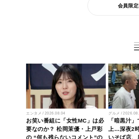
会員限定
エンタメ
2026.08.04
グルメ
2026.08
お笑い番組に「女性MC」は必
「暗黒汁」
要なのか？ 松岡茉優・上戸彩
上…深夜2
の “何も残らないコメント”の
いそば店、