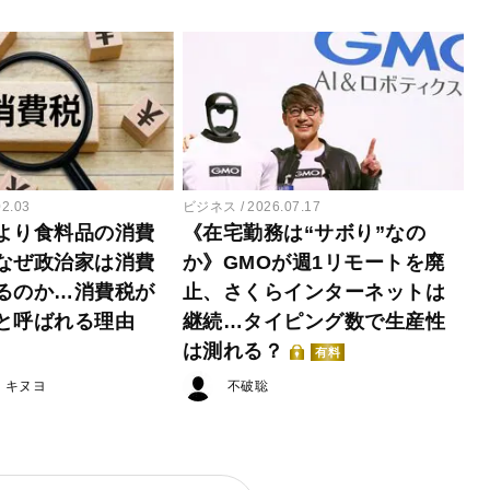
02.03
ビジネス
2026.07.17
より食料品の消費
《在宅勤務は“サボり”なの
なぜ政治家は消費
か》GMOが週1リモートを廃
るのか…消費税が
止、さくらインターネットは
と呼ばれる理由
継続…タイピング数で生産性
は測れる？
有料
・キヌヨ
不破聡