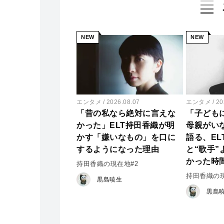
NEW
NEW
エンタメ
2026.08.07
エンタメ
20
「昔の私なら絶対に言えな
「子ども
かった」ELT持田香織が明
母親がい
かす「嫌いなもの」を口に
語る、EL
するようになった理由
と“歌手
かった時
持田香織の現在地#2
持田香織の現
黒島暁生
黒島