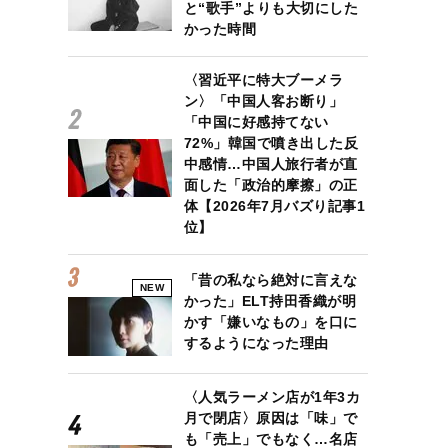
と“歌手”よりも大切にした
かった時間
〈習近平に特大ブーメラ
ン〉「中国人客お断り」
「中国に好感持てない
72%」韓国で噴き出した反
中感情…中国人旅行者が直
面した「政治的摩擦」の正
体【2026年7月バズり記事1
位】
「昔の私なら絶対に言えな
NEW
かった」ELT持田香織が明
かす「嫌いなもの」を口に
するようになった理由
〈人気ラーメン店が1年3カ
月で閉店〉原因は「味」で
も「売上」でもなく…名店