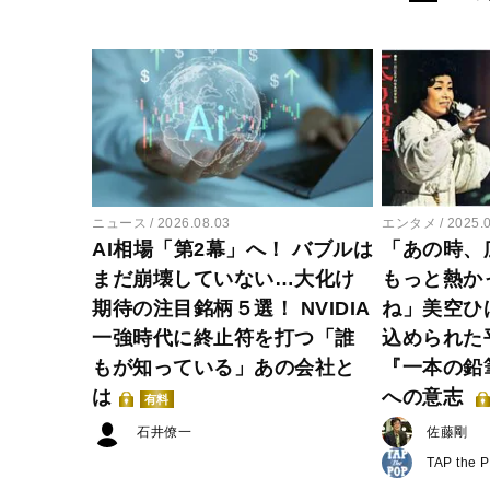
ニュース
2026.08.03
エンタメ
2025.
AI相場「第2幕」へ！ バブルは
「あの時、
まだ崩壊していない…大化け
もっと熱か
期待の注目銘柄５選！ NVIDIA
ね」美空ひ
一強時代に終止符を打つ「誰
込められた
もが知っている」あの会社と
『一本の鉛
は
への意志
有料
石井僚一
佐藤剛
TAP the 