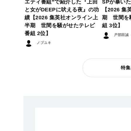
エティ番組”で紹介した『上田
SPが暴い
と女がDEEPに吠える夜』の功
【2026 
績【2026 集英社オンライン上
期 世間を
半期 世間を騒がせたテレビ
組 3位】
番組 2位】
戸部田誠
ノブユキ
特集