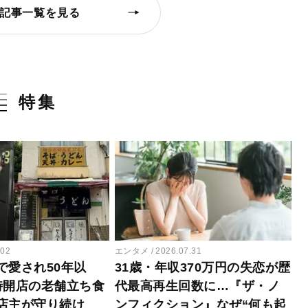
記事一覧を見る
特集
.02
エンタメ
2026.07.31
で愛され50年以
31歳・年収370万円の失恋が歴
時開店の老舗立ち食
代最高再生回数に…『ザ・ノ
店主が守り続け
ンフィクション』なぜ“何も起