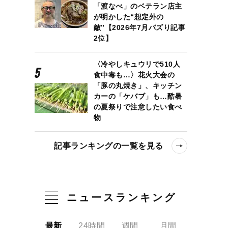
「渡なべ」のベテラン店主
が明かした“想定外の
敵”【2026年7月バズり記事
2位】
〈冷やしキュウリで510人
食中毒も…〉花火大会の
「豚の丸焼き」、キッチン
カーの「ケバブ」も…酷暑
の夏祭りで注意したい食べ
物
記事ランキングの一覧を見る
ニュースランキング
最新
24時間
週間
月間