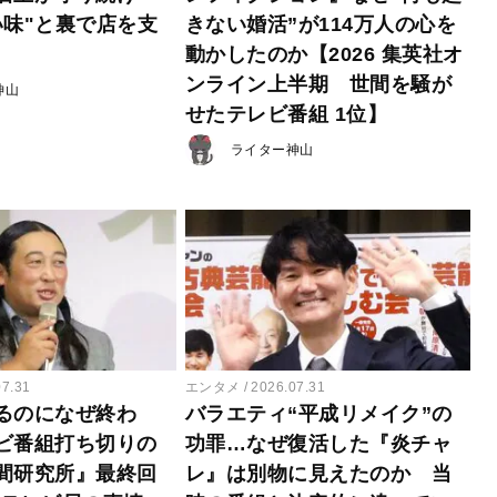
い味"と裏で店を支
きない婚活”が114万人の心を
動かしたのか【2026 集英社オ
ンライン上半期 世間を騒が
神山
せたテレビ番組 1位】
ライター神山
07.31
エンタメ
2026.07.31
るのになぜ終わ
バラエティ“平成リメイク”の
ビ番組打ち切りの
功罪…なぜ復活した『炎チャ
間研究所』最終回
レ』は別物に見えたのか 当