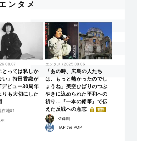
エンタメ
26.08.07
エンタメ
2025.08.06
にとっては私しか
「あの時、広島の人たち
ない」持田香織が
は、もっと熱かったのでし
Tデビュー30周年
ょうね」美空ひばりのつぶ
”よりも大切にした
やきに込められた平和への
間
祈り…『一本の鉛筆』で伝
えた反戦への意志
有料
在地#1
佐藤剛
暁生
TAP the POP