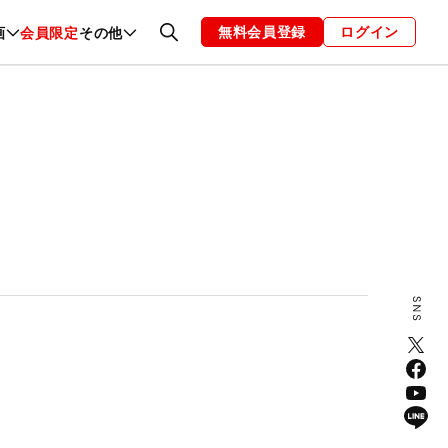
無料会員登録
ログイン
画
会員限定
その他
ファッション
恋愛・結婚
編集部
お知らせ