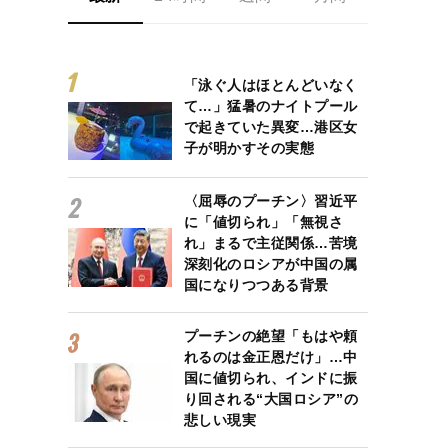
「泳ぐ人はほとんどいなく
て…」猛暑のナイトプール
で起きていた異変…港区女
子が明かすその実態
〈屈辱のプーチン〉習近平
に「値切られ」「無視さ
れ」まるで主従関係…苦境
深刻化のロシアが中国の属
国になりつつある背景
プーチンの絶望「もはや頼
れるのは金正恩だけ」…中
国に値切られ、インドに振
り回される“大国ロシア”の
悲しい現実