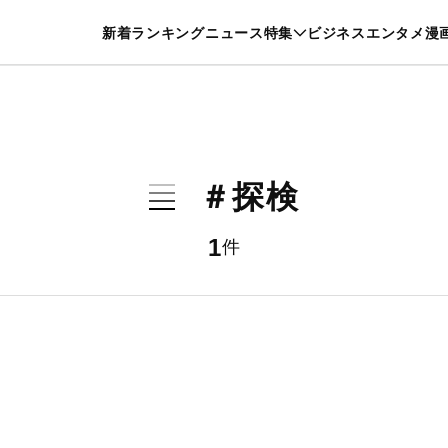
特集一覧を見る
漫画一覧を見る
新着
ランキング
ニュース
特集
ビジネス
エンタメ
漫
養・カルチャー
暮らし
スポーツ
ヘルスケア
美容
グルメ
＃探検
1
件