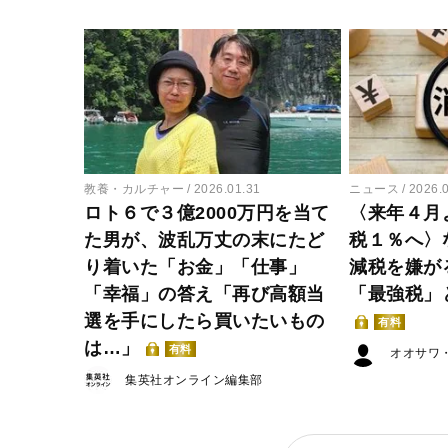
教養・カルチャー
2026.01.31
ニュース
2026.
ロト６で３億2000万円を当て
〈来年４月
た男が、波乱万丈の末にたど
税１％へ〉
り着いた「お金」「仕事」
減税を嫌が
「幸福」の答え「再び高額当
「最強税」
選を手にしたら買いたいもの
有料
は…」
有料
オオサワ
集英社オンライン編集部