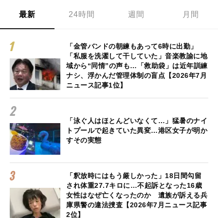
最新
24時間
週間
月間
「金管バンドの朝練もあって6時に出勤」
「私服を洗濯して干していた」音楽教諭に地
域から“同情”の声も…「救助袋」は近年訓練
ナシ、浮かんだ管理体制の盲点【2026年7月
ニュース記事1位】
「泳ぐ人はほとんどいなくて…」猛暑のナイ
トプールで起きていた異変…港区女子が明か
すその実態
「釈放時にはもう厳しかった」18日間勾留
され体重27.7キロに…不起訴となった16歳
女性はなぜ亡くなったのか 遺族が訴える兵
庫県警の違法捜査【2026年7月ニュース記事
2位】