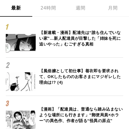
最新
24時間
週間
月間
【新連載・漫画】配達先は“誰も住んでいな
い家”…新人配達員が目撃した「姉妹を死に
追いやった」むごすぎる真相
【風俗嬢として初仕事】着衣即を要求され
て、OKしたもののお客さまにマジギレした
理由は!? (4)
【漫画】「配達員は、普通なら踏み込まない
ような場所にも行きます」“郵便局員×ホラ
ー”の異色作、作者が語る“怪異の原点”