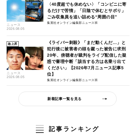
〈40度超でも休めない〉「コンビニに寄
るだけで苦情」「日陰で休むとサボり」
ごみ収集員を追い詰める“周囲の目”
集英社オンライン編集部ニュース班
ニュース
2026.08.05
《ライバー刺殺》「まだ動くんだ…」と
急上昇
犯行後に被害者の頭を蹴った被告に求刑
20年、傍聴者が裁判をライブ配信した疑
惑で審理中断「該当する方は名乗り出て
ください」【2026年7月ニュース記事5
ニュース
位】
2026.08.05
集英社オンライン編集部ニュース班
新着記事一覧を見る
記事ランキング