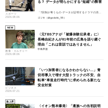
る？ データが明らかにする“短縮”の弊害
「7回制が奪うもの-データが証明するドラマの消
スポーツ
失-」
2026.08.06
ゴジキ（@godziki_55）
NEW
〈元TBSアナが「被爆体験伝承者」に〉
長峰由紀さんが81年前の広島を語り継ぐ
理由「これは昔話ではありません」
中島早苗
教養・カルチャー
2026.08.06
「いつ加害者になるかわからない…」青
切符導入で増す大型トラックの不安、自
転車“車道走行時代”に求められる新たな
安全対策
ビジネス
2026.07.21
急上昇
〈イオン熊本爆発〉「遺族への当初説明