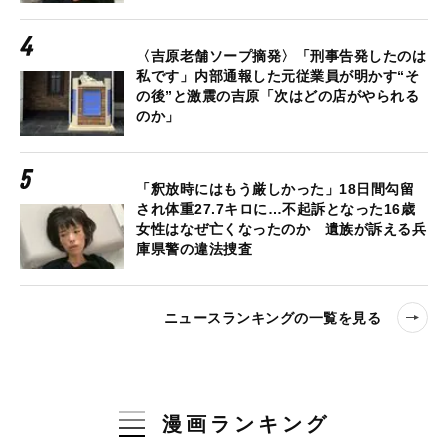
〈吉原老舗ソープ摘発〉「刑事告発したのは
私です」内部通報した元従業員が明かす“そ
の後”と激震の吉原「次はどの店がやられる
のか」
「釈放時にはもう厳しかった」18日間勾留
され体重27.7キロに…不起訴となった16歳
女性はなぜ亡くなったのか 遺族が訴える兵
庫県警の違法捜査
ニュースランキングの一覧を見る
漫画ランキング