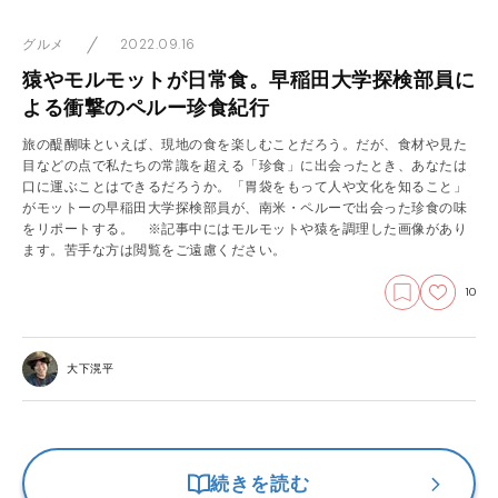
2022.09.16
グルメ
猿やモルモットが日常食。早稲田大学探検部員に
よる衝撃のペルー珍食紀行
旅の醍醐味といえば、現地の食を楽しむことだろう。だが、食材や見た
目などの点で私たちの常識を超える「珍食」に出会ったとき、あなたは
口に運ぶことはできるだろうか。「胃袋をもって人や文化を知ること」
がモットーの早稲田大学探検部員が、南米・ペルーで出会った珍食の味
をリポートする。 ※記事中にはモルモットや猿を調理した画像があり
ます。苦手な方は閲覧をご遠慮ください。
10
大下滉平
続きを読む