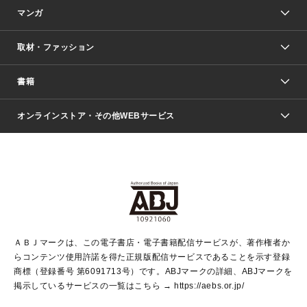
マンガ
取材・ファッション
少年マンガ
週刊少年ジャンプ
書籍
ファッション・美容
青年マンガ
ジャンプSQ.
Seventeen
週刊ヤングジャンプ
オンラインストア・その他WEBサービス
文芸・文庫・総合
芸能・情報・スポーツ
少女マンガ
Vジャンプ
non-no Web
ヤングジャンプ定期購読デジタル
すばる
Myojo
オンラインストア
りぼん
学芸・ノンフィクション・新書
最強ジャンプ
女性マンガ
@BAILA
ヤンジャン＋
小説すばる
週プレNEWS
マーガレット
集英社OTOコンテンツ
集英社 学芸編集部
少年ジャンプ＋
その他WEBサービス
クッキー
ライトノベル・ノベライズ
MAQUIA ONLINE
となりのヤングジャンプ
集英社 文芸ステーション
週プレ グラジャパ！
別冊マーガレット
SHUEISHA MANGA-ART HERITAGE
集英社 ビジネス書
ゼブラック
ココハナ
SHUEISHA ADNAVI
SPUR.JP
集英社Webマガジン Cobalt
グランドジャンプ
web 集英社文庫
キッズ
web Sportiva
マンガMee
ジャンプキャラクターズストア
集英社新書
ジャンプルーキー！
月刊オフィスユー
ＡＢＪマークは、この電子書店・電子書籍配信サービスが、著作権者か
EDITOR'S LAB
LEE
集英社オレンジ文庫
ウルトラジャンプ
青春と読書
パラスポ＋！
らコンテンツ使用許諾を得た正規版配信サービスであることを示す登録
集英社みらい文庫
リマコミ＋
HAPPY PLUS STORE
集英社新書プラス
ジャンプTOON
商標（登録番号 第6091713号）です。ABJマークの詳細、ABJマークを
Marisol
シフォン文庫
アジア人物史
S-KIDS.LAND
マンガMeets
掲示しているサービスの一覧はこちら →
https://aebs.or.jp/
shueisha vox
よみタイ
S-MANGA
Web éclat
ダッシュエックス文庫