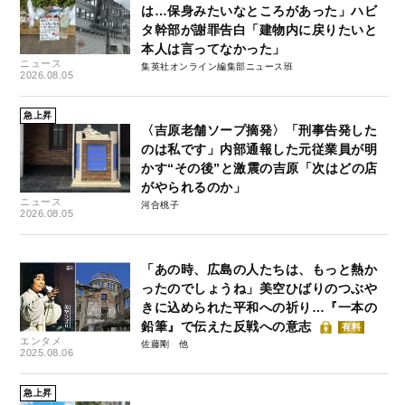
は…保身みたいなところがあった」ハビ
タ幹部が謝罪告白「建物内に戻りたいと
本人は言ってなかった」
ニュース
集英社オンライン編集部ニュース班
2026.08.05
急上昇
〈吉原老舗ソープ摘発〉「刑事告発した
のは私です」内部通報した元従業員が明
かす“その後”と激震の吉原「次はどの店
がやられるのか」
ニュース
河合桃子
2026.08.05
「あの時、広島の人たちは、もっと熱か
ったのでしょうね」美空ひばりのつぶや
きに込められた平和への祈り…『一本の
鉛筆』で伝えた反戦への意志
有料
エンタメ
佐藤剛
2025.08.06
急上昇