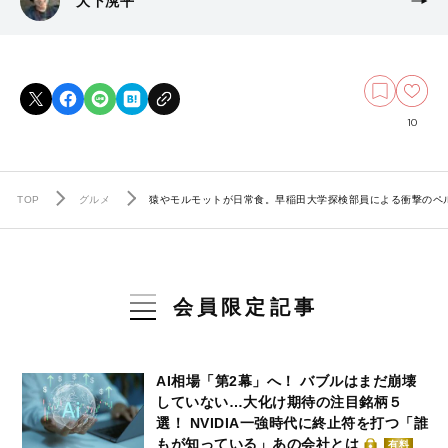
大下滉平
10
TOP
グルメ
猿やモルモットが日常食。早稲田大学探検部員による衝撃のペ
会員限定記事
AI相場「第2幕」へ！ バブルはまだ崩壊
していない…大化け期待の注目銘柄５
選！ NVIDIA一強時代に終止符を打つ「誰
もが知っている」あの会社とは
有料