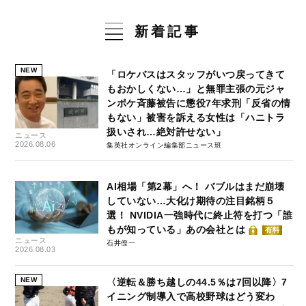
新着記事
NEW
「ロケバスはスタッフがいつ戻ってきて
もおかしくない…」と無罪主張の元ジャ
ンポケ斉藤被告に懲役7年求刑「反省の情
もない」被害を訴える女性は「ハニトラ
扱いされ…絶対許せない」
ニュース
2026.08.06
集英社オンライン編集部ニュース班
AI相場「第2幕」へ！ バブルはまだ崩壊
していない…大化け期待の注目銘柄５
選！ NVIDIA一強時代に終止符を打つ「誰
もが知っている」あの会社とは
有料
ニュース
石井僚一
2026.08.03
NEW
〈逆転＆勝ち越しの44.5％は7回以降〉7
イニング制導入で高校野球はどう変わ