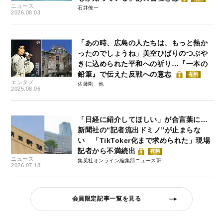
ニュース
石井僚一
2026.08.03
「あの時、広島の人たちは、もっと熱か
ったのでしょうね」美空ひばりのつぶや
きに込められた平和への祈り…『一本の
鉛筆』で伝えた反戦への意志
有料
エンタメ
佐藤剛
2025.08.06
「日経に紹介してほしい」が合言葉に…
新聞社の“記者流出ドミノ”が止まらな
い 「TikToker化まで求められた」現場
記者から不満続出
有料
ニュース
集英社オンライン編集部ニュース班
2026.07.18
会員限定記事一覧を見る