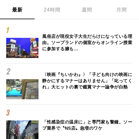
最新
24時間
週間
月間
風俗店が現役女子大生だらけになっている理
由。ソープランドの個室からオンライン授業
に参加する嬢も…
〈映画『ちいかわ』〉「子ども向けの映画に
静かにするマナーはありません」「叱ってく
れ」大ヒットの裏で鑑賞マナー論争が白熱
「性感染症の温床に」と専門家も警鐘。ソー
プ業界で〝NS店〟急増のワケ