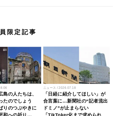
員限定記事
08.06
ニュース
2026.07.18
広島の人たちは、
「日経に紹介してほしい」が
ったのでしょう
合言葉に…新聞社の“記者流出
ばりのつぶやきに
ドミノ”が止まらない
平和への祈り…
「TikToker化まで求められ