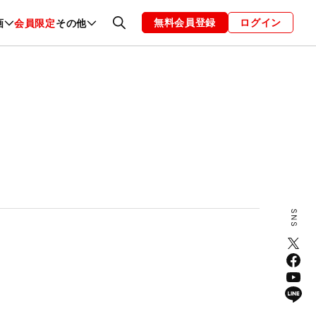
無料会員登録
ログイン
画
会員限定
その他
ファッション
恋愛・結婚
編集部
お知らせ