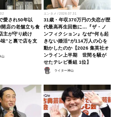
.02
エンタメ
2026.07.31
で愛され50年以
31歳・年収370万円の失恋が歴
時開店の老舗立ち食
代最高再生回数に…『ザ・ノ
店主が守り続け
ンフィクション』なぜ“何も起
い味"と裏で店を支
きない婚活”が114万人の心を
動かしたのか【2026 集英社オ
ンライン上半期 世間を騒が
神山
せたテレビ番組 1位】
ライター神山