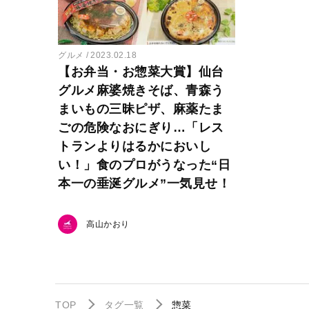
グルメ
2023.02.18
【お弁当・お惣菜大賞】仙台
グルメ麻婆焼きそば、青森う
まいもの三昧ピザ、麻薬たま
ごの危険なおにぎり…「レス
トランよりはるかにおいし
い！」食のプロがうなった“日
本一の垂涎グルメ”一気見せ！
高山かおり
TOP
タグ一覧
惣菜