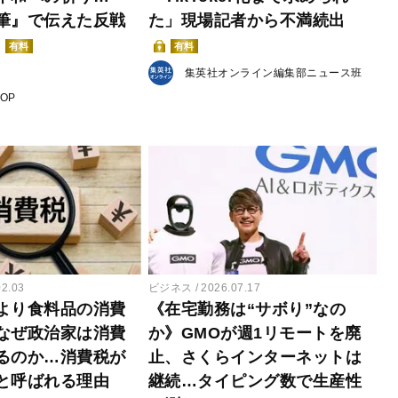
筆』で伝えた反戦
た」現場記者から不満続出
有料
有料
集英社オンライン編集部ニュース班
POP
02.03
ビジネス
2026.07.17
より食料品の消費
《在宅勤務は“サボり”なの
なぜ政治家は消費
か》GMOが週1リモートを廃
るのか…消費税が
止、さくらインターネットは
と呼ばれる理由
継続…タイピング数で生産性