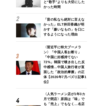
と“歌手”よりも大切にした
かった時間
「昔の私なら絶対に言えな
かった」ELT持田香織が明
かす「嫌いなもの」を口に
するようになった理由
〈習近平に特大ブーメラ
ン〉「中国人客お断り」
「中国に好感持てない
72%」韓国で噴き出した反
中感情…中国人旅行者が直
面した「政治的摩擦」の正
体【2026年7月バズり記事1
位】
〈人気ラーメン店が1年3カ
月で閉店〉原因は「味」で
も「売上」でもなく…名店