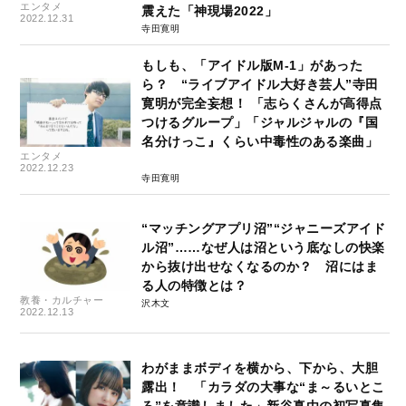
エンタメ
震えた「神現場2022」
2022.12.31
寺田寛明
もしも、「アイドル版M-1」があった
ら？ “ライブアイドル大好き芸人”寺田
寛明が完全妄想！ 「志らくさんが高得点
つけるグループ」「ジャルジャルの『国
名分けっこ』くらい中毒性のある楽曲」
エンタメ
2022.12.23
寺田寛明
“マッチングアプリ沼”“ジャニーズアイド
ル沼”……なぜ人は沼という底なしの快楽
から抜け出せなくなるのか？ 沼にはま
る人の特徴とは？
教養・カルチャー
沢木文
2022.12.13
わがままボディを横から、下から、大胆
露出！ 「カラダの大事な“ま～るいとこ
ろ”を意識しました」新谷真由の初写真集