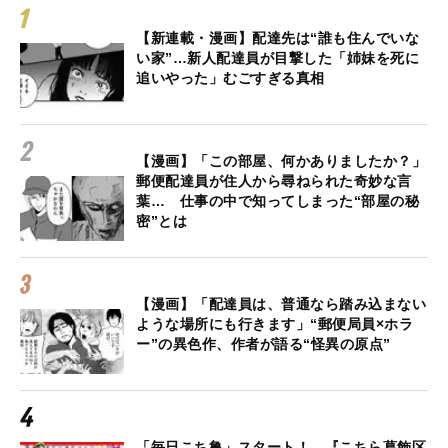
【新連載・漫画】配達先は“誰も住んでいな
い家”…新人配達員が目撃した「姉妹を死に
追いやった」むごすぎる真相
【漫画】「この部屋、何かありましたか？」
郵便配達員が住人から尋ねられた奇妙な言
葉… 仕事の中で知ってしまった“部屋の秘
密”とは
【漫画】「配達員は、普通なら踏み込まない
ような場所にも行きます」“郵便局員×ホラ
ー”の異色作、作者が語る“怪異の原点”
「毎日こち亀」スタート！ 『こちら葛飾区