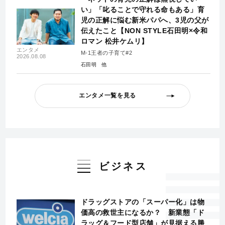
い」「叱ることで守れる命もある」育
児の正解に悩む新米パパへ、3児の父が
伝えたこと【NON STYLE石田明×令和
ロマン 松井ケムリ】
エンタメ
M-1王者の子育て#2
2026.08.08
石田明
エンタメ一覧を見る
ビジネス
ドラッグストアの「スーパー化」は物
価高の救世主になるか？ 新業態「ド
ラッグ＆フード型店舗」が見据える勝