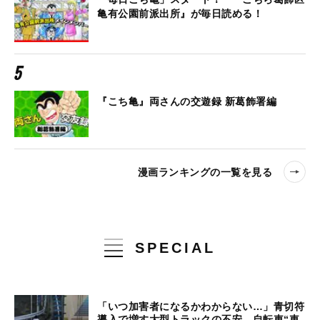
亀有公園前派出所』が毎日読める！
『こち亀』両さんの交遊録 新葛飾署編
漫画ランキングの一覧を見る
SPECIAL
「いつ加害者になるかわからない…」青切符
導入で増す大型トラックの不安、自転車“車