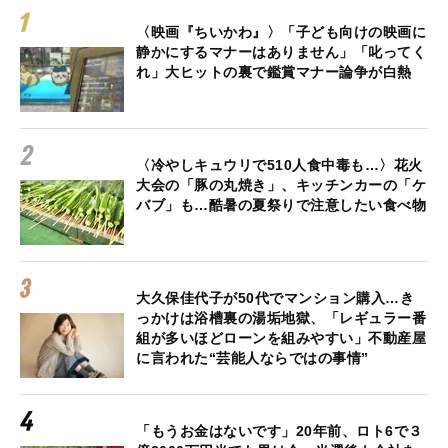
〈映画『ちいかわ』〉「子ども向けの映画に
静かにするマナーはありません」「叱ってく
れ」大ヒットの裏で鑑賞マナー論争が白熱
〈冷やしキュウリで510人食中毒も…〉花火
大会の「豚の丸焼き」、キッチンカーの「ケ
バブ」も…酷暑の夏祭りで注意したい食べ物
大久保佳代子が50代でマンション購入…き
っかけは浴槽裏の湯垢地獄、「レギュラー番
組が多いほどローンを組みやすい」不動産屋
に言われた“芸能人ならではの事情”
「もうお金はないです」20年前、ロト6で３