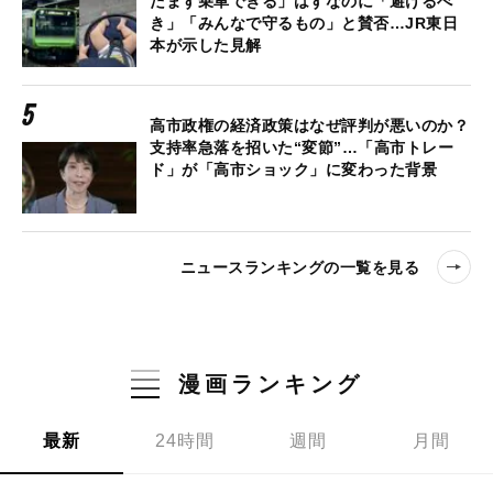
たまず乗車できる」はずなのに「避けるべ
き」「みんなで守るもの」と賛否…JR東日
本が示した見解
高市政権の経済政策はなぜ評判が悪いのか？
支持率急落を招いた“変節”…「高市トレー
ド」が「高市ショック」に変わった背景
ニュースランキングの一覧を見る
漫画ランキング
最新
24時間
週間
月間