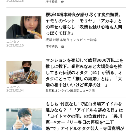
2023.02.15
増本綺良
櫻坂46増本綺良が語り尽くす爬虫類愛。
ヤモリのペット「モリヤ」「アカネ」と
の幸せな暮らし「表情も触り心地も人間
っぽくて好き」
櫻坂46増本綺良インタビュー前編
エンタメ
2023.02.15
増本綺良
マンションを売却して総額3000万以上を
推しに投下。峯岸みなみと大場美奈を推
してきた伝説のオタク（51）が語る、オ
タクにとって「推しの結婚」とは。「大
場の相手はいいけど峯岸のは…」
ニュース
2023.02.04
集英社オンライン編集部ニュース班
もしも”忖度なし”で紅白出場アイドルを
選ぶなら？ 「『アイドルを辞める日』は
『ヨイトマケの唄』の位置付け」「美川
憲一×オードリー春日の再現を“二丁
魁”で」アイドルオタク芸人・寺田寛明が