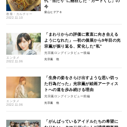
代 “当たり”に熱狂した「カードくじ」の
今
柴山ヒデアキ
教養・カルチャー
2022.11.10
「まわりからの評価に素直に向き合える
ようになれた」―初の個展から9年目の光
宗薫が振り返る、変化した“私”
光宗薫ロングインタビュー後編
エンタメ
光宗薫
2022.11.06
「生身の姿をさらけ出すような思い切っ
た行為だった」光宗薫が絵画アーティス
トへの道を歩み続ける理由
光宗薫ロングインタビュー前編
エンタメ
光宗薫
2022.11.06
「がんばっているアイドルたちの希望に