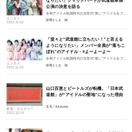
なりたい」クマリデパートが武道館単独
公演の決意を語る
令和アイドル戦国時代の次世代“推し”アイドルをフラ
エンタメ
ゲしよう！
岩岡としえ
2022.11.02
「堂々と“武道館に立ちたい！”と言える
ようになリたい」メンバー全員が“落ちこ
ぼれ”のアイドル・#よーよーよー
令和アイドル戦国時代の次世代“推し”アイドルをフラ
エンタメ
ゲしよう！
岩岡としえ
2022.11.02
山口百恵とビートルズが転機。「日本武
道館」が“アイドルの聖地”になった理由
文月／A4studio
教養・カルチャー
2022.10.14