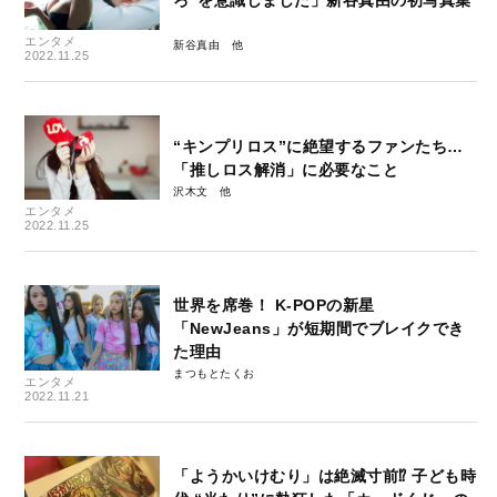
エンタメ
新谷真由
2022.11.25
“キンプリロス”に絶望するファンたち…
「推しロス解消」に必要なこと
沢木文
エンタメ
2022.11.25
世界を席巻！ K-POPの新星
「NewJeans」が短期間でブレイクでき
た理由
まつもとたくお
エンタメ
2022.11.21
「ようかいけむり」は絶滅寸前⁉ 子ども時