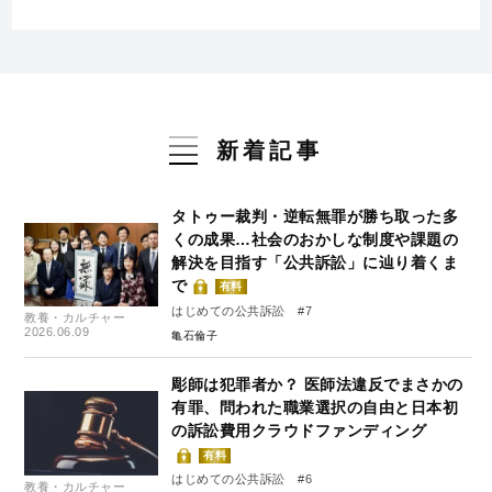
新着記事
タトゥー裁判・逆転無罪が勝ち取った多
くの成果…社会のおかしな制度や課題の
解決を目指す「公共訴訟」に辿り着くま
で
有料
はじめての公共訴訟 #7
教養・カルチャー
2026.06.09
亀石倫子
彫師は犯罪者か？ 医師法違反でまさかの
有罪、問われた職業選択の自由と日本初
の訴訟費用クラウドファンディング
有料
はじめての公共訴訟 #6
教養・カルチャー