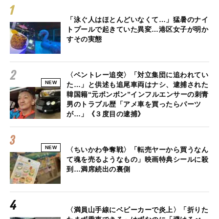
「泳ぐ人はほとんどいなくて…」猛暑のナイ
トプールで起きていた異変…港区女子が明か
すその実態
〈ベントレー追突〉「対立集団に追われてい
NEW
た…」と供述も追尾車両はナシ、逮捕された
韓国籍“元ボンボン”インフルエンサーの刺青
男のトラブル歴「アメ車を買ったらパーツ
が…」《３度目の逮捕》
NEW
〈ちいかわ争奪戦〉「転売ヤーから買うなん
て魂を売るようなもの」映画特典シールに殺
到…満席続出の裏側
〈満員山手線にベビーカーで炎上〉「折りた