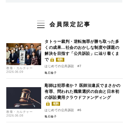
会員限定記事
タトゥー裁判・逆転無罪が勝ち取った多
くの成果…社会のおかしな制度や課題の
解決を目指す「公共訴訟」に辿り着くま
で
有料
はじめての公共訴訟 #7
教養・カルチャー
2026.06.09
亀石倫子
彫師は犯罪者か？ 医師法違反でまさかの
有罪、問われた職業選択の自由と日本初
の訴訟費用クラウドファンディング
有料
はじめての公共訴訟 #6
教養・カルチャー
2026.06.08
亀石倫子