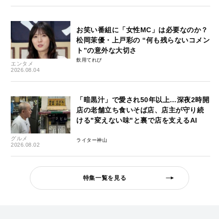
お笑い番組に「女性MC」は必要なのか？
松岡茉優・上戸彩の “何も残らないコメン
ト”の意外な大切さ
飲用てれび
エンタメ
2026.08.04
「暗黒汁」で愛され50年以上…深夜2時開
店の老舗立ち食いそば店、店主が守り続
ける"変えない味"と裏で店を支えるAI
グルメ
ライター神山
2026.08.02
特集一覧を見る