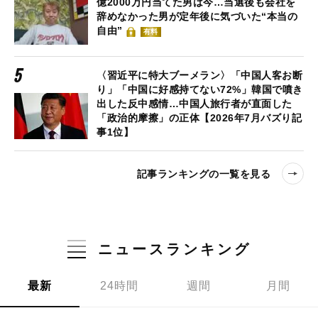
億2000万円当てた男は今…当選後も会社を
辞めなかった男が定年後に気づいた“本当の
自由”
有料
〈習近平に特大ブーメラン〉「中国人客お断
り」「中国に好感持てない72%」韓国で噴き
出した反中感情…中国人旅行者が直面した
「政治的摩擦」の正体【2026年7月バズり記
事1位】
記事ランキングの一覧を見る
ニュースランキング
最新
24時間
週間
月間