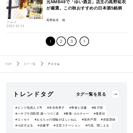
元NMB48で「ゆい酒店」店主の高野祐衣
が厳選。この秋おすすめの日本酒5銘柄
高野祐衣
グルメ
2022.10.13
1
2
3
TOP
タグ一覧
アイドル
トレンドタグ
タグ一覧を見る
#ピンク地底人３号
#本谷有希子
#青春と読書
#俵万智
#ハヤブサ消防団 森へつづく道
#教養･カルチャー
#集英社
#エッセイ
#おもちゃの指輪がほしいねん
#池井戸潤
#赤坂憲雄
#小説すばる
#佐藤雫
#文芸ステーション
#汽笛、聞こえる