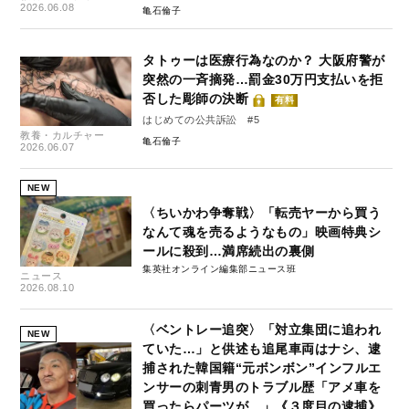
2026.06.08
亀石倫子
タトゥーは医療行為なのか？ 大阪府警が
突然の一斉摘発…罰金30万円支払いを拒
否した彫師の決断
有料
はじめての公共訴訟 #5
教養・カルチャー
亀石倫子
2026.06.07
NEW
〈ちいかわ争奪戦〉「転売ヤーから買う
なんて魂を売るようなもの」映画特典シ
ールに殺到…満席続出の裏側
集英社オンライン編集部ニュース班
ニュース
2026.08.10
〈ベントレー追突〉「対立集団に追われ
NEW
ていた…」と供述も追尾車両はナシ、逮
捕された韓国籍“元ボンボン”インフルエ
ンサーの刺青男のトラブル歴「アメ車を
買ったらパーツが…」《３度目の逮捕》