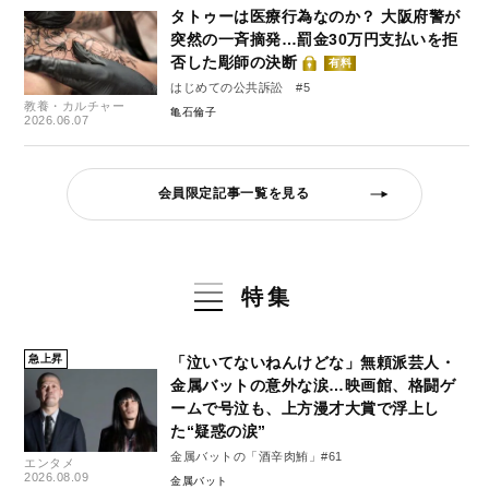
タトゥーは医療行為なのか？ 大阪府警が
突然の一斉摘発…罰金30万円支払いを拒
否した彫師の決断
有料
はじめての公共訴訟 #5
教養・カルチャー
亀石倫子
2026.06.07
会員限定記事一覧を見る
特集
急上昇
「泣いてないねんけどな」無頼派芸人・
金属バットの意外な涙…映画館、格闘ゲ
ームで号泣も、上方漫才大賞で浮上し
た“疑惑の涙”
金属バットの「酒辛肉鮪」#61
エンタメ
2026.08.09
金属バット