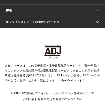
週刊少年ジャンプ
書籍
ファッション・美容
青年マンガ
ジャンプSQ.
Seventeen
週刊ヤングジャンプ
オンラインストア・その他WEBサービス
文芸・文庫・総合
芸能・情報・スポーツ
少女マンガ
Vジャンプ
non-no Web
ヤングジャンプ定期購読デジタル
すばる
Myojo
オンラインストア
りぼん
学芸・ノンフィクション・新書
最強ジャンプ
女性マンガ
@BAILA
ヤンジャン＋
小説すばる
週プレNEWS
マーガレット
集英社OTOコンテンツ
集英社 学芸編集部
少年ジャンプ＋
その他WEBサービス
クッキー
ライトノベル・ノベライズ
MAQUIA ONLINE
となりのヤングジャンプ
集英社 文芸ステーション
週プレ グラジャパ！
別冊マーガレット
SHUEISHA MANGA-ART HERITAGE
集英社 ビジネス書
ゼブラック
ココハナ
SHUEISHA ADNAVI
SPUR.JP
集英社Webマガジン Cobalt
グランドジャンプ
web 集英社文庫
キッズ
web Sportiva
マンガMee
ジャンプキャラクターズストア
集英社新書
ジャンプルーキー！
月刊オフィスユー
ＡＢＪマークは、この電子書店・電子書籍配信サービスが、著作権者か
EDITOR'S LAB
LEE
集英社オレンジ文庫
ウルトラジャンプ
青春と読書
パラスポ＋！
らコンテンツ使用許諾を得た正規版配信サービスであることを示す登録
集英社みらい文庫
リマコミ＋
HAPPY PLUS STORE
集英社新書プラス
ジャンプTOON
商標（登録番号 第6091713号）です。ABJマークの詳細、ABJマークを
Marisol
シフォン文庫
アジア人物史
S-KIDS.LAND
マンガMeets
掲示しているサービスの一覧はこちら →
https://aebs.or.jp/
shueisha vox
よみタイ
S-MANGA
Web éclat
ダッシュエックス文庫
LEEマルシェ
kotoba
集英社ジャンプリミックス
ABOUT US
集英社プライバシーガイドライン
広告掲載について
T JAPAN:The New York Times Style Magazine
JUMP j BOOKS
お問い合わせ
規約
特定商取引法に基づく表示
SHOP Marisol
e!集英社
集英社コミック文庫
集英社女性誌ポータル