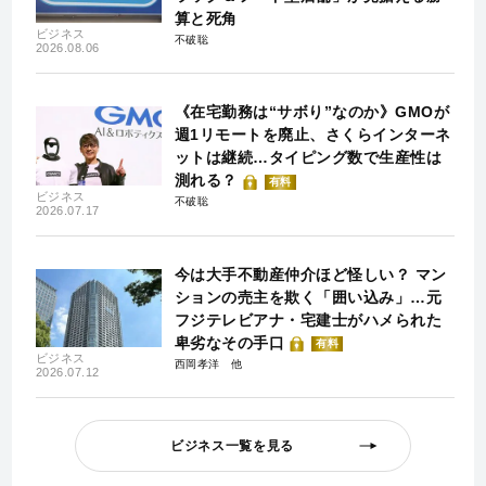
算と死角
ビジネス
不破聡
2026.08.06
《在宅勤務は“サボり”なのか》GMOが
週1リモートを廃止、さくらインターネ
ットは継続…タイピング数で生産性は
測れる？
有料
ビジネス
不破聡
2026.07.17
今は大手不動産仲介ほど怪しい？ マン
ションの売主を欺く「囲い込み」…元
フジテレビアナ・宅建士がハメられた
卑劣なその手口
有料
ビジネス
西岡孝洋
2026.07.12
ビジネス一覧を見る