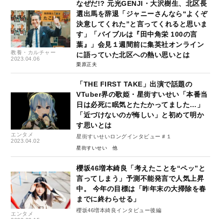
なぜだ!? 元光GENJI・大沢樹生、北区長
選出馬を辞退「ジャニーさんなら“よくぞ
決意してくれた”と言ってくれると思いま
す」「バイブルは『田中角栄 100の言
葉』」会見１週間前に集英社オンライン
教養・カルチャー
に語っていた北区への熱い思いとは
2023.04.06
栗原正夫
「THE FIRST TAKE」出演で話題の
VTuber界の歌姫・星街すいせい「本番当
日は必死に眠気とたたかってました…」
「近づけないのが悔しい」と初めて明か
す思いとは
エンタメ
星街すいせいロングインタビュー＃１
2023.04.02
星街すいせい
櫻坂46増本綺良「考えたことを“ペッ”と
言ってしまう」予測不能発言で人気上昇
中。 今年の目標は「昨年末の大掃除を春
までに終わらせる」
櫻坂46増本綺良インタビュー後編
エンタメ