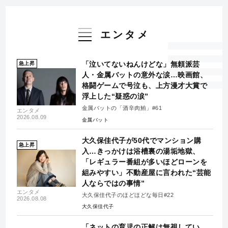
エンタメ
「泣いてないねんけどな」無頼派芸
急上昇
人・金属バットの意外な涙…映画館、
格闘ゲームで号泣も、上方漫才大賞で
浮上した“疑惑の涙”
金属バットの「酒辛肉鮪」#61
エンタメ
2026.08.09
金属バット
大久保佳代子が50代でマンション購
急上昇
入…きっかけは浴槽裏の湯垢地獄、
「レギュラー番組が多いほどローンを
組みやすい」不動産屋に言われた“芸能
人ならではの事情”
エンタメ
大久保佳代子のほどほどな毎日#22
2026.08.08
大久保佳代子
「ネットの育児の正解は無視してい