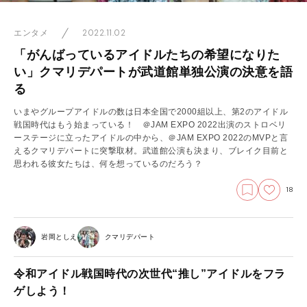
2022.11.02
エンタメ
「がんばっているアイドルたちの希望になりた
い」クマリデパートが武道館単独公演の決意を語
る
いまやグループアイドルの数は日本全国で2000組以上、第2のアイドル
戦国時代はもう始まっている！ ＠JAM EXPO 2022出演のストロベリ
ーステージに立ったアイドルの中から、＠JAM EXPO 2022のMVPと言
えるクマリデパートに突撃取材。武道館公演も決まり、ブレイク目前と
思われる彼女たちは、何を想っているのだろう？
18
岩岡としえ
クマリデパート
令和アイドル戦国時代の次世代“推し”アイドルをフラ
ゲしよう！