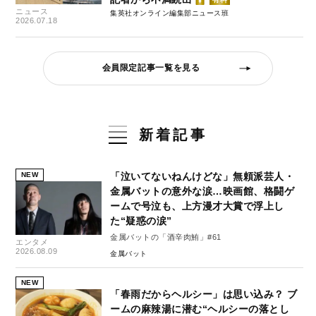
ニュース
集英社オンライン編集部ニュース班
2026.07.18
会員限定記事一覧を見る
新着記事
NEW
「泣いてないねんけどな」無頼派芸人・
金属バットの意外な涙…映画館、格闘ゲ
ームで号泣も、上方漫才大賞で浮上し
た“疑惑の涙”
金属バットの「酒辛肉鮪」#61
エンタメ
2026.08.09
金属バット
NEW
「春雨だからヘルシー」は思い込み？ ブ
ームの麻辣湯に潜む“ヘルシーの落とし