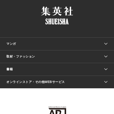
マンガ
取材・ファッション
少年マンガ
週刊少年ジャンプ
書籍
ファッション・美容
青年マンガ
ジャンプSQ.
Seventeen
週刊ヤングジャンプ
オンラインストア・その他WEBサービス
文芸・文庫・総合
芸能・情報・スポーツ
少女マンガ
Vジャンプ
non-no Web
ヤングジャンプ定期購読デジタル
すばる
Myojo
オンラインストア
りぼん
学芸・ノンフィクション・新書
最強ジャンプ
女性マンガ
@BAILA
ヤンジャン＋
小説すばる
週プレNEWS
マーガレット
集英社OTOコンテンツ
集英社 学芸編集部
少年ジャンプ＋
その他WEBサービス
クッキー
ライトノベル・ノベライズ
MAQUIA ONLINE
となりのヤングジャンプ
集英社 文芸ステーション