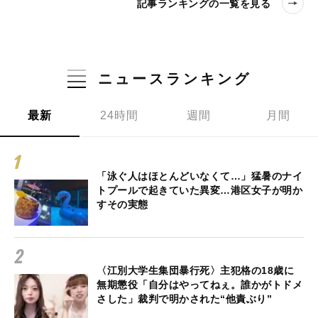
記事ランキングの一覧を見る
ニュースランキング
最新
24時間
週間
月間
「泳ぐ人はほとんどいなくて…」猛暑のナイ
トプールで起きていた異変…港区女子が明か
すその実態
〈江別大学生集団暴行死〉主犯格の18歳に
無期懲役「自分はやってねぇ。誰かがトドメ
さした」裁判で明かされた“他責ぶり”