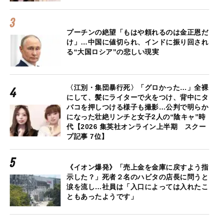
プーチンの絶望「もはや頼れるのは金正恩だ
け」…中国に値切られ、インドに振り回され
る“大国ロシア”の悲しい現実
〈江別・集団暴行死〉「グロかった…」全裸
にして、髪にライターで火をつけ、背中にタ
バコを押しつける様子も撮影…公判で明らか
になった壮絶リンチと女子2人の“陰キャ”時
代【2026 集英社オンライン上半期 スクー
プ記事 7位】
《イオン爆発》「売上金を金庫に戻すよう指
示した？」死者２名のハビタの店長に問うと
涙を流し…社員は「入口によっては入れたこ
ともあったようです」