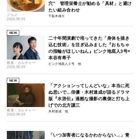
穴” 管理栄養士が勧める「具材」と避け
たい組み合わせ
グルメ
千駄木雄大
2026.08.09
NEW
二十年間演劇で培ってきた「身体を描き
込む技術」を注ぎ込みました『おもちゃ
の指輪がほしいねん』ピンク地底人3号×
本谷有希子
教養・カルチャー
ピンク地底人３号
2026.08.09
NEW
「アクションってしんどいな」本当に死
ぬ思いで…俳優・木村達成が語るドラマ
版『水滸伝』過酷な撮影の裏側と打ち上
げでの北方謙三
教養・カルチャー
木村達成
2026.08.09
「いつ加害者になるかわからない…」青