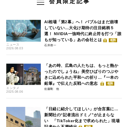
会員限定記事
AI相場「第2幕」へ！ バブルはまだ崩壊
していない…大化け期待の注目銘柄５
選！ NVIDIA一強時代に終止符を打つ「誰
もが知っている」あの会社とは
有料
ニュース
石井僚一
2026.08.03
「あの時、広島の人たちは、もっと熱か
ったのでしょうね」美空ひばりのつぶや
きに込められた平和への祈り…『一本の
鉛筆』で伝えた反戦への意志
有料
エンタメ
佐藤剛
2025.08.06
「日経に紹介してほしい」が合言葉に…
新聞社の“記者流出ドミノ”が止まらな
い 「TikToker化まで求められた」現場
記者から不満続出
有料