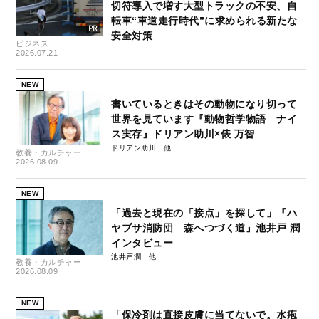
切符導入で増す大型トラックの不安、自
転車“車道走行時代”に求められる新たな
安全対策
ビジネス
2026.07.21
NEW
書いているときはその動物になり切って
世界を見ています『動物哲学物語 ナイ
ス実存』ドリアン助川×俵 万智
ドリアン助川
教養・カルチャー
2026.08.09
NEW
「過去と現在の「接点」を探して」『ハ
ヤブサ消防団 森へつづく道』池井戸 潤
インタビュー
池井戸潤
教養・カルチャー
2026.08.09
NEW
「保冷剤は直接皮膚に当てないで。水疱