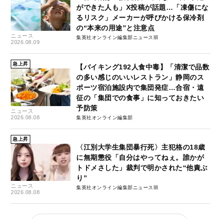
ができた人も」X投稿が話題…「凍傷にな
るリスク」メーカーが呼びかける保冷剤
の“本来の用途”と注意点
ニュース
集英社オンライン編集部ニュース班
2026.08.09
急上昇
【バイキング192人食中毒】「清潔で品数
の多い感じのいいレストラン」静岡のス
ポーツ宿泊施設内で集団発症…合宿・遠
征の「集団での食事」に知っておきたい
予防策
ニュース
2026.08.08
集英社オンライン編集部
急上昇
〈江別大学生集団暴行死〉主犯格の18歳
に無期懲役「自分はやってねぇ。誰かが
トドメさした」裁判で明かされた“他責ぶ
り”
ニュース
集英社オンライン編集部ニュース班
2026.08.08