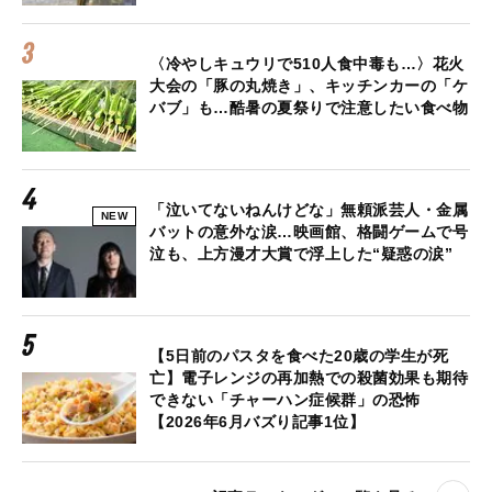
〈冷やしキュウリで510人食中毒も…〉花火
大会の「豚の丸焼き」、キッチンカーの「ケ
バブ」も…酷暑の夏祭りで注意したい食べ物
「泣いてないねんけどな」無頼派芸人・金属
NEW
バットの意外な涙…映画館、格闘ゲームで号
泣も、上方漫才大賞で浮上した“疑惑の涙”
【5日前のパスタを食べた20歳の学生が死
亡】電子レンジの再加熱での殺菌効果も期待
できない「チャーハン症候群」の恐怖
【2026年6月バズり記事1位】