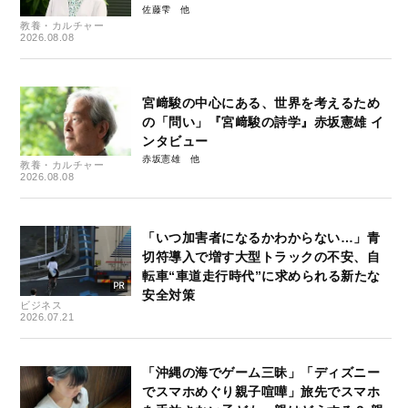
佐藤雫
教養・カルチャー
2026.08.08
宮﨑駿の中心にある、世界を考えるため
の「問い」『宮﨑駿の詩学』赤坂憲雄 イ
ンタビュー
赤坂憲雄
教養・カルチャー
2026.08.08
「いつ加害者になるかわからない…」青
切符導入で増す大型トラックの不安、自
転車“車道走行時代”に求められる新たな
安全対策
ビジネス
2026.07.21
「沖縄の海でゲーム三昧」「ディズニー
でスマホめぐり親子喧嘩」旅先でスマホ