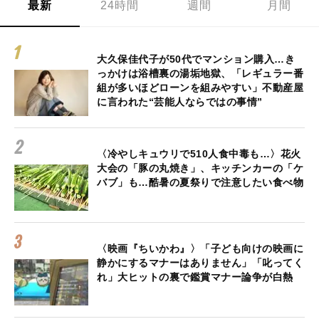
最新
24時間
週間
月間
大久保佳代子が50代でマンション購入…き
っかけは浴槽裏の湯垢地獄、「レギュラー番
組が多いほどローンを組みやすい」不動産屋
に言われた“芸能人ならではの事情”
〈冷やしキュウリで510人食中毒も…〉花火
大会の「豚の丸焼き」、キッチンカーの「ケ
バブ」も…酷暑の夏祭りで注意したい食べ物
〈映画『ちいかわ』〉「子ども向けの映画に
静かにするマナーはありません」「叱ってく
れ」大ヒットの裏で鑑賞マナー論争が白熱