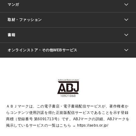
マンガ
取材・ファッション
少年マンガ
週刊少年ジャンプ
書籍
ファッション・美容
青年マンガ
ジャンプSQ.
Seventeen
週刊ヤングジャンプ
オンラインストア・その他WEBサービス
文芸・文庫・総合
芸能・情報・スポーツ
少女マンガ
Vジャンプ
non-no Web
ヤングジャンプ定期購読デジタル
すばる
Myojo
オンラインストア
りぼん
学芸・ノンフィクション・新書
最強ジャンプ
女性マンガ
@BAILA
ヤンジャン＋
小説すばる
週プレNEWS
マーガレット
集英社OTOコンテンツ
集英社 学芸編集部
少年ジャンプ＋
その他WEBサービス
クッキー
ライトノベル・ノベライズ
MAQUIA ONLINE
となりのヤングジャンプ
集英社 文芸ステーション
週プレ グラジャパ！
別冊マーガレット
SHUEISHA MANGA-ART HERITAGE
集英社 ビジネス書
ゼブラック
ココハナ
SHUEISHA ADNAVI
SPUR.JP
集英社Webマガジン Cobalt
グランドジャンプ
web 集英社文庫
キッズ
web Sportiva
マンガMee
ジャンプキャラクターズストア
集英社新書
ジャンプルーキー！
月刊オフィスユー
ＡＢＪマークは、この電子書店・電子書籍配信サービスが、著作権者か
EDITOR'S LAB
LEE
集英社オレンジ文庫
ウルトラジャンプ
青春と読書
パラスポ＋！
らコンテンツ使用許諾を得た正規版配信サービスであることを示す登録
集英社みらい文庫
リマコミ＋
HAPPY PLUS STORE
集英社新書プラス
ジャンプTOON
商標（登録番号 第6091713号）です。ABJマークの詳細、ABJマークを
Marisol
シフォン文庫
アジア人物史
S-KIDS.LAND
マンガMeets
掲示しているサービスの一覧はこちら →
https://aebs.or.jp/
shueisha vox
よみタイ
S-MANGA
Web éclat
ダッシュエックス文庫