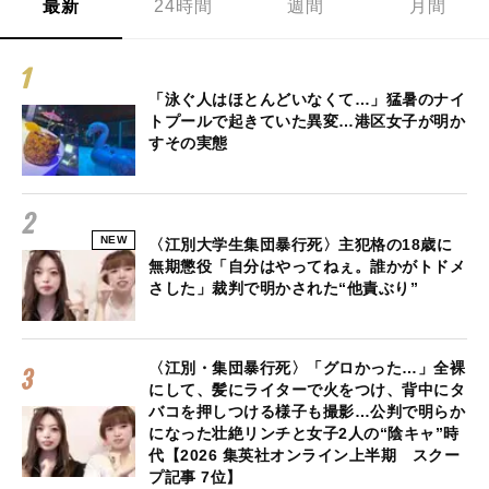
最新
24時間
週間
月間
「泳ぐ人はほとんどいなくて…」猛暑のナイ
トプールで起きていた異変…港区女子が明か
すその実態
NEW
〈江別大学生集団暴行死〉主犯格の18歳に
無期懲役「自分はやってねぇ。誰かがトドメ
さした」裁判で明かされた“他責ぶり”
〈江別・集団暴行死〉「グロかった…」全裸
にして、髪にライターで火をつけ、背中にタ
バコを押しつける様子も撮影…公判で明らか
になった壮絶リンチと女子2人の“陰キャ”時
代【2026 集英社オンライン上半期 スクー
プ記事 7位】