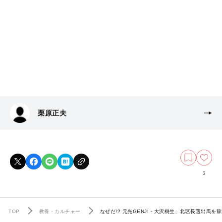
栗原正夫
3
TOP
教養・カルチャー
なぜだ!? 元光GENJI・大沢樹生、北区長選出