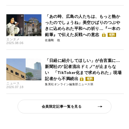
「あの時、広島の人たちは、もっと熱か
ったのでしょうね」美空ひばりのつぶや
きに込められた平和への祈り…『一本の
鉛筆』で伝えた反戦への意志
有料
エンタメ
佐藤剛
2025.08.06
「日経に紹介してほしい」が合言葉に…
新聞社の“記者流出ドミノ”が止まらな
い 「TikToker化まで求められた」現場
記者から不満続出
有料
ニュース
集英社オンライン編集部ニュース班
2026.07.18
会員限定記事一覧を見る