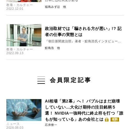
日本には社民党がある
教養・カルチャー
福島みずほ
2022.12.01
政治取材では「騙される方が悪い」!? 記
者の仕事の実態とは
『朝日新聞政治部』著者・鮫島浩氏インタビュー
【中編】
鮫島浩
教養・カルチャー
2022.09.13
会員限定記事
AI相場「第2幕」へ！ バブルはまだ崩壊
していない…大化け期待の注目銘柄５
選！ NVIDIA一強時代に終止符を打つ「誰
もが知っている」あの会社とは
有料
ニュース
石井僚一
2026.08.03