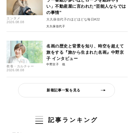
ラー番組が多いほどローンを組みやす
い」不動産屋に言われた“芸能人ならでは
の事情”
エンタメ
大久保佳代子のほどほどな毎日#22
2026.08.08
大久保佳代子
名画の歴史と背景を知り、時空を超えて
旅をする『旅から生まれた名画』中野京
子 インタビュー
中野京子
教養・カルチャー
2026.08.08
新着記事一覧を見る
記事ランキング