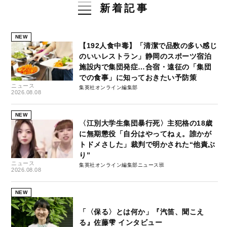
新着記事
NEW
【192人食中毒】「清潔で品数の多い感じ
のいいレストラン」静岡のスポーツ宿泊
施設内で集団発症…合宿・遠征の「集団
での食事」に知っておきたい予防策
ニュース
集英社オンライン編集部
2026.08.08
NEW
〈江別大学生集団暴行死〉主犯格の18歳
に無期懲役「自分はやってねぇ。誰かが
トドメさした」裁判で明かされた“他責ぶ
り”
ニュース
集英社オンライン編集部ニュース班
2026.08.08
NEW
「〈保る〉とは何か」『汽笛、聞こえ
る』佐藤雫 インタビュー