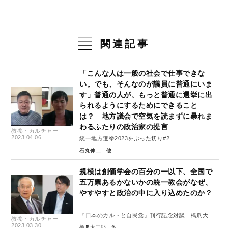
関連記事
「こんな人は一般の社会で仕事できな
い。でも、そんなのが議員に普通にいま
す」普通の人が、もっと普通に選挙に出
られるようにするためにできること
は？ 地方議会で空気を読まずに暴れま
わるふたりの政治家の提言
教養・カルチャー
2023.04.06
統一地方選挙2023をぶった切り#2
石丸伸二
規模は創価学会の百分の一以下、全国で
五万票あるかないかの統一教会がなぜ、
やすやすと政治の中に入り込めたのか？
『日本のカルトと自民党』刊行記念対談 橋爪大三
教養・カルチャー
郎×菅野完
2023.03.30
橋爪大三郎