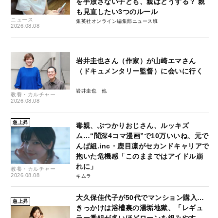
を手放さない子ども、親はどうする？ 親
も見直したい3つのルール
ニュース
集英社オンライン編集部ニュース班
2026.08.08
岩井圭也さん（作家）が山崎エマさん
（ドキュメンタリー監督）に会いに行く
岩井圭也
教養・カルチャー
2026.08.08
急上昇
毒親、ぶつかりおじさん、ルッキズ
ム…“闇深4コマ漫画”で10万いいね、元で
んぱ組.inc・鹿目凛がセカンドキャリアで
抱いた危機感「このままではアイドル崩
れに」
教養・カルチャー
2026.08.08
キムラ
大久保佳代子が50代でマンション購入…
急上昇
きっかけは浴槽裏の湯垢地獄、「レギュ