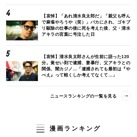
【哀悼】「あれ清水良太郎だ」「親父も呼ん
で麻雀やろうや（笑）」バカにされ、ゴキブ
リ駆除の仕事の後に死を考えた後、父・清水
アキラの言葉に号泣した日
【哀悼】清水良太郎さんが生前に語った120
分。覚せい剤で逮捕、妻暴行、父アキラとの
関係、闇カジノ…「逮捕されても最初は『や
べえ』って軽くしか考えてなくて…」
ニュースランキングの一覧を見る
漫画ランキング