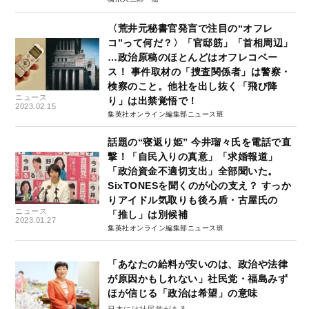
〈荒井元秘書官発言で注目の“オフレ
コ”って何だ？〉「官邸筋」「首相周辺」
…政治原稿のほとんどはオフレコベー
ス！ 事件取材の「捜査関係者」は警察・
検察のこと。他社を出し抜く「飛び降
ニュース
り」は出禁覚悟で！
2023.02.15
集英社オンライン編集部ニュース班
話題の“寝返り姫” 今井瑠々氏を電話で直
撃！「自民入りの真意」「求婚報道」
「政治資金不適切支出」全部聞いた。
SixTONESを聞くのが心の支え？ すっか
りアイドル気取りも後ろ盾・古屋氏の
ニュース
「推し」は別候補
2023.01.27
集英社オンライン編集部ニュース班
「あなたの給料が安いのは、政治や法律
が原因かもしれない」社民党・福島みず
ほが信じる「政治は希望」の意味