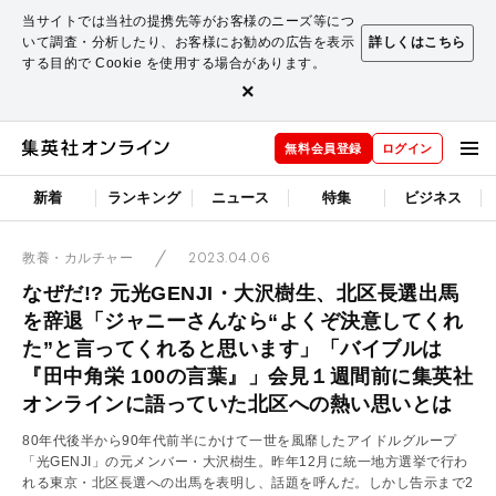
当サイトでは当社の提携先等がお客様のニーズ等につ
いて調査・分析したり、お客様にお勧めの広告を表示
詳しくはこちら
する目的で Cookie を使用する場合があります。
×
無料会員登録
ログイン
新着
ランキング
ニュース
特集
ビジネス
2023.04.06
教養・カルチャー
なぜだ!? 元光GENJI・大沢樹生、北区長選出馬
を辞退「ジャニーさんなら“よくぞ決意してくれ
た”と言ってくれると思います」「バイブルは
『田中角栄 100の言葉』」会見１週間前に集英社
オンラインに語っていた北区への熱い思いとは
80年代後半から90年代前半にかけて一世を風靡したアイドルグループ
「光GENJI」の元メンバー・大沢樹生。昨年12月に統一地方選挙で行わ
れる東京・北区長選への出馬を表明し、話題を呼んだ。しかし告示まで2