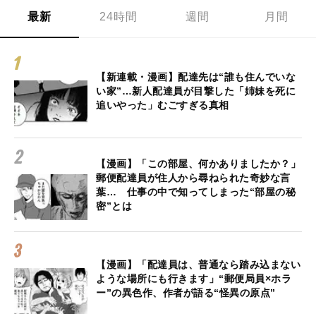
最新
24時間
週間
月間
【新連載・漫画】配達先は“誰も住んでいな
い家”…新人配達員が目撃した「姉妹を死に
追いやった」むごすぎる真相
【漫画】「この部屋、何かありましたか？」
郵便配達員が住人から尋ねられた奇妙な言
葉… 仕事の中で知ってしまった“部屋の秘
密”とは
【漫画】「配達員は、普通なら踏み込まない
ような場所にも行きます」“郵便局員×ホラ
ー”の異色作、作者が語る“怪異の原点”