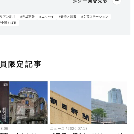
タグ一覧を見る
ドリアン助川
#赤坂憲雄
#エッセイ
#青春と読書
#文芸ステーション
#小説すばる
員限定記事
08.06
ニュース
2026.07.18