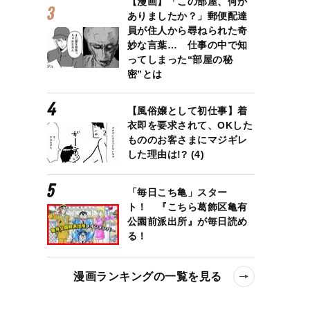
【漫画】「この部屋、何か
ありましたか？」郵便配達
員が住人から尋ねられた奇
妙な言葉… 仕事の中で知
ってしまった“部屋の秘
密”とは
【風俗嬢として初仕事】着
衣即を要求されて、OKした
もののお客さまにマジギレ
した理由は!? (4)
「毎日こち亀」スター
ト！ 『こちら葛飾区亀有
公園前派出所』が毎日読め
る！
漫画ランキングの一覧を見る