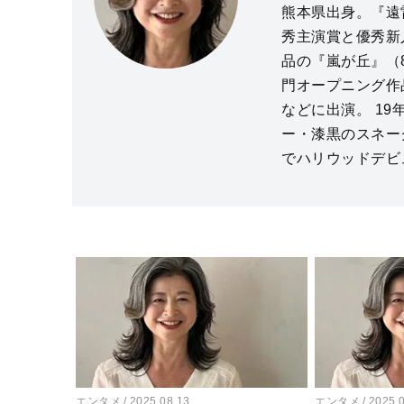
熊本県出身。『遠
秀主演賞と優秀新
品の『嵐が丘』（
門オープニング作
などに出演。 19
ー・漆黒のスネー
でハリウッドデビ
エンタメ
2025.08.13
エンタメ
2025.