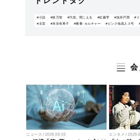
トレンドタグ
#小説
#俵万智
#汽笛、聞こえる
#佐藤雫
#池井戸潤
#
#文芸
#本谷有希子
#教養･カルチャー
#ピンク地底人３号
会
ニュース
2026.08.03
エンタメ
2025.