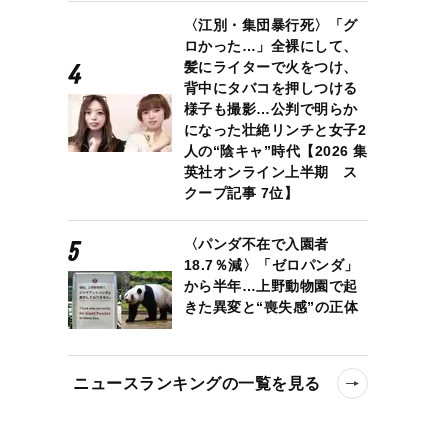
〈江別・集団暴行死〉「グ
ロかった…」全裸にして、
髪にライターで火をつけ、
背中にタバコを押しつける
様子も撮影…公判で明らか
になった壮絶リンチと女子2
人の“陰キャ”時代【2026 集
英社オンライン上半期 ス
クープ記事 7位】
〈パンダ不在で入園者
18.7％減〉「ゼロパンダ」
から半年…上野動物園で起
きた異変と“喪失感”の正体
ニュースランキングの一覧を見る