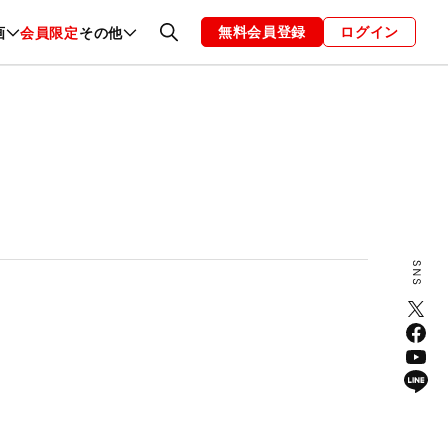
無料会員登録
ログイン
画
会員限定
その他
ファッション
恋愛・結婚
編集部
お知らせ