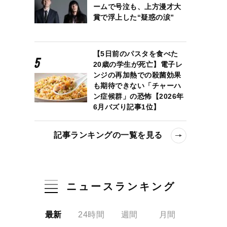
ームで号泣も、上方漫才大
賞で浮上した“疑惑の涙”
【5日前のパスタを食べた
20歳の学生が死亡】電子レ
ンジの再加熱での殺菌効果
も期待できない「チャーハ
ン症候群」の恐怖【2026年
6月バズり記事1位】
記事ランキングの一覧を見る
ニュースランキング
最新
24時間
週間
月間