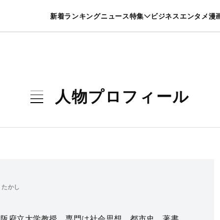
特集一覧を見る
漫画一覧を見る
新着
ランキング
ニュース
特集
ビジネス
エンタメ
漫
養・カルチャー
暮らし
スポーツ
ヘルスケア
美容
グルメ
人物プロフィール
 たかし
。大阪府立大学教授。専門は社会思想、都市史。著書