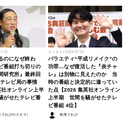
07.31
エンタメ
2026.07.31
るのになぜ終わ
バラエティ“平成リメイク”の
ビ番組打ち切りの
功罪…なぜ復活した『炎チャ
間研究所』最終回
レ』は別物に見えたのか 当
たテレビ局の事情
時の番組と決定的に違ってい
集英社オンライン上半
た点【2026 集英社オンライン
騒がせたテレビ番
上半期 世間を騒がせたテレ
ビ番組 4位】
（てれびのスキマ）
飲用てれび