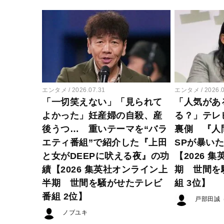
エンタメ
2026.07.31
エンタメ
2026.
「一切笑えない」「見られて
「人気があ
よかった」妊産婦の自殺、産
る？」テレ
後うつ… 重いテーマを“バラ
裏側 『人
エティ番組”で紹介した『上田
SPが暴い
と女がDEEPに吠える夜』の功
【2026 
績【2026 集英社オンライン上
期 世間を
半期 世間を騒がせたテレビ
組 3位】
番組 2位】
戸部田誠
ノブユキ