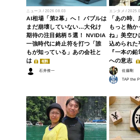
ニュース
2026.08.03
エンタメ
2025.
AI相場「第2幕」へ！ バブルは
「あの時、
まだ崩壊していない…大化け
もっと熱か
期待の注目銘柄５選！ NVIDIA
ね」美空ひ
一強時代に終止符を打つ「誰
込められた
もが知っている」あの会社と
『一本の鉛
は
への意志
有料
石井僚一
佐藤剛
TAP the 