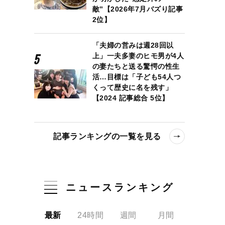
敵”【2026年7月バズり記事
2位】
「夫婦の営みは週28回以
上」一夫多妻のヒモ男が4人
の妻たちと送る驚愕の性生
活…目標は「子ども54人つ
くって歴史に名を残す」
【2024 記事総合 5位】
記事ランキングの一覧を見る
ニュースランキング
最新
24時間
週間
月間