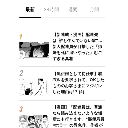
最新
24時間
週間
月間
【新連載・漫画】配達先
は“誰も住んでいない家”…
新人配達員が目撃した「姉
妹を死に追いやった」むご
すぎる真相
【風俗嬢として初仕事】着
衣即を要求されて、OKした
もののお客さまにマジギレ
した理由は!? (4)
【漫画】「配達員は、普通
なら踏み込まないような場
所にも行きます」“郵便局員
×ホラー”の異色作、作者が