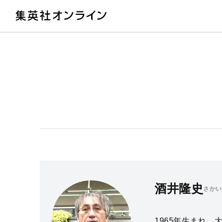
教
酒井隆史
さかい
1965年生まれ