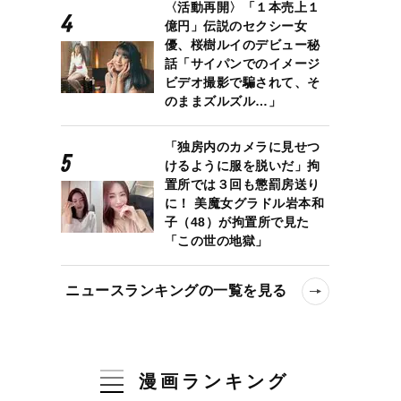
〈活動再開〉「１本売上１
億円」伝説のセクシー女
優、桜樹ルイのデビュー秘
話「サイパンでのイメージ
ビデオ撮影で騙されて、そ
のままズルズル…」
「独房内のカメラに見せつ
けるように服を脱いだ」拘
置所では３回も懲罰房送り
に！ 美魔女グラドル岩本和
子（48）が拘置所で見た
「この世の地獄」
ニュースランキングの一覧を見る
漫画ランキング