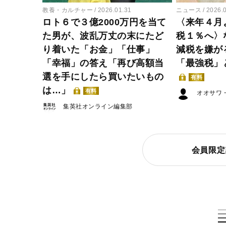
教養・カルチャー
2026.01.31
ニュース
2026.
ロト６で３億2000万円を当て
〈来年４月
た男が、波乱万丈の末にたど
税１％へ〉
り着いた「お金」「仕事」
減税を嫌が
「幸福」の答え「再び高額当
「最強税」
選を手にしたら買いたいもの
有料
は…」
有料
オオサワ
集英社オンライン編集部
会員限定