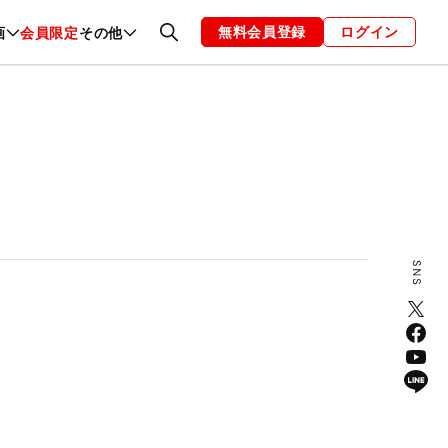
無料会員登録
ログイン
画
会員限定
その他
ファッション
恋愛・結婚
編集部
お知らせ