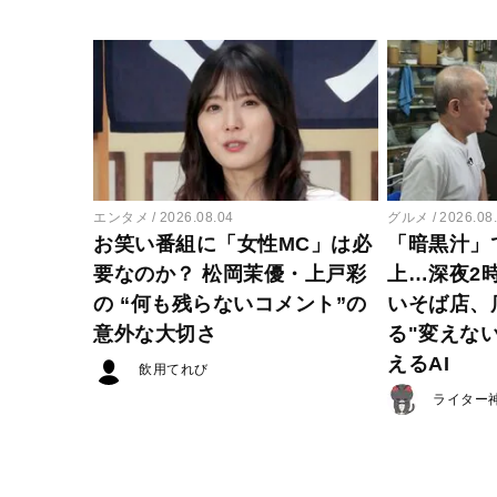
エンタメ
2026.08.04
グルメ
2026.08
お笑い番組に「女性MC」は必
「暗黒汁」
要なのか？ 松岡茉優・上戸彩
上…深夜2
の “何も残らないコメント”の
いそば店、
意外な大切さ
る"変えな
えるAI
飲用てれび
ライター