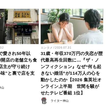
.02
エンタメ
2026.07.31
で愛され50年以
31歳・年収370万円の失恋が歴
時開店の老舗立ち食
代最高再生回数に…『ザ・ノ
店主が守り続け
ンフィクション』なぜ“何も起
い味"と裏で店を支
きない婚活”が114万人の心を
動かしたのか【2026 集英社オ
ンライン上半期 世間を騒が
神山
せたテレビ番組 1位】
ライター神山