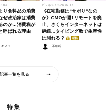
02.03
ビジネス
2026.07.17
より食料品の消費
《在宅勤務は“サボり”なの
なぜ政治家は消費
か》GMOが週1リモートを廃
るのか…消費税が
止、さくらインターネットは
と呼ばれる理由
継続…タイピング数で生産性
は測れる？
有料
・キヌヨ
不破聡
記事一覧を見る
特集