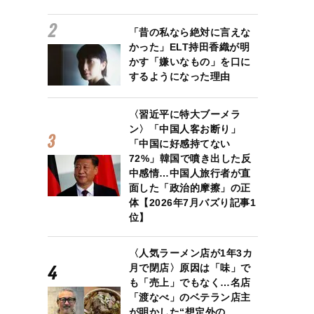
「昔の私なら絶対に言えな
かった」ELT持田香織が明
かす「嫌いなもの」を口に
するようになった理由
〈習近平に特大ブーメラ
ン〉「中国人客お断り」
「中国に好感持てない
72%」韓国で噴き出した反
中感情…中国人旅行者が直
面した「政治的摩擦」の正
体【2026年7月バズり記事1
位】
〈人気ラーメン店が1年3カ
月で閉店〉原因は「味」で
も「売上」でもなく…名店
「渡なべ」のベテラン店主
が明かした“想定外の