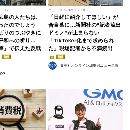
08.06
ニュース
2026.07.18
広島の人たちは、
「日経に紹介してほしい」が
ったのでしょう
合言葉に…新聞社の“記者流出
ばりのつぶやきに
ドミノ”が止まらない
平和への祈り…
「TikToker化まで求められ
筆』で伝えた反戦
た」現場記者から不満続出
有料
有料
集英社オンライン編集部ニュース班
POP