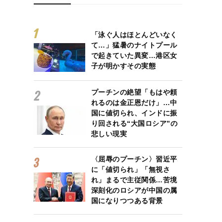
「泳ぐ人はほとんどいなく
て…」猛暑のナイトプール
で起きていた異変…港区女
子が明かすその実態
プーチンの絶望「もはや頼
れるのは金正恩だけ」…中
国に値切られ、インドに振
り回される“大国ロシア”の
悲しい現実
〈屈辱のプーチン〉習近平
に「値切られ」「無視さ
れ」まるで主従関係…苦境
深刻化のロシアが中国の属
国になりつつある背景