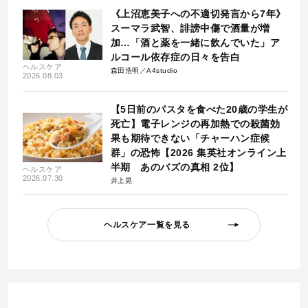
《上沼恵美子への不適切発言から7年》
スーマラ武智、誹謗中傷で酒量が増
加…「酒と薬を一緒に飲んでいた」ア
ルコール依存症の日々を告白
ヘルスケア
森田浩明／A4studio
2026.08.03
【5日前のパスタを食べた20歳の学生が
死亡】電子レンジの再加熱での殺菌効
果も期待できない「チャーハン症候
群」の恐怖【2026 集英社オンライン上
半期 あのバズの真相 2位】
ヘルスケア
2026.07.30
井上晃
ヘルスケア一覧を見る