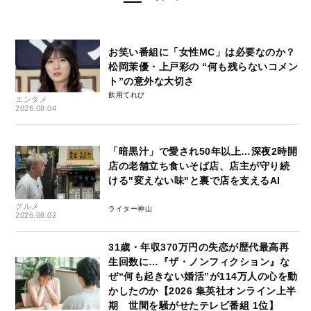
お笑い番組に「女性MC」は必要なのか？
松岡茉優・上戸彩の “何も残らないコメン
ト”の意外な大切さ
飲用てれび
エンタメ
2026.08.04
「暗黒汁」で愛され50年以上…深夜2時開
店の老舗立ち食いそば店、店主が守り続
ける"変えない味"と裏で店を支えるAI
グルメ
ライター神山
2026.08.02
31歳・年収370万円の失恋が歴代最高再
生回数に…『ザ・ノンフィクション』な
ぜ“何も起きない婚活”が114万人の心を動
かしたのか【2026 集英社オンライン上半
期 世間を騒がせたテレビ番組 1位】