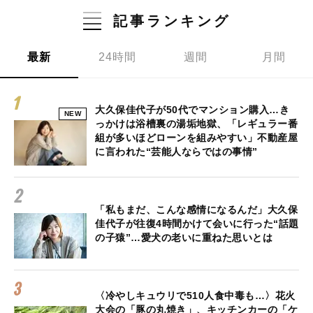
記事ランキング
最新
24時間
週間
月間
大久保佳代子が50代でマンション購入…き
NEW
っかけは浴槽裏の湯垢地獄、「レギュラー番
組が多いほどローンを組みやすい」不動産屋
に言われた“芸能人ならではの事情”
「私もまだ、こんな感情になるんだ」大久保
佳代子が往復4時間かけて会いに行った“話題
の子猿”…愛犬の老いに重ねた思いとは
〈冷やしキュウリで510人食中毒も…〉花火
大会の「豚の丸焼き」、キッチンカーの「ケ