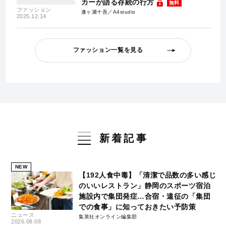
カーが語る存続の行方
無料
ファッション
逢ヶ瀬十吾／A4studio
2025.12.14
ファッション一覧を見る
新着記事
NEW
【192人食中毒】「清潔で品数の多い感じ
のいいレストラン」静岡のスポーツ宿泊
施設内で集団発症…合宿・遠征の「集団
での食事」に知っておきたい予防策
ニュース
集英社オンライン編集部
2026.08.08