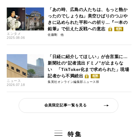
「あの時、広島の人たちは、もっと熱か
ったのでしょうね」美空ひばりのつぶや
きに込められた平和への祈り…『一本の
鉛筆』で伝えた反戦への意志
有料
エンタメ
佐藤剛
2025.08.06
「日経に紹介してほしい」が合言葉に…
新聞社の“記者流出ドミノ”が止まらな
い 「TikToker化まで求められた」現場
記者から不満続出
有料
ニュース
集英社オンライン編集部ニュース班
2026.07.18
会員限定記事一覧を見る
特集