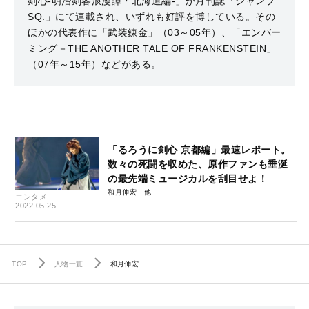
剣心‐明治剣客浪漫譚・北海道編‐」が月刊誌「ジャンプ
SQ.」にて連載され、いずれも好評を博している。その
ほかの代表作に「武装錬金」（03～05年）、「エンバー
ミング－THE ANOTHER TALE OF FRANKENSTEIN」
（07年～15年）などがある。
「るろうに剣心 京都編」最速レポート。
数々の死闘を収めた、原作ファンも垂涎
の最先端ミュージカルを刮目せよ！
和月伸宏
エンタメ
2022.05.25
TOP
人物一覧
和月伸宏