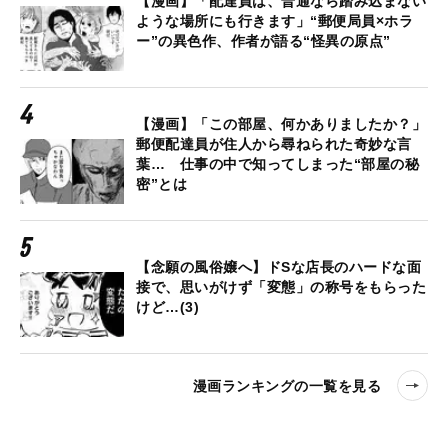
【漫画】「配達員は、普通なら踏み込まない
ような場所にも行きます」“郵便局員×ホラ
ー”の異色作、作者が語る“怪異の原点”
【漫画】「この部屋、何かありましたか？」
郵便配達員が住人から尋ねられた奇妙な言
葉… 仕事の中で知ってしまった“部屋の秘
密”とは
【念願の風俗嬢へ】ドSな店長のハードな面
接で、思いがけず「変態」の称号をもらった
けど…(3)
漫画ランキングの一覧を見る