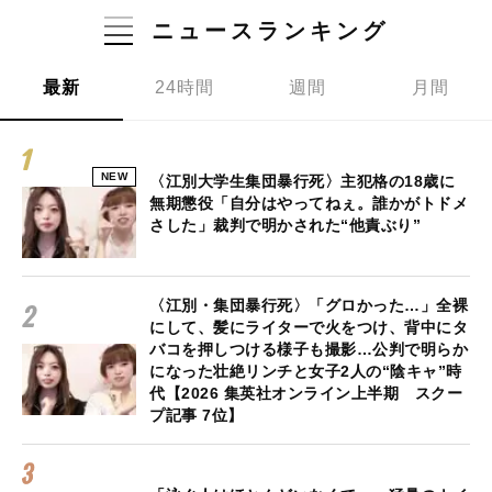
ニュースランキング
最新
24時間
週間
月間
NEW
〈江別大学生集団暴行死〉主犯格の18歳に
無期懲役「自分はやってねぇ。誰かがトドメ
さした」裁判で明かされた“他責ぶり”
〈江別・集団暴行死〉「グロかった…」全裸
にして、髪にライターで火をつけ、背中にタ
バコを押しつける様子も撮影…公判で明らか
になった壮絶リンチと女子2人の“陰キャ”時
代【2026 集英社オンライン上半期 スクー
プ記事 7位】