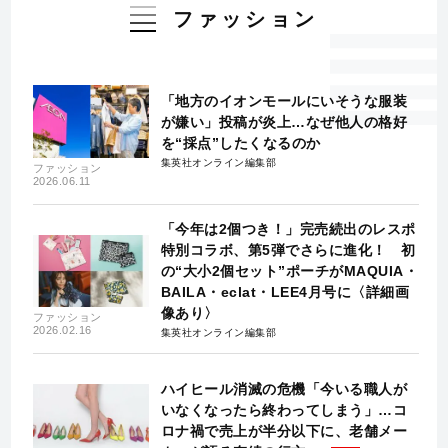
ファッション
「地方のイオンモールにいそうな服装
が嫌い」投稿が炎上…なぜ他人の格好
を“採点”したくなるのか
集英社オンライン編集部
ファッション
2026.06.11
「今年は2個つき！」完売続出のレスポ
特別コラボ、第5弾でさらに進化！ 初
の“大小2個セット”ポーチがMAQUIA・
BAILA・eclat・LEE4月号に〈詳細画
像あり〉
ファッション
2026.02.16
集英社オンライン編集部
ハイヒール消滅の危機「今いる職人が
いなくなったら終わってしまう」…コ
ロナ禍で売上が半分以下に、老舗メー