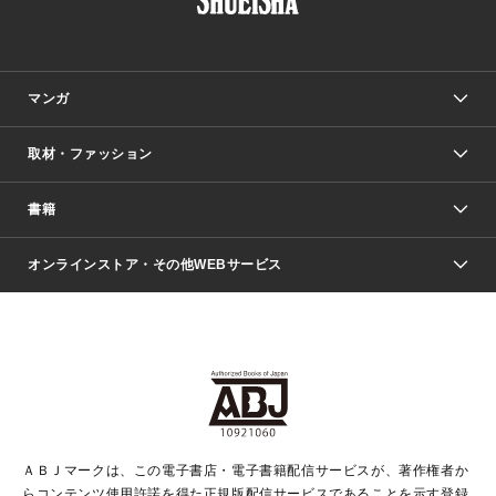
マンガ
取材・ファッション
少年マンガ
週刊少年ジャンプ
書籍
ファッション・美容
青年マンガ
ジャンプSQ.
Seventeen
週刊ヤングジャンプ
オンラインストア・その他WEBサービス
文芸・文庫・総合
芸能・情報・スポーツ
少女マンガ
Vジャンプ
non-no Web
ヤングジャンプ定期購読デジタル
すばる
Myojo
オンラインストア
りぼん
学芸・ノンフィクション・新書
最強ジャンプ
女性マンガ
@BAILA
ヤンジャン＋
小説すばる
週プレNEWS
マーガレット
集英社OTOコンテンツ
集英社 学芸編集部
少年ジャンプ＋
その他WEBサービス
クッキー
ライトノベル・ノベライズ
MAQUIA ONLINE
となりのヤングジャンプ
集英社 文芸ステーション
週プレ グラジャパ！
別冊マーガレット
SHUEISHA MANGA-ART HERITAGE
集英社 ビジネス書
ゼブラック
ココハナ
SHUEISHA ADNAVI
SPUR.JP
集英社Webマガジン Cobalt
グランドジャンプ
web 集英社文庫
キッズ
web Sportiva
マンガMee
ジャンプキャラクターズストア
集英社新書
ジャンプルーキー！
月刊オフィスユー
ＡＢＪマークは、この電子書店・電子書籍配信サービスが、著作権者か
EDITOR'S LAB
LEE
集英社オレンジ文庫
ウルトラジャンプ
青春と読書
パラスポ＋！
らコンテンツ使用許諾を得た正規版配信サービスであることを示す登録
集英社みらい文庫