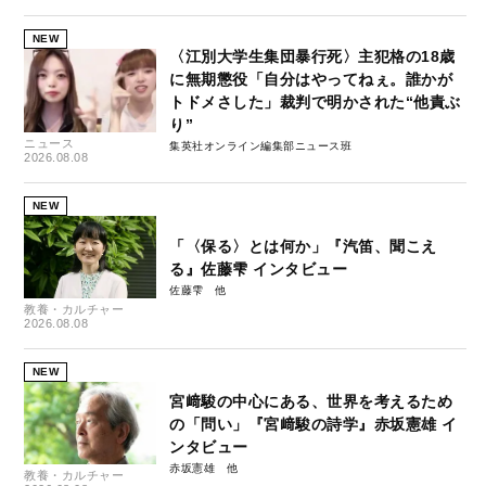
NEW
〈江別大学生集団暴行死〉主犯格の18歳
に無期懲役「自分はやってねぇ。誰かが
トドメさした」裁判で明かされた“他責ぶ
り”
ニュース
集英社オンライン編集部ニュース班
2026.08.08
NEW
「〈保る〉とは何か」『汽笛、聞こえ
る』佐藤雫 インタビュー
佐藤雫
教養・カルチャー
2026.08.08
NEW
宮﨑駿の中心にある、世界を考えるため
の「問い」『宮﨑駿の詩学』赤坂憲雄 イ
ンタビュー
赤坂憲雄
教養・カルチャー