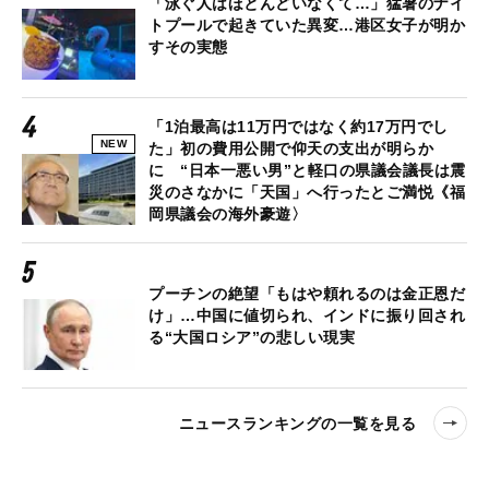
「泳ぐ人はほとんどいなくて…」猛暑のナイ
トプールで起きていた異変…港区女子が明か
すその実態
「1泊最高は11万円ではなく約17万円でし
NEW
た」初の費用公開で仰天の支出が明らか
に “日本一悪い男”と軽口の県議会議長は震
災のさなかに「天国」へ行ったとご満悦《福
岡県議会の海外豪遊〉
プーチンの絶望「もはや頼れるのは金正恩だ
け」…中国に値切られ、インドに振り回され
る“大国ロシア”の悲しい現実
ニュースランキングの一覧を見る