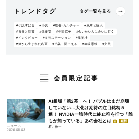
トレンドタグ
タグ一覧を見る
#小説すばる
#小説
#教養･カルチャー
#風車と巨人
#青春と読書
#佐藤雫
#中野京子
#会いたい人に会いに行く
#インタビュー
#文芸ステーション
#集英社
#旅から生まれた名画
#汽笛、聞こえる
#赤坂憲雄
#文芸
会員限定記事
AI相場「第2幕」へ！ バブルはまだ崩壊
していない…大化け期待の注目銘柄５
選！ NVIDIA一強時代に終止符を打つ「誰
もが知っている」あの会社とは
有料
ニュース
石井僚一
2026.08.03