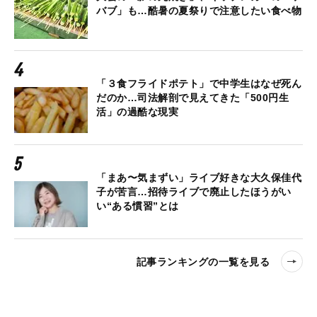
バブ」も…酷暑の夏祭りで注意したい食べ物
「３食フライドポテト」で中学生はなぜ死ん
だのか…司法解剖で見えてきた「500円生
活」の過酷な現実
「まあ〜気まずい」ライブ好きな大久保佳代
子が苦言…招待ライブで廃止したほうがい
い“ある慣習”とは
記事ランキングの一覧を見る