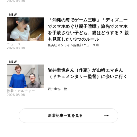
2026.08.08
NEW
「沖縄の海でゲーム三昧」「ディズニー
でスマホめぐり親子喧嘩」旅先でスマホ
を手放さない子ども、親はどうする？ 親
も見直したい3つのルール
ニュース
集英社オンライン編集部ニュース班
2026.08.08
NEW
岩井圭也さん（作家）が山崎エマさん
（ドキュメンタリー監督）に会いに行く
岩井圭也
教養・カルチャー
2026.08.08
新着記事一覧を見る