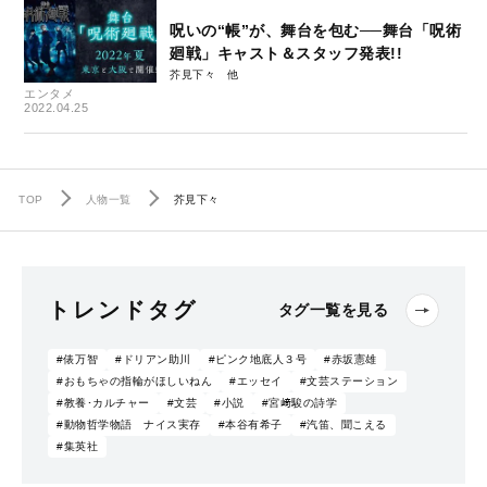
呪いの“帳”が、舞台を包む──舞台「呪術
廻戦」キャスト＆スタッフ発表!!
芥見下々
エンタメ
2022.04.25
TOP
人物一覧
芥見下々
トレンドタグ
タグ一覧を見る
#俵万智
#ドリアン助川
#ピンク地底人３号
#赤坂憲雄
#おもちゃの指輪がほしいねん
#エッセイ
#文芸ステーション
#教養･カルチャー
#文芸
#小説
#宮﨑駿の詩学
#動物哲学物語 ナイス実存
#本谷有希子
#汽笛、聞こえる
#集英社