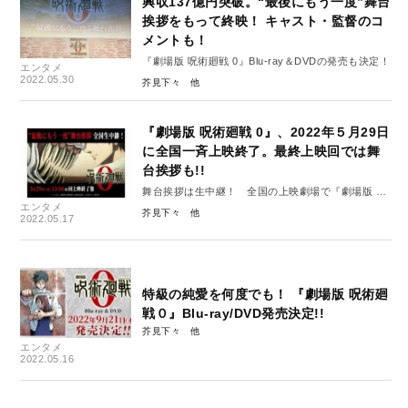
興収137億円突破。“最後にもう一度”舞台
挨拶をもって終映！ キャスト・監督のコ
メントも！
『劇場版 呪術廻戦 0』Blu-ray＆DVDの発売も決定！
エンタメ
2022.05.30
芥見下々
『劇場版 呪術廻戦 0』、2022年５月29日
に全国一斉上映終了。最終上映回では舞
台挨拶も!!
舞台挨拶は生中継！ 全国の上映劇場で『劇場版 呪
エンタメ
術廻戦 0』の終映を見届けよう
芥見下々
2022.05.17
特級の純愛を何度でも！ 『劇場版 呪術廻
戦０』Blu-ray/DVD発売決定!!
芥見下々
エンタメ
2022.05.16