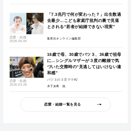
「7.3兆円で何が変わった？」出生数過
去最少…こども家庭庁批判の裏で見落
とされる“若者が結婚できない現実”
恋愛・結婚
集英社オンライン編集部
2026.06.04
16歳で母、30歳でバツ３、36歳で祖母
に…シングルマザーが３度の離婚で気
づいた交際時の“見逃してはいけない違
和感”
バツ３の３児ママ#2
恋愛・結婚
2026.03.28
木下未希
恋愛・結婚一覧を見る