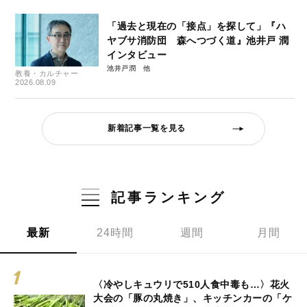
「過去と現在の「接点」を探して」『ハ
ヤブサ消防団 森へつづく道』池井戸 潤
インタビュー
池井戸潤
教養・カルチャー
2026.08.09
新着記事一覧を見る
記事ランキング
最新
24時間
週間
月間
〈冷やしキュウリで510人食中毒も…〉花火
大会の「豚の丸焼き」、キッチンカーの「ケ