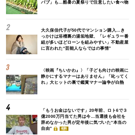
バブ」も…酷暑の夏祭りで注意したい食べ物
大久保佳代子が50代でマンション購入…き
っかけは浴槽裏の湯垢地獄、「レギュラー番
組が多いほどローンを組みやすい」不動産屋
に言われた“芸能人ならではの事情”
〈映画『ちいかわ』〉「子ども向けの映画に
静かにするマナーはありません」「叱ってく
れ」大ヒットの裏で鑑賞マナー論争が白熱
「もうお金はないです」20年前、ロト6で３
億2000万円当てた男は今…当選後も会社を
辞めなかった男が定年後に気づいた“本当の
自由”
有料