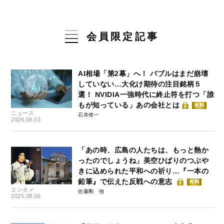
会員限定記事
AI相場「第2幕」へ！ バブルはまだ崩壊
していない…大化け期待の注目銘柄５
選！ NVIDIA一強時代に終止符を打つ「誰
もが知っている」あの会社とは
有料
ニュース
石井僚一
2026.08.03
「あの時、広島の人たちは、もっと熱か
ったのでしょうね」美空ひばりのつぶや
きに込められた平和への祈り…『一本の
鉛筆』で伝えた反戦への意志
有料
エンタメ
佐藤剛
2025.08.06