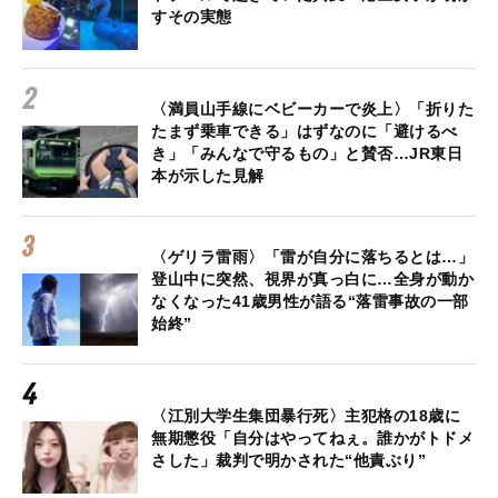
すその実態
〈満員山手線にベビーカーで炎上〉「折りた
たまず乗車できる」はずなのに「避けるべ
き」「みんなで守るもの」と賛否…JR東日
本が示した見解
〈ゲリラ雷雨〉「雷が自分に落ちるとは…」
登山中に突然、視界が真っ白に…全身が動か
なくなった41歳男性が語る“落雷事故の一部
始終”
〈江別大学生集団暴行死〉主犯格の18歳に
無期懲役「自分はやってねぇ。誰かがトドメ
さした」裁判で明かされた“他責ぶり”