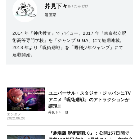
芥見下々
あくたみ げげ
漫画家
2014 年『神代捜査』でデビュー。2017 年『東京都立呪
術高等専門学校』を「ジャンプ GIGA」にて短期連載。
2018 年より『呪術廻戦』を「週刊少年ジャンプ」にて
連載開始。
ユニバーサル・スタジオ・ジャパンにTV
アニメ『呪術廻戦』のアトラクションが
顕現!!
芥見下々
エンタメ
2022.06.20
『劇場版 呪術廻戦 0』：公開157日間で