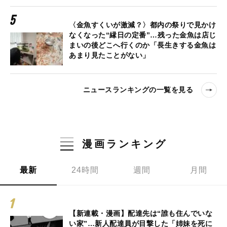
〈金魚すくいが激減？〉都内の祭りで見かけ
なくなった“縁日の定番”…残った金魚は店じ
まいの後どこへ行くのか「長生きする金魚は
あまり見たことがない」
ニュースランキングの一覧を見る
漫画ランキング
最新
24時間
週間
月間
【新連載・漫画】配達先は“誰も住んでいな
い家”…新人配達員が目撃した「姉妹を死に