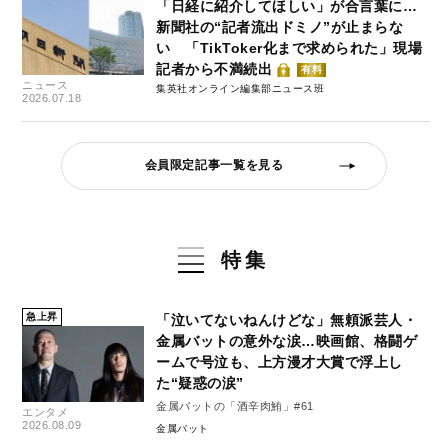
「日経に紹介してほしい」が合言葉に…
新聞社の“記者流出ドミノ”が止まらな
い 「TikToker化まで求められた」現場
記者から不満続出
有料
ニュース
集英社オンライン編集部ニュース班
2026.07.18
会員限定記事一覧を見る
特集
急上昇
「泣いてないねんけどな」無頼派芸人・
金属バットの意外な涙…映画館、格闘ゲ
ームで号泣も、上方漫才大賞で浮上し
た“疑惑の涙”
金属バットの「酒辛肉鮪」#61
エンタメ
2026.08.09
金属バット