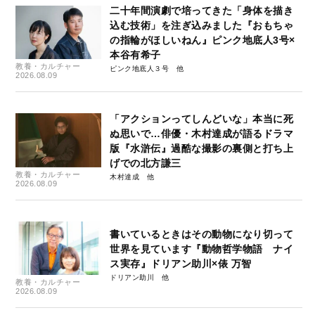
二十年間演劇で培ってきた「身体を描き
込む技術」を注ぎ込みました『おもちゃ
の指輪がほしいねん』ピンク地底人3号×
本谷有希子
教養・カルチャー
ピンク地底人３号
2026.08.09
「アクションってしんどいな」本当に死
ぬ思いで…俳優・木村達成が語るドラマ
版『水滸伝』過酷な撮影の裏側と打ち上
げでの北方謙三
教養・カルチャー
木村達成
2026.08.09
書いているときはその動物になり切って
世界を見ています『動物哲学物語 ナイ
ス実存』ドリアン助川×俵 万智
ドリアン助川
教養・カルチャー
2026.08.09