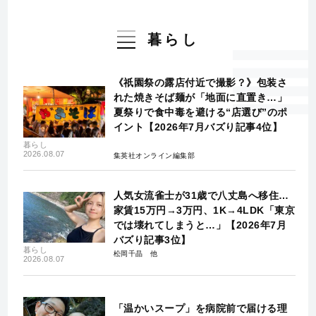
暮らし
《祇園祭の露店付近で撮影？》包装さ
れた焼きそば麺が「地面に直置き…」
夏祭りで食中毒を避ける“店選び”のポ
イント【2026年7月バズり記事4位】
暮らし
2026.08.07
集英社オンライン編集部
人気女流雀士が31歳で八丈島へ移住…
家賃15万円→3万円、1K→4LDK「東京
では壊れてしまうと…」【2026年7月
バズり記事3位】
暮らし
松岡千晶
2026.08.07
「温かいスープ」を病院前で届ける理