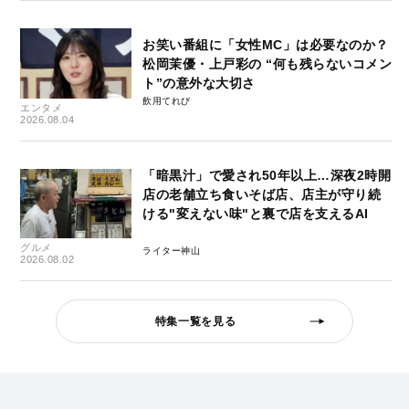
お笑い番組に「女性MC」は必要なのか？
松岡茉優・上戸彩の “何も残らないコメン
ト”の意外な大切さ
飲用てれび
エンタメ
2026.08.04
「暗黒汁」で愛され50年以上…深夜2時開
店の老舗立ち食いそば店、店主が守り続
ける"変えない味"と裏で店を支えるAI
グルメ
ライター神山
2026.08.02
特集一覧を見る