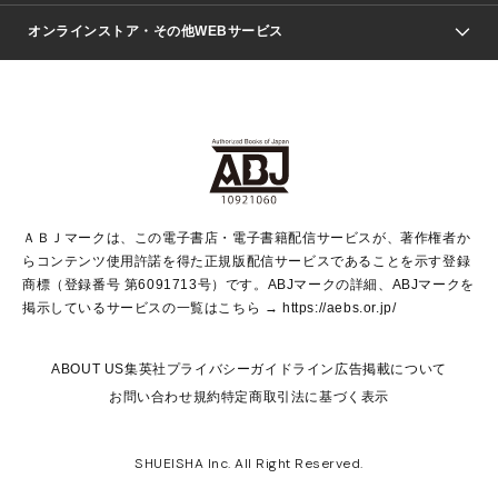
ジャンプSQ.
Seventeen
週刊ヤングジャンプ
オンラインストア・その他WEBサービス
文芸・文庫・総合
芸能・情報・スポーツ
少女マンガ
Vジャンプ
non-no Web
ヤングジャンプ定期購読デジタル
すばる
Myojo
オンラインストア
りぼん
学芸・ノンフィクション・新書
最強ジャンプ
女性マンガ
@BAILA
ヤンジャン＋
小説すばる
週プレNEWS
マーガレット
集英社OTOコンテンツ
集英社 学芸編集部
少年ジャンプ＋
その他WEBサービス
クッキー
ライトノベル・ノベライズ
MAQUIA ONLINE
となりのヤングジャンプ
集英社 文芸ステーション
週プレ グラジャパ！
別冊マーガレット
SHUEISHA MANGA-ART HERITAGE
集英社 ビジネス書
ゼブラック
ココハナ
SHUEISHA ADNAVI
SPUR.JP
集英社Webマガジン Cobalt
グランドジャンプ
web 集英社文庫
キッズ
web Sportiva
マンガMee
ジャンプキャラクターズストア
集英社新書
ジャンプルーキー！
月刊オフィスユー
ＡＢＪマークは、この電子書店・電子書籍配信サービスが、著作権者か
EDITOR'S LAB
LEE
集英社オレンジ文庫
ウルトラジャンプ
青春と読書
パラスポ＋！
らコンテンツ使用許諾を得た正規版配信サービスであることを示す登録
集英社みらい文庫
リマコミ＋
HAPPY PLUS STORE
集英社新書プラス
ジャンプTOON
商標（登録番号 第6091713号）です。ABJマークの詳細、ABJマークを
Marisol
シフォン文庫
アジア人物史
S-KIDS.LAND
マンガMeets
掲示しているサービスの一覧はこちら →
https://aebs.or.jp/
shueisha vox
よみタイ
S-MANGA
Web éclat
ダッシュエックス文庫
LEEマルシェ
kotoba
集英社ジャンプリミックス
ABOUT US
集英社プライバシーガイドライン
広告掲載について
T JAPAN:The New York Times Style Magazine
JUMP j BOOKS
お問い合わせ
規約
特定商取引法に基づく表示
SHOP Marisol
e!集英社
集英社コミック文庫
集英社女性誌ポータル
éclat premium
imidas
MEN'S NON-NO WEB
SHUEISHA Inc. All Right Reserved.
mirabella