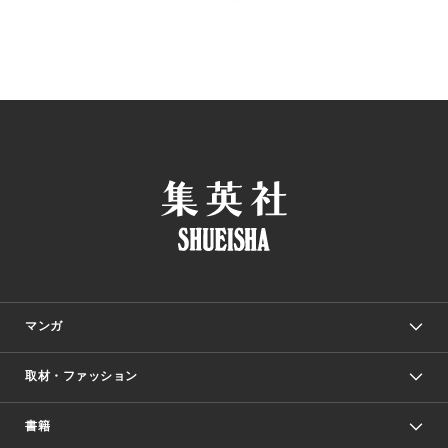
マンガ
取材・ファッション
少年マンガ
週刊少年ジャンプ
書籍
ファッション・美容
青年マンガ