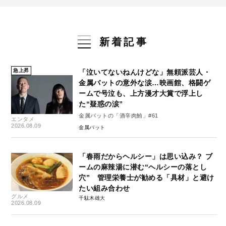
新着記事
急上昇
「泣いてないねんけどな」無頼派芸人・
金属バットの意外な涙…映画館、格闘ゲ
ームで号泣も、上方漫才大賞で浮上し
た“疑惑の涙”
金属バットの「酒辛肉鮪」#61
エンタメ
2026.08.09
金属バット
「春雨だからヘルシー」は思い込み？ ブ
ームの麻辣湯に潜む“ヘルシーの落とし
穴” 管理栄養士が勧める「具材」と避け
たい組み合わせ
グルメ
千駄木雄大
2026.08.09