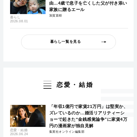
由…4歳で息子を亡くした父が付き添い
家族に贈るエール
加賀直樹
暮らし
2026.08.01
暮らし一覧を見る
恋愛・結婚
「年収1億円で家賃21万円」は堅実か、
ズレているのか…婚活リアリティーシ
ョーで起きた“金銭感覚論争”に家賃4万
円の漫画家が独自見解
恋愛・結婚
集英社オンライン編集部
2026.06.24