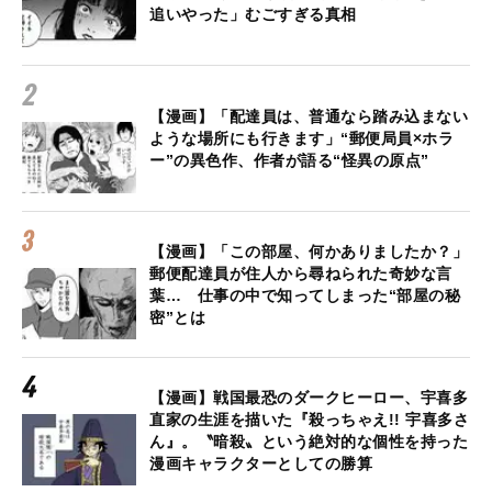
追いやった」むごすぎる真相
【漫画】「配達員は、普通なら踏み込まない
ような場所にも行きます」“郵便局員×ホラ
ー”の異色作、作者が語る“怪異の原点”
【漫画】「この部屋、何かありましたか？」
郵便配達員が住人から尋ねられた奇妙な言
葉… 仕事の中で知ってしまった“部屋の秘
密”とは
【漫画】戦国最恐のダークヒーロー、宇喜多
直家の生涯を描いた『殺っちゃえ!! 宇喜多さ
ん』。〝暗殺〟という絶対的な個性を持った
漫画キャラクターとしての勝算