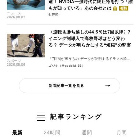
選！ NVIDIA一強時代に終止符を打つ「誰
もが知っている」あの会社とは
有料
ニュース
石井僚一
2026.08.03
〈逆転＆勝ち越しの44.5％は7回以降〉7
イニング制導入で高校野球はどう変わ
る？ データが明らかにする“短縮”の弊害
「7回制が奪うもの-データが証明するドラマの消
スポーツ
失-」
2026.08.06
ゴジキ（@godziki_55）
新着記事一覧を見る
記事ランキング
最新
24時間
週間
月間