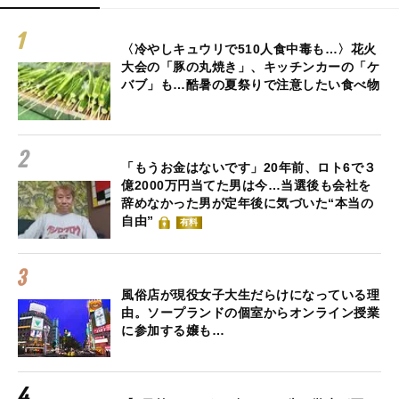
〈冷やしキュウリで510人食中毒も…〉花火
大会の「豚の丸焼き」、キッチンカーの「ケ
バブ」も…酷暑の夏祭りで注意したい食べ物
「もうお金はないです」20年前、ロト6で３
億2000万円当てた男は今…当選後も会社を
辞めなかった男が定年後に気づいた“本当の
自由”
有料
風俗店が現役女子大生だらけになっている理
由。ソープランドの個室からオンライン授業
に参加する嬢も…