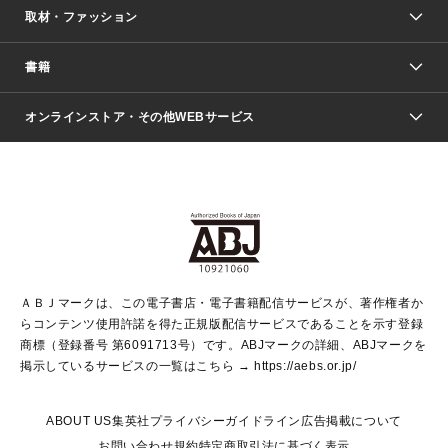
取材・ファッション
少年マンガ
週刊少年ジャンプ
書籍
ファッション・美容
青年マンガ
ジャンプSQ.
Seventeen
週刊ヤングジャンプ
オンラインストア・その他WEBサービス
文芸・文庫・総合
芸能・情報・スポーツ
少女マンガ
Vジャンプ
non-no Web
ヤングジャンプ定期購読デジタル
すばる
Myojo
オンラインストア
りぼん
学芸・ノンフィクション・新書
最強ジャンプ
女性マンガ
@BAILA
ヤンジャン＋
小説すばる
週プレNEWS
マーガレット
集英社OTOコンテンツ
集英社 学芸編集部
少年ジャンプ＋
その他WEBサービス
クッキー
ライトノベル・ノベライズ
MAQUIA ONLINE
となりのヤングジャンプ
集英社 文芸ステーション
週プレ グラジャパ！
別冊マーガレット
SHUEISHA MANGA-ART HERITAGE
集英社 ビジネス書
ゼブラック
ココハナ
SHUEISHA ADNAVI
SPUR.JP
集英社Webマガジン Cobalt
グランドジャンプ
web 集英社文庫
キッズ
web Sportiva
マンガMee
ジャンプキャラクターズストア
集英社新書
ジャンプルーキー！
月刊オフィスユー
ＡＢＪマークは、この電子書店・電子書籍配信サービスが、著作権者か
EDITOR'S LAB
LEE
集英社オレンジ文庫
ウルトラジャンプ
青春と読書
パラスポ＋！
らコンテンツ使用許諾を得た正規版配信サービスであることを示す登録
集英社みらい文庫
リマコミ＋
HAPPY PLUS STORE
集英社新書プラス
ジャンプTOON
商標（登録番号 第6091713号）です。ABJマークの詳細、ABJマークを
Marisol
シフォン文庫
アジア人物史
S-KIDS.LAND
マンガMeets
掲示しているサービスの一覧はこちら →
https://aebs.or.jp/
shueisha vox
よみタイ
S-MANGA
Web éclat
ダッシュエックス文庫
LEEマルシェ
kotoba
集英社ジャンプリミックス
ABOUT US
集英社プライバシーガイドライン
広告掲載について
T JAPAN:The New York Times Style Magazine
JUMP j BOOKS
お問い合わせ
規約
特定商取引法に基づく表示
SHOP Marisol