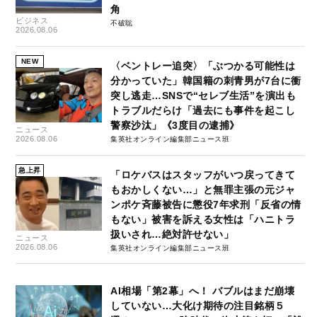
角
ビジネス
不破聡
2026.08.06
NEW
〈ベントレー追突〉「ぶつかる可能性は
分かっていた」韓国籍の刺青男が7台に衝
突し逃走…SNSで“セレブ生活”を演出も
トラブルだらけ「過去にも事件を起こし
警察沙汰」《3度目の逮捕》
ニュース
2026.08.06
集英社オンライン編集部ニュース班
急上昇
「ロケバスはスタッフがいつ戻ってきて
もおかしくない…」と無罪主張の元ジャ
ンポケ斉藤被告に懲役7年求刑「反省の情
もない」被害を訴える女性は「ハニトラ
扱いされ…絶対許せない」
ニュース
2026.08.06
集英社オンライン編集部ニュース班
AI相場「第2幕」へ！ バブルはまだ崩壊
していない…大化け期待の注目銘柄５