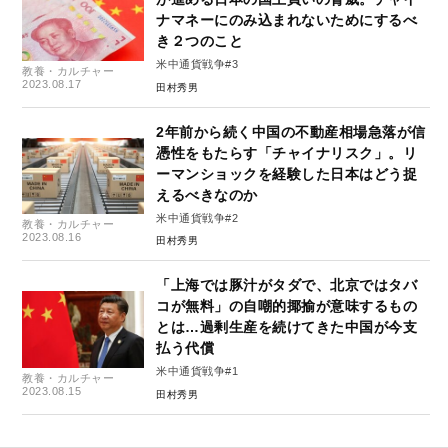
ナマネーにのみ込まれないためにするべ
き２つのこと
米中通貨戦争#3
教養・カルチャー
2023.08.17
田村秀男
2年前から続く中国の不動産相場急落が信
憑性をもたらす「チャイナリスク」。リ
ーマンショックを経験した日本はどう捉
えるべきなのか
米中通貨戦争#2
教養・カルチャー
2023.08.16
田村秀男
「上海では豚汁がタダで、北京ではタバ
コが無料」の自嘲的揶揄が意味するもの
とは…過剰生産を続けてきた中国が今支
払う代償
米中通貨戦争#1
教養・カルチャー
2023.08.15
田村秀男