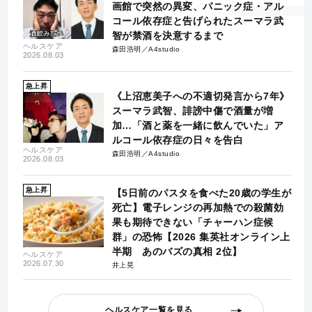
画館で突然の異変、パニック症・アル
コール依存症と告げられたスーマラ武
智が禁酒を決意するまで
ヘルスケア
森田浩明／A4studio
2026.08.03
急上昇
《上沼恵美子への不適切発言から7年》
スーマラ武智、誹謗中傷で酒量が増
加…「酒と薬を一緒に飲んでいた」ア
ルコール依存症の日々を告白
ヘルスケア
森田浩明／A4studio
2026.08.03
急上昇
【5日前のパスタを食べた20歳の学生が
死亡】電子レンジの再加熱での殺菌効
果も期待できない「チャーハン症候
群」の恐怖【2026 集英社オンライン上
半期 あのバズの真相 2位】
ヘルスケア
2026.07.30
井上晃
ヘルスケア一覧を見る