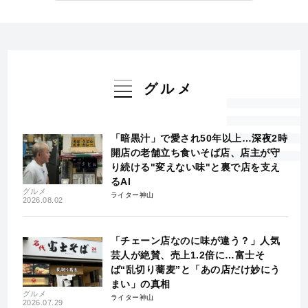
グルメ
「暗黒汁」で愛され50年以上…深夜2時
開店の老舗立ち食いそば店、店主が守
り続ける"変えない味"と裏で店を支え
るAI
グルメ
ライター神山
2026.08.02
「チェーン店なのに味が違う？」人気
芸人が絶賛、売上1.2倍に…富士そ
ば“乱切り蕎麦”と「あの店だけ妙にう
まい」の真相
グルメ
ライター神山
2026.07.29