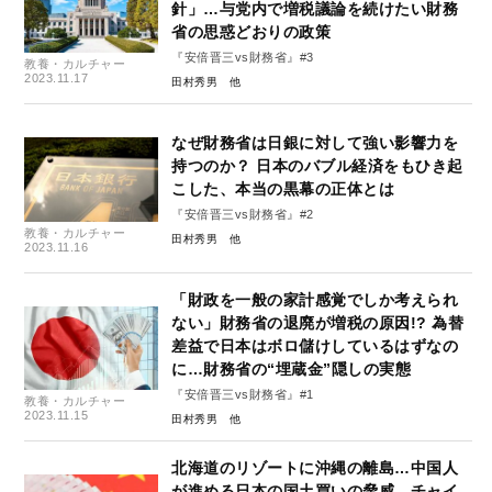
針」…与党内で増税議論を続けたい財務
省の思惑どおりの政策
『安倍晋三vs財務省』#3
教養・カルチャー
2023.11.17
田村秀男
なぜ財務省は日銀に対して強い影響力を
持つのか？ 日本のバブル経済をもひき起
こした、本当の黒幕の正体とは
『安倍晋三vs財務省』#2
教養・カルチャー
田村秀男
2023.11.16
「財政を一般の家計感覚でしか考えられ
ない」財務省の退廃が増税の原因!? 為替
差益で日本はボロ儲けしているはずなの
に…財務省の“埋蔵金”隠しの実態
『安倍晋三vs財務省』#1
教養・カルチャー
2023.11.15
田村秀男
北海道のリゾートに沖縄の離島…中国人
が進める日本の国土買いの脅威。チャイ