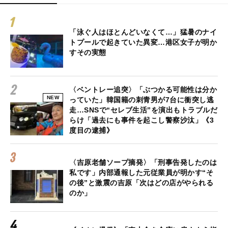
「泳ぐ人はほとんどいなくて…」猛暑のナイ
トプールで起きていた異変…港区女子が明か
すその実態
〈ベントレー追突〉「ぶつかる可能性は分か
NEW
っていた」韓国籍の刺青男が7台に衝突し逃
走…SNSで“セレブ生活”を演出もトラブルだ
らけ「過去にも事件を起こし警察沙汰」《3
度目の逮捕》
〈吉原老舗ソープ摘発〉「刑事告発したのは
私です」内部通報した元従業員が明かす“そ
の後”と激震の吉原「次はどの店がやられる
のか」