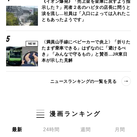
《イオン爆発》「売上金を金庫に戻すよう指
示した？」死者２名のハビタの店長に問うと
涙を流し…社員は「入口によっては入れたこ
ともあったようです」
〈満員山手線にベビーカーで炎上〉「折りた
NEW
たまず乗車できる」はずなのに「避けるべ
き」「みんなで守るもの」と賛否…JR東日
本が示した見解
ニュースランキングの一覧を見る
漫画ランキング
最新
24時間
週間
月間