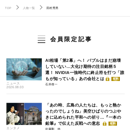
TOP
人物一覧
田村秀男
会員限定記事
AI相場「第2幕」へ！ バブルはまだ崩壊
していない…大化け期待の注目銘柄５
選！ NVIDIA一強時代に終止符を打つ「誰
もが知っている」あの会社とは
有料
ニュース
石井僚一
2026.08.03
「あの時、広島の人たちは、もっと熱か
ったのでしょうね」美空ひばりのつぶや
きに込められた平和への祈り…『一本の
鉛筆』で伝えた反戦への意志
有料
エンタメ
佐藤剛