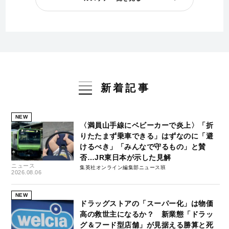
新着記事
NEW
〈満員山手線にベビーカーで炎上〉「折
りたたまず乗車できる」はずなのに「避
けるべき」「みんなで守るもの」と賛
否…JR東日本が示した見解
ニュース
集英社オンライン編集部ニュース班
2026.08.06
NEW
ドラッグストアの「スーパー化」は物価
高の救世主になるか？ 新業態「ドラッ
グ＆フード型店舗」が見据える勝算と死