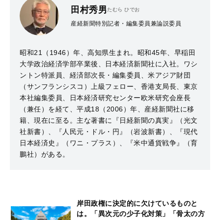
田村秀男
たむら ひでお
産経新聞特別記者・編集委員兼論説委員
昭和21（1946）年、高知県生まれ。昭和45年、早稲田
大学政治経済学部卒業後、日本経済新聞社に入社。ワシ
ントン特派員、経済部次長・編集委員、米アジア財団
（サンフランシスコ）上級フェロー、香港支局長、東京
本社編集委員、日本経済研究センター欧米研究会座長
（兼任）を経て、平成18（2006）年、産経新聞社に移
籍、現在に至る。主な著書に『日経新聞の真実』（光文
社新書）、『人民元・ドル・円』（岩波新書）、『現代
日本経済史』（ワニ・プラス）、『米中通貨戦争』（育
鵬社）がある。
岸田政権に決定的に欠けているものと
は。「異次元の少子化対策」「骨太の方