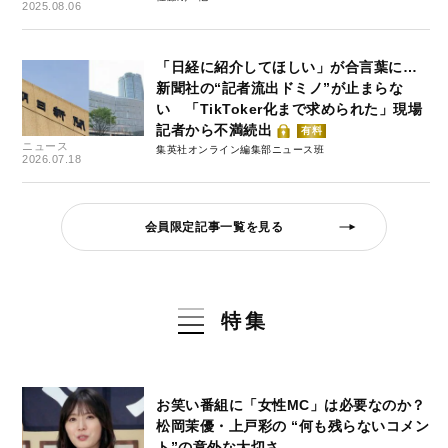
2025.08.06
「日経に紹介してほしい」が合言葉に…
新聞社の“記者流出ドミノ”が止まらな
い 「TikToker化まで求められた」現場
記者から不満続出
有料
ニュース
集英社オンライン編集部ニュース班
2026.07.18
会員限定記事一覧を見る
特集
お笑い番組に「女性MC」は必要なのか？
松岡茉優・上戸彩の “何も残らないコメン
ト”の意外な大切さ