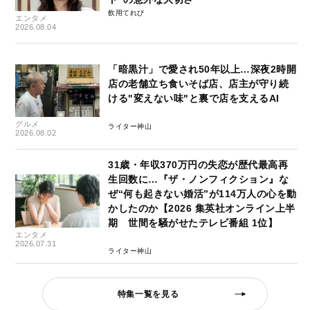
飲用てれび
エンタメ
2026.08.04
「暗黒汁」で愛され50年以上…深夜2時開
店の老舗立ち食いそば店、店主が守り続
ける"変えない味"と裏で店を支えるAI
グルメ
ライター神山
2026.08.02
31歳・年収370万円の失恋が歴代最高再
生回数に…『ザ・ノンフィクション』な
ぜ“何も起きない婚活”が114万人の心を動
かしたのか【2026 集英社オンライン上半
期 世間を騒がせたテレビ番組 1位】
エンタメ
2026.07.31
ライター神山
特集一覧を見る