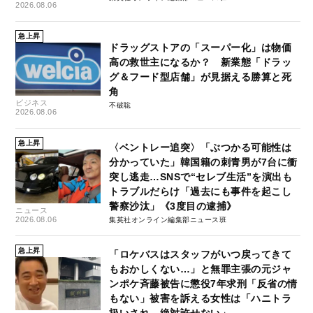
2026.08.06
急上昇
ドラッグストアの「スーパー化」は物価
高の救世主になるか？ 新業態「ドラッ
グ＆フード型店舗」が見据える勝算と死
角
ビジネス
不破聡
2026.08.06
急上昇
〈ベントレー追突〉「ぶつかる可能性は
分かっていた」韓国籍の刺青男が7台に衝
突し逃走…SNSで“セレブ生活”を演出も
トラブルだらけ「過去にも事件を起こし
警察沙汰」《3度目の逮捕》
ニュース
2026.08.06
集英社オンライン編集部ニュース班
急上昇
「ロケバスはスタッフがいつ戻ってきて
もおかしくない…」と無罪主張の元ジャ
ンポケ斉藤被告に懲役7年求刑「反省の情
もない」被害を訴える女性は「ハニトラ