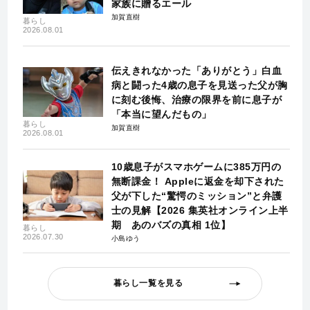
家族に贈るエール
加賀直樹
暮らし
2026.08.01
伝えきれなかった「ありがとう」白血
病と闘った4歳の息子を見送った父が胸
に刻む後悔、治療の限界を前に息子が
「本当に望んだもの」
暮らし
加賀直樹
2026.08.01
10歳息子がスマホゲームに385万円の
無断課金！ Appleに返金を却下された
父が下した“驚愕のミッション”と弁護
士の見解【2026 集英社オンライン上半
期 あのバズの真相 1位】
暮らし
2026.07.30
小島ゆう
暮らし一覧を見る