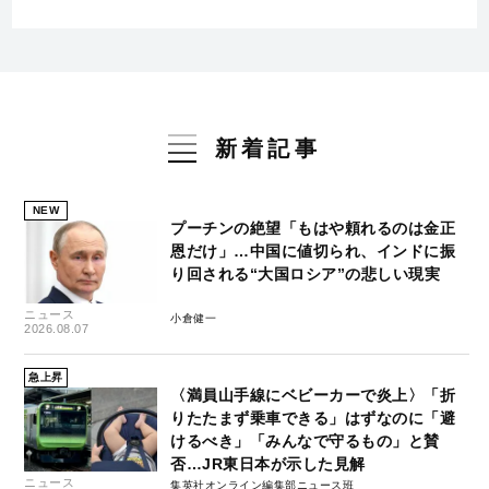
新着記事
NEW
プーチンの絶望「もはや頼れるのは金正
恩だけ」…中国に値切られ、インドに振
り回される“大国ロシア”の悲しい現実
ニュース
小倉健一
2026.08.07
急上昇
〈満員山手線にベビーカーで炎上〉「折
りたたまず乗車できる」はずなのに「避
けるべき」「みんなで守るもの」と賛
否…JR東日本が示した見解
ニュース
集英社オンライン編集部ニュース班