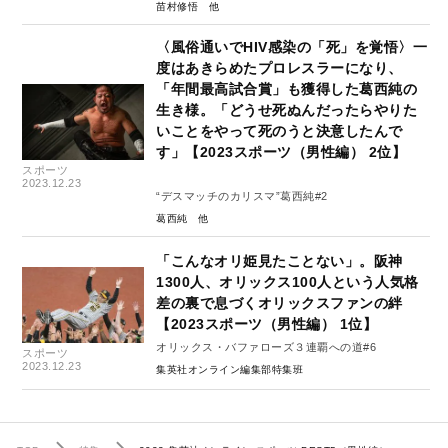
苗村修悟
〈風俗通いでHIV感染の「死」を覚悟〉一
度はあきらめたプロレスラーになり、
「年間最高試合賞」も獲得した葛西純の
生き様。「どうせ死ぬんだったらやりた
いことをやって死のうと決意したんで
す」【2023スポーツ（男性編） 2位】
スポーツ
2023.12.23
“デスマッチのカリスマ”葛西純#2
葛西純
「こんなオリ姫見たことない」。阪神
1300人、オリックス100人という人気格
差の裏で息づくオリックスファンの絆
【2023スポーツ（男性編） 1位】
オリックス・バファローズ３連覇への道#6
スポーツ
2023.12.23
集英社オンライン編集部特集班