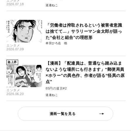
エンタメ
2026.07.18
送達ねこ
「労働者は搾取されるという被害者意識
は捨てて…」サラリーマン金太郎が語っ
た“会社と組合”の理想形
本宮ひろ志
エンタメ
2026.07.09
急上昇
【漫画】「配達員は、普通なら踏み込ま
ないような場所にも行きます」“郵便局員
×ホラー”の異色作、作者が語る“怪異の原
点”
85円の遺言#2
エンタメ
2026.06.20
送達ねこ
漫画一覧を見る