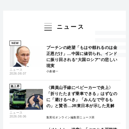
ニュース
NEW
プーチンの絶望「もはや頼れるのは金
正恩だけ」…中国に値切られ、インド
に振り回される“大国ロシア”の悲しい
現実
ニュース
小倉健一
2026.08.07
急上昇
〈満員山手線にベビーカーで炎上〉
「折りたたまず乗車できる」はずなの
に「避けるべき」「みんなで守るも
の」と賛否…JR東日本が示した見解
ニュース
2026.08.06
集英社オンライン編集部ニュース班