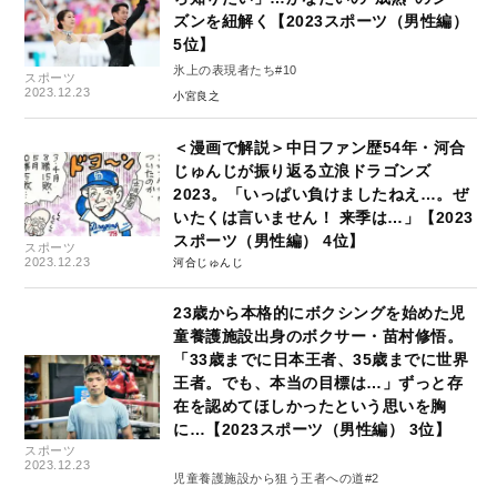
ズンを紐解く【2023スポーツ（男性編）
5位】
氷上の表現者たち#10
スポーツ
2023.12.23
小宮良之
＜漫画で解説＞中日ファン歴54年・河合
じゅんじが振り返る立浪ドラゴンズ
2023。「いっぱい負けましたねえ…。ぜ
いたくは言いません！ 来季は…」【2023
スポーツ（男性編） 4位】
スポーツ
2023.12.23
河合じゅんじ
23歳から本格的にボクシングを始めた児
童養護施設出身のボクサー・苗村修悟。
「33歳までに日本王者、35歳までに世界
王者。でも、本当の目標は…」ずっと存
在を認めてほしかったという思いを胸
に…【2023スポーツ（男性編） 3位】
スポーツ
2023.12.23
児童養護施設から狙う王者への道#2