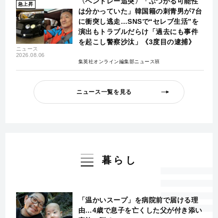
〈ベントレー追突〉「ぶつかる可能性
急上昇
は分かっていた」韓国籍の刺青男が7台
に衝突し逃走…SNSで“セレブ生活”を
演出もトラブルだらけ「過去にも事件
を起こし警察沙汰」《3度目の逮捕》
ニュース
2026.08.06
集英社オンライン編集部ニュース班
ニュース一覧を見る
暮らし
「温かいスープ」を病院前で届ける理
由…4歳で息子を亡くした父が付き添い