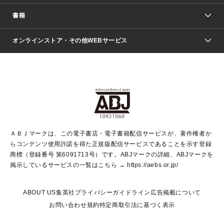
週刊少年ジャンプ
書籍
ファッション・美容
青年マンガ
ジャンプSQ.
Seventeen
週刊ヤングジャンプ
オンラインストア・その他WEBサービス
文芸・文庫・総合
芸能・情報・スポーツ
少女マンガ
Vジャンプ
non-no Web
ヤングジャンプ定期購読デジタル
すばる
Myojo
オンラインストア
りぼん
学芸・ノンフィクション・新書
最強ジャンプ
女性マンガ
@BAILA
ヤンジャン＋
小説すばる
週プレNEWS
マーガレット
集英社OTOコンテンツ
集英社 学芸編集部
少年ジャンプ＋
その他WEBサービス
クッキー
ライトノベル・ノベライズ
MAQUIA ONLINE
となりのヤングジャンプ
集英社 文芸ステーション
週プレ グラジャパ！
別冊マーガレット
SHUEISHA MANGA-ART HERITAGE
集英社 ビジネス書
ゼブラック
ココハナ
SHUEISHA ADNAVI
SPUR.JP
集英社Webマガジン Cobalt
グランドジャンプ
web 集英社文庫
キッズ
web Sportiva
マンガMee
ジャンプキャラクターズストア
集英社新書
ジャンプルーキー！
月刊オフィスユー
ＡＢＪマークは、この電子書店・電子書籍配信サービスが、著作権者か
EDITOR'S LAB
LEE
集英社オレンジ文庫
ウルトラジャンプ
青春と読書
パラスポ＋！
らコンテンツ使用許諾を得た正規版配信サービスであることを示す登録
集英社みらい文庫
リマコミ＋
HAPPY PLUS STORE
集英社新書プラス
ジャンプTOON
商標（登録番号 第6091713号）です。ABJマークの詳細、ABJマークを
Marisol
シフォン文庫
アジア人物史
S-KIDS.LAND
マンガMeets
掲示しているサービスの一覧はこちら →
https://aebs.or.jp/
shueisha vox
よみタイ
S-MANGA
Web éclat
ダッシュエックス文庫
LEEマルシェ
kotoba
集英社ジャンプリミックス
ABOUT US
集英社プライバシーガイドライン
広告掲載について
T JAPAN:The New York Times Style Magazine
JUMP j BOOKS
お問い合わせ
規約
特定商取引法に基づく表示
SHOP Marisol
e!集英社
集英社コミック文庫
集英社女性誌ポータル