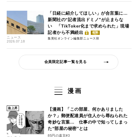
「日経に紹介してほしい」が合言葉に…
新聞社の“記者流出ドミノ”が止まらな
い 「TikToker化まで求められた」現場
記者から不満続出
有料
ニュース
集英社オンライン編集部ニュース班
2026.07.18
会員限定記事一覧を見る
漫画
急上昇
【漫画】「この部屋、何かありました
か？」郵便配達員が住人から尋ねられた
奇妙な言葉… 仕事の中で知ってしまっ
た“部屋の秘密”とは
85円の遺言#3