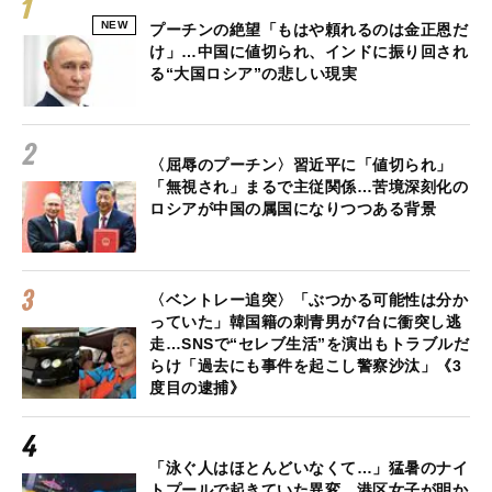
NEW
プーチンの絶望「もはや頼れるのは金正恩だ
け」…中国に値切られ、インドに振り回され
る“大国ロシア”の悲しい現実
〈屈辱のプーチン〉習近平に「値切られ」
「無視され」まるで主従関係…苦境深刻化の
ロシアが中国の属国になりつつある背景
〈ベントレー追突〉「ぶつかる可能性は分か
っていた」韓国籍の刺青男が7台に衝突し逃
走…SNSで“セレブ生活”を演出もトラブルだ
らけ「過去にも事件を起こし警察沙汰」《3
度目の逮捕》
「泳ぐ人はほとんどいなくて…」猛暑のナイ
トプールで起きていた異変…港区女子が明か