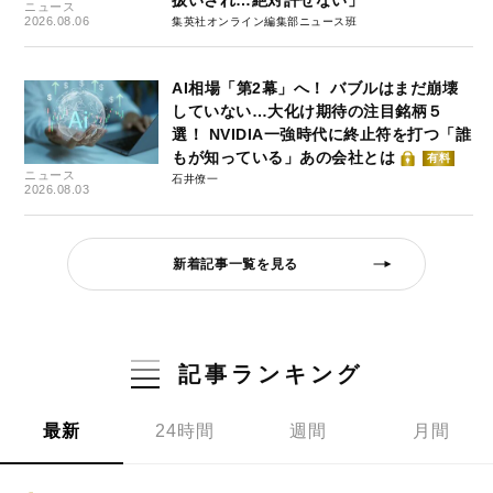
扱いされ…絶対許せない」
ニュース
2026.08.06
集英社オンライン編集部ニュース班
AI相場「第2幕」へ！ バブルはまだ崩壊
していない…大化け期待の注目銘柄５
選！ NVIDIA一強時代に終止符を打つ「誰
もが知っている」あの会社とは
有料
ニュース
石井僚一
2026.08.03
新着記事一覧を見る
記事ランキング
最新
24時間
週間
月間