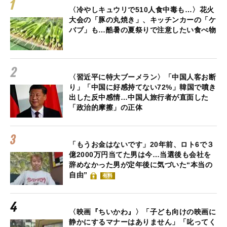
〈冷やしキュウリで510人食中毒も…〉花火
大会の「豚の丸焼き」、キッチンカーの「ケ
バブ」も…酷暑の夏祭りで注意したい食べ物
〈習近平に特大ブーメラン〉「中国人客お断
り」「中国に好感持てない72%」韓国で噴き
出した反中感情…中国人旅行者が直面した
「政治的摩擦」の正体
「もうお金はないです」20年前、ロト6で３
億2000万円当てた男は今…当選後も会社を
辞めなかった男が定年後に気づいた“本当の
自由”
有料
〈映画『ちいかわ』〉「子ども向けの映画に
静かにするマナーはありません」「叱ってく