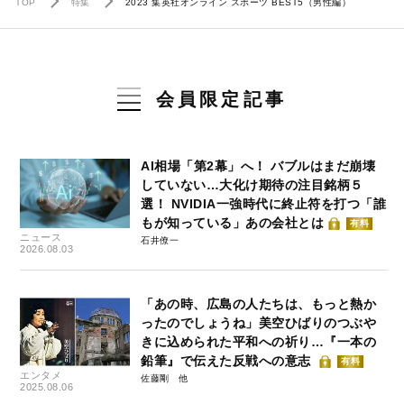
TOP
特集
2023 集英社オンライン スポーツ BEST5（男性編）
会員限定記事
AI相場「第2幕」へ！ バブルはまだ崩壊
していない…大化け期待の注目銘柄５
選！ NVIDIA一強時代に終止符を打つ「誰
もが知っている」あの会社とは
有料
ニュース
石井僚一
2026.08.03
「あの時、広島の人たちは、もっと熱か
ったのでしょうね」美空ひばりのつぶや
きに込められた平和への祈り…『一本の
鉛筆』で伝えた反戦への意志
有料
エンタメ
佐藤剛
2025.08.06