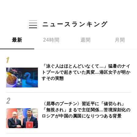
ニュースランキング
最新
24時間
週間
月間
「泳ぐ人はほとんどいなくて…」猛暑のナイ
トプールで起きていた異変…港区女子が明か
すその実態
〈屈辱のプーチン〉習近平に「値切られ」
「無視され」まるで主従関係…苦境深刻化の
ロシアが中国の属国になりつつある背景