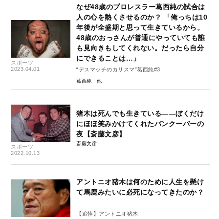
なぜ48歳のプロレスラー葛西純の試合は
人の心を熱くさせるのか？ 「俺っちは10
年後が全盛期と思って生きているから。
48歳のおっさんが普通にやっていても誰
も見向きもしてくれない。だったら自分
にできることは…」
スポーツ
2023.04.01
“デスマッチのカリスマ”葛西純#3
葛西純
猪木は死んでも生きている――ぼくだけ
にほほ笑みかけてくれたバンクーバーの
夜【斎藤文彦】
斎藤文彦
スポーツ
2022.10.13
アントニオ猪木は何のために人生を懸け
て馬鹿みたいに必死になってきたのか？
【追悼】アントニオ猪木