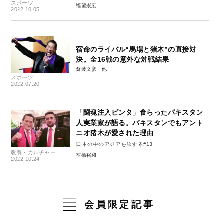
スポーツ
福留崇広
2022.10.05
宿命のライバル“馬場と猪木”の直接対
決。全16戦の意外な対戦結果
斎藤文彦
スポーツ
2022.07.20
「闘魂注入ビンタ」食らったパキスタン
人実業家が語る。パキスタンでもアント
ニオ猪木が愛された理由
日本の中のアジアを旅する#13
教養・カルチャー
室橋裕和
2022.10.24
会員限定記事