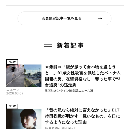
会員限定記事一覧を見る
新着記事
NEW
≪飯能≫「腹が減って食べ物を盗もう
と…」91歳女性殺害を供述したベトナム
国籍の男、在留資格なし…奪った車で“3
台追突”の逃走劇
ニュース
集英社オンライン編集部ニュース班
2026.08.07
NEW
「昔の私なら絶対に言えなかった」ELT
持田香織が明かす「嫌いなもの」を口に
するようになった理由
持田香織の現在地#2