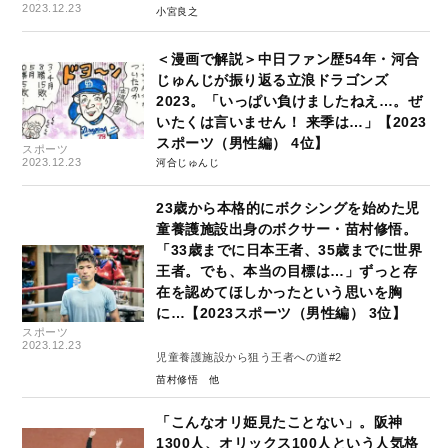
2023.12.23
小宮良之
＜漫画で解説＞中日ファン歴54年・河合
じゅんじが振り返る立浪ドラゴンズ
2023。「いっぱい負けましたねえ…。ぜ
いたくは言いません！ 来季は…」【2023
スポーツ（男性編） 4位】
スポーツ
2023.12.23
河合じゅんじ
23歳から本格的にボクシングを始めた児
童養護施設出身のボクサー・苗村修悟。
「33歳までに日本王者、35歳までに世界
王者。でも、本当の目標は…」ずっと存
在を認めてほしかったという思いを胸
に…【2023スポーツ（男性編） 3位】
スポーツ
2023.12.23
児童養護施設から狙う王者への道#2
苗村修悟
「こんなオリ姫見たことない」。阪神
1300人、オリックス100人という人気格