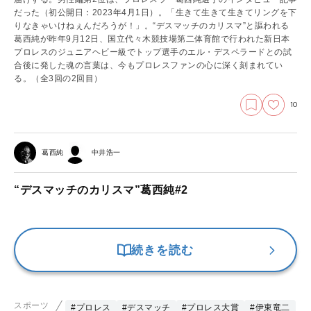
だった（初公開日：2023年4月1日）。「生きて生きて生きてリングを下
りなきゃいけねぇんだろうが！」。“デスマッチのカリスマ”と謳われる
葛西純が昨年9月12日、国立代々木競技場第二体育館で行われた新日本
プロレスのジュニアヘビー級でトップ選手のエル・デスペラードとの試
合後に発した魂の言葉は、今もプロレスファンの心に深く刻まれてい
る。（全3回の2回目）
10
葛西純
中井浩一
“デスマッチのカリスマ”葛西純#2
続きを読む
スポーツ
#プロレス
#デスマッチ
#プロレス大賞
#伊東竜二