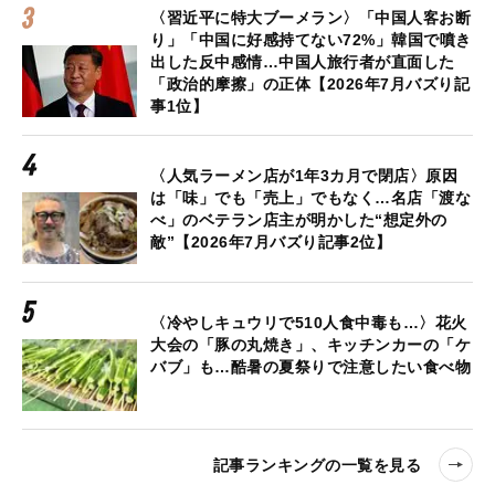
〈習近平に特大ブーメラン〉「中国人客お断
り」「中国に好感持てない72%」韓国で噴き
出した反中感情…中国人旅行者が直面した
「政治的摩擦」の正体【2026年7月バズり記
事1位】
〈人気ラーメン店が1年3カ月で閉店〉原因
は「味」でも「売上」でもなく…名店「渡な
べ」のベテラン店主が明かした“想定外の
敵”【2026年7月バズり記事2位】
〈冷やしキュウリで510人食中毒も…〉花火
大会の「豚の丸焼き」、キッチンカーの「ケ
バブ」も…酷暑の夏祭りで注意したい食べ物
記事ランキングの一覧を見る