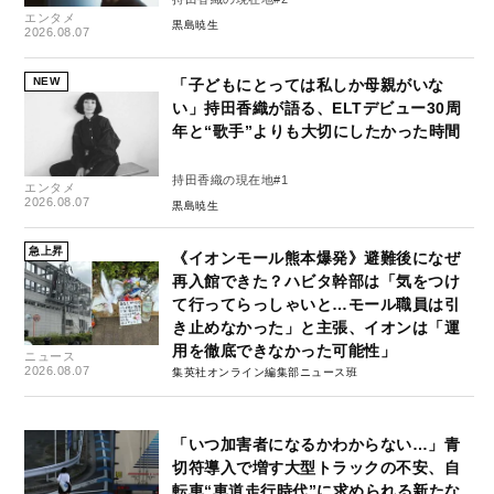
エンタメ
黒島暁生
2026.08.07
NEW
「子どもにとっては私しか母親がいな
い」持田香織が語る、ELTデビュー30周
年と“歌手”よりも大切にしたかった時間
持田香織の現在地#1
エンタメ
2026.08.07
黒島暁生
急上昇
《イオンモール熊本爆発》避難後になぜ
再入館できた？ハビタ幹部は「気をつけ
て行ってらっしゃいと…モール職員は引
き止めなかった」と主張、イオンは「運
用を徹底できなかった可能性」
ニュース
2026.08.07
集英社オンライン編集部ニュース班
「いつ加害者になるかわからない…」青
切符導入で増す大型トラックの不安、自
転車“車道走行時代”に求められる新たな