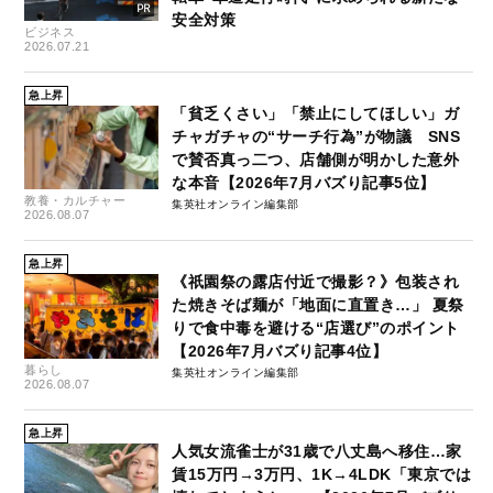
安全対策
ビジネス
2026.07.21
急上昇
「貧乏くさい」「禁止にしてほしい」ガ
チャガチャの“サーチ行為”が物議 SNS
で賛否真っ二つ、店舗側が明かした意外
な本音【2026年7月バズり記事5位】
教養・カルチャー
集英社オンライン編集部
2026.08.07
急上昇
《祇園祭の露店付近で撮影？》包装され
た焼きそば麺が「地面に直置き…」 夏祭
りで食中毒を避ける“店選び”のポイント
【2026年7月バズり記事4位】
暮らし
集英社オンライン編集部
2026.08.07
急上昇
人気女流雀士が31歳で八丈島へ移住…家
賃15万円→3万円、1K→4LDK「東京では