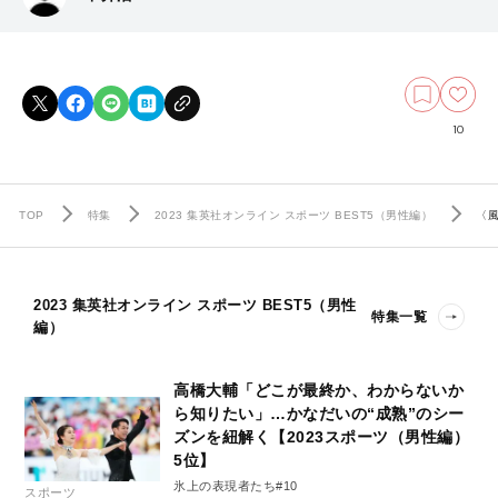
10
TOP
特集
2023 集英社オンライン スポーツ BEST5（男性編）
〈
2023 集英社オンライン スポーツ BEST5（男性
特集一覧
編）
高橋大輔「どこが最終か、わからないか
ら知りたい」…かなだいの“成熟”のシー
ズンを紐解く【2023スポーツ（男性編）
5位】
氷上の表現者たち#10
スポーツ