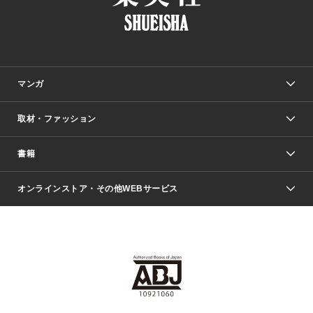
マンガ
取材・ファッション
少年マンガ
週刊少年ジャンプ
書籍
ファッション・美容
青年マンガ
ジャンプSQ.
Seventeen
週刊ヤングジャンプ
オンラインストア・その他WEBサービス
文芸・文庫・総合
芸能・情報・スポーツ
少女マンガ
Vジャンプ
non-no Web
ヤングジャンプ定期購読デジタル
すばる
Myojo
オンラインストア
りぼん
学芸・ノンフィクション・新書
最強ジャンプ
女性マンガ
@BAILA
ヤンジャン＋
小説すばる
週プレNEWS
マーガレット
集英社OTOコンテンツ
集英社 学芸編集部
少年ジャンプ＋
その他WEBサービス
クッキー
ライトノベル・ノベライズ
MAQUIA ONLINE
となりのヤングジャンプ
集英社 文芸ステーション
週プレ グラジャパ！
別冊マーガレット
SHUEISHA MANGA-ART HERITAGE
集英社 ビジネス書
ゼブラック
ココハナ
SHUEISHA ADNAVI
SPUR.JP
集英社Webマガジン Cobalt
グランドジャンプ
web 集英社文庫
キッズ
web Sportiva
マンガMee
ジャンプキャラクターズストア
集英社新書