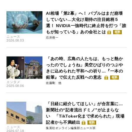
AI相場「第2幕」へ！ バブルはまだ崩壊
していない…大化け期待の注目銘柄５
選！ NVIDIA一強時代に終止符を打つ「誰
もが知っている」あの会社とは
有料
ニュース
石井僚一
2026.08.03
「あの時、広島の人たちは、もっと熱か
ったのでしょうね」美空ひばりのつぶや
きに込められた平和への祈り…『一本の
鉛筆』で伝えた反戦への意志
有料
エンタメ
佐藤剛
2025.08.06
「日経に紹介してほしい」が合言葉に…
新聞社の“記者流出ドミノ”が止まらな
い 「TikToker化まで求められた」現場
記者から不満続出
有料
ニュース
集英社オンライン編集部ニュース班
2026.07.18