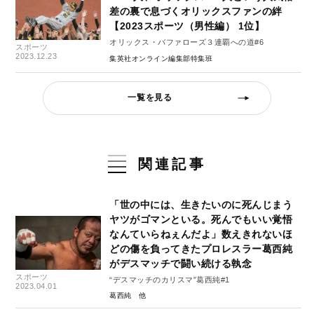
差の裏で息づくオリックスファンの絆
【2023スポーツ（男性編） 1位】
オリックス・バファローズ３連覇への道#6
スポーツ
2023.12.23
集英社オンライン編集部特集班
一覧を見る
関連記事
「世の中には、生きたいのに死んじまう
ヤツがゴマンといる。死んでもいい覚悟
なんていらねぇんだよ」数えきれないほ
どの傷を負ってきたプロレスラー葛西純
がデスマッチで闘い続ける執念
スポーツ
“デスマッチのカリスマ”葛西純#1
2023.04.01
葛西純