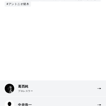
#アントニオ猪木
葛西純
プロレスラー
中井浩一