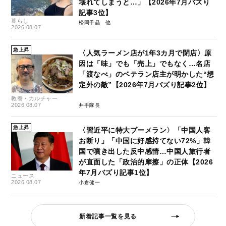
壊れてしまうと…」【2026年7月バズり
記事3位】
暮らし
松岡千晶
2026.08.07
急上昇
〈人気ラーメン店が1年3カ月で閉店〉原
因は「味」でも「売上」でもなく…名店
「渡なべ」のベテラン店主が明かした“想
定外の敵”【2026年7月バズり記事2位】
教養・カルチャー
2026.08.07
井手隊長
急上昇
〈習近平に特大ブーメラン〉「中国人客
お断り」「中国に好感持てない72%」韓
国で噴き出した反中感情…中国人旅行者
が直面した「政治的摩擦」の正体【2026
年7月バズり記事1位】
ニュース
2026.08.07
小倉健一
新着記事一覧を見る