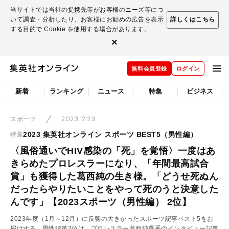
当サイトでは当社の提携先等がお客様のニーズ等につ
いて調査・分析したり、お客様にお勧めの広告を表示
詳しくはこちら
する目的で Cookie を使用する場合があります。
×
無料会員登録
ログイン
新着
ランキング
ニュース
特集
ビジネス
2023.12.23
スポーツ
2023 集英社オンライン スポーツ BEST5（男性編）
特集
〈風俗通いでHIV感染の「死」を覚悟〉一度はあ
きらめたプロレスラーになり、「年間最高試合
賞」も獲得した葛西純の生き様。「どうせ死ぬん
だったらやりたいことをやって死のうと決意した
んです」【2023スポーツ（男性編） 2位】
2023年度（1月～12月）に反響の大きかったスポーツ記事ベスト5をお
届けする。男性編第2位は、プロレスラー葛西純選手のインタビュー記事