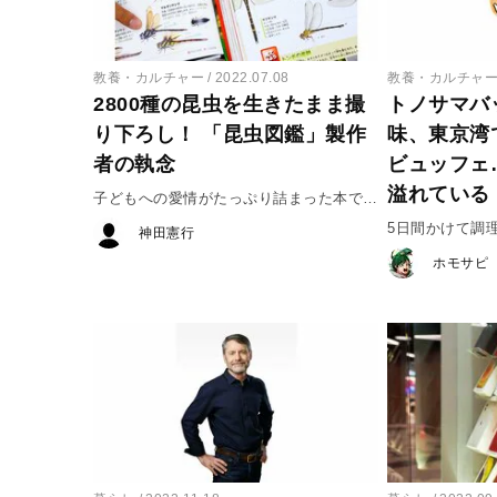
教養・カルチャー
2022.07.08
教養・カルチャ
2800種の昆虫を生きたまま撮
トノサマバ
り下ろし！ 「昆虫図鑑」製作
味、東京湾
者の執念
ビュッフェ
溢れている
子どもへの愛情がたっぷり詰まった本でし
た
5日間かけて調
神田憲行
ホモサピ