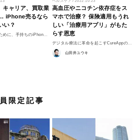
.13
ヘルスケア
2022.10.23
式、キャリア、買取業
高血圧やニコチン依存症をス
 iPhone売るなら
マホで治療？ 保険適用もうれ
いい？
しい「治療用アプリ」がもた
らす恩恵
めに、手持ちのiPhone
売ろう！
デジタル療法に革命を起こすCureAppの挑
戦
山田井ユウキ
員限定記事