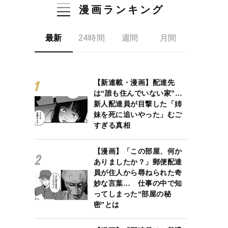
漫画ランキング
最新
24時間
週間
月間
【新連載・漫画】配達先
は“誰も住んでいない家”…
新人配達員が目撃した「姉
妹を死に追いやった」むご
すぎる真相
【漫画】「この部屋、何か
ありましたか？」郵便配達
員が住人から尋ねられた奇
妙な言葉… 仕事の中で知
ってしまった“部屋の秘
密”とは