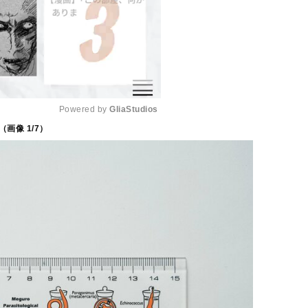
Powered by 
GliaStudios
（画像
1
/7）
M
u
t
e