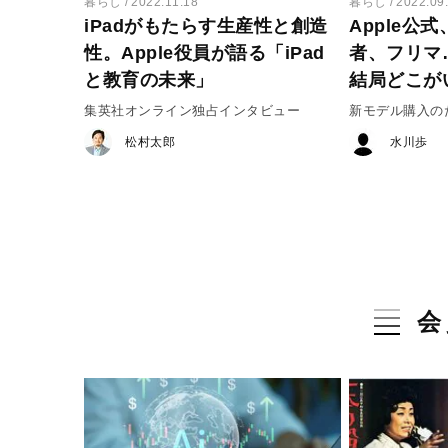
暮らし
2022.11.18
暮らし
2022.09
iPadがもたらす生産性と創造
Apple公
性。Apple役員が語る「iPad
者、フリマ…
と教育の未来」
結局どこが
集英社オンライン独占インタビュー
新モデル購入のた
を少しでも高く
松村太郎
水川歩
会