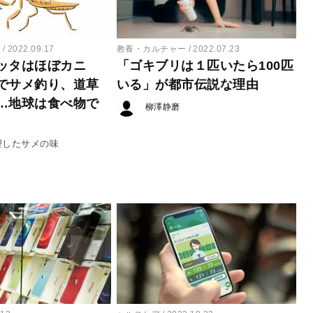
ー
2022.09.17
教養・カルチャー
2022.07.23
ッタはほぼカニ
「ゴキブリは１匹いたら100匹
でサメ釣り、道草
いる」が都市伝説な理由
…地球は食べ物で
柳澤静磨
理したサメの味