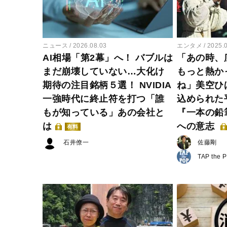
ニュース
2026.08.03
エンタメ
2025.
AI相場「第2幕」へ！ バブルは
「あの時、
まだ崩壊していない…大化け
もっと熱か
期待の注目銘柄５選！ NVIDIA
ね」美空ひ
一強時代に終止符を打つ「誰
込められた
もが知っている」あの会社と
『一本の鉛
は
への意志
有料
石井僚一
佐藤剛
TAP the 