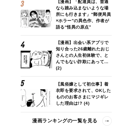
【漫画】「配達員は、普通
なら踏み込まないような場
所にも行きます」“郵便局員
×ホラー”の異色作、作者が
語る“怪異の原点”
【漫画】出会い系アプリで
知り合った26歳離れたおじ
さんとの人生初体験で、と
んでもない詐欺にあって…
(2)
【風俗嬢として初仕事】着
衣即を要求されて、OKした
もののお客さまにマジギレ
した理由は!? (4)
漫画ランキングの一覧を見る