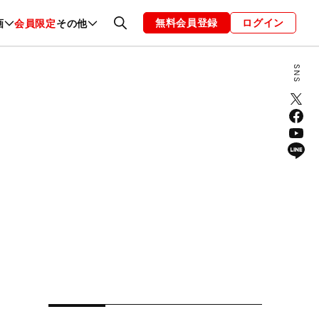
無料会員登録
ログイン
画
会員限定
その他
ファッション
恋愛・結婚
編集部
お知らせ