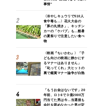
事情”
〈冷やしキュウリで510人
食中毒も…〉花火大会の
「豚の丸焼き」、キッチン
カーの「ケバブ」も…酷暑
の夏祭りで注意したい食べ
物
〈映画『ちいかわ』〉「子
ども向けの映画に静かにす
るマナーはありません」
「叱ってくれ」大ヒットの
裏で鑑賞マナー論争が白熱
「もうお金はないです」20
年前、ロト6で３億2000万
円当てた男は今…当選後も
会社を辞めなかった男が定