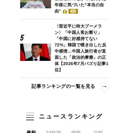
年後に気づいた“本当の自
由”
有料
〈習近平に特大ブーメラ
ン〉「中国人客お断り」
「中国に好感持てない
72%」韓国で噴き出した反
中感情…中国人旅行者が直
面した「政治的摩擦」の正
体【2026年7月バズり記事1
位】
記事ランキングの一覧を見る
ニュースランキング
最新
24時間
週間
月間