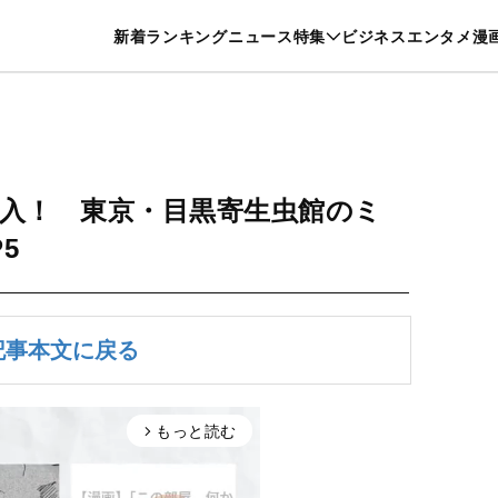
特集一覧を見る
漫画一覧を見る
新着
ランキング
ニュース
特集
ビジネス
エンタメ
漫
養・カルチャー
暮らし
スポーツ
ヘルスケア
美容
グルメ
入！ 東京・目黒寄生虫館のミ
5
記事本文に戻る
もっと読む
arrow_forward_ios