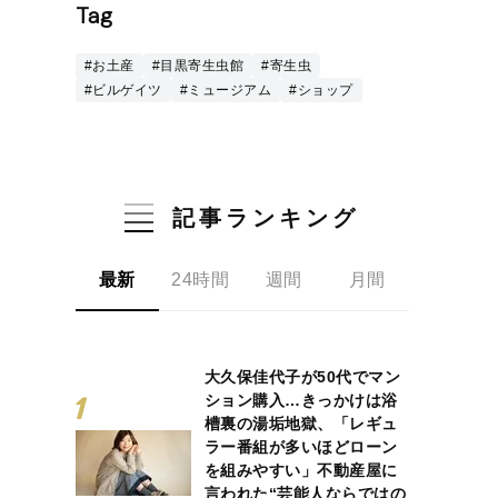
Tag
#お土産
#目黒寄生虫館
#寄生虫
#ビルゲイツ
#ミュージアム
#ショップ
記事ランキング
最新
24時間
週間
月間
大久保佳代子が50代でマン
ション購入…きっかけは浴
槽裏の湯垢地獄、「レギュ
ラー番組が多いほどローン
を組みやすい」不動産屋に
言われた“芸能人ならではの