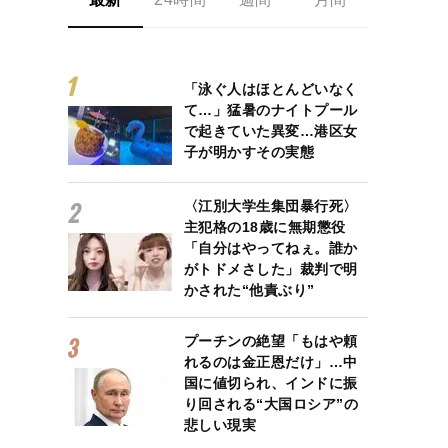
「泳ぐ人はほとんどいなく
て…」猛暑のナイトプール
で起きていた異変…港区女
子が明かすその実態
〈江別大学生集団暴行死〉
主犯格の18歳に無期懲役
「自分はやってねぇ。誰か
がトドメさした」裁判で明
かされた“他責ぶり”
プーチンの絶望「もはや頼
れるのは金正恩だけ」…中
国に値切られ、インドに振
り回される“大国ロシア”の
悲しい現実