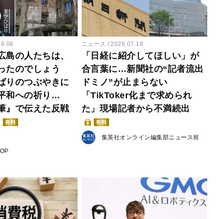
08.06
ニュース
2026.07.18
広島の人たちは、
「日経に紹介してほしい」が
ったのでしょう
合言葉に…新聞社の“記者流出
ばりのつぶやきに
ドミノ”が止まらない
平和への祈り…
「TikToker化まで求められ
筆』で伝えた反戦
た」現場記者から不満続出
有料
有料
集英社オンライン編集部ニュース班
POP