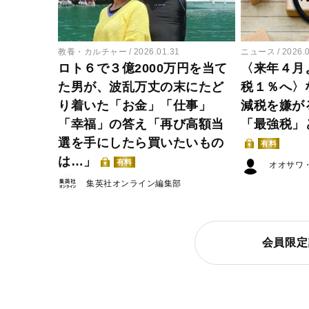
教養・カルチャー
2026.01.31
ニュース
2026.
ロト６で３億2000万円を当て
〈来年４月
た男が、波乱万丈の末にたど
税１％へ〉
り着いた「お金」「仕事」
減税を嫌が
「幸福」の答え「再び高額当
「最強税」
選を手にしたら買いたいもの
有料
は…」
有料
オオサワ
集英社オンライン編集部
会員限定