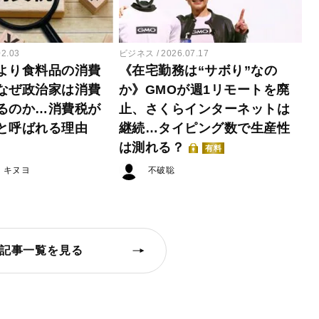
02.03
ビジネス
2026.07.17
より食料品の消費
《在宅勤務は“サボり”なの
なぜ政治家は消費
か》GMOが週1リモートを廃
るのか…消費税が
止、さくらインターネットは
と呼ばれる理由
継続…タイピング数で生産性
は測れる？
有料
・キヌヨ
不破聡
記事一覧を見る