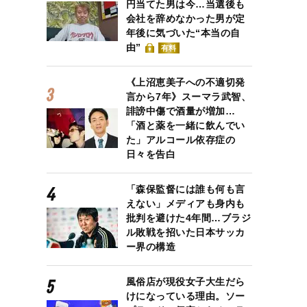
円当てた男は今…当選後も
会社を辞めなかった男が定
年後に気づいた“本当の自
由”
有料
《上沼恵美子への不適切発
言から7年》スーマラ武智、
誹謗中傷で酒量が増加…
「酒と薬を一緒に飲んでい
た」アルコール依存症の
日々を告白
「森保監督には誰も何も言
えない」メディアも身内も
批判を避けた4年間…ブラジ
ル敗戦を招いた日本サッカ
ー界の構造
風俗店が現役女子大生だら
けになっている理由。ソー