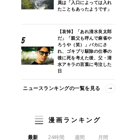
員は「入口によっては入れ
たこともあったようです」
【哀悼】「あれ清水良太郎
だ」「親父も呼んで麻雀や
ろうや（笑）」バカにさ
れ、ゴキブリ駆除の仕事の
後に死を考えた後、父・清
水アキラの言葉に号泣した
日
ニュースランキングの一覧を見る
漫画ランキング
最新
24時間
週間
月間