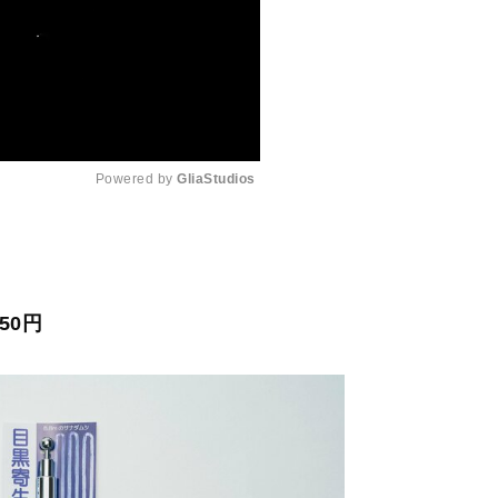
Powered by 
GliaStudios
M
u
t
50円
e