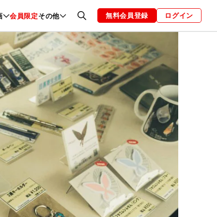
無料会員登録
ログイン
画
会員限定
その他
ファッション
恋愛・結婚
編集部
お知らせ