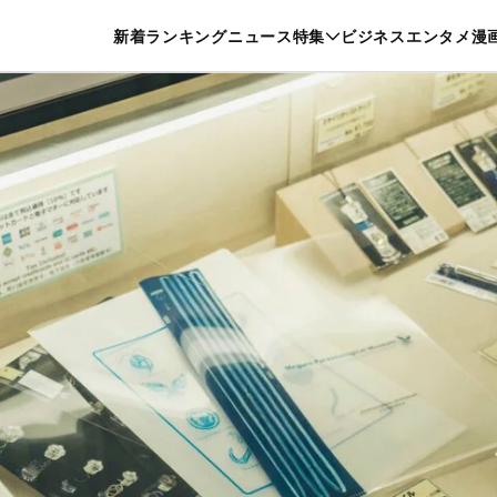
特集一覧を見る
漫画一覧を見る
新着
ランキング
ニュース
特集
ビジネス
エンタメ
漫
養・カルチャー
暮らし
スポーツ
ヘルスケア
美容
グルメ