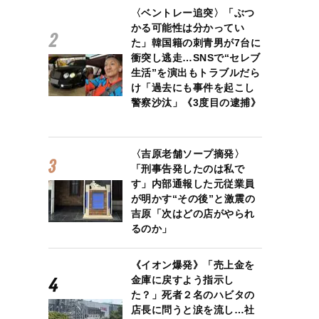
〈ベントレー追突〉「ぶつ
かる可能性は分かってい
た」韓国籍の刺青男が7台に
衝突し逃走…SNSで“セレブ
生活”を演出もトラブルだら
け「過去にも事件を起こし
警察沙汰」《3度目の逮捕》
〈吉原老舗ソープ摘発〉
「刑事告発したのは私で
す」内部通報した元従業員
が明かす“その後”と激震の
吉原「次はどの店がやられ
るのか」
《イオン爆発》「売上金を
金庫に戻すよう指示し
た？」死者２名のハビタの
店長に問うと涙を流し…社