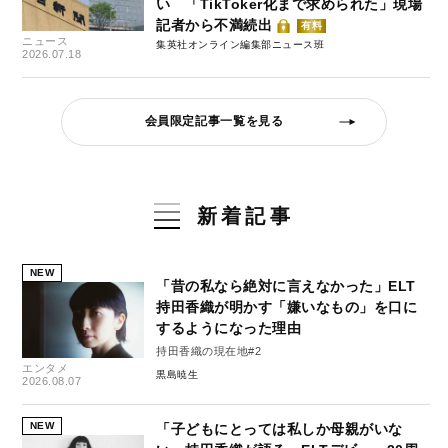
い 「TikToker化まで求められた」現場
記者から不満続出
有料
ニュース
集英社オンライン編集部ニュース班
2026.07.18
会員限定記事一覧を見る
新着記事
NEW
「昔の私なら絶対に言えなかった」ELT
持田香織が明かす「嫌いなもの」を口に
するようになった理由
持田香織の現在地#2
エンタメ
黒島暁生
2026.08.07
NEW
「子どもにとっては私しか母親がいな