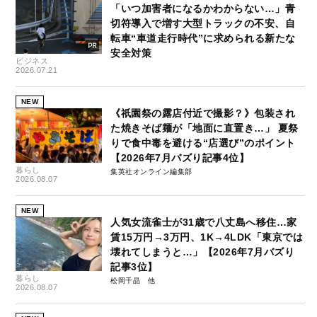
「いつ加害者になるかわからない…」青
切符導入で増す大型トラックの不安、自
転車“車道走行時代”に求められる新たな
安全対策
ビジネス
2026.07.21
NEW
《祇園祭の露店付近で撮影？》包装され
た焼きそば麺が「地面に直置き…」 夏祭
りで食中毒を避ける“店選び”のポイント
【2026年7月バズり記事4位】
暮らし
集英社オンライン編集部
2026.08.07
NEW
人気女流雀士が31歳で八丈島へ移住…家
賃15万円→3万円、1K→4LDK「東京では
壊れてしまうと…」【2026年7月バズり
記事3位】
暮らし
松岡千晶
2026.08.07