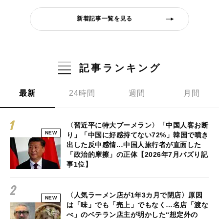
新着記事一覧を見る
記事ランキング
最新
24時間
週間
月間
〈習近平に特大ブーメラン〉「中国人客お断
NEW
り」「中国に好感持てない72%」韓国で噴き
出した反中感情…中国人旅行者が直面した
「政治的摩擦」の正体【2026年7月バズり記
事1位】
〈人気ラーメン店が1年3カ月で閉店〉原因
NEW
は「味」でも「売上」でもなく…名店「渡な
べ」のベテラン店主が明かした“想定外の