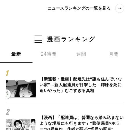
ニュースランキングの一覧を見る
漫画ランキング
最新
24時間
週間
月間
【新連載・漫画】配達先は“誰も住んでいな
い家”…新人配達員が目撃した「姉妹を死に
追いやった」むごすぎる真相
【漫画】「配達員は、普通なら踏み込まない
ような場所にも行きます」“郵便局員×ホラ
ー”の異色作、作者が語る“怪異の原点”