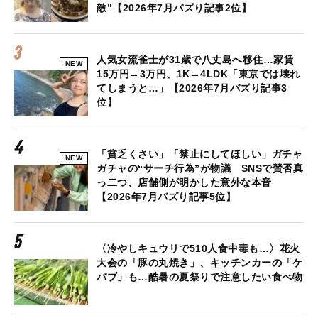
敵”【2026年7月バズり記事2位】
人気女流雀士が31歳で八丈島へ移住…家賃
NEW
15万円→3万円、1K→4LDK「東京では壊れ
てしまうと…」【2026年7月バズり記事3
位】
「貧乏くさい」「禁止にしてほしい」ガチャ
NEW
ガチャの“サーチ行為”が物議 SNSで賛否真
っ二つ、店舗側が明かした意外な本音
【2026年7月バズり記事5位】
〈冷やしキュウリで510人食中毒も…〉花火
大会の「豚の丸焼き」、キッチンカーの「ケ
バブ」も…酷暑の夏祭りで注意したい食べ物