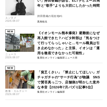
い」持田香織が語る、ELTデビュー30周
年と“歌手”よりも大切にしたかった時間
持田香織の現在地#1
エンタメ
2026.08.07
黒島暁生
NEW
《イオンモール熊本爆発》避難後になぜ
再入館できた？ハビタ幹部は「気をつけ
て行ってらっしゃいと…モール職員は引
き止めなかった」と主張、イオンは「運
用を徹底できなかった可能性」
ニュース
2026.08.07
集英社オンライン編集部ニュース班
NEW
「貧乏くさい」「禁止にしてほしい」ガ
チャガチャの“サーチ行為”が物議 SNS
で賛否真っ二つ、店舗側が明かした意外
な本音【2026年7月バズり記事5位】
教養・カルチャー
集英社オンライン編集部
2026.08.07