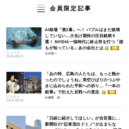
会員限定記事
AI相場「第2幕」へ！ バブルはまだ崩壊
していない…大化け期待の注目銘柄５
選！ NVIDIA一強時代に終止符を打つ「誰
もが知っている」あの会社とは
有料
ニュース
石井僚一
2026.08.03
「あの時、広島の人たちは、もっと熱か
ったのでしょうね」美空ひばりのつぶや
きに込められた平和への祈り…『一本の
鉛筆』で伝えた反戦への意志
有料
エンタメ
佐藤剛
2025.08.06
「日経に紹介してほしい」が合言葉に…
新聞社の“記者流出ドミノ”が止まらな