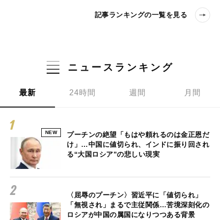
記事ランキングの一覧を見る
ニュースランキング
最新
24時間
週間
月間
NEW
プーチンの絶望「もはや頼れるのは金正恩だ
け」…中国に値切られ、インドに振り回され
る“大国ロシア”の悲しい現実
〈屈辱のプーチン〉習近平に「値切られ」
「無視され」まるで主従関係…苦境深刻化の
ロシアが中国の属国になりつつある背景