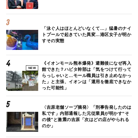
「泳ぐ人はほとんどいなくて…」猛暑のナイ
トプールで起きていた異変…港区女子が明か
すその実態
《イオンモール熊本爆発》避難後になぜ再入
NEW
館できた？ハビタ幹部は「気をつけて行って
らっしゃいと…モール職員は引き止めなかっ
た」と主張、イオンは「運用を徹底できなか
った可能性」
〈吉原老舗ソープ摘発〉「刑事告発したのは
私です」内部通報した元従業員が明かす“そ
の後”と激震の吉原「次はどの店がやられる
のか」