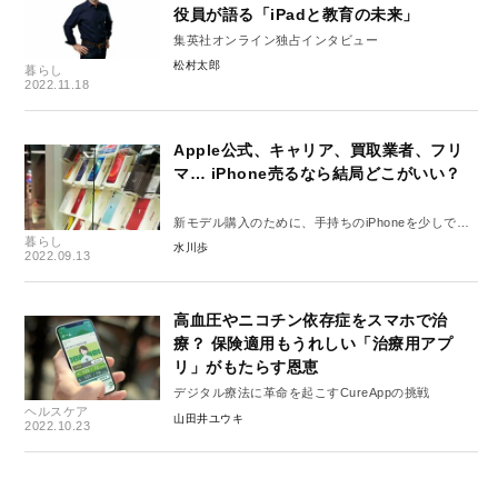
役員が語る「iPadと教育の未来」
集英社オンライン独占インタビュー
松村太郎
暮らし
2022.11.18
Apple公式、キャリア、買取業者、フリ
マ… iPhone売るなら結局どこがいい？
新モデル購入のために、手持ちのiPhoneを少しでも
暮らし
高く売ろう！
水川歩
2022.09.13
高血圧やニコチン依存症をスマホで治
療？ 保険適用もうれしい「治療用アプ
リ」がもたらす恩恵
デジタル療法に革命を起こすCureAppの挑戦
ヘルスケア
山田井ユウキ
2022.10.23