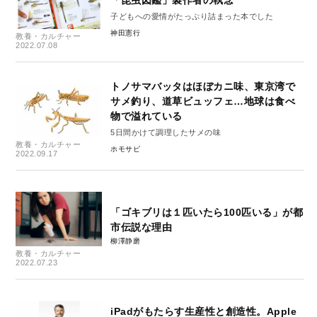
「昆虫図鑑」製作者の執念
子どもへの愛情がたっぷり詰まった本でした
神田憲行
教養・カルチャー
2022.07.08
トノサマバッタはほぼカニ味、東京湾で
サメ釣り、道草ビュッフェ…地球は食べ
物で溢れている
5日間かけて調理したサメの味
教養・カルチャー
ホモサピ
2022.09.17
「ゴキブリは１匹いたら100匹いる」が都
市伝説な理由
柳澤静磨
教養・カルチャー
2022.07.23
iPadがもたらす生産性と創造性。Apple