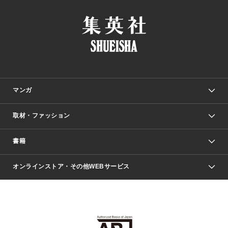
マンガ
取材・ファッション
少年マンガ
週刊少年ジャンプ
書籍
ファッション・美容
青年マンガ
ジャンプSQ.
Seventeen
週刊ヤングジャンプ
オンラインストア・その他WEBサービス
文芸・文庫・総合
芸能・情報・スポーツ
少女マンガ
Vジャンプ
non-no Web
ヤングジャンプ定期購読デジタル
すばる
Myojo
オンラインストア
りぼん
学芸・ノンフィクション・新書
最強ジャンプ
女性マンガ
@BAILA
ヤンジャン＋
小説すばる
週プレNEWS
マーガレット
集英社OTOコンテンツ
集英社 学芸編集部
少年ジャンプ＋
その他WEBサービス
クッキー
ライトノベル・ノベライズ
MAQUIA ONLINE
となりのヤングジャンプ