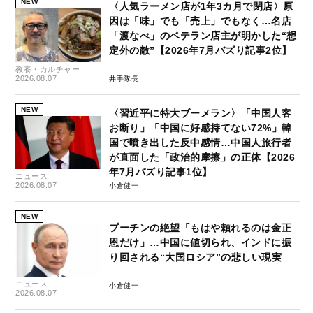
NEW
〈人気ラーメン店が1年3カ月で閉店〉原
因は「味」でも「売上」でもなく…名店
「渡なべ」のベテラン店主が明かした“想
定外の敵”【2026年7月バズり記事2位】
教養・カルチャー
2026.08.07
井手隊長
NEW
〈習近平に特大ブーメラン〉「中国人客
お断り」「中国に好感持てない72%」韓
国で噴き出した反中感情…中国人旅行者
が直面した「政治的摩擦」の正体【2026
年7月バズり記事1位】
ニュース
2026.08.07
小倉健一
NEW
プーチンの絶望「もはや頼れるのは金正
恩だけ」…中国に値切られ、インドに振
り回される“大国ロシア”の悲しい現実
ニュース
小倉健一
2026.08.07