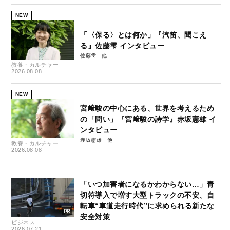
NEW
「〈保る〉とは何か」『汽笛、聞こえ
る』佐藤雫 インタビュー
佐藤雫
教養・カルチャー
2026.08.08
NEW
宮﨑駿の中心にある、世界を考えるため
の「問い」『宮﨑駿の詩学』赤坂憲雄 イ
ンタビュー
赤坂憲雄
教養・カルチャー
2026.08.08
「いつ加害者になるかわからない…」青
切符導入で増す大型トラックの不安、自
転車“車道走行時代”に求められる新たな
安全対策
ビジネス
2026.07.21