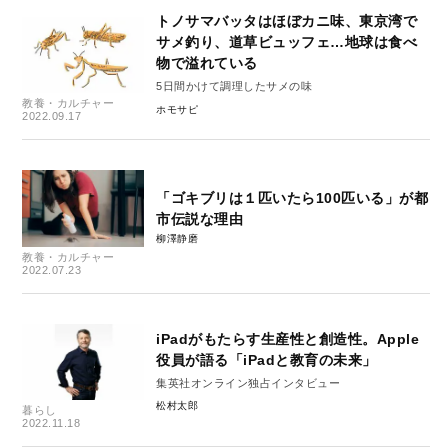
トノサマバッタはほぼカニ味、東京湾で
サメ釣り、道草ビュッフェ…地球は食べ
物で溢れている
5日間かけて調理したサメの味
教養・カルチャー
ホモサピ
2022.09.17
「ゴキブリは１匹いたら100匹いる」が都
市伝説な理由
柳澤静磨
教養・カルチャー
2022.07.23
iPadがもたらす生産性と創造性。Apple
役員が語る「iPadと教育の未来」
集英社オンライン独占インタビュー
松村太郎
暮らし
2022.11.18