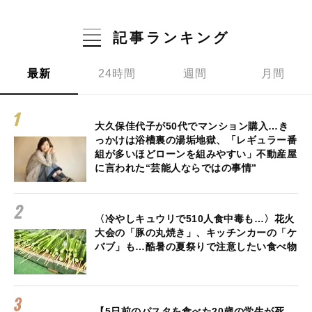
記事ランキング
最新
24時間
週間
月間
大久保佳代子が50代でマンション購入…き
っかけは浴槽裏の湯垢地獄、「レギュラー番
組が多いほどローンを組みやすい」不動産屋
に言われた“芸能人ならではの事情”
〈冷やしキュウリで510人食中毒も…〉花火
大会の「豚の丸焼き」、キッチンカーの「ケ
バブ」も…酷暑の夏祭りで注意したい食べ物
【5日前のパスタを食べた20歳の学生が死