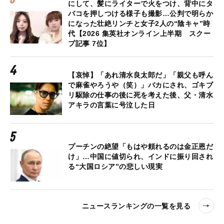
にして、髪にライターで火をつけ、背中にタ
バコを押しつける様子も撮影…公判で明らか
になった壮絶リンチと女子2人の“陰キャ”時
代【2026 集英社オンライン上半期 スクー
プ記事 7位】
【哀悼】「あれ清水良太郎だ」「親父も呼ん
で麻雀やろうや（笑）」バカにされ、ゴキブ
リ駆除の仕事の後に死を考えた後、父・清水
アキラの言葉に号泣した日
プーチンの絶望「もはや頼れるのは金正恩だ
け」…中国に値切られ、インドに振り回され
る“大国ロシア”の悲しい現実
ニュースランキングの一覧を見る