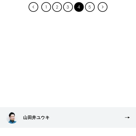
1
2
3
4
5
山田井ユウキ