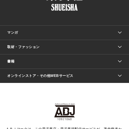
マンガ
取材・ファッション
少年マンガ
週刊少年ジャンプ
書籍
ファッション・美容
青年マンガ
ジャンプSQ.
Seventeen
週刊ヤングジャンプ
オンラインストア・その他WEBサービス
文芸・文庫・総合
芸能・情報・スポーツ
少女マンガ
Vジャンプ
non-no Web
ヤングジャンプ定期購読デジタル
すばる
Myojo
オンラインストア
りぼん
学芸・ノンフィクション・新書
最強ジャンプ
女性マンガ
@BAILA
ヤンジャン＋
小説すばる
週プレNEWS
マーガレット
集英社OTOコンテンツ
集英社 学芸編集部
少年ジャンプ＋
その他WEBサービス
クッキー
ライトノベル・ノベライズ
MAQUIA ONLINE
となりのヤングジャンプ
集英社 文芸ステーション
週プレ グラジャパ！
別冊マーガレット
SHUEISHA MANGA-ART HERITAGE
集英社 ビジネス書
ゼブラック
ココハナ
SHUEISHA ADNAVI
SPUR.JP
集英社Webマガジン Cobalt
グランドジャンプ
web 集英社文庫
キッズ
web Sportiva
マンガMee
ジャンプキャラクターズストア
集英社新書
ジャンプルーキー！