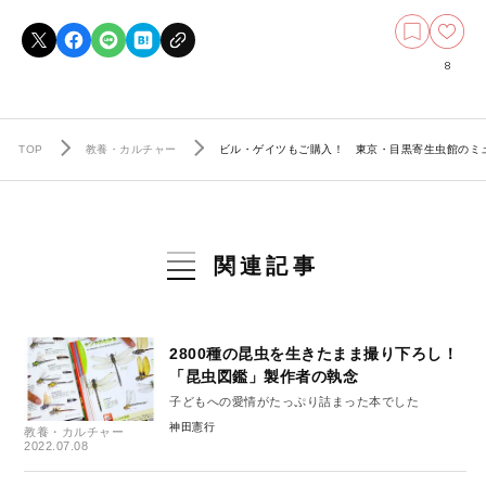
8
TOP
教養・カルチャー
ビル・ゲイツもご購入！ 東京・目黒寄生虫館のミュ
関連記事
2800種の昆虫を生きたまま撮り下ろし！
「昆虫図鑑」製作者の執念
子どもへの愛情がたっぷり詰まった本でした
神田憲行
教養・カルチャー
2022.07.08