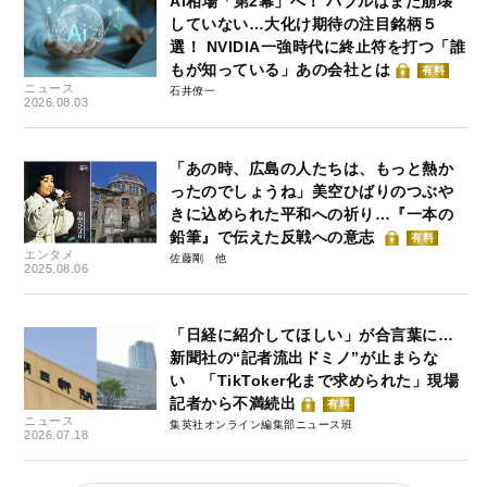
AI相場「第2幕」へ！ バブルはまだ崩壊
していない…大化け期待の注目銘柄５
選！ NVIDIA一強時代に終止符を打つ「誰
もが知っている」あの会社とは
有料
ニュース
石井僚一
2026.08.03
「あの時、広島の人たちは、もっと熱か
ったのでしょうね」美空ひばりのつぶや
きに込められた平和への祈り…『一本の
鉛筆』で伝えた反戦への意志
有料
エンタメ
佐藤剛
2025.08.06
「日経に紹介してほしい」が合言葉に…
新聞社の“記者流出ドミノ”が止まらな
い 「TikToker化まで求められた」現場
記者から不満続出
有料
ニュース
集英社オンライン編集部ニュース班
2026.07.18