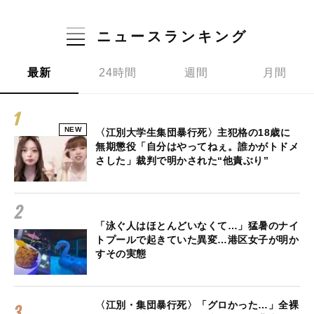
ニュースランキング
最新
24時間
週間
月間
NEW
〈江別大学生集団暴行死〉主犯格の18歳に
無期懲役「自分はやってねぇ。誰かがトドメ
さした」裁判で明かされた“他責ぶり”
「泳ぐ人はほとんどいなくて…」猛暑のナイ
トプールで起きていた異変…港区女子が明か
すその実態
〈江別・集団暴行死〉「グロかった…」全裸