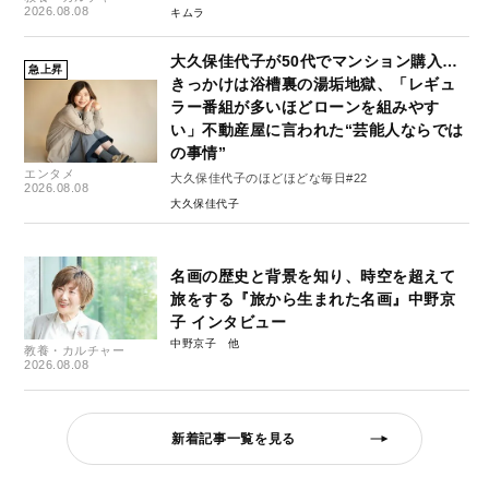
2026.08.08
キムラ
大久保佳代子が50代でマンション購入…
急上昇
きっかけは浴槽裏の湯垢地獄、「レギュ
ラー番組が多いほどローンを組みやす
い」不動産屋に言われた“芸能人ならでは
の事情”
エンタメ
大久保佳代子のほどほどな毎日#22
2026.08.08
大久保佳代子
名画の歴史と背景を知り、時空を超えて
旅をする『旅から生まれた名画』中野京
子 インタビュー
中野京子
教養・カルチャー
2026.08.08
新着記事一覧を見る