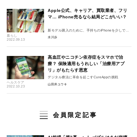
Apple公式、キャリア、買取業者、フリ
マ… iPhone売るなら結局どこがいい？
新モデル購入のために、手持ちのiPhoneを少しでも
暮らし
高く売ろう！
水川歩
2022.09.13
高血圧やニコチン依存症をスマホで治
療？ 保険適用もうれしい「治療用アプ
リ」がもたらす恩恵
デジタル療法に革命を起こすCureAppの挑戦
ヘルスケア
山田井ユウキ
2022.10.23
会員限定記事