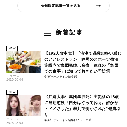
会員限定記事一覧を見る
新着記事
NEW
【192人食中毒】「清潔で品数の多い感じ
のいいレストラン」静岡のスポーツ宿泊
施設内で集団発症…合宿・遠征の「集団
での食事」に知っておきたい予防策
ニュース
集英社オンライン編集部
2026.08.08
NEW
〈江別大学生集団暴行死〉主犯格の18歳
に無期懲役「自分はやってねぇ。誰かが
トドメさした」裁判で明かされた“他責ぶ
り”
ニュース
集英社オンライン編集部ニュース班
2026.08.08