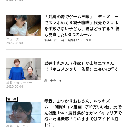
「沖縄の海でゲーム三昧」「ディズニー
でスマホめぐり親子喧嘩」旅先でスマホ
を手放さない子ども、親はどうする？ 親
も見直したい3つのルール
ニュース
集英社オンライン編集部ニュース班
2026.08.08
岩井圭也さん（作家）が山崎エマさん
（ドキュメンタリー監督）に会いに行く
岩井圭也
教養・カルチャー
2026.08.08
急上昇
毒親、ぶつかりおじさん、ルッキズ
ム…“闇深4コマ漫画”で10万いいね、元で
んぱ組.inc・鹿目凛がセカンドキャリアで
抱いた危機感「このままではアイドル崩
れに」
教養・カルチャー