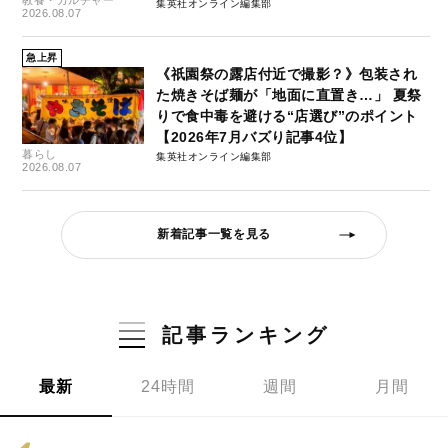
教養・カルチャー
集英社オンライン編集部
2026.08.07
急上昇
《祇園祭の露店付近で撮影？》包装され
た焼きそば麺が「地面に直置き…」 夏祭
りで食中毒を避ける“店選び”のポイント
【2026年7月バズり記事4位】
暮らし
集英社オンライン編集部
2026.08.07
新着記事一覧を見る
記事ランキング
最新
24時間
週間
月間