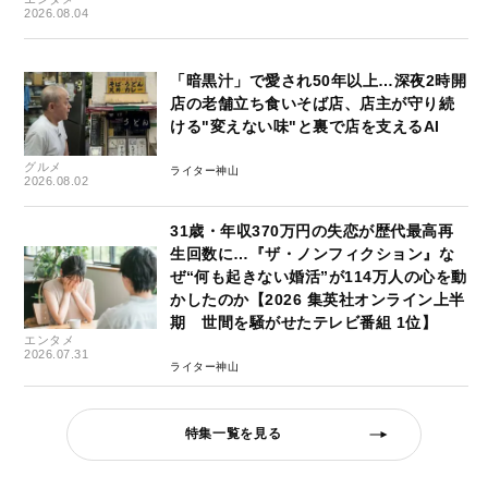
2026.08.04
「暗黒汁」で愛され50年以上…深夜2時開
店の老舗立ち食いそば店、店主が守り続
ける"変えない味"と裏で店を支えるAI
グルメ
ライター神山
2026.08.02
31歳・年収370万円の失恋が歴代最高再
生回数に…『ザ・ノンフィクション』な
ぜ“何も起きない婚活”が114万人の心を動
かしたのか【2026 集英社オンライン上半
期 世間を騒がせたテレビ番組 1位】
エンタメ
2026.07.31
ライター神山
特集一覧を見る