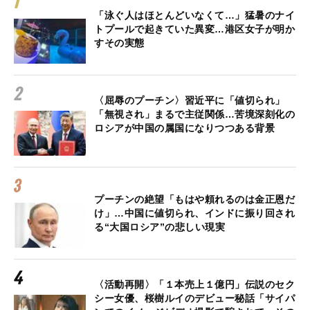
「泳ぐ人はほとんどいなくて…」猛暑のナイ
トプールで起きていた異変…港区女子が明か
すその実態
〈屈辱のプーチン〉習近平に「値切られ」
「無視され」まるで主従関係…苦境深刻化の
ロシアが中国の属国になりつつある背景
プーチンの絶望「もはや頼れるのは金正恩だ
け」…中国に値切られ、インドに振り回され
る“大国ロシア”の悲しい現実
〈活動再開〉「１本売上１億円」伝説のセク
シー女優、桜樹ルイのデビュー秘話「サイパ