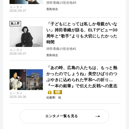
持田香織の現在地#2
エンタメ
黒島暁生
2026.08.07
「子どもにとっては私しか母親がいな
急上昇
い」持田香織が語る、ELTデビュー30
周年と“歌手”よりも大切にしたかった
時間
持田香織の現在地#1
エンタメ
2026.08.07
黒島暁生
「あの時、広島の人たちは、もっと熱
かったのでしょうね」美空ひばりのつ
ぶやきに込められた平和への祈り…
『一本の鉛筆』で伝えた反戦への意志
有料
エンタメ
2025.08.06
佐藤剛
エンタメ一覧を見る