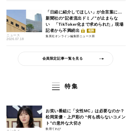
「日経に紹介してほしい」が合言葉に…
新聞社の“記者流出ドミノ”が止まらな
い 「TikToker化まで求められた」現場
記者から不満続出
有料
ニュース
集英社オンライン編集部ニュース班
2026.07.18
会員限定記事一覧を見る
特集
お笑い番組に「女性MC」は必要なのか？
松岡茉優・上戸彩の “何も残らないコメン
ト”の意外な大切さ
飲用てれび
エンタメ