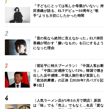
「子どもにとっては私しか母親がいない」持
田香織が語る、ELTデビュー30周年と“歌
手”よりも大切にしたかった時間
「昔の私なら絶対に言えなかった」ELT持田
香織が明かす「嫌いなもの」を口にするよう
になった理由
〈習近平に特大ブーメラン〉「中国人客お断
り」「中国に好感持てない72%」韓国で噴き
出した反中感情…中国人旅行者が直面した
「政治的摩擦」の正体【2026年7月バズり記
事1位】
〈人気ラーメン店が1年3カ月で閉店〉原因
は「味」でも「売上」でもなく…名店「渡な