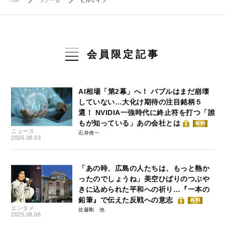
TOP
タグ一覧
ビルゲイツ
会員限定記事
AI相場「第2幕」へ！ バブルはまだ崩壊
していない…大化け期待の注目銘柄５
選！ NVIDIA一強時代に終止符を打つ「誰
もが知っている」あの会社とは
有料
ニュース
石井僚一
2026.08.03
「あの時、広島の人たちは、もっと熱か
ったのでしょうね」美空ひばりのつぶや
きに込められた平和への祈り…『一本の
鉛筆』で伝えた反戦への意志
有料
エンタメ
佐藤剛
2025.08.06