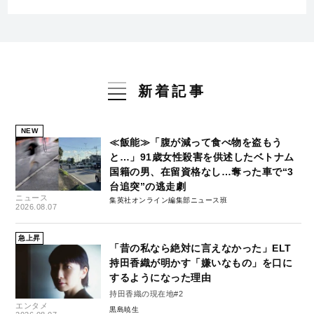
新着記事
NEW
≪飯能≫「腹が減って食べ物を盗もう
と…」91歳女性殺害を供述したベトナム
国籍の男、在留資格なし…奪った車で“3
台追突”の逃走劇
ニュース
集英社オンライン編集部ニュース班
2026.08.07
急上昇
「昔の私なら絶対に言えなかった」ELT
持田香織が明かす「嫌いなもの」を口に
するようになった理由
持田香織の現在地#2
エンタメ
黒島暁生