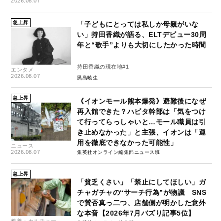
2026.08.07
急上昇
「子どもにとっては私しか母親がいな
い」持田香織が語る、ELTデビュー30周
年と“歌手”よりも大切にしたかった時間
持田香織の現在地#1
エンタメ
2026.08.07
黒島暁生
急上昇
《イオンモール熊本爆発》避難後になぜ
再入館できた？ハビタ幹部は「気をつけ
て行ってらっしゃいと…モール職員は引
き止めなかった」と主張、イオンは「運
用を徹底できなかった可能性」
ニュース
2026.08.07
集英社オンライン編集部ニュース班
急上昇
「貧乏くさい」「禁止にしてほしい」ガ
チャガチャの“サーチ行為”が物議 SNS
で賛否真っ二つ、店舗側が明かした意外
な本音【2026年7月バズり記事5位】