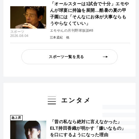
「オールスターは1試合で十分」エモや
んが球宴に持論を展開…酷暑の夏の甲
子園には「そんなにお体が大事ならも
うやらなくていい」
エモやんの月刊野球放談#8
スポーツ
2026.08.04
江本孟紀
スポーツ一覧を見る
エンタメ
急上昇
「昔の私なら絶対に言えなかった」
ELT持田香織が明かす「嫌いなもの」
を口にするようになった理由