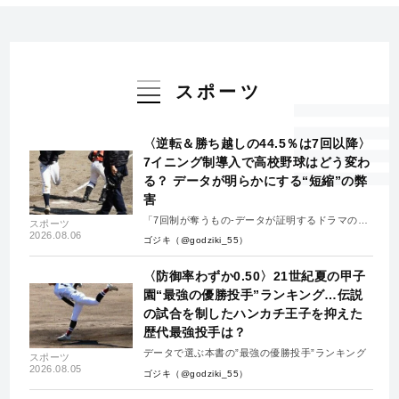
スポーツ
〈逆転＆勝ち越しの44.5％は7回以降〉
7イニング制導入で高校野球はどう変わ
る？ データが明らかにする“短縮”の弊
害
「7回制が奪うもの-データが証明するドラマの消
スポーツ
失-」
2026.08.06
ゴジキ（@godziki_55）
〈防御率わずか0.50〉21世紀夏の甲子
園“最強の優勝投手”ランキング…伝説
の試合を制したハンカチ王子を抑えた
歴代最強投手は？
データで選ぶ本書の”最強の優勝投手”ランキング
スポーツ
2026.08.05
ゴジキ（@godziki_55）