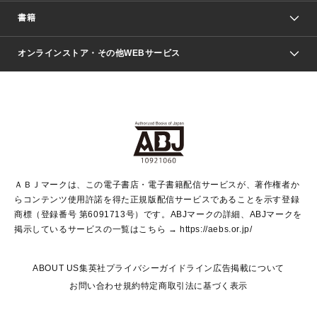
週刊少年ジャンプ
書籍
ファッション・美容
青年マンガ
ジャンプSQ.
Seventeen
週刊ヤングジャンプ
オンラインストア・その他WEBサービス
文芸・文庫・総合
芸能・情報・スポーツ
少女マンガ
Vジャンプ
non-no Web
ヤングジャンプ定期購読デジタル
すばる
Myojo
オンラインストア
りぼん
学芸・ノンフィクション・新書
最強ジャンプ
女性マンガ
@BAILA
ヤンジャン＋
小説すばる
週プレNEWS
マーガレット
集英社OTOコンテンツ
集英社 学芸編集部
少年ジャンプ＋
その他WEBサービス
クッキー
ライトノベル・ノベライズ
MAQUIA ONLINE
となりのヤングジャンプ
集英社 文芸ステーション
週プレ グラジャパ！
別冊マーガレット
SHUEISHA MANGA-ART HERITAGE
集英社 ビジネス書
ゼブラック
ココハナ
SHUEISHA ADNAVI
SPUR.JP
集英社Webマガジン Cobalt
グランドジャンプ
web 集英社文庫
キッズ
web Sportiva
マンガMee
ジャンプキャラクターズストア
集英社新書
ジャンプルーキー！
月刊オフィスユー
ＡＢＪマークは、この電子書店・電子書籍配信サービスが、著作権者か
EDITOR'S LAB
LEE
集英社オレンジ文庫
ウルトラジャンプ
青春と読書
パラスポ＋！
らコンテンツ使用許諾を得た正規版配信サービスであることを示す登録
集英社みらい文庫
リマコミ＋
HAPPY PLUS STORE
集英社新書プラス
ジャンプTOON
商標（登録番号 第6091713号）です。ABJマークの詳細、ABJマークを
Marisol
シフォン文庫
アジア人物史
S-KIDS.LAND
マンガMeets
掲示しているサービスの一覧はこちら →
https://aebs.or.jp/
shueisha vox
よみタイ
S-MANGA
Web éclat
ダッシュエックス文庫
LEEマルシェ
kotoba
集英社ジャンプリミックス
ABOUT US
集英社プライバシーガイドライン
広告掲載について
T JAPAN:The New York Times Style Magazine
JUMP j BOOKS
お問い合わせ
規約
特定商取引法に基づく表示
SHOP Marisol
e!集英社
集英社コミック文庫
集英社女性誌ポータル
éclat premium
imidas