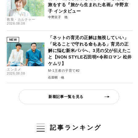
旅をする『旅から生まれた名画』中野京
子 インタビュー
中野京子
教養・カルチャー
2026.08.08
「ネットの育児の正解は無視していい」
NEW
「叱ることで守れる命もある」育児の正
解に悩む新米パパへ、3児の父が伝えたこ
と【NON STYLE石田明×令和ロマン 松井
ケムリ】
エンタメ
M-1王者の子育て#2
2026.08.08
石田明
新着記事一覧を見る
記事ランキング