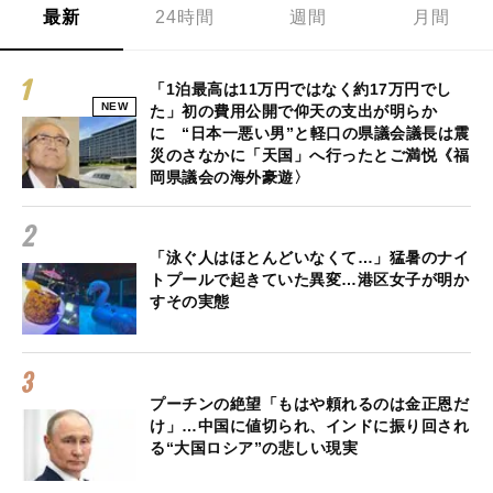
最新
24時間
週間
月間
「1泊最高は11万円ではなく約17万円でし
NEW
た」初の費用公開で仰天の支出が明らか
に “日本一悪い男”と軽口の県議会議長は震
災のさなかに「天国」へ行ったとご満悦《福
岡県議会の海外豪遊〉
「泳ぐ人はほとんどいなくて…」猛暑のナイ
トプールで起きていた異変…港区女子が明か
すその実態
プーチンの絶望「もはや頼れるのは金正恩だ
け」…中国に値切られ、インドに振り回され
る“大国ロシア”の悲しい現実