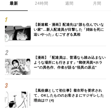
最新
24時間
週間
月間
【新連載・漫画】配達先は“誰も住んでいな
い家”…新人配達員が目撃した「姉妹を死に
追いやった」むごすぎる真相
【漫画】「配達員は、普通なら踏み込まない
ような場所にも行きます」“郵便局員×ホラ
ー”の異色作、作者が語る“怪異の原点”
【風俗嬢として初仕事】着衣即を要求され
て、OKしたもののお客さまにマジギレした
理由は!? (4)