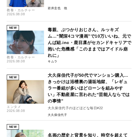
岩井圭也
教養・カルチャー
2026.08.08
NEW
毒親、ぶつかりおじさん、ルッキズ
ム…“闇深4コマ漫画”で10万いいね、元で
んぱ組.inc・鹿目凛がセカンドキャリアで
抱いた危機感「このままではアイドル崩
れに」
教養・カルチャー
2026.08.08
キムラ
大久保佳代子が50代でマンション購入…
NEW
きっかけは浴槽裏の湯垢地獄、「レギュ
ラー番組が多いほどローンを組みやす
い」不動産屋に言われた“芸能人ならでは
の事情”
エンタメ
大久保佳代子のほどほどな毎日#22
2026.08.08
大久保佳代子
NEW
名画の歴史と背景を知り、時空を超えて