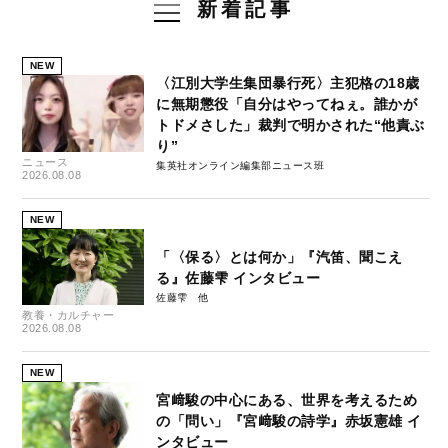
新着記事
NEW
〈江別大学生集団暴行死〉主犯格の18歳
に無期懲役「自分はやってねぇ。誰かが
トドメさした」裁判で明かされた“他責ぶ
り”
ニュース
集英社オンライン編集部ニュース班
2026.08.08
NEW
「〈保る〉とは何か」『汽笛、聞こえ
る』佐藤雫 インタビュー
佐藤雫
教養・カルチャー
2026.08.08
NEW
宮﨑駿の中心にある、世界を考えるため
の「問い」『宮﨑駿の詩学』赤坂憲雄 イ
ンタビュー