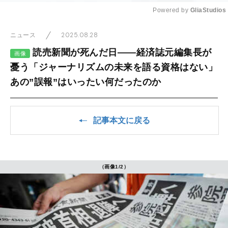
Powered by 
GliaStudios
Mute
2025.08.28
ニュース
読売新聞が死んだ日――経済誌元編集長が
画像
憂う「ジャーナリズムの未来を語る資格はない」
あの”誤報”はいったい何だったのか
記事本文に戻る
（画像1/2）