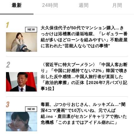
最新
24時間
週間
月間
大久保佳代子が50代でマンション購入…き
NEW
っかけは浴槽裏の湯垢地獄、「レギュラー番
組が多いほどローンを組みやすい」不動産屋
に言われた“芸能人ならではの事情”
〈習近平に特大ブーメラン〉「中国人客お断
り」「中国に好感持てない72%」韓国で噴き
出した反中感情…中国人旅行者が直面した
「政治的摩擦」の正体【2026年7月バズり記
事1位】
毒親、ぶつかりおじさん、ルッキズム…“闇
NEW
深4コマ漫画”で10万いいね、元でんぱ
組.inc・鹿目凛がセカンドキャリアで抱いた
危機感「このままではアイドル崩れに」