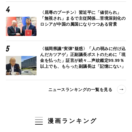
〈屈辱のプーチン〉習近平に「値切られ」
「無視され」まるで主従関係…苦境深刻化の
ロシアが中国の属国になりつつある背景
〈福岡県議“実弾”疑惑〉「人の弱みに付け込
んだカツアゲ」正副議長ポストのために「現
金を払った」証言が続々…声紋鑑定99.99％
以上でも、もらった副議長は「記憶にない」
ニュースランキングの一覧を見る
漫画ランキング