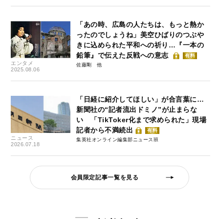
「あの時、広島の人たちは、もっと熱か
ったのでしょうね」美空ひばりのつぶや
きに込められた平和への祈り…『一本の
鉛筆』で伝えた反戦への意志
有料
エンタメ
佐藤剛
2025.08.06
「日経に紹介してほしい」が合言葉に…
新聞社の“記者流出ドミノ”が止まらな
い 「TikToker化まで求められた」現場
記者から不満続出
有料
ニュース
集英社オンライン編集部ニュース班
2026.07.18
会員限定記事一覧を見る