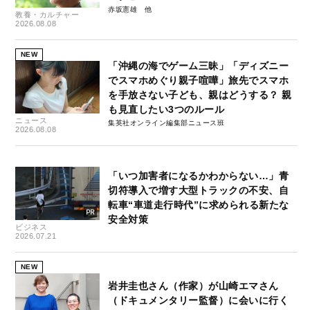
赤坂憲雄
教養・カルチャー
2026.08.08
NEW
「沖縄の海でゲーム三昧」「ディズニー
でスマホめぐり親子喧嘩」旅先でスマホ
を手放さない子ども、親はどうする？ 親
も見直したい3つのルール
ニュース
集英社オンライン編集部ニュース班
2026.08.08
「いつ加害者になるかわからない…」青
切符導入で増す大型トラックの不安、自
転車“車道走行時代”に求められる新たな
安全対策
ビジネス
2026.07.21
NEW
岩井圭也さん（作家）が山崎エマさん
（ドキュメンタリー監督）に会いに行く