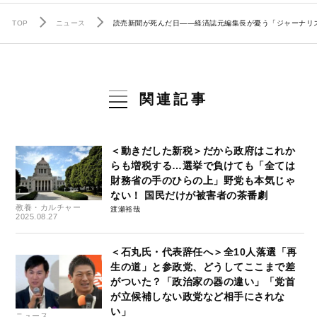
TOP
ニュース
読売新聞が死んだ日――経済誌元編集長が憂う「ジャーナリズ
関連記事
＜動きだした新税＞だから政府はこれか
らも増税する…選挙で負けても「全ては
財務省の手のひらの上」野党も本気じゃ
ない！ 国民だけが被害者の茶番劇
教養・カルチャー
渡瀬裕哉
2025.08.27
＜石丸氏・代表辞任へ＞全10人落選「再
生の道」と参政党、どうしてここまで差
がついた？「政治家の器の違い」「党首
が立候補しない政党など相手にされな
い」
ニュース