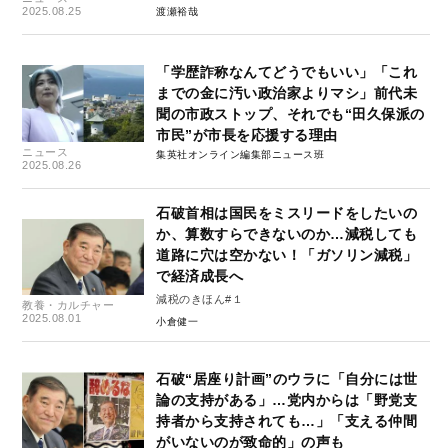
2025.08.25
渡瀬裕哉
「学歴詐称なんてどうでもいい」「これ
までの金に汚い政治家よりマシ」前代未
聞の市政ストップ、それでも“田久保派の
市民”が市長を応援する理由
ニュース
集英社オンライン編集部ニュース班
2025.08.26
石破首相は国民をミスリードをしたいの
か、算数すらできないのか…減税しても
道路に穴は空かない！「ガソリン減税」
で経済成長へ
減税のきほん#１
教養・カルチャー
2025.08.01
小倉健一
石破“居座り計画”のウラに「自分には世
論の支持がある」…党内からは「野党支
持者から支持されても…」「支える仲間
がいないのが致命的」の声も