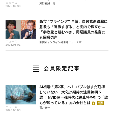
ニュース
河野嘉誠
2025.07.30
高市 “フライング” 早苗、自民党新総裁に
意欲も「過激すぎる」と党内で孤立か…
「参政党と組むべき」周辺議員の発言に
も困惑の声
ニュース
集英社オンライン編集部ニュース班
2025.08.01
会員限定記事
AI相場「第2幕」へ！ バブルはまだ崩壊
していない…大化け期待の注目銘柄５
選！ NVIDIA一強時代に終止符を打つ「誰
もが知っている」あの会社とは
有料
ニュース
石井僚一
2026.08.03