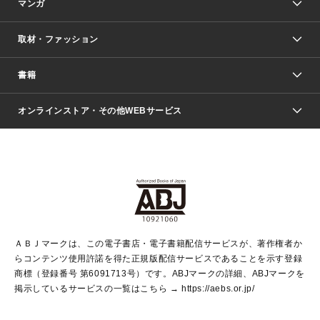
マンガ
取材・ファッション
少年マンガ
週刊少年ジャンプ
書籍
ファッション・美容
青年マンガ
ジャンプSQ.
Seventeen
週刊ヤングジャンプ
オンラインストア・その他WEBサービス
文芸・文庫・総合
芸能・情報・スポーツ
少女マンガ
Vジャンプ
non-no Web
ヤングジャンプ定期購読デジタル
すばる
Myojo
オンラインストア
りぼん
学芸・ノンフィクション・新書
最強ジャンプ
女性マンガ
@BAILA
ヤンジャン＋
小説すばる
週プレNEWS
マーガレット
集英社OTOコンテンツ
集英社 学芸編集部
少年ジャンプ＋
その他WEBサービス
クッキー
ライトノベル・ノベライズ
MAQUIA ONLINE
となりのヤングジャンプ
集英社 文芸ステーション
週プレ グラジャパ！
別冊マーガレット
SHUEISHA MANGA-ART HERITAGE
集英社 ビジネス書
ゼブラック
ココハナ
SHUEISHA ADNAVI
SPUR.JP
集英社Webマガジン Cobalt
グランドジャンプ
web 集英社文庫
キッズ
web Sportiva
マンガMee
ジャンプキャラクターズストア
集英社新書
ジャンプルーキー！
月刊オフィスユー
ＡＢＪマークは、この電子書店・電子書籍配信サービスが、著作権者か
EDITOR'S LAB
LEE
集英社オレンジ文庫
ウルトラジャンプ
青春と読書
パラスポ＋！
らコンテンツ使用許諾を得た正規版配信サービスであることを示す登録
集英社みらい文庫
リマコミ＋
HAPPY PLUS STORE
集英社新書プラス
ジャンプTOON
商標（登録番号 第6091713号）です。ABJマークの詳細、ABJマークを
Marisol
シフォン文庫
アジア人物史
S-KIDS.LAND
マンガMeets
掲示しているサービスの一覧はこちら →
https://aebs.or.jp/
shueisha vox
よみタイ
S-MANGA
Web éclat
ダッシュエックス文庫
LEEマルシェ