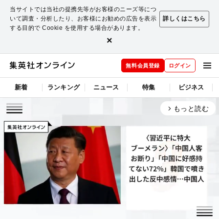
当サイトでは当社の提携先等がお客様のニーズ等につ
いて調査・分析したり、お客様にお勧めの広告を表示
詳しくはこちら
する目的で Cookie を使用する場合があります。
×
無料会員登録
ログイン
新着
ランキング
ニュース
特集
ビジネス
もっと読む
arrow_forward_ios