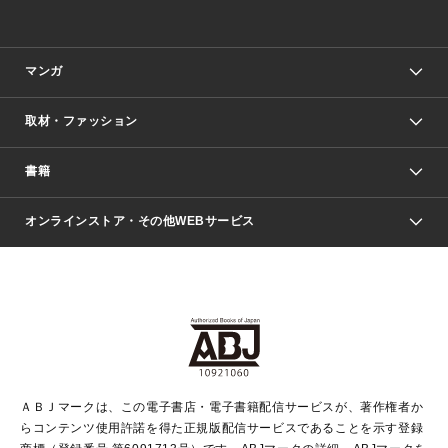
マンガ
取材・ファッション
少年マンガ
週刊少年ジャンプ
書籍
ファッション・美容
青年マンガ
ジャンプSQ.
Seventeen
週刊ヤングジャンプ
オンラインストア・その他WEBサービス
文芸・文庫・総合
芸能・情報・スポーツ
少女マンガ
Vジャンプ
non-no Web
ヤングジャンプ定期購読デジタル
すばる
Myojo
オンラインストア
りぼん
学芸・ノンフィクション・新書
最強ジャンプ
女性マンガ
@BAILA
ヤンジャン＋
小説すばる
週プレNEWS
マーガレット
集英社OTOコンテンツ
集英社 学芸編集部
少年ジャンプ＋
その他WEBサービス
クッキー
ライトノベル・ノベライズ
MAQUIA ONLINE
となりのヤングジャンプ
集英社 文芸ステーション
週プレ グラジャパ！
別冊マーガレット
SHUEISHA MANGA-ART HERITAGE
集英社 ビジネス書
ゼブラック
ココハナ
SHUEISHA ADNAVI
SPUR.JP
集英社Webマガジン Cobalt
グランドジャンプ
web 集英社文庫
キッズ
web Sportiva
マンガMee
ジャンプキャラクターズストア
集英社新書
ジャンプルーキー！
月刊オフィスユー
ＡＢＪマークは、この電子書店・電子書籍配信サービスが、著作権者か
EDITOR'S LAB
LEE
集英社オレンジ文庫
ウルトラジャンプ
青春と読書
パラスポ＋！
らコンテンツ使用許諾を得た正規版配信サービスであることを示す登録
集英社みらい文庫
リマコミ＋
HAPPY PLUS STORE
集英社新書プラス
ジャンプTOON