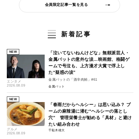
会員限定記事一覧を見る
新着記事
NEW
「泣いてないねんけどな」無頼派芸人・
金属バットの意外な涙…映画館、格闘ゲ
ームで号泣も、上方漫才大賞で浮上し
た“疑惑の涙”
金属バットの「酒辛肉鮪」#61
エンタメ
2026.08.09
金属バット
NEW
「春雨だからヘルシー」は思い込み？ ブ
ームの麻辣湯に潜む“ヘルシーの落とし
穴” 管理栄養士が勧める「具材」と避け
たい組み合わせ
グルメ
千駄木雄大
2026.08.09