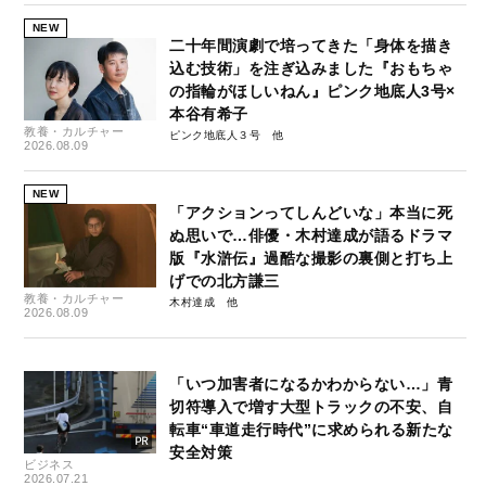
NEW
二十年間演劇で培ってきた「身体を描き
込む技術」を注ぎ込みました『おもちゃ
の指輪がほしいねん』ピンク地底人3号×
本谷有希子
教養・カルチャー
ピンク地底人３号
2026.08.09
NEW
「アクションってしんどいな」本当に死
ぬ思いで…俳優・木村達成が語るドラマ
版『水滸伝』過酷な撮影の裏側と打ち上
げでの北方謙三
教養・カルチャー
木村達成
2026.08.09
「いつ加害者になるかわからない…」青
切符導入で増す大型トラックの不安、自
転車“車道走行時代”に求められる新たな
安全対策
ビジネス
2026.07.21