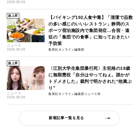
2026.08.09
急上昇
【バイキング192人食中毒】「清潔で品数
の多い感じのいいレストラン」静岡のス
ポーツ宿泊施設内で集団発症…合宿・遠
征の「集団での食事」に知っておきたい
予防策
ニュース
2026.08.08
集英社オンライン編集部
急上昇
〈江別大学生集団暴行死〉主犯格の18歳
に無期懲役「自分はやってねぇ。誰かが
トドメさした」裁判で明かされた“他責ぶ
り”
ニュース
集英社オンライン編集部ニュース班
2026.08.08
新着記事一覧を見る