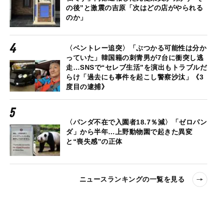
の後”と激震の吉原「次はどの店がやられる
のか」
〈ベントレー追突〉「ぶつかる可能性は分か
っていた」韓国籍の刺青男が7台に衝突し逃
走…SNSで“セレブ生活”を演出もトラブルだ
らけ「過去にも事件を起こし警察沙汰」《3
度目の逮捕》
〈パンダ不在で入園者18.7％減〉「ゼロパン
ダ」から半年…上野動物園で起きた異変
と“喪失感”の正体
ニュースランキングの一覧を見る