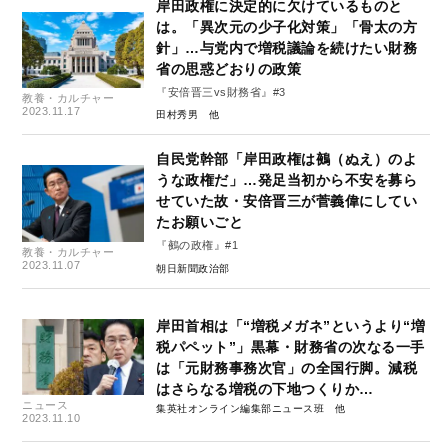
岸田政権に決定的に欠けているものと
は。「異次元の少子化対策」「骨太の方
針」…与党内で増税議論を続けたい財務
省の思惑どおりの政策
『安倍晋三vs財務省』#3
教養・カルチャー
2023.11.17
田村秀男
自民党幹部「岸田政権は鵺（ぬえ）のよ
うな政権だ」…発足当初から不安を募ら
せていた故・安倍晋三が菅義偉にしてい
たお願いごと
『鵺の政権』#1
教養・カルチャー
2023.11.07
朝日新聞政治部
岸田首相は「“増税メガネ”というより“増
税パペット”」黒幕・財務省の次なる一手
は「元財務事務次官」の全国行脚。減税
はさらなる増税の下地つくりか…
ニュース
集英社オンライン編集部ニュース班
2023.11.10