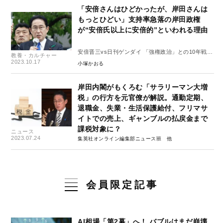
「安倍さんはひどかったが、岸田さんは
もっとひどい」支持率急落の岸田政権
が“安倍氏以上に安倍的”といわれる理由
安倍晋三vs日刊ゲンダイ 「強権政治」との10年戦争
教養・カルチャー
#２
2023.10.17
小塚かおる
岸田内閣がもくろむ「サラリーマン大増
税」の行方を元官僚が解説。通勤定期、
退職金、失業・生活保護給付、フリマサ
イトでの売上、ギャンブルの払戻金まで
課税対象に？
ニュース
2023.07.24
集英社オンライン編集部ニュース班
会員限定記事
AI相場「第2幕」へ！ バブルはまだ崩壊