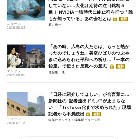
していない…大化け期待の注目銘柄５
選！ NVIDIA一強時代に終止符を打つ「誰
もが知っている」あの会社とは
有料
ニュース
石井僚一
2026.08.03
「あの時、広島の人たちは、もっと熱か
ったのでしょうね」美空ひばりのつぶや
きに込められた平和への祈り…『一本の
鉛筆』で伝えた反戦への意志
有料
エンタメ
佐藤剛
2025.08.06
「日経に紹介してほしい」が合言葉に…
新聞社の“記者流出ドミノ”が止まらな
い 「TikToker化まで求められた」現場
記者から不満続出
有料
ニュース
集英社オンライン編集部ニュース班
2026.07.18