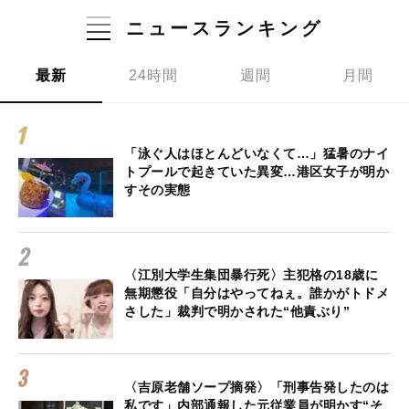
ニュースランキング
最新
24時間
週間
月間
「泳ぐ人はほとんどいなくて…」猛暑のナイ
トプールで起きていた異変…港区女子が明か
すその実態
〈江別大学生集団暴行死〉主犯格の18歳に
無期懲役「自分はやってねぇ。誰かがトドメ
さした」裁判で明かされた“他責ぶり”
〈吉原老舗ソープ摘発〉「刑事告発したのは
私です」内部通報した元従業員が明かす“そ