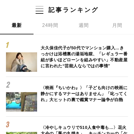
記事ランキング
最新
24時間
週間
月間
大久保佳代子が50代でマンション購入…き
っかけは浴槽裏の湯垢地獄、「レギュラー番
組が多いほどローンを組みやすい」不動産屋
に言われた“芸能人ならではの事情”
〈映画『ちいかわ』〉「子ども向けの映画に
静かにするマナーはありません」「叱ってく
れ」大ヒットの裏で鑑賞マナー論争が白熱
〈冷やしキュウリで510人食中毒も…〉花火
大会の「豚の丸焼き」、キッチンカーの「ケ