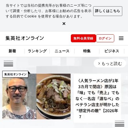
当サイトでは当社の提携先等がお客様のニーズ等につ
いて調査・分析したり、お客様にお勧めの広告を表示
詳しくはこちら
する目的で Cookie を使用する場合があります。
×
無料会員登録
ログイン
新着
ランキング
ニュース
特集
ビジネス
もっと読む
arrow_forward_ios