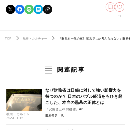
11
TOP
教養・カルチャー
「財政を一般の家計感覚でしか考えられない」財務省
関連記事
なぜ財務省は日銀に対して強い影響力を
持つのか？ 日本のバブル経済をもひき起
こした、本当の黒幕の正体とは
『安倍晋三vs財務省』#2
教養・カルチャー
田村秀男
2023.11.16