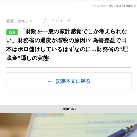
Powered by 
GliaStudios
Mute
2023.11.15
教養・カルチャー
「財政を一般の家計感覚でしか考えられな
画像
い」財務省の退廃が増税の原因!? 為替差益で日
本はボロ儲けしているはずなのに…財務省の“埋
蔵金”隠しの実態
記事本文に戻る
（画像1/5）