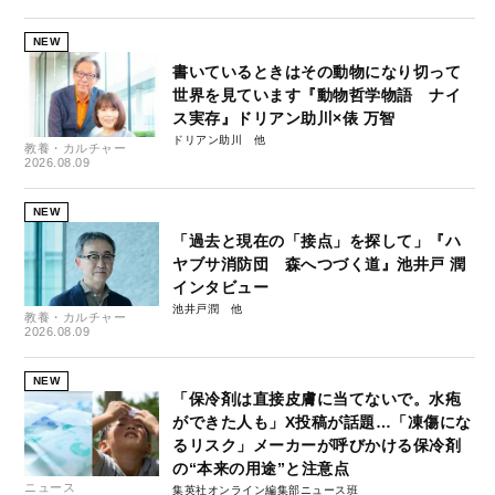
NEW
書いているときはその動物になり切って
世界を見ています『動物哲学物語 ナイ
ス実存』ドリアン助川×俵 万智
ドリアン助川
教養・カルチャー
2026.08.09
NEW
「過去と現在の「接点」を探して」『ハ
ヤブサ消防団 森へつづく道』池井戸 潤
インタビュー
池井戸潤
教養・カルチャー
2026.08.09
NEW
「保冷剤は直接皮膚に当てないで。水疱
ができた人も」X投稿が話題…「凍傷にな
るリスク」メーカーが呼びかける保冷剤
の“本来の用途”と注意点
ニュース
集英社オンライン編集部ニュース班