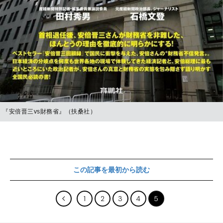
『安倍晋三vs財務省』（扶桑社）
この記事を最初から読む
1
2
3
4
5