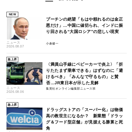
NEW
プーチンの絶望「もはや頼れるのは金正
恩だけ」…中国に値切られ、インドに振
り回される“大国ロシア”の悲しい現実
ニュース
小倉健一
2026.08.07
急上昇
〈満員山手線にベビーカーで炎上〉「折
りたたまず乗車できる」はずなのに「避
けるべき」「みんなで守るもの」と賛
否…JR東日本が示した見解
ニュース
集英社オンライン編集部ニュース班
2026.08.06
急上昇
ドラッグストアの「スーパー化」は物価
高の救世主になるか？ 新業態「ドラッ
グ＆フード型店舗」が見据える勝算と死
角