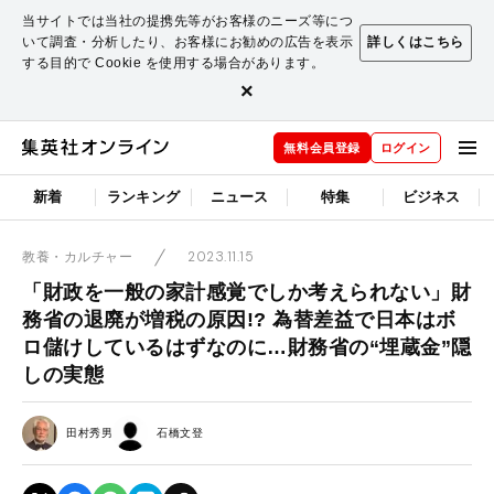
当サイトでは当社の提携先等がお客様のニーズ等につ
いて調査・分析したり、お客様にお勧めの広告を表示
詳しくはこちら
する目的で Cookie を使用する場合があります。
×
無料会員登録
ログイン
新着
ランキング
ニュース
特集
ビジネス
2023.11.15
教養・カルチャー
「財政を一般の家計感覚でしか考えられない」財
務省の退廃が増税の原因!? 為替差益で日本はボ
ロ儲けしているはずなのに…財務省の“埋蔵金”隠
しの実態
田村秀男
石橋文登