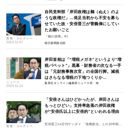
自民党幹部「岸田政権は鵺（ぬえ）のよ
うな政権だ」…発足当初から不安を募ら
せていた故・安倍晋三が菅義偉にしてい
たお願いごと
『鵺の政権』#1
教養・カルチャー
2023.11.07
朝日新聞政治部
岸田首相は「“増税メガネ”というより“増
税パペット”」黒幕・財務省の次なる一手
は「元財務事務次官」の全国行脚。減税
はさらなる増税の下地つくりか…
ニュース
集英社オンライン編集部ニュース班
2023.11.10
「安倍さんはひどかったが、岸田さんは
もっとひどい」支持率急落の岸田政権
が“安倍氏以上に安倍的”といわれる理由
安倍晋三vs日刊ゲンダイ 「強権政治」との10年戦争
教養・カルチャー