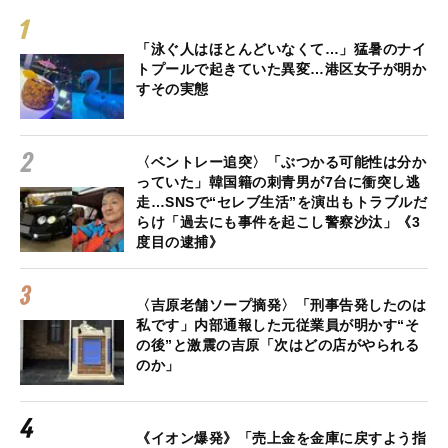
「泳ぐ人はほとんどいなくて…」猛暑のナイ
トプールで起きていた異変…港区女子が明か
すその実態
〈ベントレー追突〉「ぶつかる可能性は分か
っていた」韓国籍の刺青男が7台に衝突し逃
走…SNSで“セレブ生活”を演出もトラブルだ
らけ「過去にも事件を起こし警察沙汰」《3
度目の逮捕》
〈吉原老舗ソープ摘発〉「刑事告発したのは
私です」内部通報した元従業員が明かす“そ
の後”と激震の吉原「次はどの店がやられる
のか」
《イオン爆発》「売上金を金庫に戻すよう指