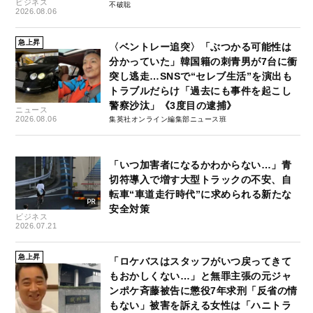
ビジネス
不破聡
2026.08.06
急上昇
〈ベントレー追突〉「ぶつかる可能性は
分かっていた」韓国籍の刺青男が7台に衝
突し逃走…SNSで“セレブ生活”を演出も
トラブルだらけ「過去にも事件を起こし
警察沙汰」《3度目の逮捕》
ニュース
2026.08.06
集英社オンライン編集部ニュース班
「いつ加害者になるかわからない…」青
切符導入で増す大型トラックの不安、自
転車“車道走行時代”に求められる新たな
安全対策
ビジネス
2026.07.21
急上昇
「ロケバスはスタッフがいつ戻ってきて
もおかしくない…」と無罪主張の元ジャ
ンポケ斉藤被告に懲役7年求刑「反省の情
もない」被害を訴える女性は「ハニトラ