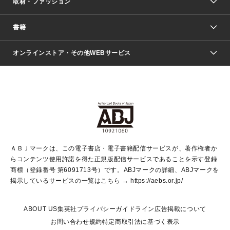
取材・ファッション
少年マンガ
週刊少年ジャンプ
書籍
ファッション・美容
青年マンガ
ジャンプSQ.
Seventeen
週刊ヤングジャンプ
オンラインストア・その他WEBサービス
文芸・文庫・総合
芸能・情報・スポーツ
少女マンガ
Vジャンプ
non-no Web
ヤングジャンプ定期購読デジタル
すばる
Myojo
オンラインストア
りぼん
学芸・ノンフィクション・新書
最強ジャンプ
女性マンガ
@BAILA
ヤンジャン＋
小説すばる
週プレNEWS
マーガレット
集英社OTOコンテンツ
集英社 学芸編集部
少年ジャンプ＋
その他WEBサービス
クッキー
ライトノベル・ノベライズ
MAQUIA ONLINE
となりのヤングジャンプ
集英社 文芸ステーション
週プレ グラジャパ！
別冊マーガレット
SHUEISHA MANGA-ART HERITAGE
集英社 ビジネス書
ゼブラック
ココハナ
SHUEISHA ADNAVI
SPUR.JP
集英社Webマガジン Cobalt
グランドジャンプ
web 集英社文庫
キッズ
web Sportiva
マンガMee
ジャンプキャラクターズストア
集英社新書
ジャンプルーキー！
月刊オフィスユー
ＡＢＪマークは、この電子書店・電子書籍配信サービスが、著作権者か
EDITOR'S LAB
LEE
集英社オレンジ文庫
ウルトラジャンプ
青春と読書
パラスポ＋！
らコンテンツ使用許諾を得た正規版配信サービスであることを示す登録
集英社みらい文庫
リマコミ＋
HAPPY PLUS STORE
集英社新書プラス
ジャンプTOON
商標（登録番号 第6091713号）です。ABJマークの詳細、ABJマークを
Marisol
シフォン文庫
アジア人物史
S-KIDS.LAND
マンガMeets
掲示しているサービスの一覧はこちら →
https://aebs.or.jp/
shueisha vox
よみタイ
S-MANGA
Web éclat
ダッシュエックス文庫
LEEマルシェ
kotoba
集英社ジャンプリミックス
ABOUT US
集英社プライバシーガイドライン
広告掲載について
T JAPAN:The New York Times Style Magazine
JUMP j BOOKS
お問い合わせ
規約
特定商取引法に基づく表示
SHOP Marisol
e!集英社
集英社コミック文庫