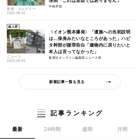
理由「これは昔話ではありません」
中島早苗
教養・カルチャー
2026.08.06
急上昇
〈イオン熊本爆発〉「遺族への当初説明
は…保身みたいなところがあった」ハビ
タ幹部が謝罪告白「建物内に戻りたいと
本人は言ってなかった」
ニュース
集英社オンライン編集部ニュース班
2026.08.05
新着記事一覧を見る
記事ランキング
最新
24時間
週間
月間