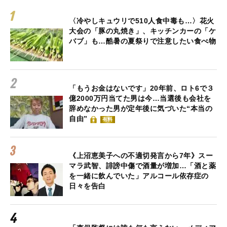
〈冷やしキュウリで510人食中毒も…〉花火
大会の「豚の丸焼き」、キッチンカーの「ケ
バブ」も…酷暑の夏祭りで注意したい食べ物
「もうお金はないです」20年前、ロト6で３
億2000万円当てた男は今…当選後も会社を
辞めなかった男が定年後に気づいた“本当の
自由”
有料
《上沼恵美子への不適切発言から7年》スー
マラ武智、誹謗中傷で酒量が増加…「酒と薬
を一緒に飲んでいた」アルコール依存症の
日々を告白