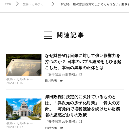
TOP
教養・カルチャー
「財政を一般の家計感覚でしか考えられない」財務省
関連記事
なぜ財務省は日銀に対して強い影響力を
持つのか？ 日本のバブル経済をもひき起
こした、本当の黒幕の正体とは
『安倍晋三vs財務省』#2
教養・カルチャー
田村秀男
2023.11.16
岸田政権に決定的に欠けているものと
は。「異次元の少子化対策」「骨太の方
針」…与党内で増税議論を続けたい財務
省の思惑どおりの政策
『安倍晋三vs財務省』#3
教養・カルチャー
2023.11.17
田村秀男