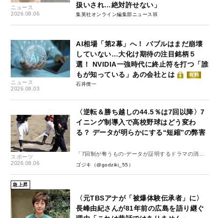
扱いされ…絶対許せない」
ニュース
2026.08.06
集英社オンライン編集部ニュース班
AI相場「第2幕」へ！ バブルはまだ崩壊
していない…大化け期待の注目銘柄５
選！ NVIDIA一強時代に終止符を打つ「誰
もが知っている」あの会社とは
有料
ニュース
石井僚一
2026.08.03
〈逆転＆勝ち越しの44.5％は7回以降〉7
イニング制導入で高校野球はどう変わ
る？ データが明らかにする“短縮”の弊害
「7回制が奪うもの-データが証明するドラマの消
スポーツ
失-」
2026.08.06
ゴジキ（@godziki_55）
急上昇
〈元TBSアナが「被爆体験伝承者」に〉
長峰由紀さんが81年前の広島を語り継ぐ