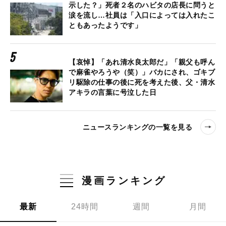
示した？」死者２名のハビタの店長に問うと
涙を流し…社員は「入口によっては入れたこ
ともあったようです」
【哀悼】「あれ清水良太郎だ」「親父も呼ん
で麻雀やろうや（笑）」バカにされ、ゴキブ
リ駆除の仕事の後に死を考えた後、父・清水
アキラの言葉に号泣した日
ニュースランキングの一覧を見る
漫画ランキング
最新
24時間
週間
月間