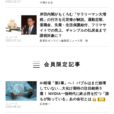
#２
2023.10.17
小塚かおる
岸田内閣がもくろむ「サラリーマン大増
税」の行方を元官僚が解説。通勤定期、
退職金、失業・生活保護給付、フリマサ
イトでの売上、ギャンブルの払戻金まで
課税対象に？
ニュース
2023.07.24
集英社オンライン編集部ニュース班
会員限定記事
AI相場「第2幕」へ！ バブルはまだ崩壊
していない…大化け期待の注目銘柄５
選！ NVIDIA一強時代に終止符を打つ「誰
もが知っている」あの会社とは
有料
ニュース
石井僚一
2026.08.03