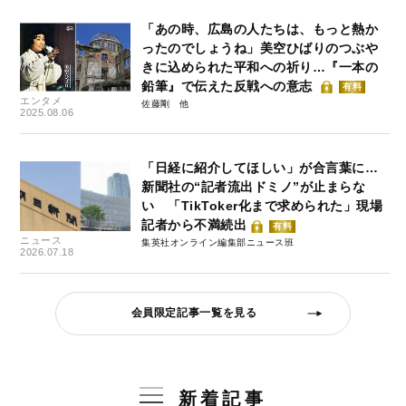
「あの時、広島の人たちは、もっと熱か
ったのでしょうね」美空ひばりのつぶや
きに込められた平和への祈り…『一本の
鉛筆』で伝えた反戦への意志
有料
エンタメ
佐藤剛
2025.08.06
「日経に紹介してほしい」が合言葉に…
新聞社の“記者流出ドミノ”が止まらな
い 「TikToker化まで求められた」現場
記者から不満続出
有料
ニュース
集英社オンライン編集部ニュース班
2026.07.18
会員限定記事一覧を見る
新着記事