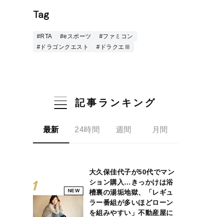
Tag
#RTA
#eスポーツ
#ファミコン
#ドラゴンクエスト
#ドラクエⅢ
記事ランキング
最新
24時間
週間
月間
大久保佳代子が50代でマン
ション購入…きっかけは浴
NEW
槽裏の湯垢地獄、「レギュ
ラー番組が多いほどローン
を組みやすい」不動産屋に