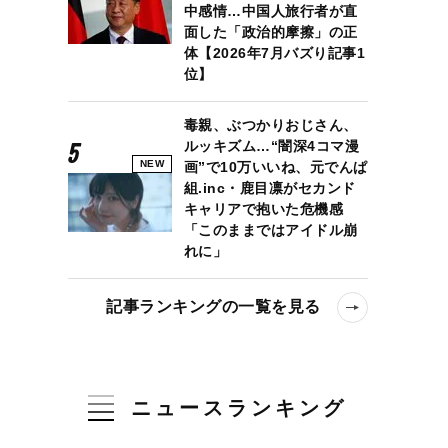
中感情…中国人旅行者が直
面した「政治的摩擦」の正
体【2026年7月バズり記事1
位】
毒親、ぶつかりおじさん、
ルッキズム…“闇深4コマ漫
NEW
画”で10万いいね、元でんぱ
組.inc・鹿目凛がセカンド
キャリアで抱いた危機感
「このままではアイドル崩
れに」
記事ランキングの一覧を見る
ニュースランキング