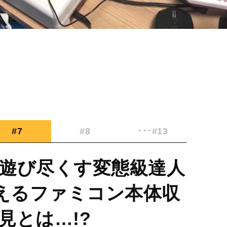
#7
#8
･･･#13
遊び尽くす変態級達人
超えるファミコン本体収
見とは…!?