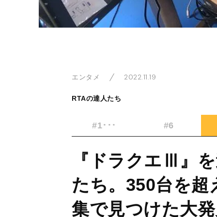
2022.11.19
エンタメ
RTAの達人たち
#1･･･
#6
『ドラクエⅢ』を
たち。350台を
集で見つけた大発