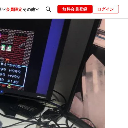
無料会員登録
ログイン
画
会員限定
その他
ファッション
恋愛・結婚
編集部
お知らせ