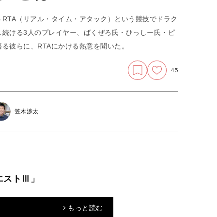
RTA（リアル・タイム・アタック）という競技でドラク
し続ける3人のプレイヤー、ばくぜろ氏・ひっしー氏・ピ
る彼らに、RTAにかける熱意を聞いた。
45
笠木渉太
エストⅢ」
もっと読む
arrow_forward_ios