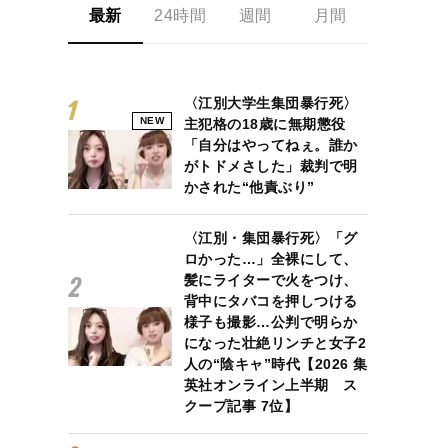
最新
24時間
週間
月間
〈江別大学生集団暴行死〉
NEW
主犯格の18歳に無期懲役
「自分はやってねぇ。誰か
がトドメさした」裁判で明
かされた“他責ぶり”
〈江別・集団暴行死〉「グ
ロかった…」全裸にして、
髪にライターで火をつけ、
背中にタバコを押しつける
様子も撮影…公判で明らか
になった壮絶リンチと女子2
人の“陰キャ”時代【2026 集
英社オンライン上半期 ス
クープ記事 7位】