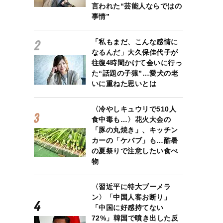
言われた“芸能人ならではの
事情”
「私もまだ、こんな感情に
なるんだ」大久保佳代子が
往復4時間かけて会いに行っ
た“話題の子猿”…愛犬の老
いに重ねた思いとは
〈冷やしキュウリで510人
食中毒も…〉花火大会の
「豚の丸焼き」、キッチン
カーの「ケバブ」も…酷暑
の夏祭りで注意したい食べ
物
〈習近平に特大ブーメラ
ン〉「中国人客お断り」
「中国に好感持てない
72%」韓国で噴き出した反