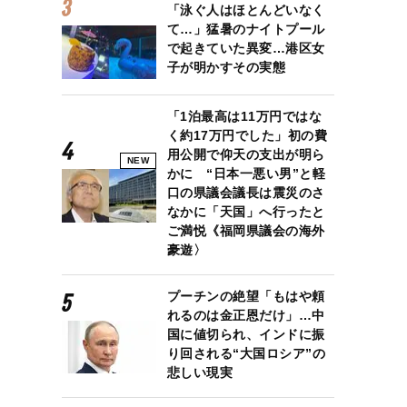
「泳ぐ人はほとんどいなく
て…」猛暑のナイトプール
で起きていた異変…港区女
子が明かすその実態
「1泊最高は11万円ではな
く約17万円でした」初の費
用公開で仰天の支出が明ら
NEW
かに “日本一悪い男”と軽
口の県議会議長は震災のさ
なかに「天国」へ行ったと
ご満悦《福岡県議会の海外
豪遊〉
プーチンの絶望「もはや頼
れるのは金正恩だけ」…中
国に値切られ、インドに振
り回される“大国ロシア”の
悲しい現実