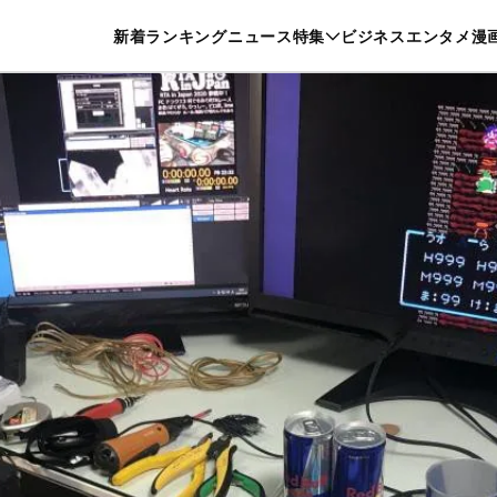
特集一覧を見る
漫画一覧を見る
新着
ランキング
ニュース
特集
ビジネス
エンタメ
漫
養・カルチャー
暮らし
スポーツ
ヘルスケア
美容
グルメ