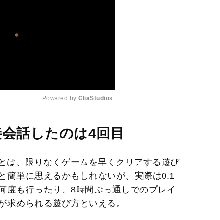
Powered by 
GliaStudios
M
接会話したのは4回目
u
t
）とは、限りなくゲームを早くクリアする遊び
e
と簡単に思えるかもしれないが、実際は0.1
何度も行ったり、8時間ぶっ通しでのプレイ
が求められる遊び方といえる。