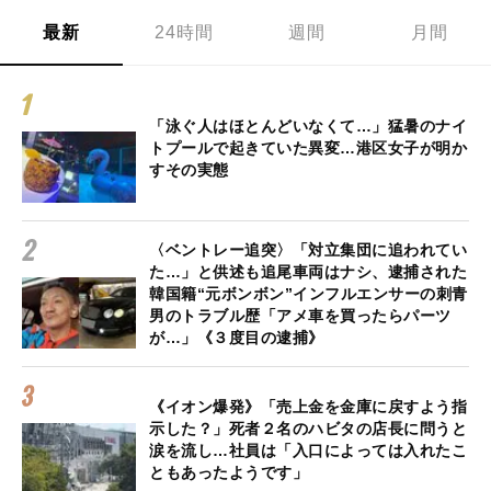
最新
24時間
週間
月間
「泳ぐ人はほとんどいなくて…」猛暑のナイ
トプールで起きていた異変…港区女子が明か
すその実態
〈ベントレー追突〉「対立集団に追われてい
た…」と供述も追尾車両はナシ、逮捕された
韓国籍“元ボンボン”インフルエンサーの刺青
男のトラブル歴「アメ車を買ったらパーツ
が…」《３度目の逮捕》
《イオン爆発》「売上金を金庫に戻すよう指
示した？」死者２名のハビタの店長に問うと
涙を流し…社員は「入口によっては入れたこ
ともあったようです」