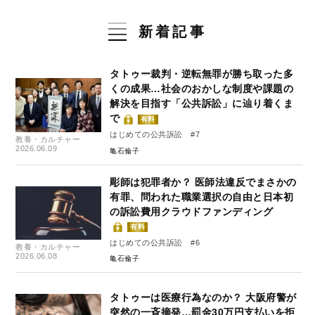
新着記事
タトゥー裁判・逆転無罪が勝ち取った多
くの成果…社会のおかしな制度や課題の
解決を目指す「公共訴訟」に辿り着くま
で
有料
はじめての公共訴訟 #7
教養・カルチャー
2026.06.09
亀石倫子
彫師は犯罪者か？ 医師法違反でまさかの
有罪、問われた職業選択の自由と日本初
の訴訟費用クラウドファンディング
有料
はじめての公共訴訟 #6
教養・カルチャー
2026.06.08
亀石倫子
タトゥーは医療行為なのか？ 大阪府警が
突然の一斉摘発…罰金30万円支払いを拒