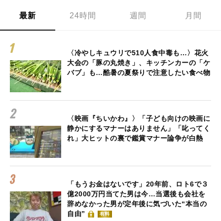
最新
24時間
週間
月間
〈冷やしキュウリで510人食中毒も…〉花火
大会の「豚の丸焼き」、キッチンカーの「ケ
バブ」も…酷暑の夏祭りで注意したい食べ物
〈映画『ちいかわ』〉「子ども向けの映画に
静かにするマナーはありません」「叱ってく
れ」大ヒットの裏で鑑賞マナー論争が白熱
「もうお金はないです」20年前、ロト6で３
億2000万円当てた男は今…当選後も会社を
辞めなかった男が定年後に気づいた“本当の
自由”
有料