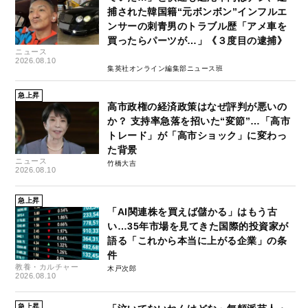
捕された韓国籍“元ボンボン”インフルエ
ンサーの刺青男のトラブル歴「アメ車を
買ったらパーツが…」《３度目の逮捕》
ニュース
2026.08.10
集英社オンライン編集部ニュース班
急上昇
高市政権の経済政策はなぜ評判が悪いの
か？ 支持率急落を招いた“変節”…「高市
トレード」が「高市ショック」に変わっ
た背景
ニュース
竹橋大吉
2026.08.10
急上昇
「AI関連株を買えば儲かる」はもう古
い…35年市場を見てきた国際的投資家が
語る「これから本当に上がる企業」の条
件
教養・カルチャー
木戸次郎
2026.08.10
急上昇