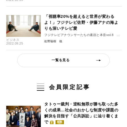
「視聴率20%を超えると世界が変わる
よ！」フジテレビ佐野・伊藤アナの海よ
りも深いテレビ愛
フジテレビアナウンサーたちの素顔と本音vol.8 佐
ビジネス
野瑞樹と伊藤利尋 後編
佐野瑞樹
2022.09.25
一覧を見る
会員限定記事
タトゥー裁判・逆転無罪が勝ち取った多
くの成果…社会のおかしな制度や課題の
解決を目指す「公共訴訟」に辿り着くま
で
有料