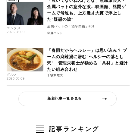
「泣いてないねんけどな」無頼派芸人・
金属バットの意外な涙…映画館、格闘ゲ
ームで号泣も、上方漫才大賞で浮上し
た“疑惑の涙”
金属バットの「酒辛肉鮪」#61
エンタメ
2026.08.09
金属バット
「春雨だからヘルシー」は思い込み？ ブ
ームの麻辣湯に潜む“ヘルシーの落とし
穴” 管理栄養士が勧める「具材」と避け
たい組み合わせ
グルメ
千駄木雄大
2026.08.09
新着記事一覧を見る
記事ランキング