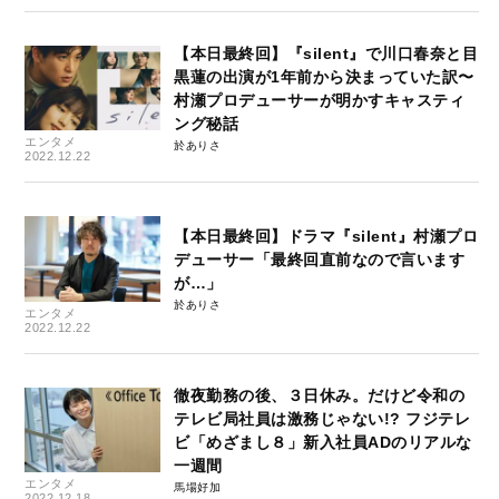
【本日最終回】『silent』で川口春奈と目
黒蓮の出演が1年前から決まっていた訳〜
村瀬プロデューサーが明かすキャスティ
ング秘話
エンタメ
於ありさ
2022.12.22
【本日最終回】ドラマ『silent』村瀬プロ
デューサー「最終回直前なので言います
が…」
於ありさ
エンタメ
2022.12.22
徹夜勤務の後、３日休み。だけど令和の
テレビ局社員は激務じゃない!? フジテレ
ビ「めざまし８」新入社員ADのリアルな
一週間
エンタメ
馬場好加
2022.12.18