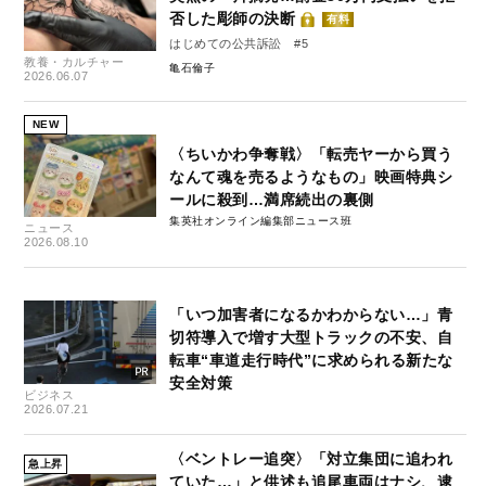
否した彫師の決断
有料
はじめての公共訴訟 #5
教養・カルチャー
亀石倫子
2026.06.07
NEW
〈ちいかわ争奪戦〉「転売ヤーから買う
なんて魂を売るようなもの」映画特典シ
ールに殺到…満席続出の裏側
集英社オンライン編集部ニュース班
ニュース
2026.08.10
「いつ加害者になるかわからない…」青
切符導入で増す大型トラックの不安、自
転車“車道走行時代”に求められる新たな
安全対策
ビジネス
2026.07.21
〈ベントレー追突〉「対立集団に追われ
急上昇
ていた…」と供述も追尾車両はナシ、逮