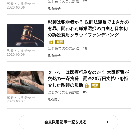
はじめての公共訴訟 #7
教養・カルチャー
2026.06.09
亀石倫子
彫師は犯罪者か？ 医師法違反でまさかの
有罪、問われた職業選択の自由と日本初
の訴訟費用クラウドファンディング
有料
はじめての公共訴訟 #6
教養・カルチャー
2026.06.08
亀石倫子
タトゥーは医療行為なのか？ 大阪府警が
突然の一斉摘発…罰金30万円支払いを拒
否した彫師の決断
有料
はじめての公共訴訟 #5
教養・カルチャー
亀石倫子
2026.06.07
会員限定記事一覧を見る