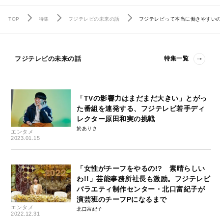
TOP
特集
フジテレビの未来の話
フジテレビって本当に働きやすいの
フジテレビの未来の話
特集一覧
「TVの影響力はまだまだ大きい」とがっ
た番組を連発する、フジテレビ若手ディ
レクター原田和実の挑戦
於ありさ
エンタメ
2023.01.15
「女性がチーフをやるの!? 素晴らしい
わ!!」芸能事務所社長も激励。フジテレビ
バラエティ制作センター・北口富紀子が
演芸班のチーフPになるまで
エンタメ
北口富紀子
2022.12.31