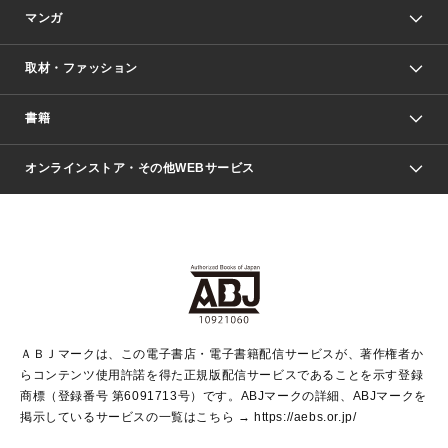
マンガ
取材・ファッション
少年マンガ
週刊少年ジャンプ
書籍
ファッション・美容
青年マンガ
ジャンプSQ.
Seventeen
週刊ヤングジャンプ
オンラインストア・その他WEBサービス
文芸・文庫・総合
芸能・情報・スポーツ
少女マンガ
Vジャンプ
non-no Web
ヤングジャンプ定期購読デジタル
すばる
Myojo
オンラインストア
りぼん
学芸・ノンフィクション・新書
最強ジャンプ
女性マンガ
@BAILA
ヤンジャン＋
小説すばる
週プレNEWS
マーガレット
集英社OTOコンテンツ
集英社 学芸編集部
少年ジャンプ＋
その他WEBサービス
クッキー
ライトノベル・ノベライズ
MAQUIA ONLINE
となりのヤングジャンプ
集英社 文芸ステーション
週プレ グラジャパ！
別冊マーガレット
SHUEISHA MANGA-ART HERITAGE
集英社 ビジネス書
ゼブラック
ココハナ
SHUEISHA ADNAVI
SPUR.JP
集英社Webマガジン Cobalt
グランドジャンプ
web 集英社文庫
キッズ
web Sportiva
マンガMee
ジャンプキャラクターズストア
集英社新書
ジャンプルーキー！
月刊オフィスユー
ＡＢＪマークは、この電子書店・電子書籍配信サービスが、著作権者か
EDITOR'S LAB
LEE
集英社オレンジ文庫
ウルトラジャンプ
青春と読書
パラスポ＋！
らコンテンツ使用許諾を得た正規版配信サービスであることを示す登録
集英社みらい文庫
リマコミ＋
HAPPY PLUS STORE
集英社新書プラス
ジャンプTOON
商標（登録番号 第6091713号）です。ABJマークの詳細、ABJマークを
Marisol
シフォン文庫
アジア人物史
S-KIDS.LAND
マンガMeets
掲示しているサービスの一覧はこちら →
https://aebs.or.jp/
shueisha vox
よみタイ
S-MANGA
Web éclat
ダッシュエックス文庫