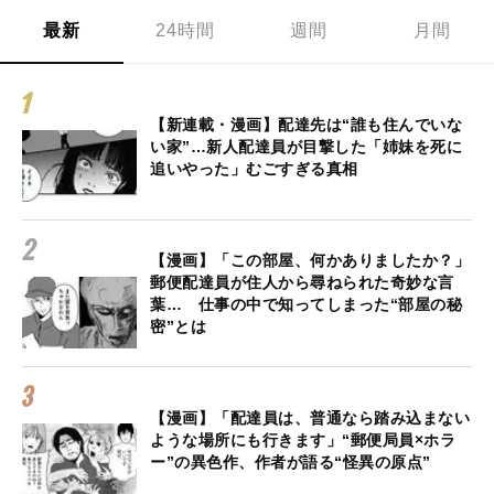
最新
24時間
週間
月間
【新連載・漫画】配達先は“誰も住んでいな
い家”…新人配達員が目撃した「姉妹を死に
追いやった」むごすぎる真相
【漫画】「この部屋、何かありましたか？」
郵便配達員が住人から尋ねられた奇妙な言
葉… 仕事の中で知ってしまった“部屋の秘
密”とは
【漫画】「配達員は、普通なら踏み込まない
ような場所にも行きます」“郵便局員×ホラ
ー”の異色作、作者が語る“怪異の原点”