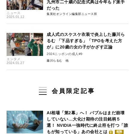
九州市二十歳の記念式典は今年もド派手
だった
ニュース
集英社オンライン編集部ニュース班
2025.01.12
成人式のスケスケ衣装で炎上した藤川ら
るむ 「下品すぎる」「TPOを考えた方
が」に20歳の女の子がかざす正論
2024ニッポンの成人#9
エンタメ
藤川らるむ
2024.01.27
会員限定記事
AI相場「第2幕」へ！ バブルはまだ崩壊
していない…大化け期待の注目銘柄５
選！ NVIDIA一強時代に終止符を打つ「誰
もが知っている」あの会社とは
有料