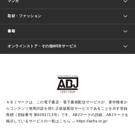
マンガ
取材・ファッション
少年マンガ
週刊少年ジャンプ
書籍
ファッション・美容
青年マンガ
ジャンプSQ.
Seventeen
週刊ヤングジャンプ
オンラインストア・その他WEBサービス
文芸・文庫・総合
芸能・情報・スポーツ
少女マンガ
Vジャンプ
non-no Web
ヤングジャンプ定期購読デジタル
すばる
Myojo
オンラインストア
りぼん
学芸・ノンフィクション・新書
最強ジャンプ
女性マンガ
@BAILA
ヤンジャン＋
小説すばる
週プレNEWS
マーガレット
集英社OTOコンテンツ
集英社 学芸編集部
少年ジャンプ＋
その他WEBサービス
クッキー
ライトノベル・ノベライズ
MAQUIA ONLINE
となりのヤングジャンプ
集英社 文芸ステーション
週プレ グラジャパ！
別冊マーガレット
SHUEISHA MANGA-ART HERITAGE
集英社 ビジネス書
ゼブラック
ココハナ
SHUEISHA ADNAVI
SPUR.JP
集英社Webマガジン Cobalt
グランドジャンプ
web 集英社文庫
キッズ
web Sportiva
マンガMee
ジャンプキャラクターズストア
集英社新書
ジャンプルーキー！
月刊オフィスユー
ＡＢＪマークは、この電子書店・電子書籍配信サービスが、著作権者か
EDITOR'S LAB
LEE
集英社オレンジ文庫
ウルトラジャンプ
青春と読書
パラスポ＋！
らコンテンツ使用許諾を得た正規版配信サービスであることを示す登録
集英社みらい文庫
リマコミ＋
HAPPY PLUS STORE
集英社新書プラス
ジャンプTOON
商標（登録番号 第6091713号）です。ABJマークの詳細、ABJマークを
Marisol
シフォン文庫
アジア人物史
S-KIDS.LAND
マンガMeets
掲示しているサービスの一覧はこちら →
https://aebs.or.jp/
shueisha vox
よみタイ
S-MANGA
Web éclat
ダッシュエックス文庫
LEEマルシェ
kotoba