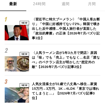
最新
24時間
週間
月間
〈習近平に特大ブーメラン〉「中国人客お断
NEW
り」「中国に好感持てない72%」韓国で噴き
出した反中感情…中国人旅行者が直面した
「政治的摩擦」の正体【2026年7月バズり記
事1位】
〈人気ラーメン店が1年3カ月で閉店〉原因
NEW
は「味」でも「売上」でもなく…名店「渡な
べ」のベテラン店主が明かした“想定外の
敵”【2026年7月バズり記事2位】
人気女流雀士が31歳で八丈島へ移住…家賃
NEW
15万円→3万円、1K→4LDK「東京では壊れ
てしまうと…」【2026年7月バズり記事3
位】