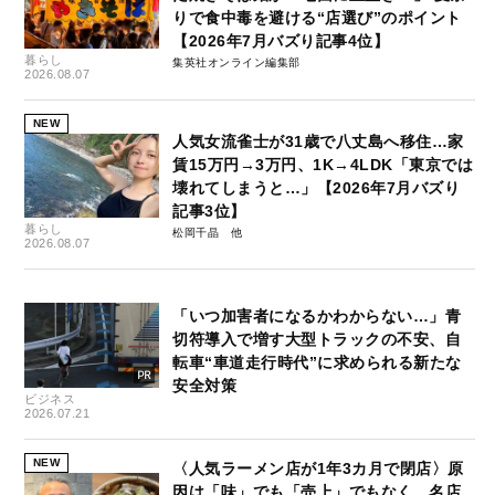
りで食中毒を避ける“店選び”のポイント
【2026年7月バズり記事4位】
暮らし
集英社オンライン編集部
2026.08.07
NEW
人気女流雀士が31歳で八丈島へ移住…家
賃15万円→3万円、1K→4LDK「東京では
壊れてしまうと…」【2026年7月バズり
記事3位】
暮らし
松岡千晶
2026.08.07
「いつ加害者になるかわからない…」青
切符導入で増す大型トラックの不安、自
転車“車道走行時代”に求められる新たな
安全対策
ビジネス
2026.07.21
NEW
〈人気ラーメン店が1年3カ月で閉店〉原
因は「味」でも「売上」でもなく…名店