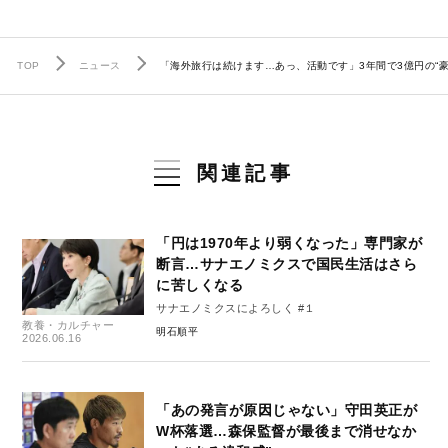
TOP
ニュース
「海外旅行は続けます…あっ、活動です」3年間で3億円の“豪
関連記事
「円は1970年より弱くなった」専門家が
断言…サナエノミクスで国民生活はさら
に苦しくなる
サナエノミクスによろしく #１
教養・カルチャー
明石順平
2026.06.16
「あの発言が原因じゃない」守田英正が
W杯落選…森保監督が最後まで消せなか