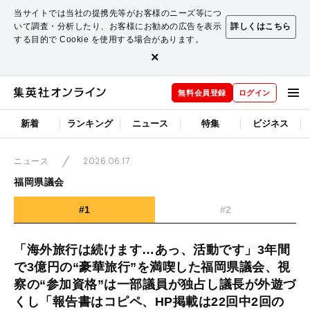
当サイトでは当社の提携先等がお客様のニーズ等につ
いて調査・分析したり、お客様にお勧めの広告を表示
詳しくはこちら
する目的で Cookie を使用する場合があります。
×
無料会員登録
ログイン
新着
ランキング
ニュース
特集
ビジネス
2026.06.17
ニュース
福岡県議会
#1
#2
「海外旅行は続けます…あっ、活動です」3年間
で3億円の“豪華旅行”を満喫した福岡県議会、視
察の“参加資格”は一部議員が独占し議長が外遊づ
くし「報告書はコピペ、HP掲載は22回中2回の