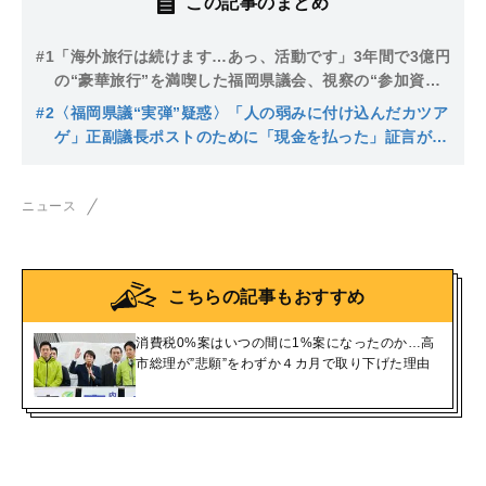
この記事のまとめ
#1
「海外旅行は続けます…あっ、活動です」3年間で3億円
の“豪華旅行”を満喫した福岡県議会、視察の“参加資
格”は一部議員が独占し議長が外遊づくし「報告書はコ
#2
〈福岡県議“実弾”疑惑〉「人の弱みに付け込んだカツア
ピペ、HP掲載は22回中2回のみ」
ゲ」正副議長ポストのために「現金を払った」証言が
続々…声紋鑑定99.99％以上でも、もらった副議長は
「記憶にない」
ニュース
こちらの記事もおすすめ
消費税0%案はいつの間に1%案になったのか…高
市総理が”悲願”をわずか４カ月で取り下げた理由