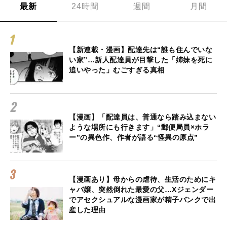
最新
24時間
週間
月間
【新連載・漫画】配達先は“誰も住んでいな
い家”…新人配達員が目撃した「姉妹を死に
追いやった」むごすぎる真相
【漫画】「配達員は、普通なら踏み込まない
ような場所にも行きます」“郵便局員×ホラ
ー”の異色作、作者が語る“怪異の原点”
【漫画あり】母からの虐待、生活のためにキ
ャバ嬢、突然倒れた最愛の父…Xジェンダー
でアセクシュアルな漫画家が精子バンクで出
産した理由