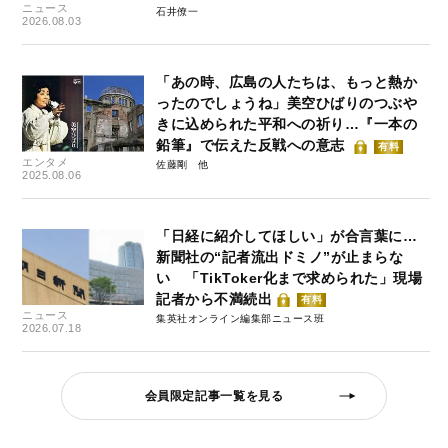
ニュース
石井僚一
2026.08.03
「あの時、広島の人たちは、もっと熱か
ったのでしょうね」美空ひばりのつぶや
きに込められた平和への祈り…『一本の
鉛筆』で伝えた反戦への意志
有料
エンタメ
佐藤剛
2025.08.06
「日経に紹介してほしい」が合言葉に…
新聞社の“記者流出ドミノ”が止まらな
い 「TikToker化まで求められた」現場
記者から不満続出
有料
ニュース
集英社オンライン編集部ニュース班
2026.07.18
会員限定記事一覧を見る