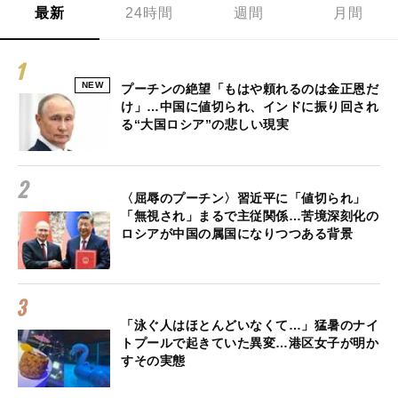
最新
24時間
週間
月間
NEW
プーチンの絶望「もはや頼れるのは金正恩だ
け」…中国に値切られ、インドに振り回され
る“大国ロシア”の悲しい現実
〈屈辱のプーチン〉習近平に「値切られ」
「無視され」まるで主従関係…苦境深刻化の
ロシアが中国の属国になりつつある背景
「泳ぐ人はほとんどいなくて…」猛暑のナイ
トプールで起きていた異変…港区女子が明か
すその実態