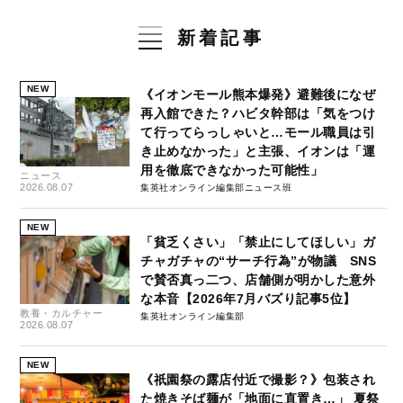
新着記事
NEW
《イオンモール熊本爆発》避難後になぜ
再入館できた？ハビタ幹部は「気をつけ
て行ってらっしゃいと…モール職員は引
き止めなかった」と主張、イオンは「運
用を徹底できなかった可能性」
ニュース
2026.08.07
集英社オンライン編集部ニュース班
NEW
「貧乏くさい」「禁止にしてほしい」ガ
チャガチャの“サーチ行為”が物議 SNS
で賛否真っ二つ、店舗側が明かした意外
な本音【2026年7月バズり記事5位】
教養・カルチャー
集英社オンライン編集部
2026.08.07
NEW
《祇園祭の露店付近で撮影？》包装され
た焼きそば麺が「地面に直置き…」 夏祭