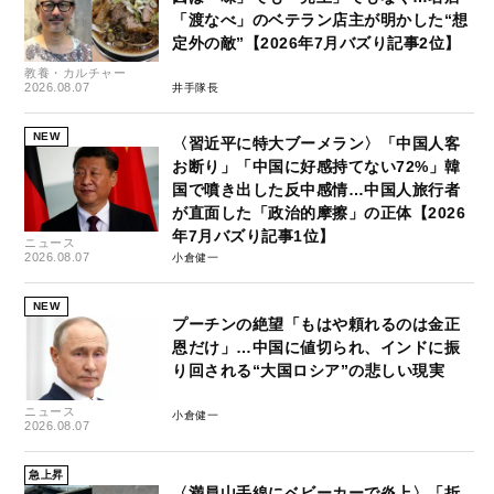
「渡なべ」のベテラン店主が明かした“想
定外の敵”【2026年7月バズり記事2位】
教養・カルチャー
2026.08.07
井手隊長
NEW
〈習近平に特大ブーメラン〉「中国人客
お断り」「中国に好感持てない72%」韓
国で噴き出した反中感情…中国人旅行者
が直面した「政治的摩擦」の正体【2026
年7月バズり記事1位】
ニュース
2026.08.07
小倉健一
NEW
プーチンの絶望「もはや頼れるのは金正
恩だけ」…中国に値切られ、インドに振
り回される“大国ロシア”の悲しい現実
ニュース
小倉健一
2026.08.07
急上昇
〈満員山手線にベビーカーで炎上〉「折