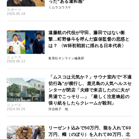
った“ある違和感”
ミムラユウスケ
スポーツ
2026.05.18
遠藤航の代役が守田、藤田ではない衝
撃…町野修斗を呼んだ森保監督の思惑と
は？ 〈W杯初戦前に揺れる日本代表〉
ニュース
集英社オンライン編集部
2026.06.12
「ムスコは元気か？」サウナ室内で“不適
切行為”が横行し、鹿児島の人気ヘルスセ
ンターが閉店「夫婦で来店したのに夫が
男湯でこっそり…」「厳しく注意喚起の
張り紙をしたらクレームが殺到」
ニュース
2024.04.26
河合桃子
リーゼント込みで50万円、龍を入れて60
万円、幟（のぼり）を入れて80万円、北