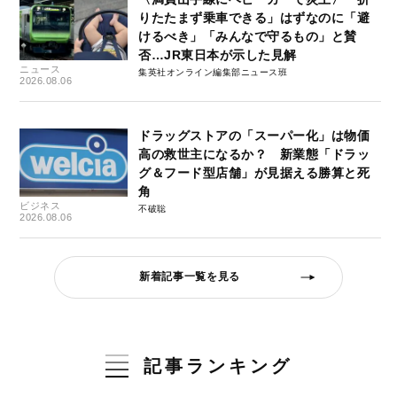
りたたまず乗車できる」はずなのに「避
けるべき」「みんなで守るもの」と賛
否…JR東日本が示した見解
ニュース
集英社オンライン編集部ニュース班
2026.08.06
ドラッグストアの「スーパー化」は物価
高の救世主になるか？ 新業態「ドラッ
グ＆フード型店舗」が見据える勝算と死
角
ビジネス
不破聡
2026.08.06
新着記事一覧を見る
記事ランキング