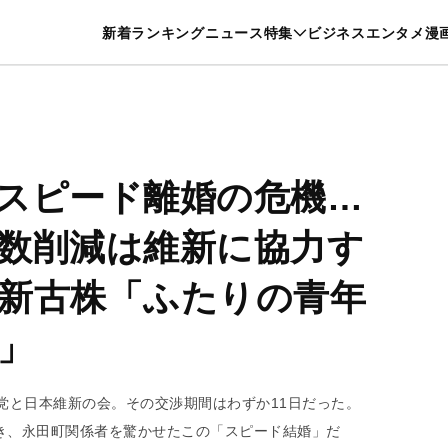
特集一覧を見る
漫画一覧を見る
新着
ランキング
ニュース
特集
ビジネス
エンタメ
漫
養・カルチャー
暮らし
スポーツ
ヘルスケア
美容
グルメ
スピード離婚の危機…
数削減は維新に協力す
新古株「ふたりの青年
」
民党と日本維新の会。その交渉期間はわずか11日だった。
き、永田町関係者を驚かせたこの「スピード結婚」だ