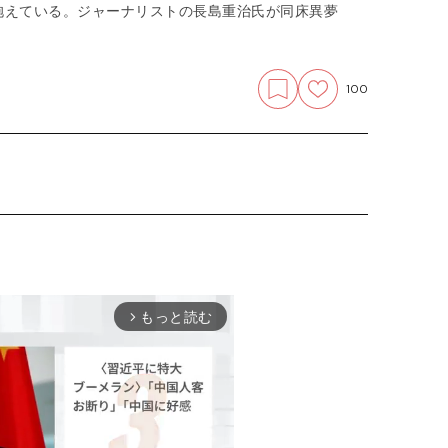
抱えている。ジャーナリストの長島重治氏が同床異夢
100
もっと読む
arrow_forward_ios