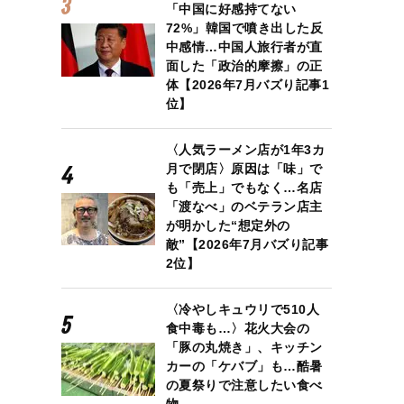
「中国に好感持てない
72%」韓国で噴き出した反
中感情…中国人旅行者が直
面した「政治的摩擦」の正
体【2026年7月バズり記事1
位】
〈人気ラーメン店が1年3カ
月で閉店〉原因は「味」で
も「売上」でもなく…名店
「渡なべ」のベテラン店主
が明かした“想定外の
敵”【2026年7月バズり記事
2位】
〈冷やしキュウリで510人
食中毒も…〉花火大会の
「豚の丸焼き」、キッチン
カーの「ケバブ」も…酷暑
の夏祭りで注意したい食べ
物