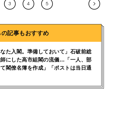
3
4
5
らの記事もおすすめ
あなた入閣。準備しておいて」石破前総
教師にした高市組閣の流儀…「一人、部
って閣僚名簿を作成」「ポストは当日通