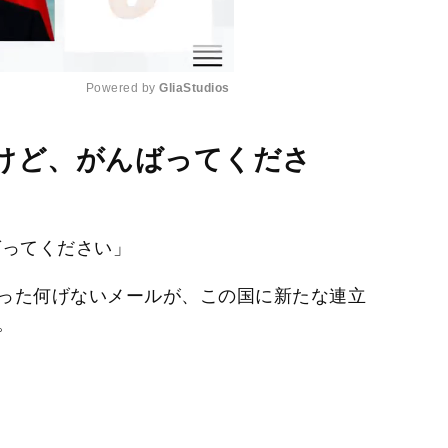
Powered by 
GliaStudios
M
けど、がんばってくださ
u
t
e
ってください」
った何げないメールが、この国に新たな連立
。