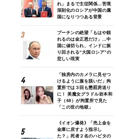
れ」まるで主従関係…苦境
深刻化のロシアが中国の属
国になりつつある背景
プーチンの絶望「もはや頼
れるのは金正恩だけ」…中
国に値切られ、インドに振
り回される“大国ロシア”の
悲しい現実
「独房内のカメラに見せつ
けるように服を脱いだ」拘
置所では３回も懲罰房送り
に！ 美魔女グラドル岩本和
子（48）が拘置所で見た
「この世の地獄」
《イオン爆発》「売上金を
金庫に戻すよう指示し
た？」死者２名のハビタの