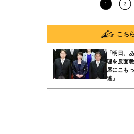
1
2
こち
「明日、
理を反面
屋にこも
達」