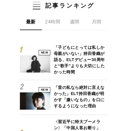
記事ランキング
最新
24時間
週間
月間
「子どもにとっては私しか
NEW
母親がいない」持田香織が
語る、ELTデビュー30周年
と“歌手”よりも大切にした
かった時間
「昔の私なら絶対に言えな
NEW
かった」ELT持田香織が明
かす「嫌いなもの」を口に
するようになった理由
〈習近平に特大ブーメラ
ン〉「中国人客お断り」