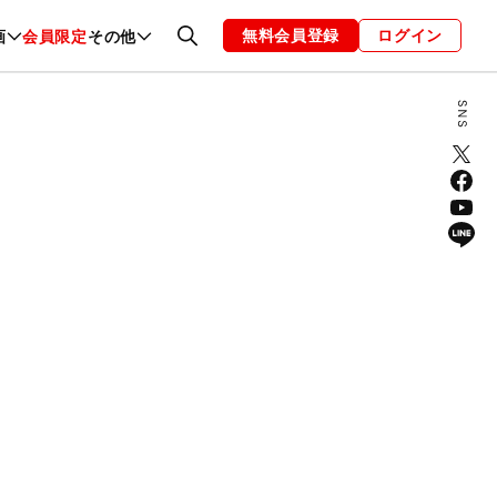
無料会員登録
ログイン
画
会員限定
その他
ファッション
恋愛・結婚
編集部
お知らせ