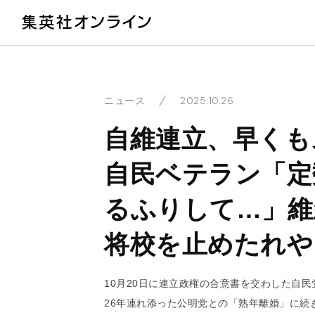
教
2025.10.26
ニュース
自維連立、早くも
自民ベテラン「定
るふりして…」維
将校を止めたれや
10月20日に連立政権の合意書を交わした自
26年連れ添った公明党との「熟年離婚」に続