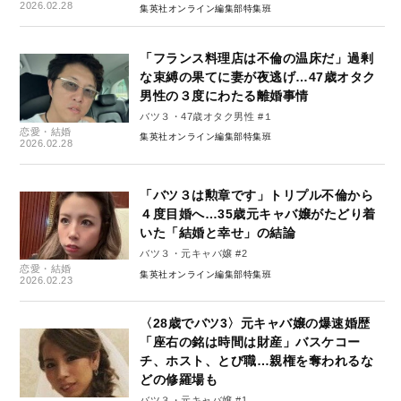
2026.02.28
集英社オンライン編集部特集班
「フランス料理店は不倫の温床だ」過剰
な束縛の果てに妻が夜逃げ…47歳オタク
男性の３度にわたる離婚事情
バツ３・47歳オタク男性 #１
恋愛・結婚
集英社オンライン編集部特集班
2026.02.28
「バツ３は勲章です」トリプル不倫から
４度目婚へ…35歳元キャバ嬢がたどり着
いた「結婚と幸せ」の結論
バツ３・元キャバ嬢 #2
恋愛・結婚
集英社オンライン編集部特集班
2026.02.23
〈28歳でバツ3〉元キャバ嬢の爆速婚歴
「座右の銘は時間は財産」バスケコー
チ、ホスト、とび職…親権を奪われるな
どの修羅場も
バツ３・元キャバ嬢 #1