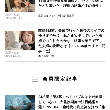
39歳女性が語る離婚観と、バツ４の末に
たどり着いた「理想の結婚相手の条件」
恋愛・結婚
集英社オンライン編集部特集班
2025.10.04
離婚3日前、夫婦で行った最後のライブの
帰り道で号泣「私さえ我慢していたら夫
婦でいられたのかな」結婚４年目で下し
た夫婦の決断とは【2024 35歳のリアル記
事 1位】
恋愛・結婚
2024.12.20
木下未希
会員限定記事
AI相場「第2幕」へ！ バブルはまだ崩壊
していない…大化け期待の注目銘柄５
選！ NVIDIA一強時代に終止符を打つ「誰