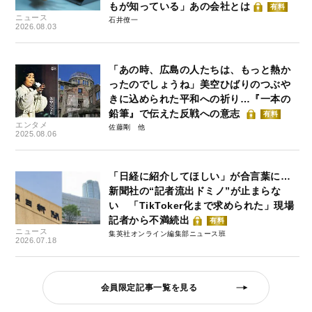
もが知っている」あの会社とは
有料
ニュース
石井僚一
2026.08.03
「あの時、広島の人たちは、もっと熱か
ったのでしょうね」美空ひばりのつぶや
きに込められた平和への祈り…『一本の
鉛筆』で伝えた反戦への意志
有料
エンタメ
佐藤剛
2025.08.06
「日経に紹介してほしい」が合言葉に…
新聞社の“記者流出ドミノ”が止まらな
い 「TikToker化まで求められた」現場
記者から不満続出
有料
ニュース
集英社オンライン編集部ニュース班
2026.07.18
会員限定記事一覧を見る