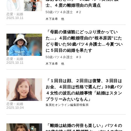
士、４度の離婚理由の共通点
50歳バツ４弁護士 #２
恋愛・結婚
2025.10.11
木下未希
「母親の価値観にどっぷり浸かってい
た…」４回の離婚理由の“根本原因”にた
どり着いた50歳バツ４弁護士…今夏つい
に５回目の結婚を果たす
50歳バツ４弁護士 #３
恋愛・結婚
2025.10.11
木下未希
「１回目は顔、２回目は復讐、３回目は
お金、４回目は性格で選んだ」39歳バツ
４女性の波乱の結婚事情「結婚はスタン
プラリーみたいなもん」
恋愛・結婚
集英社オンライン編集部特集班
2025.10.04
「離婚は結婚の何倍も楽しい」バツ４の