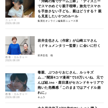
「沖縄の海でゲーム三昧」「ディズニー
でスマホめぐり親子喧嘩」旅先でスマホ
を手放さない子ども、親はどうする？ 親
も見直したい3つのルール
ニュース
集英社オンライン編集部ニュース班
2026.08.08
岩井圭也さん（作家）が山崎エマさん
（ドキュメンタリー監督）に会いに行く
岩井圭也
教養・カルチャー
2026.08.08
毒親、ぶつかりおじさん、ルッキズ
ム…“闇深4コマ漫画”で10万いいね、元で
んぱ組.inc・鹿目凛がセカンドキャリアで
抱いた危機感「このままではアイドル崩
れに」
教養・カルチャー
2026.08.08
キムラ