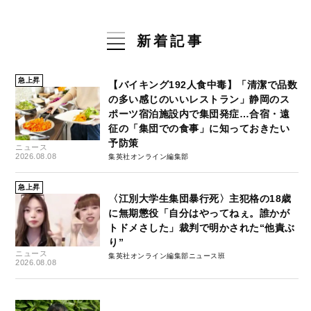
新着記事
急上昇
【バイキング192人食中毒】「清潔で品数
の多い感じのいいレストラン」静岡のス
ポーツ宿泊施設内で集団発症…合宿・遠
征の「集団での食事」に知っておきたい
予防策
ニュース
2026.08.08
集英社オンライン編集部
急上昇
〈江別大学生集団暴行死〉主犯格の18歳
に無期懲役「自分はやってねぇ。誰かが
トドメさした」裁判で明かされた“他責ぶ
り”
ニュース
集英社オンライン編集部ニュース班
2026.08.08