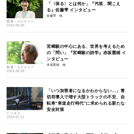
「〈保る〉とは何か」『汽笛、聞こえ
る』佐藤雫 インタビュー
佐藤雫
教養・カルチャー
2026.08.08
宮﨑駿の中心にある、世界を考えるため
の「問い」『宮﨑駿の詩学』赤坂憲雄 イ
ンタビュー
赤坂憲雄
教養・カルチャー
2026.08.08
「いつ加害者になるかわからない…」青
切符導入で増す大型トラックの不安、自
転車“車道走行時代”に求められる新たな
安全対策
ビジネス
2026.07.21