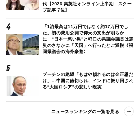
代【2026 集英社オンライン上半期 スクー
プ記事 7位】
「1泊最高は11万円ではなく約17万円でし
た」初の費用公開で仰天の支出が明らか
に “日本一悪い男”と軽口の県議会議長は震
災のさなかに「天国」へ行ったとご満悦《福
岡県議会の海外豪遊〉
プーチンの絶望「もはや頼れるのは金正恩だ
け」…中国に値切られ、インドに振り回され
る“大国ロシア”の悲しい現実
ニュースランキングの一覧を見る