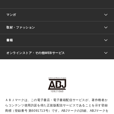
マンガ
取材・ファッション
少年マンガ
週刊少年ジャンプ
書籍
ファッション・美容
青年マンガ
ジャンプSQ.
Seventeen
週刊ヤングジャンプ
オンラインストア・その他WEBサービス
文芸・文庫・総合
芸能・情報・スポーツ
少女マンガ
Vジャンプ
non-no Web
ヤングジャンプ定期購読デジタル
すばる
Myojo
オンラインストア
りぼん
学芸・ノンフィクション・新書
最強ジャンプ
女性マンガ
@BAILA
ヤンジャン＋
小説すばる
週プレNEWS
マーガレット
集英社OTOコンテンツ
集英社 学芸編集部
少年ジャンプ＋
その他WEBサービス
クッキー
ライトノベル・ノベライズ
MAQUIA ONLINE
となりのヤングジャンプ
集英社 文芸ステーション
週プレ グラジャパ！
別冊マーガレット
SHUEISHA MANGA-ART HERITAGE
集英社 ビジネス書
ゼブラック
ココハナ
SHUEISHA ADNAVI
SPUR.JP
集英社Webマガジン Cobalt
グランドジャンプ
web 集英社文庫
キッズ
web Sportiva
マンガMee
ジャンプキャラクターズストア
集英社新書
ジャンプルーキー！
月刊オフィスユー
ＡＢＪマークは、この電子書店・電子書籍配信サービスが、著作権者か
EDITOR'S LAB
LEE
集英社オレンジ文庫
ウルトラジャンプ
青春と読書
パラスポ＋！
らコンテンツ使用許諾を得た正規版配信サービスであることを示す登録
集英社みらい文庫
リマコミ＋
HAPPY PLUS STORE
集英社新書プラス
ジャンプTOON
商標（登録番号 第6091713号）です。ABJマークの詳細、ABJマークを
Marisol
シフォン文庫