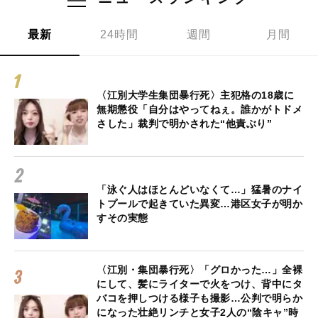
最新
24時間
週間
月間
〈江別大学生集団暴行死〉主犯格の18歳に
無期懲役「自分はやってねぇ。誰かがトドメ
さした」裁判で明かされた“他責ぶり”
「泳ぐ人はほとんどいなくて…」猛暑のナイ
トプールで起きていた異変…港区女子が明か
すその実態
〈江別・集団暴行死〉「グロかった…」全裸
にして、髪にライターで火をつけ、背中にタ
バコを押しつける様子も撮影…公判で明らか
になった壮絶リンチと女子2人の“陰キャ”時