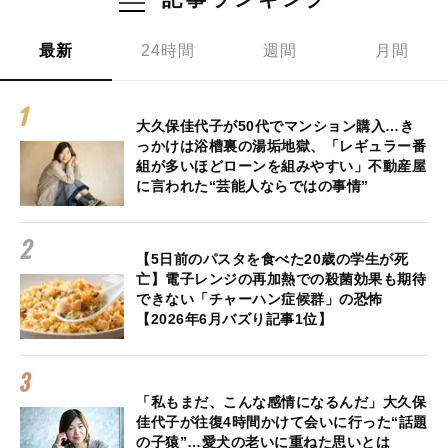
最新
24時間
週間
月間
大久保佳代子が50代でマンション購入…き
っかけは浴槽裏の湯垢地獄、「レギュラー番
組が多いほどローンを組みやすい」不動産屋
に言われた“芸能人ならではの事情”
【5日前のパスタを食べた20歳の学生が死
亡】電子レンジの再加熱での殺菌効果も期待
できない「チャーハン症候群」の恐怖
【2026年6月バズり記事1位】
「私もまだ、こんな感情になるんだ」大久保
佳代子が往復4時間かけて会いに行った“話題
の子猿”…愛犬の老いに重ねた思いとは