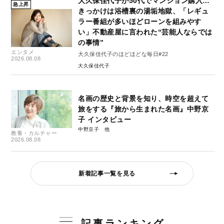
大久保佳代子が50代でマンション購入…
急上昇
きっかけは浴槽裏の湯垢地獄、「レギュ
ラー番組が多いほどローンを組みやす
い」不動産屋に言われた“芸能人ならでは
の事情”
エンタメ
大久保佳代子のほどほどな毎日#22
2026.08.08
大久保佳代子
名画の歴史と背景を知り、時空を超えて
旅をする『旅から生まれた名画』中野京
子 インタビュー
中野京子
教養・カルチャー
2026.08.08
新着記事一覧を見る
記事ランキング