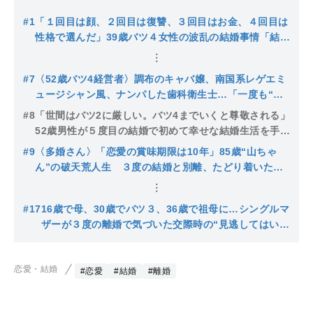
#1
「１回目は顔、２回目は復讐、３回目はお金、４回目は
性格で選んだ」39歳バツ４女性の波乱の結婚事情「結婚
はスタンプラリーみたいなもん」
#7
〈52歳バツ4経営者〉調布のキャバ嬢、南国系レゲエミ
ュージシャン風、ナンパした歯科衛生士…「一度も“結
婚願望”を持ったことがない」のに４度も結婚した理由
#8
「世間はバツ2に厳しい。バツ4までいくと尊敬される」
52歳男性が５度目の結婚で初めて幸せな結婚生活を手に
入れた理由
#9
〈多婚さん〉「恋愛の賞味期限は10年」85歳“山ちゃ
ん”の破天荒人生 ３度の結婚と別離、たどり着いた
「最高の伴侶」とは
#17
16歳で母、30歳でバツ３、36歳で祖母に…シングルマ
ザーが３度の離婚で気づいた交際時の“見逃してはいけ
ない違和感”
恋愛・結婚
#恋愛
#結婚
#離婚