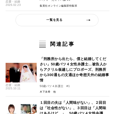
恋愛・結婚
2026.02.23
集英社オンライン編集部特集班
一覧を見る
関連記事
「刑務所から出たら、僕と結婚してくだ
さい」50歳バツ４女性弁護士…被告人か
らアクリル板越しにプロポーズ、刑務所
から300通もの文通ほか奇想天外の結婚事
情
恋愛・結婚
50歳バツ４弁護士 #1
2025.10.11
木下未希
１回目の夫は「人間味がない」、２回目
は「社会性がない」、３回目は「人間味
はあるけど…」 50歳バツ４女性弁護