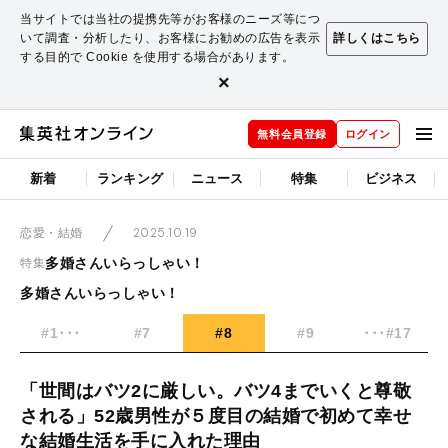
当サイトでは当社の提携先等がお客様のニーズ等につ
いて調査・分析したり、お客様にお勧めの広告を表示
詳しくはこちら
する目的で Cookie を使用する場合があります。
×
無料会員登録
ログイン
新着
ランキング
ニュース
特集
ビジネス
2025.10.19
恋愛・結婚
多婚さんいらっしゃい！
特集
多婚さんいらっしゃい！
#1･･･
#7
#8
#9
･･･#17
「世間はバツ2に厳しい。バツ4までいくと尊敬
される」52歳男性が５度目の結婚で初めて幸せ
な結婚生活を手に入れた理由