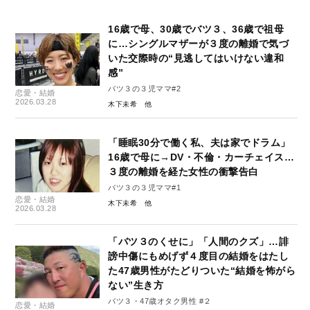
16歳で母、30歳でバツ３、36歳で祖母
に…シングルマザーが３度の離婚で気づ
いた交際時の“見逃してはいけない違和
感”
バツ３の３児ママ#2
恋愛・結婚
2026.03.28
木下未希
「睡眠30分で働く私、夫は家でドラム」
16歳で母に→DV・不倫・カーチェイス…
３度の離婚を経た女性の衝撃告白
バツ３の３児ママ#1
恋愛・結婚
木下未希
2026.03.28
「バツ３のくせに」「人間のクズ」…誹
謗中傷にもめげず４度目の結婚をはたし
た47歳男性がたどりついた“結婚を怖がら
ない”生き方
バツ３・47歳オタク男性 #２
恋愛・結婚