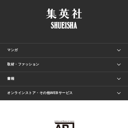
マンガ
取材・ファッション
少年マンガ
週刊少年ジャンプ
書籍
ファッション・美容
青年マンガ
ジャンプSQ.
Seventeen
週刊ヤングジャンプ
オンラインストア・その他WEBサービス
文芸・文庫・総合
芸能・情報・スポーツ
少女マンガ
Vジャンプ
non-no Web
ヤングジャンプ定期購読デジタル
すばる
Myojo
オンラインストア
りぼん
学芸・ノンフィクション・新書
最強ジャンプ
女性マンガ
@BAILA
ヤンジャン＋
小説すばる
週プレNEWS
マーガレット
集英社OTOコンテンツ
集英社 学芸編集部
少年ジャンプ＋
その他WEBサービス
クッキー
ライトノベル・ノベライズ
MAQUIA ONLINE
となりのヤングジャンプ