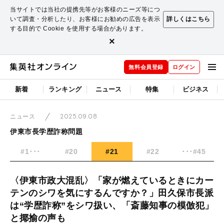
当サイトでは当社の提携先等がお客様のニーズ等につ
いて調査・分析したり、お客様にお勧めの広告を表示
詳しくはこちら
する目的で Cookie を使用する場合があります。
×
無料会員登録
ログイン
新着
ランキング
ニュース
特集
ビジネス
2025.09.08
ニュース
伊東市長学歴詐称問題
#1･･･
#20
#21
#22
･･･#45
〈伊東市政大混乱〉「家が燃えているときにカー
テンのシワを気にするんですか？」田久保市長派
は“学歴詐称”をシワ扱い、「斎藤知事の模倣犯」
と揶揄の声も