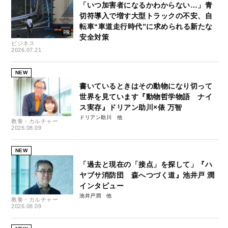
「いつ加害者になるかわからない…」青
切符導入で増す大型トラックの不安、自
転車“車道走行時代”に求められる新たな
安全対策
ビジネス
2026.07.21
NEW
書いているときはその動物になり切って
世界を見ています『動物哲学物語 ナイ
ス実存』ドリアン助川×俵 万智
ドリアン助川
教養・カルチャー
2026.08.09
NEW
「過去と現在の「接点」を探して」『ハ
ヤブサ消防団 森へつづく道』池井戸 潤
インタビュー
池井戸潤
教養・カルチャー
2026.08.09