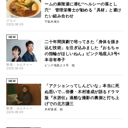
ームの麻辣湯に潜む“ヘルシーの落とし
穴” 管理栄養士が勧める「具材」と避け
たい組み合わせ
グルメ
千駄木雄大
2026.08.09
NEW
二十年間演劇で培ってきた「身体を描き
込む技術」を注ぎ込みました『おもちゃ
の指輪がほしいねん』ピンク地底人3号×
本谷有希子
教養・カルチャー
ピンク地底人３号
2026.08.09
NEW
「アクションってしんどいな」本当に死
ぬ思いで…俳優・木村達成が語るドラマ
版『水滸伝』過酷な撮影の裏側と打ち上
げでの北方謙三
教養・カルチャー
木村達成
2026.08.09