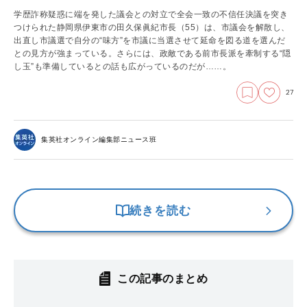
学歴詐称疑惑に端を発した議会との対立で全会一致の不信任決議を突き
つけられた静岡県伊東市の田久保眞紀市長（55）は、市議会を解散し、
出直し市議選で自分の“味方”を市議に当選させて延命を図る道を選んだ
との見方が強まっている。さらには、政敵である前市長派を牽制する“隠
し玉”も準備しているとの話も広がっているのだが……。
27
集英社オンライン編集部ニュース班
続きを読む
この記事のまとめ