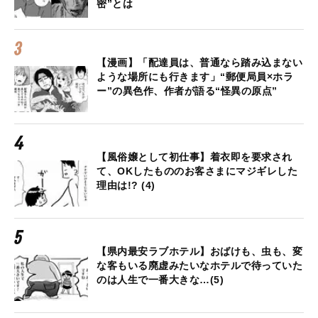
密”とは
【漫画】「配達員は、普通なら踏み込まない
ような場所にも行きます」“郵便局員×ホラ
ー”の異色作、作者が語る“怪異の原点”
【風俗嬢として初仕事】着衣即を要求され
て、OKしたもののお客さまにマジギレした
理由は!? (4)
【県内最安ラブホテル】おばけも、虫も、変
な客もいる廃虚みたいなホテルで待っていた
のは人生で一番大きな…(5)