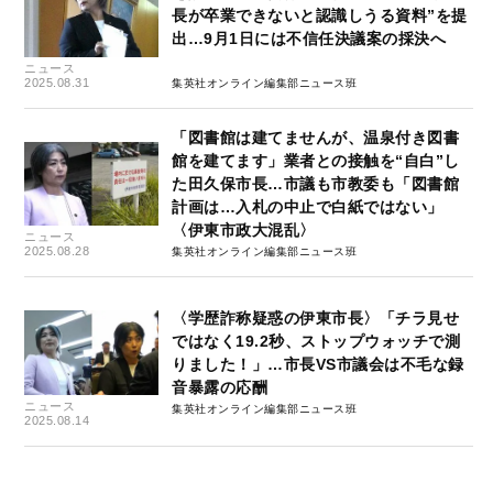
長が卒業できないと認識しうる資料”を提
出…9月1日には不信任決議案の採決へ
ニュース
2025.08.31
集英社オンライン編集部ニュース班
「図書館は建てませんが、温泉付き図書
館を建てます」業者との接触を“自白”し
た田久保市長…市議も市教委も「図書館
計画は…入札の中止で白紙ではない」
〈伊東市政大混乱〉
ニュース
2025.08.28
集英社オンライン編集部ニュース班
〈学歴詐称疑惑の伊東市長〉「チラ見せ
ではなく19.2秒、ストップウォッチで測
りました！」…市長VS市議会は不毛な録
音暴露の応酬
ニュース
集英社オンライン編集部ニュース班
2025.08.14