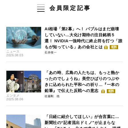
会員限定記事
AI相場「第2幕」へ！ バブルはまだ崩壊
していない…大化け期待の注目銘柄５
選！ NVIDIA一強時代に終止符を打つ「誰
もが知っている」あの会社とは
有料
ニュース
石井僚一
2026.08.03
「あの時、広島の人たちは、もっと熱か
ったのでしょうね」美空ひばりのつぶや
きに込められた平和への祈り…『一本の
鉛筆』で伝えた反戦への意志
有料
エンタメ
佐藤剛
2025.08.06
「日経に紹介してほしい」が合言葉に…
新聞社の“記者流出ドミノ”が止まらな