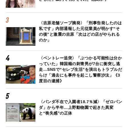
〈吉原老舗ソープ摘発〉「刑事告発したのは
私です」内部通報した元従業員が明かす“そ
の後”と激震の吉原「次はどの店がやられる
のか」
〈ベントレー追突〉「ぶつかる可能性は分か
っていた」韓国籍の刺青男が7台に衝突し逃
走…SNSで“セレブ生活”を演出もトラブルだ
らけ「過去にも事件を起こし警察沙汰」《3
度目の逮捕》
〈パンダ不在で入園者18.7％減〉「ゼロパン
ダ」から半年…上野動物園で起きた異変
と“喪失感”の正体