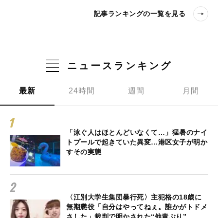
記事ランキングの一覧を見る
ニュースランキング
最新
24時間
週間
月間
「泳ぐ人はほとんどいなくて…」猛暑のナイ
トプールで起きていた異変…港区女子が明か
すその実態
〈江別大学生集団暴行死〉主犯格の18歳に
無期懲役「自分はやってねぇ。誰かがトドメ
さした」裁判で明かされた“他責ぶり”