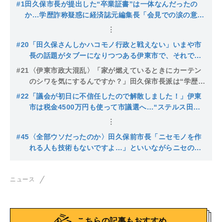
#1
田久保市長が提出した“卒業証書”は一体なんだったの
か…学歴詐称疑惑に経済誌元編集長「会見での涙の意味
が私には全くわからなかった」
#20
「田久保さんしかハコモノ行政と戦えない」いまや市
長の話題がタブーになりつつある伊東市で、それで
も“市長派”が支持する理由
#21
〈伊東市政大混乱〉「家が燃えているときにカーテン
のシワを気にするんですか？」田久保市長派は“学歴詐
称”をシワ扱い、「斎藤知事の模倣犯」と揶揄の声も
#22
「議会が初日に不信任したので解散しました！」伊東
市は税金4500万円も使って市議選へ…“ステルス田久
保派”も擁立か？「市長が公務をしていない」会見も大
荒れ
#45
〈全部ウソだったのか〉田久保前市長「ニセモノを作
れる人も技術もないですよ…」といいながらニセの卒
業証書を自作か、記者に語っていた虚偽の全貌
ニュース
こちらの記事もおすすめ