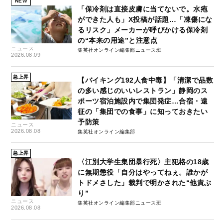
NEW
「保冷剤は直接皮膚に当てないで。水疱
ができた人も」X投稿が話題…「凍傷にな
るリスク」メーカーが呼びかける保冷剤
の“本来の用途”と注意点
ニュース
集英社オンライン編集部ニュース班
2026.08.09
急上昇
【バイキング192人食中毒】「清潔で品数
の多い感じのいいレストラン」静岡のス
ポーツ宿泊施設内で集団発症…合宿・遠
征の「集団での食事」に知っておきたい
予防策
ニュース
2026.08.08
集英社オンライン編集部
急上昇
〈江別大学生集団暴行死〉主犯格の18歳
に無期懲役「自分はやってねぇ。誰かが
トドメさした」裁判で明かされた“他責ぶ
り”
ニュース
集英社オンライン編集部ニュース班
2026.08.08