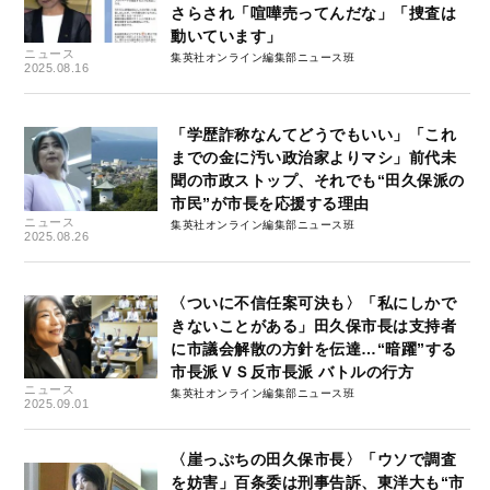
さらされ「喧嘩売ってんだな」「捜査は
動いています」
ニュース
集英社オンライン編集部ニュース班
2025.08.16
「学歴詐称なんてどうでもいい」「これ
までの金に汚い政治家よりマシ」前代未
聞の市政ストップ、それでも“田久保派の
市民”が市長を応援する理由
ニュース
集英社オンライン編集部ニュース班
2025.08.26
〈ついに不信任案可決も〉「私にしかで
きないことがある」田久保市長は支持者
に市議会解散の方針を伝達…“暗躍”する
市長派ＶＳ反市長派 バトルの行方
ニュース
集英社オンライン編集部ニュース班
2025.09.01
〈崖っぷちの田久保市長〉「ウソで調査
を妨害」百条委は刑事告訴、東洋大も“市