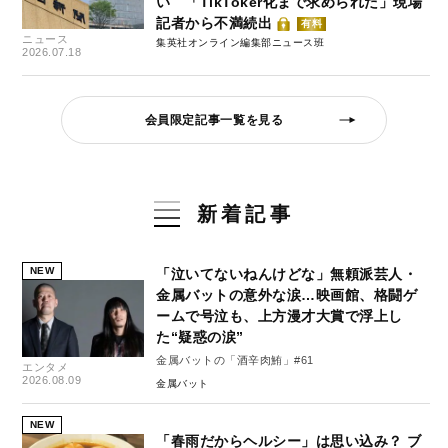
い 「TikToker化まで求められた」現場
記者から不満続出
有料
ニュース
集英社オンライン編集部ニュース班
2026.07.18
会員限定記事一覧を見る
新着記事
NEW
「泣いてないねんけどな」無頼派芸人・
金属バットの意外な涙…映画館、格闘ゲ
ームで号泣も、上方漫才大賞で浮上し
た“疑惑の涙”
金属バットの「酒辛肉鮪」#61
エンタメ
2026.08.09
金属バット
NEW
「春雨だからヘルシー」は思い込み？ ブ