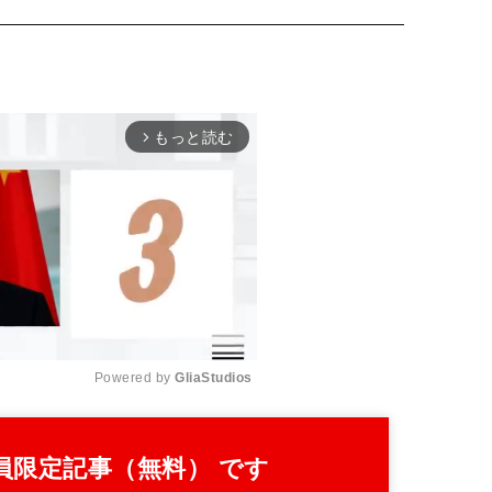
もっと読む
arrow_forward_ios
Powered by 
GliaStudios
M
員限定記事（無料） です
u