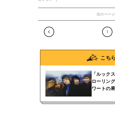
次のペー
1
こち
「ルック
ローリング
ワートの