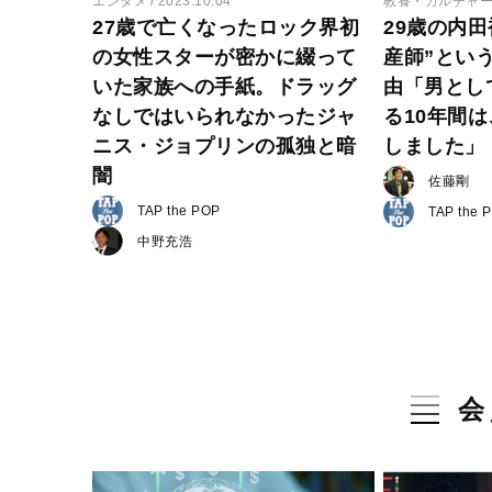
エンタメ
2023.10.04
教養・カルチャ
27歳で亡くなったロック界初
29歳の内
の女性スターが密かに綴って
産師”とい
いた家族への手紙。ドラッグ
由「男とし
なしではいられなかったジャ
る10年間
ニス・ジョプリンの孤独と暗
しました」
闇
佐藤剛
TAP the POP
TAP the 
中野充浩
会