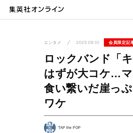
教
2025.09.10
会員限定記
エンタメ
ロックバンド「キ
はずが大コケ…マ
食い繋いだ崖っぷ
ワケ
TAP the POP