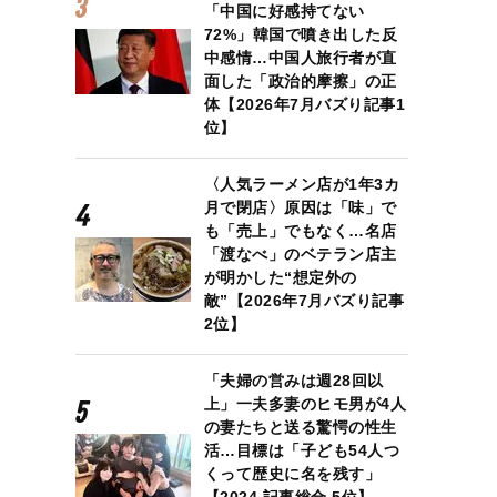
「中国に好感持てない
72%」韓国で噴き出した反
中感情…中国人旅行者が直
面した「政治的摩擦」の正
体【2026年7月バズり記事1
位】
〈人気ラーメン店が1年3カ
月で閉店〉原因は「味」で
も「売上」でもなく…名店
「渡なべ」のベテラン店主
が明かした“想定外の
敵”【2026年7月バズり記事
2位】
「夫婦の営みは週28回以
上」一夫多妻のヒモ男が4人
の妻たちと送る驚愕の性生
活…目標は「子ども54人つ
くって歴史に名を残す」
【2024 記事総合 5位】