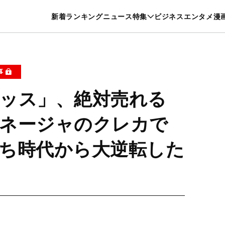
特集一覧を見る
漫画一覧を見る
新着
ランキング
ニュース
特集
ビジネス
エンタメ
漫
養・カルチャー
暮らし
スポーツ
ヘルスケア
美容
グルメ
事
ッス」、絶対売れる
ネージャのクレカで
ち時代から大逆転した