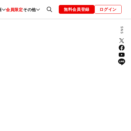
無料会員登録
ログイン
画
会員限定
その他
ファッション
恋愛・結婚
編集部
お知らせ