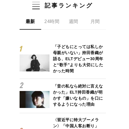
記事ランキング
最新
24時間
週間
月間
「子どもにとっては私しか
母親がいない」持田香織が
語る、ELTデビュー30周年
と“歌手”よりも大切にした
かった時間
「昔の私なら絶対に言えな
かった」ELT持田香織が明
かす「嫌いなもの」を口に
するようになった理由
〈習近平に特大ブーメラ
ン〉「中国人客お断り」