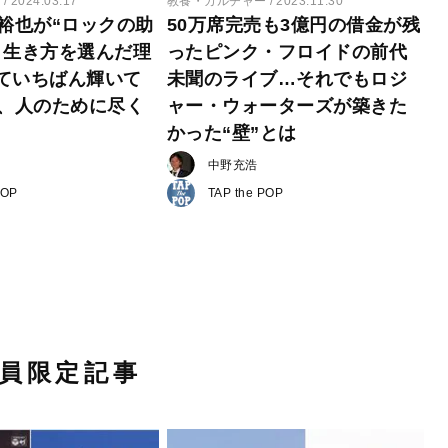
ー
2024.03.17
教養・カルチャー
2023.11.30
田裕也が“ロックの助
50万席完売も3億円の借金が残
う生き方を選んだ理
ったピンク・フロイドの前代
ていちばん輝いて
未聞のライブ…それでもロジ
は、人のために尽く
ャー・ウォーターズが築きた
かった“壁”とは
中野充浩
POP
TAP the POP
員限定記事