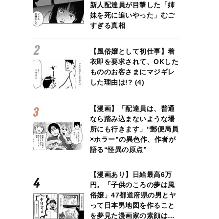
新人配達員が目撃した「姉
妹を死に追いやった」むご
すぎる真相
【風俗嬢として初仕事】着
衣即を要求されて、OKした
もののお客さまにマジギレ
した理由は!? (4)
【漫画】「配達員は、普通
なら踏み込まないような場
所にも行きます」“郵便局員
×ホラー”の異色作、作者が
語る“怪異の原点”
【漫画あり】日給最高6万
円。「子供のころの夢は風
俗嬢」47都道府県の男とヤ
って日本男地図を作ること
を夢見た漫画家の素顔は…