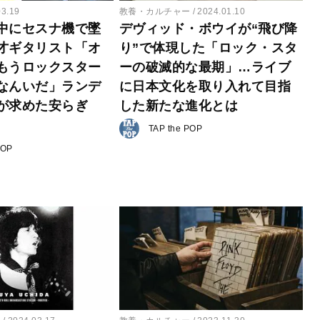
03.19
教養・カルチャー
2024.01.10
中にセスナ機で墜
デヴィッド・ボウイが“飛び降
才ギタリスト「オ
り”で体現した「ロック・スタ
もうロックスター
ーの破滅的な最期」…ライブ
なんいだ」ランデ
に日本文化を取り入れて目指
が求めた安らぎ
した新たな進化とは
TAP the POP
POP