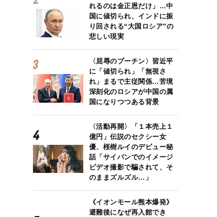
れるのは金正恩だけ」…中
国に値切られ、インドに振
り回される“大国ロシア”の
悲しい現実
〈屈辱のプーチン〉習近平
に「値切られ」「無視さ
れ」まるで主従関係…苦境
深刻化のロシアが中国の属
国になりつつある背景
〈活動再開〉「１本売上１
億円」伝説のセクシー女
優、桜樹ルイのデビュー秘
話「サイパンでのイメージ
ビデオ撮影で騙されて、そ
のままズルズル…」
《イオンモール熊本爆発》
避難後になぜ再入館でき