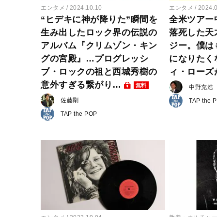
エンタメ
2024.10.10
エンタメ
2024.
“ヒデキに神が降りた”瞬間を
全米ツアー
生み出したロック界の伝説の
落死した天
アルバム『クリムゾン・キン
ジー。僕は
グの宮殿』…プログレッシ
になりたく
ブ・ロックの祖と西城秀樹の
ィ・ローズ
意外すぎる繋がり…
無料
中野充浩
佐藤剛
TAP the 
TAP the POP