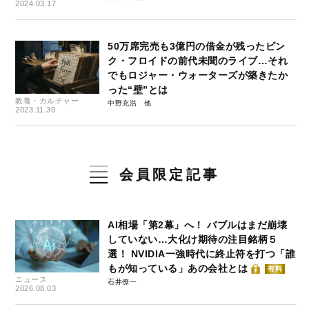
2024.03.17
50万席完売も3億円の借金が残ったピン
ク・フロイドの前代未聞のライブ…それ
でもロジャー・ウォーターズが築きたか
った“壁”とは
教養・カルチャー
中野充浩
2023.11.30
会員限定記事
AI相場「第2幕」へ！ バブルはまだ崩壊
していない…大化け期待の注目銘柄５
選！ NVIDIA一強時代に終止符を打つ「誰
もが知っている」あの会社とは
有料
ニュース
石井僚一
2026.08.03