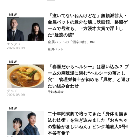
NEW
「泣いてないねんけどな」無頼派芸人・
金属バットの意外な涙…映画館、格闘ゲ
ームで号泣も、上方漫才大賞で浮上し
た“疑惑の涙”
金属バットの「酒辛肉鮪」#61
エンタメ
2026.08.09
金属バット
NEW
「春雨だからヘルシー」は思い込み？ ブ
ームの麻辣湯に潜む“ヘルシーの落とし
穴” 管理栄養士が勧める「具材」と避け
たい組み合わせ
グルメ
千駄木雄大
2026.08.09
NEW
二十年間演劇で培ってきた「身体を描き
込む技術」を注ぎ込みました『おもちゃ
の指輪がほしいねん』ピンク地底人3号×
本谷有希子