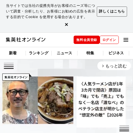
当サイトでは当社の提携先等がお客様のニーズ等につ
いて調査・分析したり、お客様にお勧めの広告を表示
詳しくはこちら
する目的で Cookie を使用する場合があります。
×
無料会員登録
ログイン
新着
ランキング
ニュース
特集
ビジネス
もっと読む
arrow_forward_ios