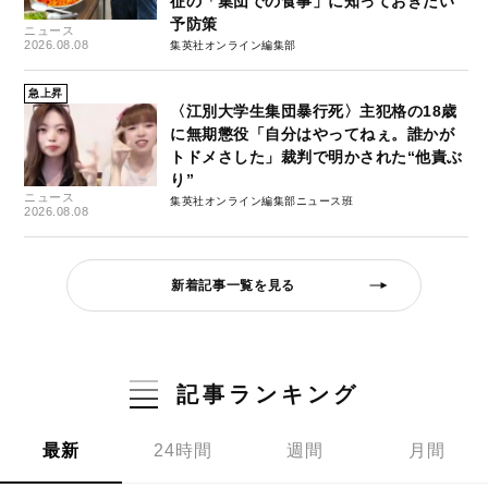
征の「集団での食事」に知っておきたい
予防策
ニュース
2026.08.08
集英社オンライン編集部
急上昇
〈江別大学生集団暴行死〉主犯格の18歳
に無期懲役「自分はやってねぇ。誰かが
トドメさした」裁判で明かされた“他責ぶ
り”
ニュース
集英社オンライン編集部ニュース班
2026.08.08
新着記事一覧を見る
記事ランキング
最新
24時間
週間
月間