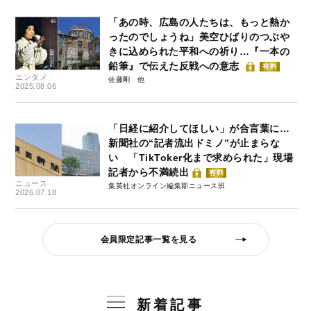
「あの時、広島の人たちは、もっと熱か
ったのでしょうね」美空ひばりのつぶや
きに込められた平和への祈り…『一本の
鉛筆』で伝えた反戦への意志
有料
エンタメ
佐藤剛
2025.08.06
「日経に紹介してほしい」が合言葉に…
新聞社の“記者流出ドミノ”が止まらな
い 「TikToker化まで求められた」現場
記者から不満続出
有料
ニュース
集英社オンライン編集部ニュース班
2026.07.18
会員限定記事一覧を見る
新着記事