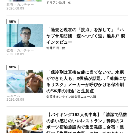
ドリアン助川
教養・カルチャー
2026.08.09
NEW
「過去と現在の「接点」を探して」『ハ
ヤブサ消防団 森へつづく道』池井戸 潤
インタビュー
池井戸潤
教養・カルチャー
2026.08.09
NEW
「保冷剤は直接皮膚に当てないで。水疱
ができた人も」X投稿が話題…「凍傷にな
るリスク」メーカーが呼びかける保冷剤
の“本来の用途”と注意点
ニュース
集英社オンライン編集部ニュース班
2026.08.09
【バイキング192人食中毒】「清潔で品数
の多い感じのいいレストラン」静岡のス
ポーツ宿泊施設内で集団発症…合宿・遠