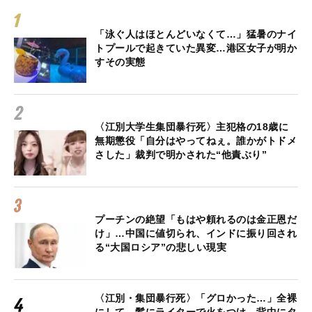
「泳ぐ人はほとんどいなくて…」猛暑のナイ
トプールで起きていた異変…港区女子が明か
すその実態
〈江別大学生集団暴行死〉主犯格の18歳に
無期懲役「自分はやってねぇ。誰かがトドメ
さした」裁判で明かされた“他責ぶり”
プーチンの絶望「もはや頼れるのは金正恩だ
け」…中国に値切られ、インドに振り回され
る“大国ロシア”の悲しい現実
〈江別・集団暴行死〉「グロかった…」全裸