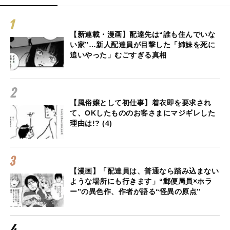
【新連載・漫画】配達先は“誰も住んでいな
い家”…新人配達員が目撃した「姉妹を死に
追いやった」むごすぎる真相
【風俗嬢として初仕事】着衣即を要求され
て、OKしたもののお客さまにマジギレした
理由は!? (4)
【漫画】「配達員は、普通なら踏み込まない
ような場所にも行きます」“郵便局員×ホラ
ー”の異色作、作者が語る“怪異の原点”