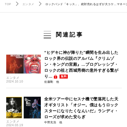
TOP
エンタメ
ロックバンド「キッス」、絶対売れるはずが大コケ…マネー
関連記事
“ヒデキに神が降りた”瞬間を生み出した
ロック界の伝説のアルバム『クリムゾ
ン・キングの宮殿』…プログレッシブ・
ロックの祖と西城秀樹の意外すぎる繋が
り…
無料
エンタメ
2024.10.10
佐藤剛
全米ツアー中にセスナ機で墜落死した天
才ギタリスト「オジー。僕はもうロック
スターになりたくなんいだ」ランディ・
ローズが求めた安らぎ
エンタメ
中野充浩
2024.03.19