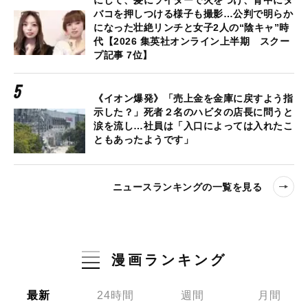
にして、髪にライターで火をつけ、背中にタ
バコを押しつける様子も撮影…公判で明らか
になった壮絶リンチと女子2人の“陰キャ”時
代【2026 集英社オンライン上半期 スクー
プ記事 7位】
《イオン爆発》「売上金を金庫に戻すよう指
示した？」死者２名のハビタの店長に問うと
涙を流し…社員は「入口によっては入れたこ
ともあったようです」
ニュースランキングの一覧を見る
漫画ランキング
最新
24時間
週間
月間