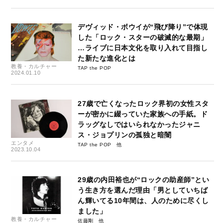
デヴィッド・ボウイが“飛び降り”で体現
した「ロック・スターの破滅的な最期」
…ライブに日本文化を取り入れて目指し
た新たな進化とは
教養・カルチャー
TAP the POP
2024.01.10
27歳で亡くなったロック界初の女性スタ
ーが密かに綴っていた家族への手紙。ド
ラッグなしではいられなかったジャニ
ス・ジョプリンの孤独と暗闇
エンタメ
TAP the POP
2023.10.04
29歳の内田裕也が“ロックの助産師”とい
う生き方を選んだ理由「男としていちば
ん輝いてる10年間は、人のために尽くし
ました」
教養・カルチャー
佐藤剛