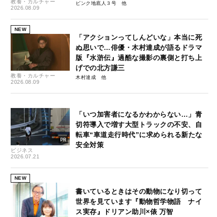
教養・カルチャー
ピンク地底人３号
2026.08.09
NEW
「アクションってしんどいな」本当に死
ぬ思いで…俳優・木村達成が語るドラマ
版『水滸伝』過酷な撮影の裏側と打ち上
げでの北方謙三
教養・カルチャー
木村達成
2026.08.09
「いつ加害者になるかわからない…」青
切符導入で増す大型トラックの不安、自
転車“車道走行時代”に求められる新たな
安全対策
ビジネス
2026.07.21
NEW
書いているときはその動物になり切って
世界を見ています『動物哲学物語 ナイ
ス実存』ドリアン助川×俵 万智