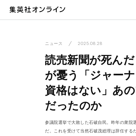
教
2025.08.28
ニュース
読売新聞が死んだ
が憂う「ジャーナ
資格はない」あの
だったのか
参議院選挙で大敗した石破自民。昨年の衆院
だ。これを受けて当然石破茂総理は辞任する