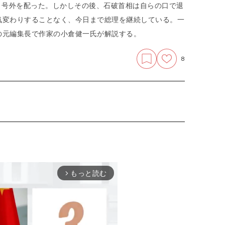
と号外を配った。しかしその後、石破首相は自らの口で退
気変わりすることなく、今日まで総理を継続している。一
の元編集長で作家の小倉健一氏が解説する。
8
もっと読む
arrow_forward_ios