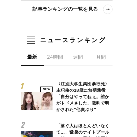
記事ランキングの一覧を見る
ニュースランキング
最新
24時間
週間
月間
〈江別大学生集団暴行死〉
NEW
主犯格の18歳に無期懲役
「自分はやってねぇ。誰か
がトドメさした」裁判で明
かされた“他責ぶり”
「泳ぐ人はほとんどいなく
て…」猛暑のナイトプール