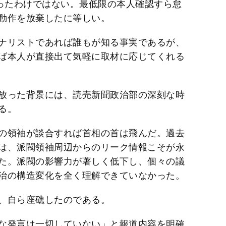
あったわけではない。最低限の本人確認すら怠
動作を放棄したに等しい。
ナリストであれば誰もが知る事実であるが、
ば本人が直接出て気軽に取材に応じてくれる
放った背景には、読売新聞政治部の深刻な時
る。
の領袖が談合すれば首相の首は飛んだ。過去
は、派閥領袖周辺からのリーク情報こそが永
た。派閥の影響力が著しく低下し、個々の議
治の構造変化を全く理解できていなかった。
、自ら座礁したのである。
な発言は一切していない」と報道内容を明確