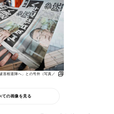
石破首相退陣へ」との号外（写真／
べての画像を見る