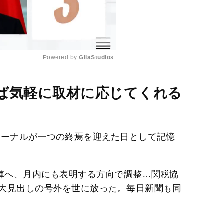
Powered by 
GliaStudios
M
ば気軽に取材に応じてくれる
u
t
e
ーナルが一つの終焉を迎えた日として記憶
退陣へ、月内にも表明する方向で調整…関税協
大見出しの号外を世に放った。毎日新聞も同