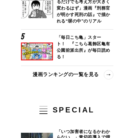
るだけでも考え方が大きく
変わるはず」漫画『刑務官
が明かす死刑の話』で描か
れる“塀の中”のリアル
「毎日こち亀」スター
ト！ 『こちら葛飾区亀有
公園前派出所』が毎日読め
る！
漫画ランキングの一覧を見る
SPECIAL
「いつ加害者になるかわか
らない…」青切符導入で増