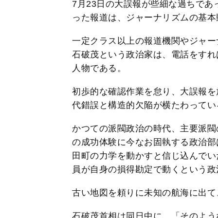
7月23日の大誤報が些細な過ちで
った報道は、ジャーナリズムの基本
一定クラス以上の報道機関やジャー
石破茂という政治家は、電話をすれ
人物である。
初歩的な確認作業を怠り、大誤報を
代錯誤と構造的欠陥が横たわってい
かつての派閥政治の時代、主要派閥
の成功体験に今なお固執する政治部
田町の力学を動かすと信じ込んでい
員が自身の損得勘定で動くという政
古い地図を頼りに未知の航海に出て
石破茂首相は同日中に、「そのよう