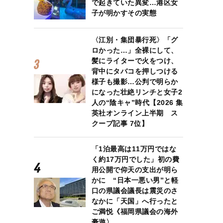
で起きていた異変…港区女
子が明かすその実態
〈江別・集団暴行死〉「グ
ロかった…」全裸にして、
髪にライターで火をつけ、
背中にタバコを押しつける
様子も撮影…公判で明らか
になった壮絶リンチと女子2
人の“陰キャ”時代【2026 集
英社オンライン上半期 ス
クープ記事 7位】
「1泊最高は11万円ではな
く約17万円でした」初の費
用公開で仰天の支出が明ら
かに “日本一悪い男”と軽
口の県議会議長は震災のさ
なかに「天国」へ行ったと
ご満悦《福岡県議会の海外
豪遊〉