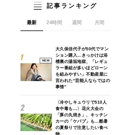
記事ランキング
最新
24時間
週間
月間
大久保佳代子が50代でマン
ション購入…きっかけは浴
NEW
槽裏の湯垢地獄、「レギュ
ラー番組が多いほどローン
を組みやすい」不動産屋に
言われた“芸能人ならではの
事情”
〈冷やしキュウリで510人
食中毒も…〉花火大会の
「豚の丸焼き」、キッチン
カーの「ケバブ」も…酷暑
の夏祭りで注意したい食べ
物