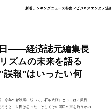
特集一覧を見る
漫画一覧を見る
新着
ランキング
ニュース
特集
ビジネス
エンタメ
漫
養・カルチャー
暮らし
スポーツ
ヘルスケア
美容
グルメ
日――経済誌元編集長
リズムの未来を語る
”誤報”はいったい何
選、今年の都議選に続いて、石破政権にとっては３敗目
だろうと、世間は思った。そしてその国民の声を拾うかの