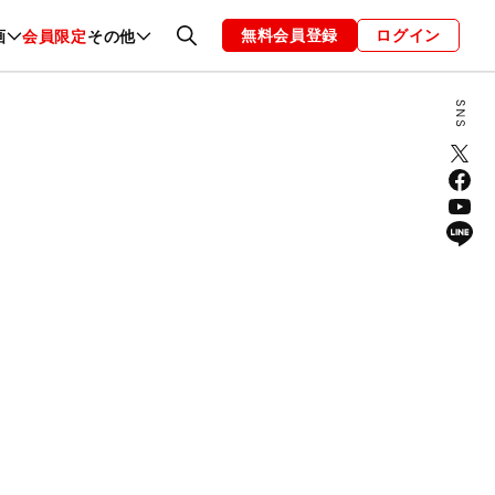
無料会員登録
ログイン
画
会員限定
その他
ファッション
恋愛・結婚
編集部
お知らせ