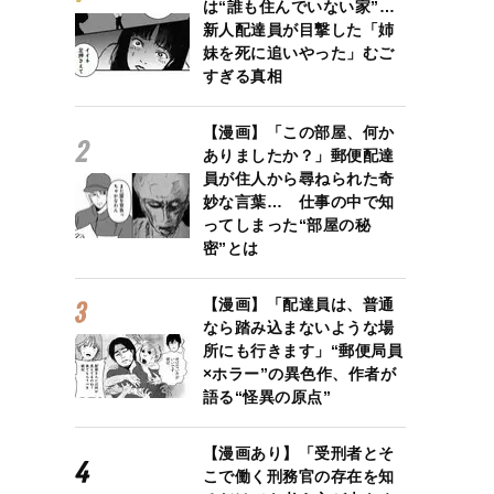
は“誰も住んでいない家”…
新人配達員が目撃した「姉
妹を死に追いやった」むご
すぎる真相
【漫画】「この部屋、何か
ありましたか？」郵便配達
員が住人から尋ねられた奇
妙な言葉… 仕事の中で知
ってしまった“部屋の秘
密”とは
【漫画】「配達員は、普通
なら踏み込まないような場
所にも行きます」“郵便局員
×ホラー”の異色作、作者が
語る“怪異の原点”
【漫画あり】「受刑者とそ
こで働く刑務官の存在を知