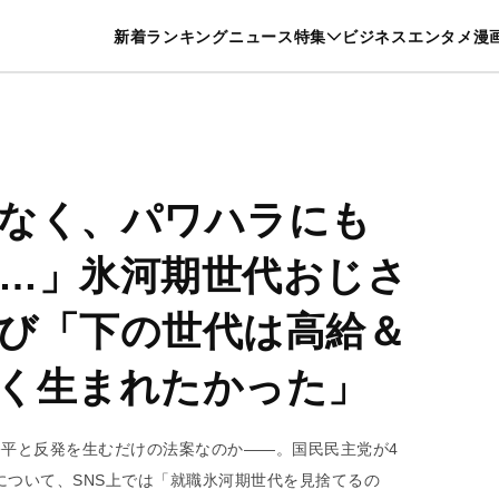
特集一覧を見る
漫画一覧を見る
新着
ランキング
ニュース
特集
ビジネス
エンタメ
漫
養・カルチャー
暮らし
スポーツ
ヘルスケア
美容
グルメ
なく、パワハラにも
…」氷河期世代おじさ
び「下の世代は高給＆
く生まれたかった」
公平と反発を生むだけの法案なのか――。国民民主党が4
について、SNS上では「就職氷河期世代を見捨てるの