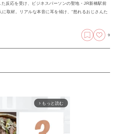
た反応を受け、ビジネスパーソンの聖地・JR新橋駅前
人に取材。リアルな本音に耳を傾け、“怒れるおじさんた
9
もっと読む
arrow_forward_ios