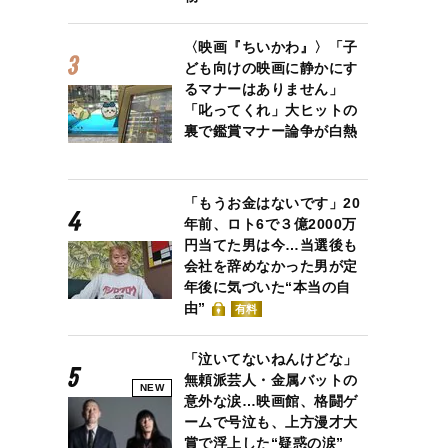
〈映画『ちいかわ』〉「子
ども向けの映画に静かにす
るマナーはありません」
「叱ってくれ」大ヒットの
裏で鑑賞マナー論争が白熱
「もうお金はないです」20
年前、ロト6で３億2000万
円当てた男は今…当選後も
会社を辞めなかった男が定
年後に気づいた“本当の自
由”
有料
「泣いてないねんけどな」
無頼派芸人・金属バットの
NEW
意外な涙…映画館、格闘ゲ
ームで号泣も、上方漫才大
賞で浮上した“疑惑の涙”