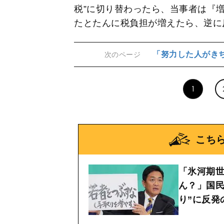
税”に切り替わったら、当事者は『
たとたんに税負担が増えたら、逆に
「努力した人がき
次のページ
1
こち
「氷河期
ん？」国民
り”に反発