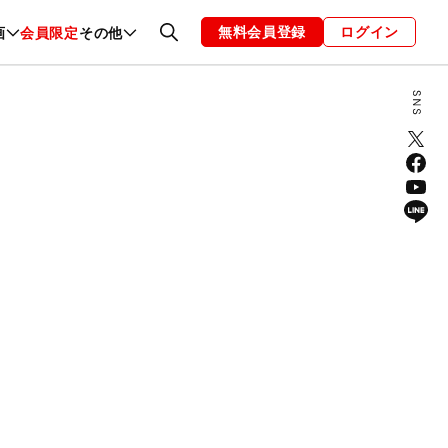
無料会員登録
ログイン
画
会員限定
その他
ファッション
恋愛・結婚
編集部
お知らせ