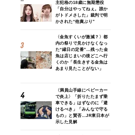
主犯格の18歳に無期懲役
「自分はやってねぇ。誰か
がトドメさした」裁判で明
かされた“他責ぶり”
〈金魚すくいが激減？〉都
内の祭りで見かけなくなっ
た“縁日の定番”…残った金
魚は店じまいの後どこへ行
くのか「長生きする金魚は
あまり見たことがない」
〈満員山手線にベビーカー
で炎上〉「折りたたまず乗
車できる」はずなのに「避
けるべき」「みんなで守る
もの」と賛否…JR東日本が
示した見解