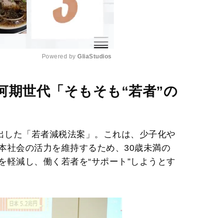
Powered by 
GliaStudios
M
河期世代「そもそも“若者”の
u
t
e
提出した「若者減税法案」。これは、少子化や
本社会の活力を維持するため、30歳未満の
を軽減し、働く若者を“サポート”しようとす