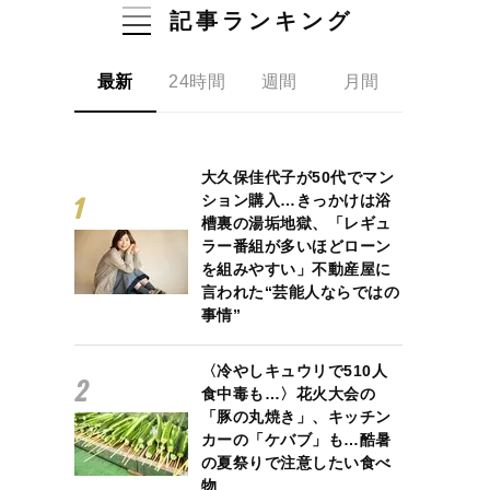
記事ランキング
最新
24時間
週間
月間
大久保佳代子が50代でマン
ション購入…きっかけは浴
槽裏の湯垢地獄、「レギュ
ラー番組が多いほどローン
を組みやすい」不動産屋に
言われた“芸能人ならではの
事情”
〈冷やしキュウリで510人
食中毒も…〉花火大会の
「豚の丸焼き」、キッチン
カーの「ケバブ」も…酷暑
の夏祭りで注意したい食べ
物