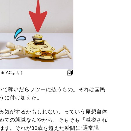
toACより）
いて稼いだらフツーに払うもの。それは国民
うに付け加えた。
る気がするかもしれない、っていう発想自体
めての就職なんやから、そもそも『減税され
はず。それが30歳を超えた瞬間に“通常課