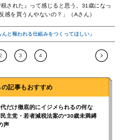
増税された』って感じると思う。31歳になっ
反感を買うんやないの？」（Aさん）
ちんと報われる仕組みをつくってほしい」
2
3
4
らの記事もおすすめ
世代だけ徹底的にイジメられるの何な
民主党・若者減税法案の“30歳未満縛
の声