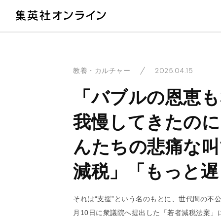
教
2025.04.15
教養・カルチャー
「バブルの恩恵も
我慢してきたのに
んたちの悲痛な叫
減税」「もっと遅
それは“支援”という名のもとに、世代間の不
月10日に衆議院へ提出した「若者減税法案」