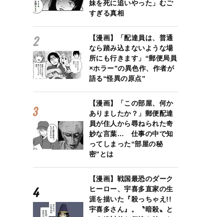
妹を死に追いやった」むご
すぎる真相
【漫画】「配達員は、普通
なら踏み込まないような場
所にも行きます」“郵便局員
×ホラー”の異色作、作者が
語る“怪異の原点”
【漫画】「この部屋、何か
ありましたか？」郵便配達
員が住人から尋ねられた奇
妙な言葉… 仕事の中で知
ってしまった“部屋の秘
密”とは
【漫画】戦国最恐のダーク
ヒーロー、宇喜多直家の生
涯を描いた『殺っちゃえ!!
宇喜多さん』。〝暗殺〟と