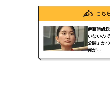
こち
伊藤詩織
いないの
公開」か
何が…