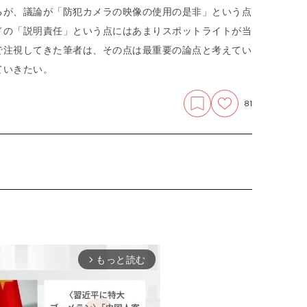
るが、議論が「防犯カメラの映像の使用の是非」という点
ドの「説明責任」という点にはあまりスポットライトが当
で注視してきた筆者は、その点は最重要の論点と考えてい
ていきたい。
81
もっと読む
arrow_forward_ios