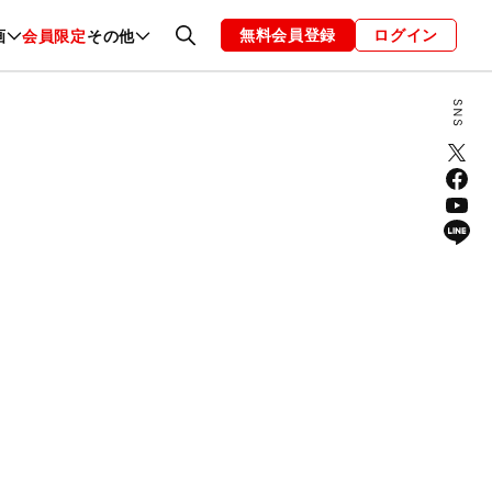
無料会員登録
ログイン
画
会員限定
その他
ファッション
恋愛・結婚
編集部
お知らせ