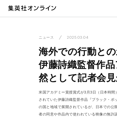
教
2025.03.04
ニュース
海外での行動との
伊藤詩織監督作品
然として記者会見
米国アカデミー賞授賞式が3月3日（日本時間
されていた伊藤詩織監督作品『ブラック・ボッ
の国と地域で展開されているが、日本での公
者の同意や作品内で使われている映像の無許