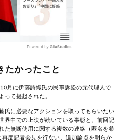
Powered by 
GliaStudios
M
きたかったこと
u
t
年10月に伊藤詩織氏の民事訴訟の元代理人で
e
よって提起された。
藤氏に必要なアクションを取ってもらいたい
世界中での上映が続いている事態と、前回記
れた無断使用に関する複数の連絡（匿名を希
に再度記者会見を行ない、追加論点を明らか