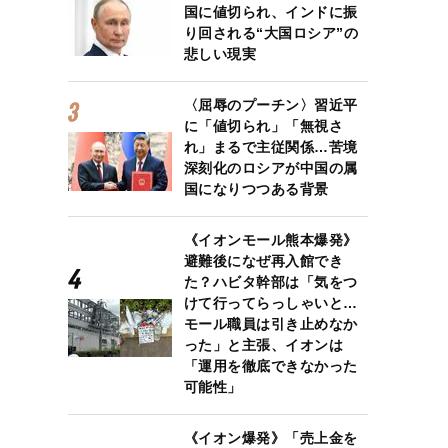
国に値切られ、インドに振
り回される“大国ロシア”の
悲しい現実
〈屈辱のプーチン〉習近平
に「値切られ」「無視さ
れ」まるで主従関係…苦境
深刻化のロシアが中国の属
国になりつつある背景
《イオンモール熊本爆発》
避難後になぜ再入館でき
た？ハビタ幹部は「気をつ
けて行ってらっしゃいと…
モール職員は引き止めなか
った」と主張、イオンは
「運用を徹底できなかった
可能性」
《イオン爆発》「売上金を