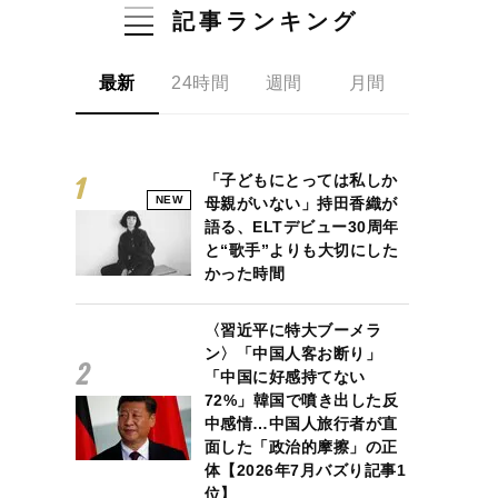
記事ランキング
最新
24時間
週間
月間
「子どもにとっては私しか
NEW
母親がいない」持田香織が
語る、ELTデビュー30周年
と“歌手”よりも大切にした
かった時間
〈習近平に特大ブーメラ
ン〉「中国人客お断り」
「中国に好感持てない
72%」韓国で噴き出した反
中感情…中国人旅行者が直
面した「政治的摩擦」の正
体【2026年7月バズり記事1
位】