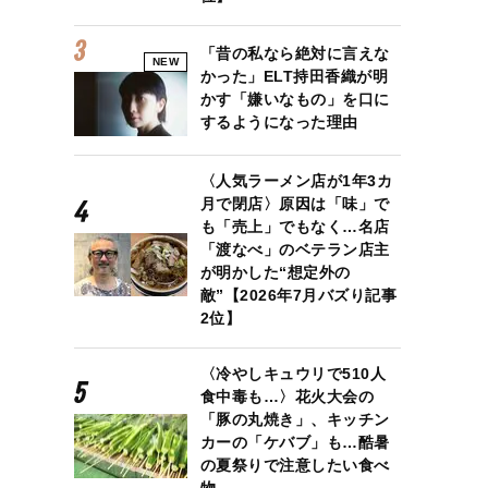
「昔の私なら絶対に言えな
NEW
かった」ELT持田香織が明
かす「嫌いなもの」を口に
するようになった理由
〈人気ラーメン店が1年3カ
月で閉店〉原因は「味」で
も「売上」でもなく…名店
「渡なべ」のベテラン店主
が明かした“想定外の
敵”【2026年7月バズり記事
2位】
〈冷やしキュウリで510人
食中毒も…〉花火大会の
「豚の丸焼き」、キッチン
カーの「ケバブ」も…酷暑
の夏祭りで注意したい食べ
物