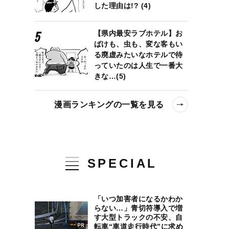
した理由は!? (4)
【県内最安ラブホテル】お
ばけも、虫も、変な客もい
る廃虚みたいなホテルで待
っていたのは人生で一番大
きな…(5)
漫画ランキングの一覧を見る
SPECIAL
「いつ加害者になるかわか
らない…」青切符導入で増
す大型トラックの不安、自
転車“車道走行時代”に求め