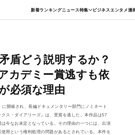
特集一覧を見る
漫画一覧を見る
新着
ランキング
ニュース
特集
ビジネス
エンタメ
漫
養・カルチャー
暮らし
スポーツ
ヘルスケア
美容
グルメ
矛盾どう説明するか？
アカデミー賞逃すも依
が必須な理由
）に開催され、長編ドキュメンタリー部門にノミネート
クス・ダイアリーズ』は、受賞を逃した。本作品は57
開は今なお未定となっている。その理由の一つには、出演
諾使用という権利処理の問題があるとされている。本件を