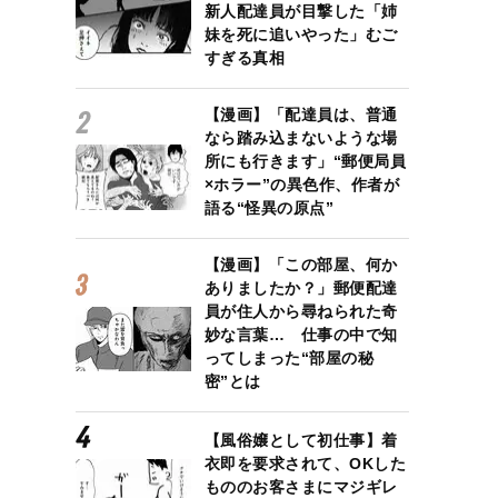
新人配達員が目撃した「姉
妹を死に追いやった」むご
すぎる真相
【漫画】「配達員は、普通
なら踏み込まないような場
所にも行きます」“郵便局員
×ホラー”の異色作、作者が
語る“怪異の原点”
【漫画】「この部屋、何か
ありましたか？」郵便配達
員が住人から尋ねられた奇
妙な言葉… 仕事の中で知
ってしまった“部屋の秘
密”とは
【風俗嬢として初仕事】着
衣即を要求されて、OKした
もののお客さまにマジギレ