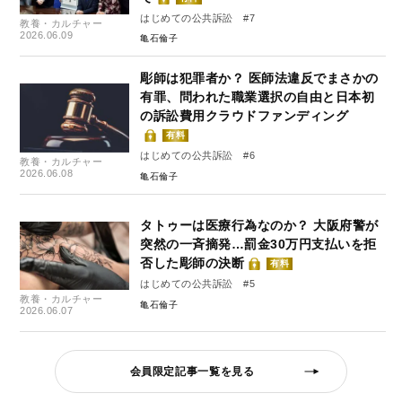
はじめての公共訴訟 #7
教養・カルチャー
2026.06.09
亀石倫子
彫師は犯罪者か？ 医師法違反でまさかの
有罪、問われた職業選択の自由と日本初
の訴訟費用クラウドファンディング
有料
はじめての公共訴訟 #6
教養・カルチャー
2026.06.08
亀石倫子
タトゥーは医療行為なのか？ 大阪府警が
突然の一斉摘発…罰金30万円支払いを拒
否した彫師の決断
有料
はじめての公共訴訟 #5
教養・カルチャー
亀石倫子
2026.06.07
会員限定記事一覧を見る