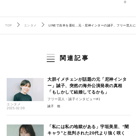
0
TOP
エンタメ
LINEで吉本を退社…元・尼神インターの誠子、フリー芸人
関連記事
大胆イメチェンが話題の元「尼神インタ
ー」誠子、突然の海外公演発表の真相
「もしかして結婚してるかも」
フリー芸人・誠子インタビュー#1
エンタメ
誠子
2025.02.09
「私には私の地獄がある」宇垣美里、“闇
キャラ”と批判された20代より強く咲く