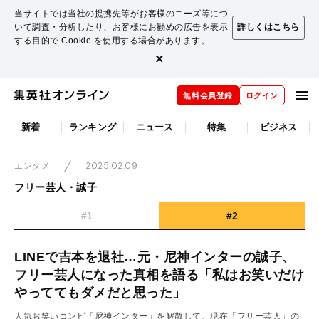
当サイトでは当社の提携先等がお客様のニーズ等につ
いて調査・分析したり、お客様にお勧めの広告を表示
詳しくはこちら
する目的で Cookie を使用する場合があります。
×
無料会員登録
ログイン
新着
ランキング
ニュース
特集
ビジネス
2025.02.09
エンタメ
フリー芸人・誠子
#1
#2
LINEで吉本を退社…元・尼神インターの誠子、
フリー芸人になった真相を語る「私はお笑いだけ
やっててもダメだと思った」
人気お笑いコンビ「尼神インター」を解散して、現在「フリー芸人」の