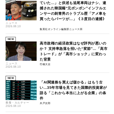
ていた…」と供述も追尾車両はナシ、逮
捕された韓国籍“元ボンボン”インフルエ
ンサーの刺青男のトラブル歴「アメ車を
買ったらパーツが…」《３度目の逮捕》
ニュース
2026.08.10
集英社オンライン編集部ニュース班
NEW
高市政権の経済政策はなぜ評判が悪いの
か？ 支持率急落を招いた“変節”…「高市
トレード」が「高市ショック」に変わっ
た背景
ニュース
竹橋大吉
2026.08.10
NEW
「AI関連株を買えば儲かる」はもう古
い…35年市場を見てきた国際的投資家が
語る「これから本当に上がる企業」の条
件
教養・カルチャー
木戸次郎
2026.08.10