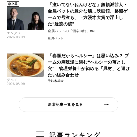
急上昇
「泣いてないねんけどな」無頼派芸人・
金属バットの意外な涙…映画館、格闘ゲ
ームで号泣も、上方漫才大賞で浮上し
た“疑惑の涙”
金属バットの「酒辛肉鮪」#61
エンタメ
2026.08.09
金属バット
「春雨だからヘルシー」は思い込み？ ブ
ームの麻辣湯に潜む“ヘルシーの落とし
穴” 管理栄養士が勧める「具材」と避け
たい組み合わせ
グルメ
千駄木雄大
2026.08.09
新着記事一覧を見る
記事ランキング