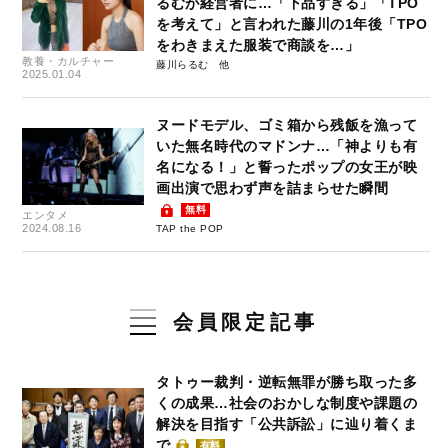
るむが経営者に…「下品すぎる」「TPO
を考えて」と言われた藤川の1年後「TPO
をわきまえた服装で商談を…」
教養・カルチャー
藤川らるむ
2025.01.04
ヌードモデル、ゴミ箱から残飯を漁って
いた無名時代のマドンナ…「神よりも有
名になる！」と誓ったポップの女王が映
画出演で思わず声を詰まらせた瞬間
無料
エンタメ
2024.08.16
TAP the POP
会員限定記事
タトゥー裁判・逆転無罪が勝ち取った多
くの成果…社会のおかしな制度や課題の
解決を目指す「公共訴訟」に辿り着くま
で
有料