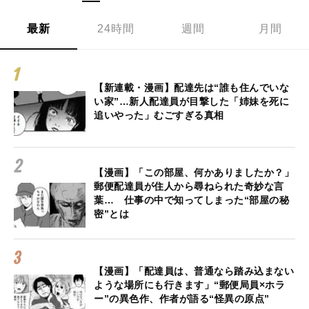
最新
24時間
週間
月間
【新連載・漫画】配達先は“誰も住んでいな
い家”…新人配達員が目撃した「姉妹を死に
追いやった」むごすぎる真相
【漫画】「この部屋、何かありましたか？」
郵便配達員が住人から尋ねられた奇妙な言
葉… 仕事の中で知ってしまった“部屋の秘
密”とは
【漫画】「配達員は、普通なら踏み込まない
ような場所にも行きます」“郵便局員×ホラ
ー”の異色作、作者が語る“怪異の原点”