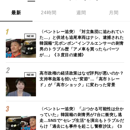
最新
24時間
週間
月間
〈ベントレー追突〉「対立集団に追われてい
NEW
た…」と供述も追尾車両はナシ、逮捕された
韓国籍“元ボンボン”インフルエンサーの刺青
男のトラブル歴「アメ車を買ったらパーツ
が…」《３度目の逮捕》
高市政権の経済政策はなぜ評判が悪いのか？
NEW
支持率急落を招いた“変節”…「高市トレー
ド」が「高市ショック」に変わった背景
〈ベントレー追突〉「ぶつかる可能性は分か
っていた」韓国籍の刺青男が7台に衝突し逃
走…SNSで“セレブ生活”を演出もトラブルだ
らけ「過去にも事件を起こし警察沙汰」《3