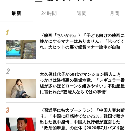
最新
24時間
週間
月間
〈映画『ちいかわ』〉「子ども向けの映画に
静かにするマナーはありません」「叱ってく
れ」大ヒットの裏で鑑賞マナー論争が白熱
大久保佳代子が50代でマンション購入…き
っかけは浴槽裏の湯垢地獄、「レギュラー番
組が多いほどローンを組みやすい」不動産屋
に言われた“芸能人ならではの事情”
〈習近平に特大ブーメラン〉「中国人客お断
り」「中国に好感持てない72%」韓国で噴き
出した反中感情…中国人旅行者が直面した
「政治的摩擦」の正体【2026年7月バズり記