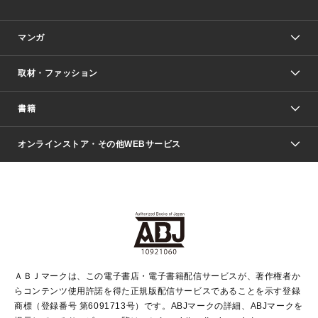
マンガ
取材・ファッション
少年マンガ
週刊少年ジャンプ
書籍
ファッション・美容
青年マンガ
ジャンプSQ.
Seventeen
週刊ヤングジャンプ
オンラインストア・その他WEBサービス
文芸・文庫・総合
芸能・情報・スポーツ
少女マンガ
Vジャンプ
non-no Web
ヤングジャンプ定期購読デジタル
すばる
Myojo
オンラインストア
りぼん
学芸・ノンフィクション・新書
最強ジャンプ
女性マンガ
@BAILA
ヤンジャン＋
小説すばる
週プレNEWS
マーガレット
集英社OTOコンテンツ
集英社 学芸編集部
少年ジャンプ＋
その他WEBサービス
クッキー
ライトノベル・ノベライズ
MAQUIA ONLINE
となりのヤングジャンプ
集英社 文芸ステーション
週プレ グラジャパ！
別冊マーガレット
SHUEISHA MANGA-ART HERITAGE
集英社 ビジネス書
ゼブラック
ココハナ
SHUEISHA ADNAVI
SPUR.JP
集英社Webマガジン Cobalt
グランドジャンプ
web 集英社文庫
キッズ
web Sportiva
マンガMee
ジャンプキャラクターズストア
集英社新書
ジャンプルーキー！
月刊オフィスユー
ＡＢＪマークは、この電子書店・電子書籍配信サービスが、著作権者か
EDITOR'S LAB
LEE
集英社オレンジ文庫
ウルトラジャンプ
青春と読書
パラスポ＋！
らコンテンツ使用許諾を得た正規版配信サービスであることを示す登録
集英社みらい文庫
リマコミ＋
HAPPY PLUS STORE
集英社新書プラス
ジャンプTOON
商標（登録番号 第6091713号）です。ABJマークの詳細、ABJマークを
Marisol
シフォン文庫
アジア人物史