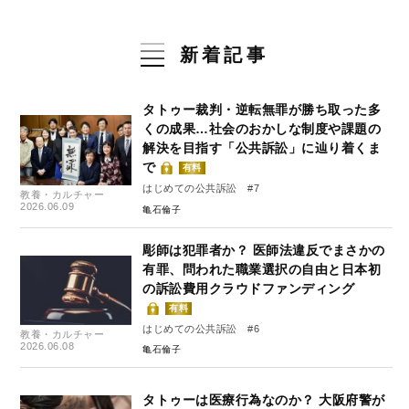
新着記事
タトゥー裁判・逆転無罪が勝ち取った多
くの成果…社会のおかしな制度や課題の
解決を目指す「公共訴訟」に辿り着くま
で
有料
はじめての公共訴訟 #7
教養・カルチャー
2026.06.09
亀石倫子
彫師は犯罪者か？ 医師法違反でまさかの
有罪、問われた職業選択の自由と日本初
の訴訟費用クラウドファンディング
有料
はじめての公共訴訟 #6
教養・カルチャー
2026.06.08
亀石倫子
タトゥーは医療行為なのか？ 大阪府警が