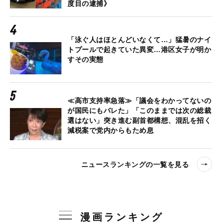
度目の逮捕》
「泳ぐ人はほとんどいなくて…」猛暑のナイ
トプールで起きていた異変…港区女子が明か
すその実態
≪高市支持率急落≫「議会をわかってないの
が国民にもバレた」「このままでは次の総裁
選はない」突き進む副首都構想、混乱を招く
減税案で党内からもため息
ニュースランキングの一覧を見る
漫画ランキング