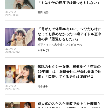
「もはやその程度では傷つきもしない」
エンタメ
羽田 健治
2024.11.30
「胃がんで体重36キロに」シワだらけに
なっても諦めなかった36歳アイドル恵中
瞳の夢「恩返しをしたい」
地下アイドル恵中瞳インタビュー#2
エンタメ
木原みぎわ
2025.02.02
伝説のセクシー女優、桜樹ルイ「空白の
20年間」は「派遣会社に登録し倉庫で仕
事」「口説いてくる男性はほぼゼロ」
エンタメ
河合桃子
2024.12.24
成人式のスケスケ衣装で炎上した藤川ら