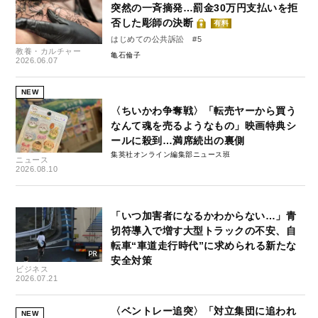
突然の一斉摘発…罰金30万円支払いを拒
否した彫師の決断
有料
はじめての公共訴訟 #5
教養・カルチャー
亀石倫子
2026.06.07
NEW
〈ちいかわ争奪戦〉「転売ヤーから買う
なんて魂を売るようなもの」映画特典シ
ールに殺到…満席続出の裏側
集英社オンライン編集部ニュース班
ニュース
2026.08.10
「いつ加害者になるかわからない…」青
切符導入で増す大型トラックの不安、自
転車“車道走行時代”に求められる新たな
安全対策
ビジネス
2026.07.21
〈ベントレー追突〉「対立集団に追われ
NEW